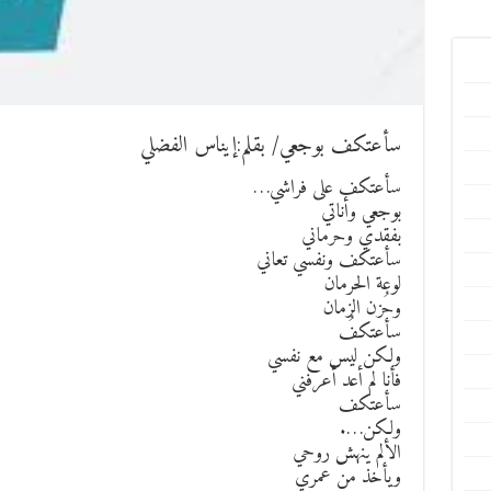
سأعتكف بوجعي/ بقلم:إيناس الفضلي
سأعتكف على فراشي…
بوجعي وأناتي
بفقدي وحرماني
سأعتكف ونفسي تعاني
لوعة الحرمان
وحُزن الزمان
سأعتكفُ
ولكن ليس مع نفسي
فأنا لم أعد أعرفني
سأعتكف
ولكن….
الألم ينهش روحي
ويأخذ من عمري