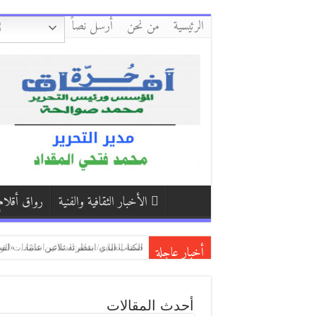
الرئيسية
من نحن
أرسل نصاً
الأخبار الثقافية والفنية
رواق أقلام
أخبار عاجلة
كفّي/بقلم:زكي العلي ( العراق )
بكاء المساكين / بقلم:هشام باشا (اليمن
الكتاب الذي انتظرته ثلاثين عامًا… «لق
أحدث المقالات