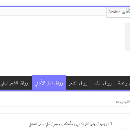
Arabic
 واعدة
رواق النقد
رواق الشعر
رواق النثر الأدبي
رواق الشعر نبطي
)
د اخترت»
الرئيسية
/
رواق النثر الأدبي
/
سأعتكف بوجعي/ بقلم:إيناس الفضلي