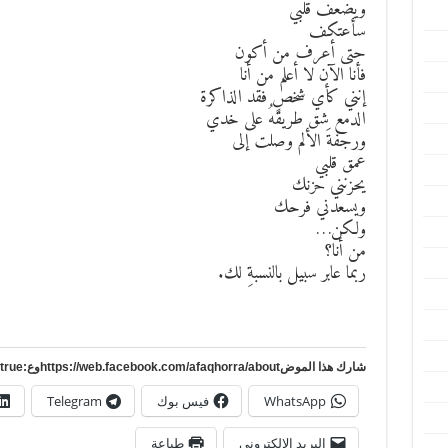
ويضعف قلبي
سأعتكف
حتى أعرف من أكون
فأنا الآن لا أعلم من أنا
إنني كأي شخصٍ فقد الذاكرة
الدمع شق طريقهُ على خدي
ورجفةَ الألم وصلت إلى
عمق قلبي
يحزنني حزنك
ويسعدني فرحك
ولكن…
من أنا؟
ربما عابر سبيل بالنسبةِ لك.
شارك هذا الموضhttps://web.facebook.com/afaqhorra/aboutوع:https://www.pinterest.com/?autologin=true
WhatsApp
فيس بوك
Telegram
البريد الإلكتروني
طباعة