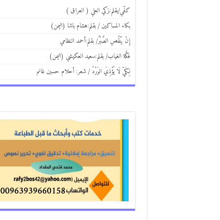
كفّي/بقلم:زكي العلي ( العراق )
بكاء المساكين / بقلم:هشام باشا (اليمن)
إِنْ يَنْقُصِ الصَّبْرُ/ بقلم:أحمد النظامي
فكَّة الغياب/ بقلم:سعيد العكيشي (اليمن)
لِكَيْ لَا يُؤْذِيَ الوَرْدُ / شعر: أحلام حسين غانم