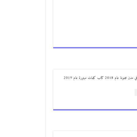
من مواليد ديرعلا ( الصوالحة) صدر له : كتاب مذكرات مجنون في مدن مجنونة عام 2018 كتاب كلمات مبتورة عام 2019