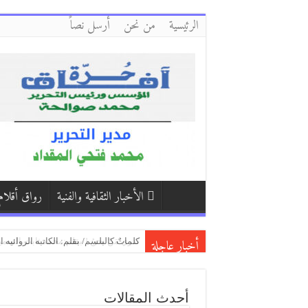
الرئيسية
من نحن
أرسل نصاً
الأخبار الثقافية والفنية
رواق أقلام
أخبار عاجلة
قاتٌ” “وشايٌ/ بقلم:حسين الأصهب
نَدري مَنْ نحنُ !/بقلم:محمد ثابت السم
كلماتٌ كالبلسم/ بقلم: الكاتبه الروائيه
أحدث المقالات