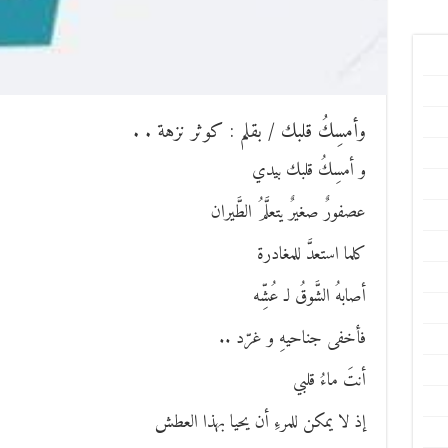
وأمسِكُ قلبك / بقلم : كوثر نزهة . .
و أمسِكُ قلبك بيدي
عصفورٌ صغيرٌ يتعلَّمُ الطَّيران
كلما استعدَّ للمغادرة
أصابهُ الشَّوقُ لـ عُشِّه
فأخفى جناحيهِ و غرّد ..
أنتَ ماءُ قلبي
إذ لا يمكن للمرءِ أن يحيا بهذا العطش