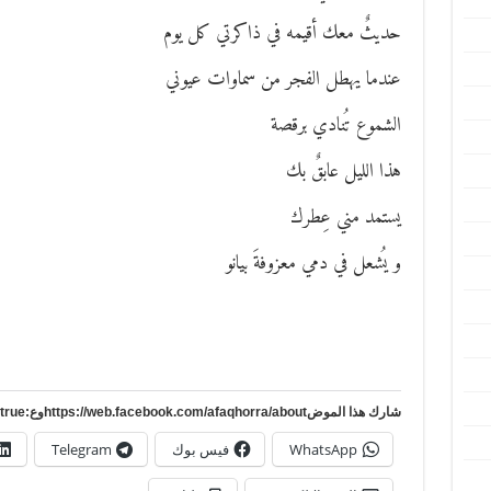
حديثٌ معك أقيمه في ذاكرتي كل يوم
عندما يهطل الفجر من سماوات عيوني
الشموع تُنادي برقصة
هذا الليل عابقٌ بك
يستمد مني عِطرك
و يُشعل في دمي معزوفةَ بيانو
شارك هذا الموضhttps://web.facebook.com/afaqhorra/aboutوع:https://www.pinterest.com/?autologin=true
WhatsApp
فيس بوك
Telegram