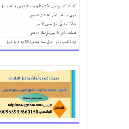
كلماتٌ كالبلسم/ بقلم: الكاتبه الروائيه السالمةالروفي ( المغرب )
نَدري مَنْ نحنُ !/بقلم:محمد ثابت السميعي
قاتٌ” “وشايٌ/ بقلم:حسين الأصهب
تمتمات المنفى الأخير/بقلم:خالد الدهشلي
قراءة لقصيدة (لن أتعافى منك للشاعرة الكردية غربة قنبر)