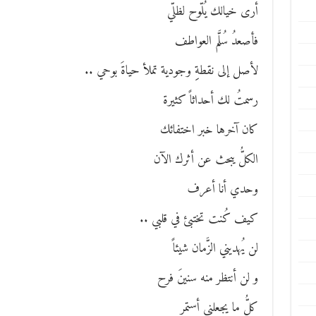
أرى خيالك يُلّوح لظلّي
فأصعدُ سُلَّم العواطف
لأصل إلى نقطةِِ وجودية تملأ حياةَ بوحي ..
رسمتُ لك أحداثاً كثيرة
كان آخرها خبر اختفائك
الكلُّ يبحث عن أثرك الآن
وحدي أنا أعرف
كيف كُنت تختبئ في قلبي ..
لن يُهديني الزَّمان شيئاً
و لن أنتظر منه سنينَ فرح
كلُّ ما يجعلني أستمر