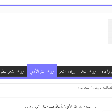
 واعدة
رواق النقد
رواق الشعر
رواق النثر الأدبي
رواق الشعر نبطي
يعي
 السالمةالروفي ( المغرب )
الرئيسية
/
رواق النثر الأدبي
/
وأمسِكُ قلبك / بقلم : كوثر نزهة . .