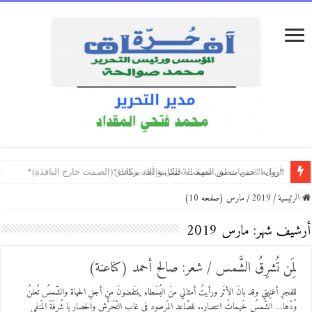
تأويل الصدمات بين شهلا العجيلي وإليف شافاق
ندوة في “شومان” تستذكر العلامة الأردني روكس العزيزي
الفريق أول الركن خالد جميل الصرايرة… سيرةُ قائدٍ وبصمةُ وطن
الرئيسية
/
2019
/
مارس (صفحه 10)
أرشيف شهر:
مارس 2019
لِمَن تُشرِقُ الشَّمس / شعر: صالح أحمد (كناعنة)
للفجرِ أغنِيتي وقد بانَ الأثَر ورأيتُ أمثالي منَ البُسَطاءِ ينتَفضونَ من أجلِ الحياة والشّمسُ تُعلنُ
وُدّها… الشّمسُ خَيماتُ انتصار.. للصّاعِدِ المَرصودِ في غابِ التّحَرُّشِ والحِصار يا شُرفَةَ المَنفى