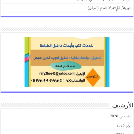
الوريثة/ بقلم:عمران الغانم (العراق)
الأرشيف
أغسطس 2026
يوليو 2026