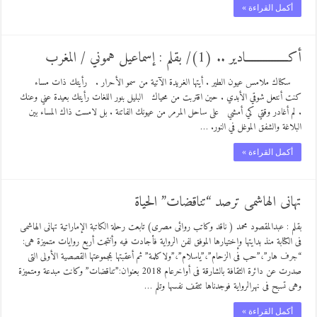
أكمل القراءة »
أكـــــــــــــــادير .. (1)/ بقلم : إسماعيل هموني / المغرب
سكناك ملامس عيون الطير . أيتها الغريدة الآتية من سمو الأحرار . رأيتك ذات مساء
كنت أنتعل شوقي الأبدي . حين اقتربت من محياك البليل بنور اللغات رأيتك بعيدة عني وعنك
. لم أغادر وقتي كي أمشي على ساحل المرمر من عيونك الفاتنة . بل لامست ذاك المساء بين
البلاغة والشفق الموغل في النور. …
أكمل القراءة »
تهانى الهاشمى ترصد “تناقضات” الحياة
بقلم : عبدالمقصود محمد ( ناقد وكاتب روائى مصرى) تابعت رحلة الكاتبة الإماراتية تهانى الهاشمى
فى الكتابة منذ بدايتها وإختيارها الموفق لفن الرواية فأجادت فيه وأنتجت أربع روايات متميزة هى:
“جرف هار”،”حب فى الزحام”،”ياسلام”،”ولاكلمة” ثم أعقبتها بمجموعتها القصصية الأولى التى
صدرت عن دائرة الثقافة بالشارقة فى أواخرعام 2018 بعنوان:”تناقضات” وكانت مبدعة ومتميزة
وهى تسبح فى نهرالرواية فوجدناها تثقف نفسها وتلم …
أكمل القراءة »