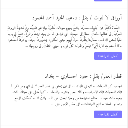
أوراق لا تموت / بقلم : د.عبد المجيد أحمد المحمود
السَماءُ تُكشِّرُ عن أنيابِها…صدرُها ينتفخُ بغيومٍ سوداءَ، مُنذِرَةً بليلةٍ غيرِ عاديَّة. ريحٌ شديدةُ البرودةِ
تتسرَّبُ إلى عظامِها…تحثُّ الخطا إلى خيمتِها، التي تتراءى لها من بعيد ترتعدُ و تترنَّحُ. تنفخُ في يديها
طلبًا لبعضِ الدفءِ. صغارُها يلتَفُّونَ حولَ أبيهِم مبتورِ السَّاقينِ، يتضوَّرونَ جوعًا، يبادرُها أحدُهم:
ماذا أحضرتِ لنا يا أمِّي؟ تبتسمُ و تقول: كلَّ شيءٍ يا حبيبي. تلتفتُ إلى زوجِها: …
أكمل القراءة »
قطار العمر/ بقلم : خلود الحسناوي – بغداد
اجوب كل الطرقات .. اتيه في ظلماتها .. الى اين يمضي بي قطار العمر ؟ إلى اي زمن انتمي ؟
تلك السحابات تلك الاسراب.. وذاك الجبل والنهر.. والسماء ، كلها مُدني التي حوتكَ ذات
يوم.. ذات عهد .. احتاج استراحة من رحلة البحث عن انا .. وانتَ انا .. كفكف الدمع
ولنغادر المحطة .. لنتبع الفراشات.. الى حقل الزهور قبل …
أكمل القراءة »