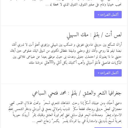
نحيب خيبتها وتنام على صفير الشوق، الشوق الذي لا محطة له …
أكمل القراءة »
لص أنت / بقلم : ملك السهيلي
أراك تتسكع بين حروفي تناديني تغويني و تنسكب بين شهيقي وزفيري أتعلم أنت لا تدري أنك
نبضة تهفو لها روحي وأنك نزفي وحلمي وشهفة لحظاتى تكتوى من شوقى اليك ضلوعى حين أبثك
حنيني ما ذا يضيرك لو احتملت جنونى وعدت بى حيث موطنى بعيدا عن ضياعى تتلاشى بين
الذكريات تفاصيلي فألملم أمنياتي وأهب أكتبك بكل أناتي واآآآآهاتي خربشة ملك
أكمل القراءة »
جغرافيا الشعرِ والعشقِ / بقلم : محمد فتحي السباعي
دعيني أحبّك ومن عينيك أسكرْ إذا رحت شفاهك لشعري تسحرْ وتحتَ ظﻻلِ القمر ِ تحيي
معجزاتي تجعلُ حروفي بروحِك قطعةَ سكرْ تذوبُ ياموﻻتي بعمقٍ في أوردتي ودفترُ الشمسِ بخطِّ
الاستواءِ يمطرْ وصدفاتُ البحرِ فوقَ سنابلِ لغتي تبحرُ ثورةُ العشقِ وقلبك يثمرْ أريدُك حوريةً
بحريةً تسبحُ بأوديتي واستدارةُ فمي بها تمردُك يفسرْ يكسر ُ زجاجَ العمرِ …