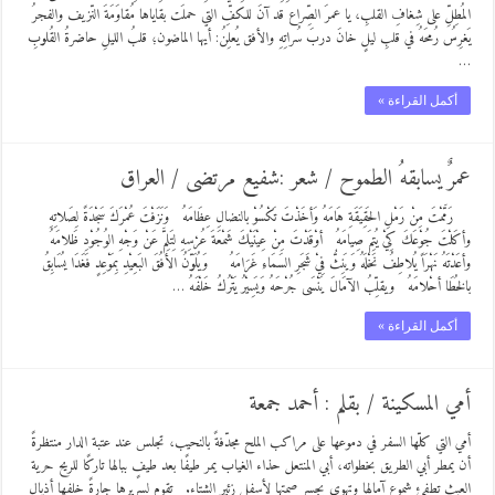
المُطِلِّ على شِغافِ القلبِ، يا عمرَ الصِّراع قد آنَ للكفِّ التي حملَت بقاياها مُقاوَمَةَ النّزيف والفجرُ
يَغرِسُ رُمحَهُ في قلبِ ليلٍ خانَ دربَ سُراتِهِ والأفق يُعلِنُ: أيها الماضون؛ قلبُ الليلِ حاضرةُ القُلوبِ
…
أكمل القراءة »
عمرٌ يسابقهُ الطموح / شعر :شفيع مرتضى / العراق
رَمَّمْتَ مِنْ رَمْلِ الحَقِيَقَةِ هَامَهُ وَأخَذْتَ تَكْسُوْ بالنضالِ عِظَامَهُ وَنَزَفْتَ عُمْرَكَ سَجْدَةً لِصَلاتِهِ
وأكَلْتَ جُوْعَكَ كِيْ يُتِمَ صِيامَهُ أوْقَدْتَ مِنْ عِيْنَيْكَ شَمْعَةَ عُرْسِهِ لِتَلِمَّ عَنْ وَجْهِ الوُجُوْدِ ظَلامَهُ
وأعَدْتَهُ نَهْرَاً يُلاطِفُ نَخْلَهُ وَيَنِثُّ فِيْ شَجَرِ السَمَاءِ غَرَامَهُ وَيُلَوّنُ الأفُقَ البَعِيْدِ بِمَوْعِدٍ فَغَدَا يُسَابِقُ
بالخُطَا أحْلامَهُ ويقلِّبُ الآمَالَ يَنْسَى جُرْحَهُ وَيَسِيْرُ يَتْرُكُ خَلْفَهُ …
أكمل القراءة »
أمي المسكينة / بقلم : أحمد جمعة
أمي التي كلّها السفر في دموعها على مراكب الملح مجدّفةً بالنحيب، تجلس عند عتبة الدار منتظرةً
أن يمطر أبي الطريق بخطواته، أبي المنتعل حذاء الغياب يمر طيفًا بعد طيفٍ ببالها تاركًا للريح حرية
العبث تطفئ شموع آمالها وتهوى بجسر صمتها لأسفل زئير الشتاء. تقوم لسريرها جارةً خلفها أذيال