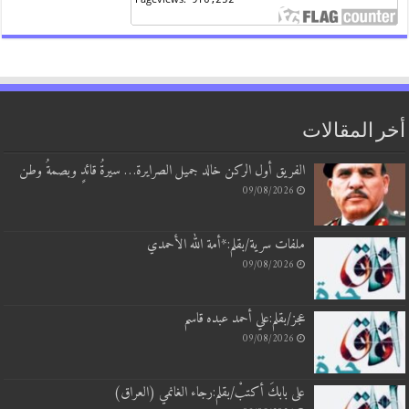
أخر المقالات
الفريق أول الركن خالد جميل الصرايرة… سيرةُ قائدٍ وبصمةُ وطن
09/08/2026
ملفات سرية/بقلم:*أمة الله الأحمدي
09/08/2026
عجز/بقلم:علي أحمد عبده قاسم
09/08/2026
على بابكَ أكتبْ/بقلم:رجاء الغانمي (العراق)