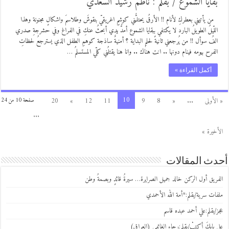
بقايا الشموع / بقلم : ناظم رشيد السعدي
من يأتيني بعطركِ لأنام !! الأرقُ يحتلـُّني كوشمٍ اغريقيّ بنقوشَ وطلاسمَ واشكالٍ مجنونة وهذا
اللّيلُ الطويلُ البارد لا يكتفي ببقايا الشموع أمدُّ يدي أبحثُ عنكِ في الفراغ وفي حشرجةِ صدري
الفُ سوأل !! من يُرجعني ثانيةً لحلمِ البداية ؟ أمنيةٌ ساذجة كوهمِ الطفل الذي يسترجعُ لحظاتِ
الفرح بيومه فينام دونها .. انت هناك .. وانا هنا يقتلُني كلّي المستسلمُ …
أكمل القراءة »
10
« الأولى
...
«
8
9
11
12
»
20
صفحة 10 من 24
...
الأخيرة »
أحدث المقالات
الفريق أول الركن خالد جميل الصرايرة… سيرةُ قائدٍ وبصمةُ وطن
ملفات سرية/بقلم:*أمة الله الأحمدي
عجز/بقلم:علي أحمد عبده قاسم
على بابكَ أكتبْ/بقلم:رجاء الغانمي (العراق)