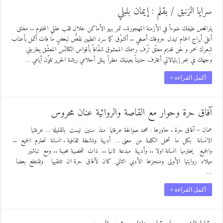
سرايا الزنبق / بقلم : إيمان بلبلي
يتراقص طيفك ضوءاً في الأزمنة المهجورة.. تمر ببهو الأماكن خلال ثقب عقلي المختوم .. مغلق
أعلى أبراج الحمام تهدل حروفك أصغي .. أتشوّق كما سرد الطيور نقصُّ لبعضٍ ما فات أثمل بأعناب
شِعرك خمر و لحن قديم معتّق تَرَف رسمك الممشوق شفّافاً بأقواس الكنائس المعشّق يعتريني
وجهك في بحر إبتهالاتي أغترف حنيناً بعينيك مطراً يبلل أحلامي ريشة الحرير تلوّن أيامي …
أكمل القراءة »
آفاق حرة وحوار مع القاصة والروائية عنان محروس
عمان – آفاق حرة . حاورها : محمد صوالحة عرفتها منذ سنين ليست بالقليلة … عرفتها
الانسانة بكل ما تحمل الكلمة من معنى … أديبة وناشطة ثقافية . انسانة تحترم الجميع ..
والجميع يحترمها انسانة اولا .. وأديبة مبدعة ثانيا .. ذات شخصية محببة .. ومع تباشير
ميلاد روايتها الأولى ومنجزها الأدبي الثاني كان لآفاق حرة ان تلتقيها وتقتطع بعضا
…
أكمل القراءة »