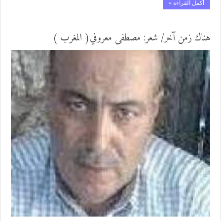
أكمل القراءة »
هناك زمن آخر/ شعر: مصطفى معروفي( المغرب )