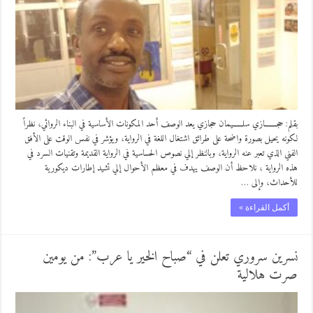
بقلم: حجـــــــازي سلــــــيمان حجازي يعد الوصف أحد المكونات الأساسية في البناء الروائي، نظراً
لكونه يحيل بصورة واضحة على طرائق اشتغال اللغة في الرواية، ويؤشر في نفس الوقت على الأفق
الفني الذي تعبر عنه الرواية، وبالنظر إلي نصوص الحساسية في الرواية القديمة وتقنيات السرد في
هذه الرواية ، نلاحظ أن الوصف يهدف في معظم الأحوال إلي تشيد إطارات ديكورية
للأحداث، وإلى …
أكمل القراءة »
نسرين سروري تعلن في “صباح الخير يا عرب”: من يومين
صرت هلالية