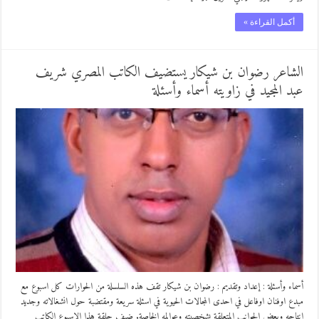
أكمل القراءة »
الشاعر رضوان بن شيكار يستضيف الكاتب المصري شريف
عبد المجيد في زاويته أسماء وأسئلة
أسماء وأسئلة : إعداد وتقديم : رضوان بن شيكار تقف هذه السلسلة من الحوارات كل اسبوع مع
مبدع اوفنان اوفاعل في احدى المجالات الحيوية في اسئلة سريعة ومقتضبة حول انشغالاته وجديد
انتاجه وبعض الجوانب المتعلقة بشخصيته وعوالمه الخاصة. ضيف حلقة هذا الاسبوع الكاتب