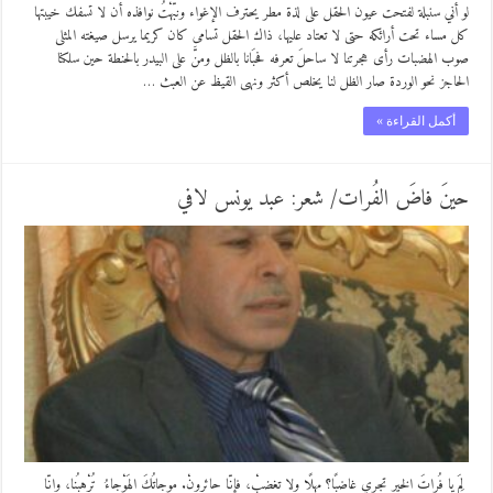
لو أني سنبلة لفتحت عيون الحقل على لذة مطر يحترف الإغواء ونبّهْتُ نوافذه أن لا تسفك خيبتها
كل مساء تحت أرائكه حتى لا تعتاد عليها، ذاك الحقل تسامى كان كريما يرسل صيغته المثلى
صوب الهضبات رأى هجرتنا لا ساحلَ تعرفه فحبَانا بالظل ومنَّ على البيدر بالحنطة حين سلكنا
الحاجز نحو الوردة صار الظل لنا يخلص أكثر ونهى القيظ عن العبث …
أكمل القراءة »
حينَ فاضَ الفُرات/ شعر: عبد يونس لافي
لِمَ يا فُراتَ الخيرِ تجري غاضِبًا؟ مهلًا ولا تغضبْ، فإنّا حائرونْ. موجاتُكَ الهَوْجاءُ تُرْهِبُنا، وإنّا