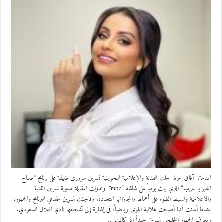
المنامة: آفاق حرة حلت الفنانة والإعلامية البحرينية نسرين سروري ضيفة على برنامج “صباح
الخير يا عرب” الذي يبث يومياً على شاشة “mbc“. وتناولت المقابلة مسيرة نسرين الفنية
والاعلامية وتسليط الضوء على أعمالها وانجازاتها المتعددة. وفاجئت نسرين مقدمي البرنامج والجمهور،
عندما أعلنت أنها أصبحت هلالية الهوى رياضياً، في إشارة إلى تشجيعها نادي الهلال السعودي.
ويعرف الجمهور الخليجي نسرين جيداً إذ كانت …