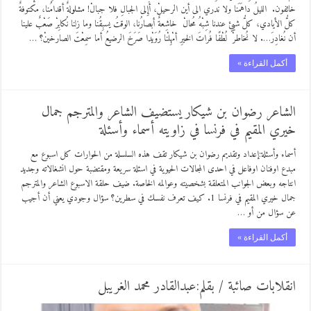
خائفون. الليلُ داهَمَنا ولا ندري الى أين الرحيلْ، أَإِلى الجبالِ فلا جبالْ! مشلولةٌ أقدامُنا، مكتوفةٌ
كلُّ الأيادي، كلُّ شيئٍ عندنا شِبْهُ مُحالْ خاشِعةٌ أبصارُنا، الوقتُ يسبِقُنا وما زلنا نُكابِرْ صَعْبٌ علينا
أن نُغادِرَ…. لا نُخاطرْ لُطْفًا فُراتَ الخيرِ أمْهِلْنا رُوَيْدا صَرَخَ الرضيعُ أما سمِعْتَ الصارخينْ؟ …
أكمل القراءة »
الشاعر رضوان بن شيكار يستضيف الشاعر والمترجم جمال
خيري المقيم في فرنسا في زاويته أسماء وأسئلة
أسماء وأسئلة:إعداد وتقديم رضوان بن شيكار تقف هذه السلسلة من الحوارات كل اسبوع مع
مبدع اوفنان اوفاعل في احدى المجالات الحيوية في اسئلة سريعة ومقتضبة حول انشغالاته وجديد
انتاجه وبعض الجوانب المتعلقة بشخصيته وعوالمه الخاصة. ضيف حلقة الاسبوع الشاعر والمترجم
جمال خيري المقيم في فرنسا 1. كيف تعرف نفسك في سطرين؟ سؤال وجودي يعني أن أجيب
عن سؤال من أو …
أكمل القراءة »
انقلابات صائبة / بقلم:عبدالقادر محمد الغريبل