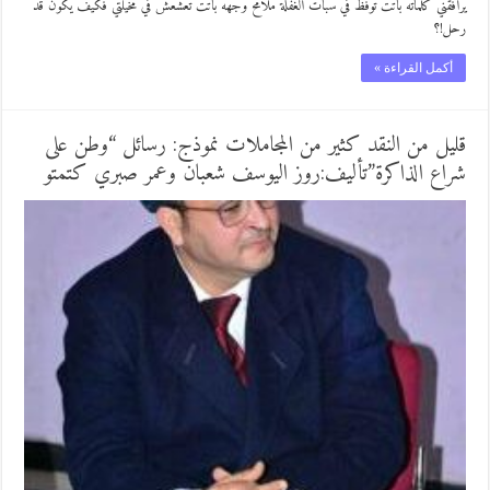
يرافقني كلماته باتت توفظ في سبات الغفلة ملامح وجهه باتت تعشعش في مخيلتي فكيف يكون قد
رحل!؟
أكمل القراءة »
قليل من النقد كثير من المجاملات نموذج: رسائل “وطن على
شراع الذاكرة”تأليف:روز اليوسف شعبان وعمر صبري كتمتو