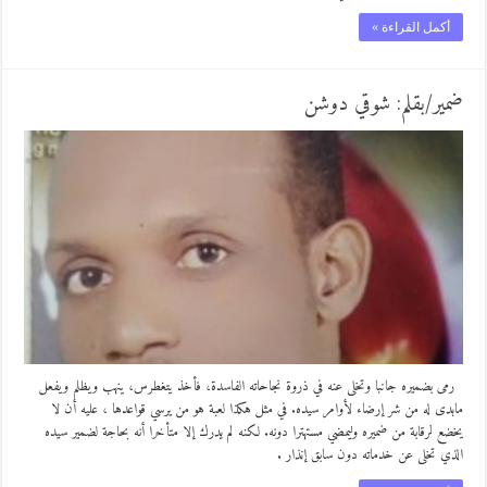
أكمل القراءة »
ضمير/بقلم: شوقي دوشن
رمى بضميره جانبا وتخلى عنه في ذروة نجاحاته الفاسدة، فأخذ يتغطرس، ينهب ويظلم ويفعل
مابدى له من شر إرضاء لأوامر سيده. في مثل هكذا لعبة هو من يرسي قواعدها ، عليه أن لا
يخضع لرقابة من ضميره وليمضي مستهترا دونه. لكنه لم يدرك إلا متأخرا أنه بحاجة لضمير سيده
الذي تخلى عن خدماته دون سابق إنذار .