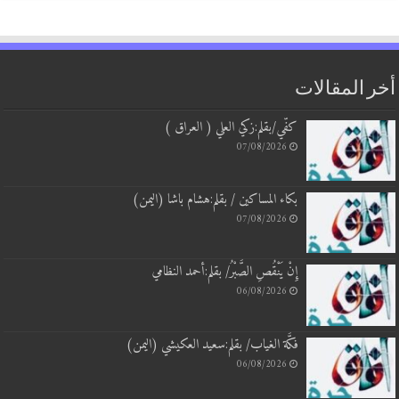
أخر المقالات
كفّي/بقلم:زكي العلي ( العراق )
07/08/2026
بكاء المساكين / بقلم:هشام باشا (اليمن)
07/08/2026
إِنْ يَنْقُصِ الصَّبْرُ/ بقلم:أحمد النظامي
06/08/2026
فكَّة الغياب/ بقلم:سعيد العكيشي (اليمن)
06/08/2026