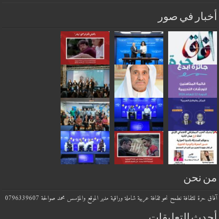
أخبار في صور
من نحن
آفاق حرة للثقافة نطمح نحو ثقافة عربية شاملة وراقية مدير الموقع والمؤسس محمد صوالحة 0796339607
أحدث التعليقات