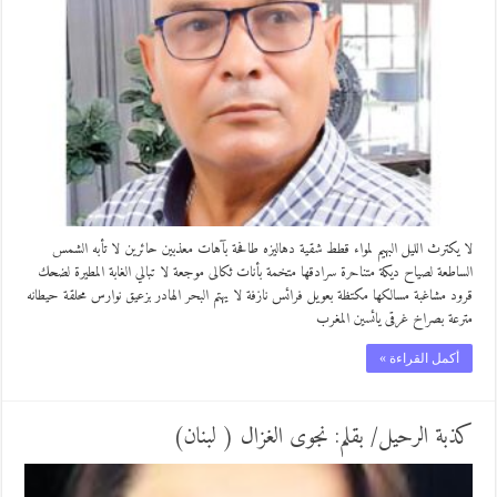
لا يكترث الليل البهيم لمواء قطط شقية دهاليزه طافحة بآهات معذبين حائرين لا تأبه الشمس
الساطعة لصياح ديكة متناحرة سرادقها متخمة بأنات ثكالى موجعة لا تبالي الغابة المطيرة لضحك
قرود مشاغبة مسالكها مكتظة بعويل فرائس نازفة لا يهتم البحر الهادر بزعيق نوارس محلقة حيطانه
مترعة بصراخ غرقى يائسين المغرب
أكمل القراءة »
كذبة الرحيل/ بقلم: نجوى الغزال ( لبنان)