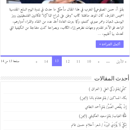
بقلم: أ. حسن المصلوحي| المغرب في هذا المقال سأحكي ما حدث في ندوة اليوم السابع المقدسية
الخميس الفارط. كان الموعد مناقشة كتاب “وطن على شراع الذاكرة” للكاتبين الفلسطينيين روز
اليوسف شعبان وعمر صبري كتمتو. وكما جرت العادة أخذ عدد من النقاد والقراء أدوارهم،
الواحد تلو الآخر لتقديم وجهات نظرهم إزاء الكتاب، وبصراحة كنت متفاجئا من الكيفية التي
تحدث بها أغلبهم، …
أكمل القراءة »
13
« الأولى
...
«
10
11
12
14
»
صفحة 13 من 14
أحدث المقالات
كفّي/بقلم:زكي العلي ( العراق )
بكاء المساكين / بقلم:هشام باشا (اليمن)
إِنْ يَنْقُصِ الصَّبْرُ/ بقلم:أحمد النظامي
فكَّة الغياب/ بقلم:سعيد العكيشي (اليمن)
لِكَيْ لَا يُؤْذِيَ الوَرْدُ / شعر: أحلام حسين غانم