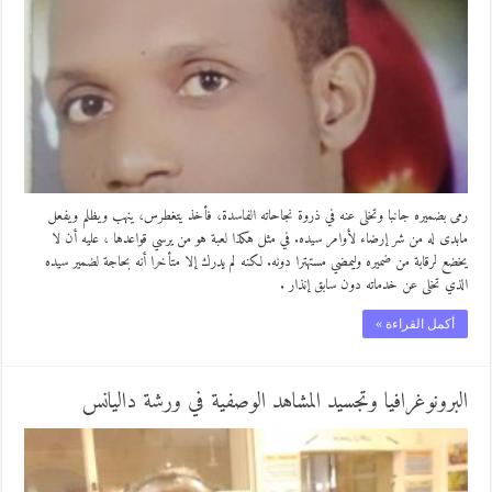
رمى بضميره جانبا وتخلى عنه في ذروة نجاحاته الفاسدة، فأخذ يتغطرس، ينهب ويظلم ويفعل
مابدى له من شر إرضاء لأوامر سيده. في مثل هكذا لعبة هو من يرسي قواعدها ، عليه أن لا
يخضع لرقابة من ضميره وليمضي مستهترا دونه. لكنه لم يدرك إلا متأخرا أنه بحاجة لضمير سيده
الذي تخلى عن خدماته دون سابق إنذار .
أكمل القراءة »
البرونوغرافيا وتجسيد المشاهد الوصفية في ورشة داليانس