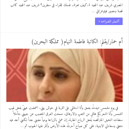
المصري شريف عبد المجيد 1.كيف تعرف نفسك للقراء في سطرين؟ شريف عبد المجيد كاتب
قصة ومصور فوتوغرافي …
أكمل القراءة »
أم حمار/بقلم: الكاتبة فاطمة النهام( مملكة البحرين)
في يومٍ مشمسٍ تنهدتُ بعمق وأنا استلقي على التربة في حوش بيتي، اغمضت عينيّ بفعل لهيب
الشمس وأنا اشعر بكمٍ هائلٍ من التعبِ والارهاق، مسحتُ العرق المتصبب عن جبيني متأملاً
سعفات النخيل المتراقصه بفعل الرياح الحارة. إن عملي بالزراعة يومياً مضني جداً لكنني أجد فيه
متعتي وسعادتي الابدية، ففي كل صباح أحرثُ هذه الأرض وأنثر عليها الحبوب ثم …