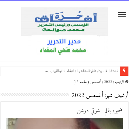
كفّي/بقلم:زكي العلي ( العراق )
إِنْ يَنْقُصِ الصَّبْرُ/ بقلم:أحمد النظامي
بكاء المساكين / بقلم:هشام باشا (اليمن)
الرئيسية
/
2022
/
أغسطس (صفحه 13)
أرشيف شهر:
أغسطس 2022
ضمير/ بقلم : شوقي دوشن