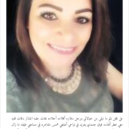
على عجل لملم ما تبقى من خيالاتي ورحل دفاتره أقلامه أحلامه فتات حلمه المتناثر دقات قلبه
معي عطر أنفاسه فوق جسدي يعربد في نواحي أضلعي همس مشاعره في مسامعي طيفه ما زال