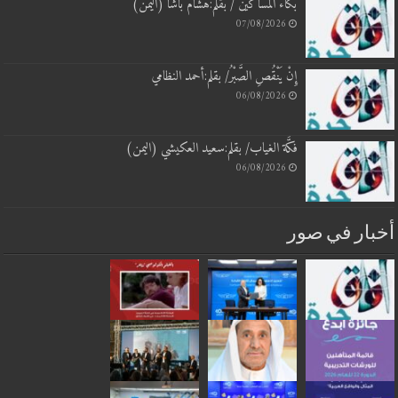
بكاء المساكين / بقلم:هشام باشا (اليمن)
07/08/2026
إِنْ يَنْقُصِ الصَّبْرُ/ بقلم:أحمد النظامي
06/08/2026
فكَّة الغياب/ بقلم:سعيد العكيشي (اليمن)
06/08/2026
بار في صور