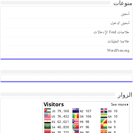
عات
يل
يل الدخول
 Feed الإدخالات
صة التعليقات
WordPress.
وار