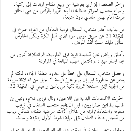
استمر الضغط الجزائري بعرضية من ربيع مفتاح ارتدت إلى ركنية،
أضاع منتخب الجزائر هدفا محققا بعد تمريرة بالرأس من هني المتألق
رت أمام عيسى ماندي دون متابعة.
ن جانبه، أهدر منتخب السنغال فرصة التعادل من انفراد صريح في
الدقيقة 21 عن طريق موسى سو، الذي تسلم الكرة ولكن الحارس
لمتألق مليك عسلة أنقذ الموقف.
أطلق رياض محرز تسديدة قوية فوق العارضة، ثم انطلاقة أخرى من
جم ليستر سيتي، لم تكتمل بسبب المبالغة في المراوغة.
حصل منتخب السنغال على خطأ على حدود منطقة الجزاء، لكنه لم
سفر عن خطورة قبل أن يهدر محرز فرصة التسجيل من انطلاقة سريعة
ن الجبهة اليمنى مستغلاً تمريرة ذكية من ياسين براهيمي في الدقيقة 32.
ستمرت الالتحامات البدنية بين اللاعبين، ونال فوزي غلام، ونبيل بن
الب بطاقتين صفراويين، قبل أن ينجح منتخب السنغال في ترتيب
فوفه واستعادة توازنه من خلال كرات عرضية متقنة، فتمكن ديوب
ن تسجيل هدف التعادل قبل نهاية الشوط الأول بدقيقة واحدة.
حاول منتخب الجزائر في الوقت بدل الضائع الوصول للمرمى السنغالي