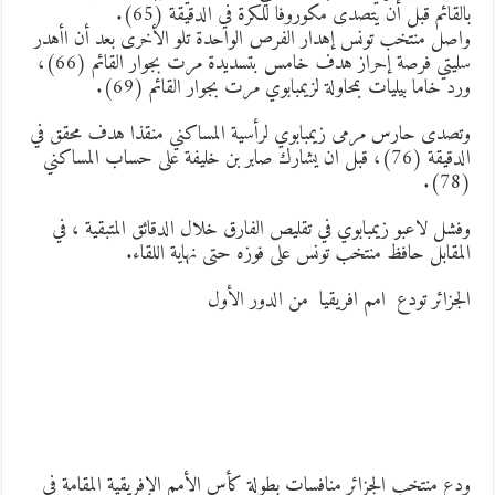
القائم قبل أن يتصدى مكوروفا للكرة في الدقيقة (65).
اصل منتخب تونس إهدار الفرص الواحدة تلو الأخرى بعد أن اأهدر
سليتي فرصة إحراز هدف خامس بتسديدة مرت بجوار القائم (66)،
رد خاما بيليات بمحاولة لزيمبابوي مرت بجوار القائم (69).
تصدى حارس مرمى زيمبابوي لرأسية المساكني منقذا هدف محقق في
الدقيقة (76)، قبل ان يشارك صابر بن خليفة على حساب المساكني
(78
فشل لاعبو زيمبابوي في تقليص الفارق خلال الدقائق المتبقية ، في
لمقابل حافظ منتخب تونس على فوزه حتى نهاية اللقاء.
لجزائر تودع امم افريقيا من الدور الأول
دع منتخب الجزائر منافسات بطولة كأس الأمم الإفريقية المقامة في