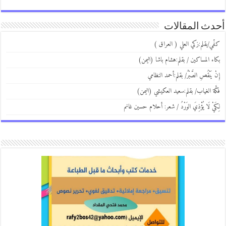
ث المقالات
ي/بقلم:زكي العلي ( العراق )
ء المساكين / بقلم:هشام باشا (اليمن)
 يَنْقُصِ الصَّبْرُ/ بقلم:أحمد النظامي
َة الغياب/ بقلم:سعيد العكيشي (اليمن)
يْ لَا يُؤْذِيَ الوَرْدُ / شعر: أحلام حسين غانم