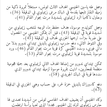
سجل طه ياسين الخنيسي الهدف الثالث لتونس، مستغلاً تمريرة ذكية من
زميله النقاز تابعها بقدمه في شباك مرمى زيمبابوي في الدقيقة (36)،
حاول ناكامبا الرد لزيمبابوي بتسديدة مرت بجوار القائم (41).
سجل كنوليدج موسونا، هدف حفظ ماء الوجه لمنتخب زيمبابوي من
تسديدة قوية في الدقيقة (43)، قبل أن يتمكن الخنيسي من الحصول
لى ضربة جزاء، ترجمها الخزري لهدف في الدقيقة (45).
في الشوط الثاني، دفع مدرب زيمبابوي بالبديل تينداي ندورو بدلا من
داني فيري، وسدد الخنيسي كرة قوية مرت بجوار القائم (46)، ورد
وسونا بتسديدة قوية لزيمبابوي مرت بجوار القائم (53).
مكن تينداي ندورو من إضافة الهدف الثاني لزيمبابوي بعد جملة هجومية
نظمة للمحاربين، انتهت بتمريرة موسونا لزميله تينداي ندورو الذي
ددها قوية في شباك الجريدي (58).
فع كاسبرزاك بالبديل حمزة لحمر، على حساب وهبي الخزري في الدقيقة
(63
كاد الخنيسي أن يضيف الهدف الخامس لتونس من تسديدة تصدى لها
ارس زيمبابوي لترتد إلى الخنيسي مجددًا الذي لعبها برأسة ارتطمت