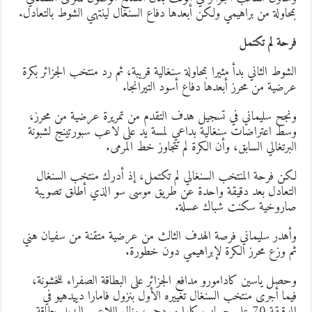
محاولة من براهيمي ولكن أبعدها دفاع السنغال لينتهي الشوط بالتعادل.
رحة لم تكتمل
لشوط الثاني بدأ مثيرا بمحاولة سنغالية قريبة، ثم رد منتخب الجزائر بكرة
رضية من محرز أبعدها دفاع أسود التيرانجا.
نجح سليماني في تسجيل هدف التقدم من تمريرة عرضية من محرز،
سط اعتراضات سنغالية بداعي لمسة يد على لاعب سبورتينج لشبونة
لبرتغالي السابق، وأن الكرة لم تتجاوز خط المرمى.
كن فرحة المنتخب السنغالي لم تكتمل، إذ أدرك منتخب السنغال
لتعادل بعد دقيقة واحدة عن طريق موسى سو الذي أطلق تصويبة
اروخية سكنت شباك عسلة.
أهدر سليماني فرصة الهدف الثالث من عرضية متقنة من سفيان هني
م وزع محرز الكرة لإبراهيمي دون خطورة.
حصل ياسين كادامورو مدافع الجزائر على البطاقة الصفراء للخشونة،
يما أجرى منتخب السنغال تغييره الأول بنزول فامارا دييدهيو في
الدقيقة 70 على حساب كارا مبودجي، ونال اللاعب البديل بطاقة