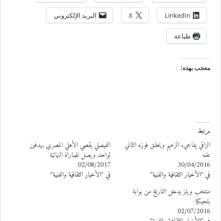
LinkedIn
X
البريد الإلكتروني
طباعة
عجب بهذه:
رتبط
لراقي يفاجيء الزعيم ويحقق فوزه الثاني
الفيصلي يقصي الأهلي المصري بهدفين
لىه
لواحد ويصل للمباراة النهائية
02/08/2017
30/04/201
ي "الأخبار الثقافية والفنية"
في "الأخبار الثقافية والفنية"
نتخب ويلز يدخل التاريخ من بوابة
لجيكيا
02/07/201