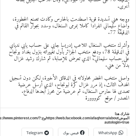
خرى.
وجه هني تسديدة قوية اصطدمت بالحارس وكادت تصنع الخطورة،
أضاع سليماني انفرادا كاملا بمرمى السنغال، وسدد بجوار القائم في
لدقيقة 77.
أشرك منتخب السنغال اللاعب إدريسا جايي على حساب يايي ندياي
في الدقيقة 78، ودفع منتخب الجزائر بأول تغييراته بنزول بغداد بونجاح
لى حساب سليماني، الذي تعرض للإصابة، ثم شارك رشيد غزال
دلاً من هني.
اصل منتخب الخضر محاولاته في الدقائق الأخيرة، لكن دون تسجيل
لهدف الثالث، إذ مرر غزال كرة لبونجاح، الذي أرسل عرضية
صدى لها حارس السنغال، ثم عرضية من محرز أبعدها الدفاع.
لمصدر / موقع كوووورة
ارك هذا
الموضhttps://web.facebook.com/afaqhorra/aboutوع:https://www.pinterest.com/?
autologin=tru
WhatsApp
فيس بوك
Telegram