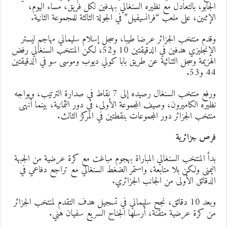
لجابو، بالتعادل مع نظيره السنغالي بهدفين لكل فريق، مساء اليوم،
لإثنين، على ملعب “فرانسيفيل” في الجولة الثالثة للمجموعة الثانية.
قدم منتخب الجزائر عرضا طيبا، وسجل إسلام سليماني مهاجم ليستر
الإنجليزي هدفين في الدقيقتين 10 و52، لكن المنتخب السنغالي رفض
لهزيمة وسجل الثنائية عن طريق بابا كولي ديوب وموسى سو في الدقيقتين
4 و53.
ورفع منتخب السنغال رصيده إلى 7 نقاط في صدارة الترتيب، ويواجه
ظيره الكاميرون، وصيف المجموعة الأولى، في دور الثمانية، بينما أنهى
نتخب الجزائر دور المجموعات بنقطتين في المركز الثالث.
رص جزائرية
دأ المنتخب السنغالي المباراة بهجوم مباغت مع كرة عرضية من الجبهة
ليمنى ولكن بلا متابعة، واستمر الضغط السنغالي مع تراجع دفاعي في
لدقائق الأولى من الجانب الجزائري.
وبعد 10 دقائق، نجح سليماني في تسجيل هدف التقدم لمنتخب الجزائر
ن كرة عرضية متقنة، أرسلها الجناح السريع سفيان هني.