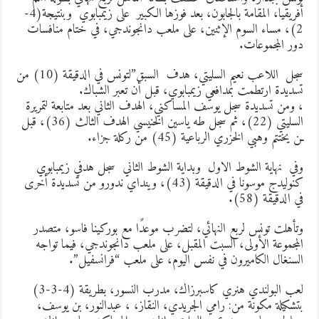
أفريقيا، المقامة بالجابون، بعد فوزها الكبير على زيمبابوي وبنتيجة(4-
2)، مساء السوم الإثنين، على ملعب دانجوندجي، في ختام منافسات
ور المجموعات.
سجل اللاعب نعيم السليتي، هدف السبق”لتونس في الدقيقة (10) من
سديدة ارتطمت بمدافعي زيمبابوي، قبل أن تعبر الشباك.
 ومن تسديدة سجل يوسف المساكني، الهدف الثاني بعد متابعة لتمريرة
السليتي (22)، ثم سجل طه ياسين الخنيسي الهدف الثالث (36)، قبل
ن يختتم وهبي الخزري الرباعية (45) من ركلة جزاء.
في نهاية الشوط الاول وبداية الشوط الثاني سجل هدفي زيمبابوي
كنوليدج موسونا في الدقيقة (43)، وينداي ندورو من تسديدة أخرى
ي الدقيقة (58).
تأهلت تونس لربع النهائي، لتضرب موعدًا مع بوركينا فاسو، متصدر
لمجموعة الأولى، السبت المقبل، على ملعب دانجوندجي، فيما تواجه
لسنغال الكاميرون في نفس اليوم، على ملعب “فرانسفيل”.
لعب البولندي هنري كاسبرزاك، مدرب النسور، بطريقة (4-3-3)
تشكيلة مكونة من: رامي الجريدي، النقاز، ، عبدالنور، بن يوسف،