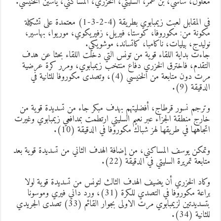
علول، ساسي، بن عمر، السليتي، الخزري، المساكني، ياسين الخنيسي.
في المقابل لعبت زيمبابوي بطريقة (4-2-3-1) معتمدة على تشكيلة
كونة من: مكوروفا، كوستا، فيريل، زفيريكوي، موريوا، بهاسير،
وليدج، بيليات، ناكامبا، كاتساند، موشويكي.
اءت بداية اللقاء قوية من تونس التي دخلت اللقاء بحثا عن هدف
لتقدم، فاخترق الخزري دفاع منتخب زيمبابوي، ومرر كرة عرضية
مرت دون متابعة من الخنيسي (4)، وتصدى مكوروفا للثانية في
لدقيقة (9).
ترجم نسور قرطاج، أفضليتهم بهدف مبكر جاء من تسديدة قوية من
ارج منطقة الجزاء عبر نعيم السليتي ارتطمت بمدافعي زيمبابوي وغيرت
تجاهها في طريقها لهز شباك مكوروفا في الدقيقة (10).
تمكن يوسف المساكني، من إضافة الهدف الثاني من تسديدة قوية بعد
تابعة تمريرة السليتي في الدقيقة (22).
كاد الخزري أن يضيف الهدف الثالث لتونس من تسديدة قوية لولا
براعة مكوروفا في التصدي للكرة (31)، ورد داني فيري وموسونا
بتسديدتين لزيمبابوي مرت الاولى بجوار القائم (33) تصدى الجريدي
لثانية (34).