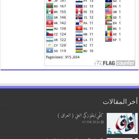
 المقالات
كفّي/بقلم:زكي العلي ( العراق )
07/08/2026