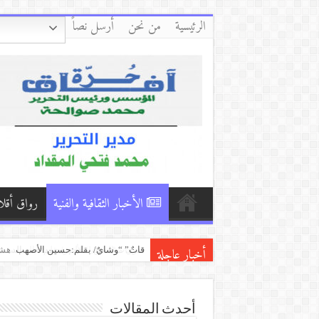
الرئيسية
من نحن
أرسل نصاً
الأخبار الثقافية والفنية
رواق أقلا
أخبار عاجلة
تمتمات المنفى الأخير/بقلم:خالد الده
دعها للريح تنثر الذكريات/ بقلم: أسماء 
“شظايا الذاكرة” رواية جديدة للروائ
أحدث المقالات