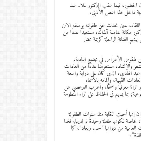
 الحضور، فيما عقب الدكتور علاء عبد
دية داخل هذا النص الأدبي.
ى اللقاء، حين تحدث عن طفولته بوصفه الابن
كور مكانة خاصة آنذاك، مستعيدًا عددًا من
ينهم الفنانة الراحلة كريمة مختار
عن طقوس الأعراس في مجتمع البادية،
لشعر والإنشاد، مستعرضًا عددًا من العادات
لاء عبد الهادي، الذي كان على دراية واسعة
دات القبلية، وإلمامه بالأسماء
 ثراءً معرفيًا واضحًا، وأعرب البرعصي عن
وعية؛ بما يسهم في الحفاظ على ثراء المنظومة
وان إنها أحبت الكتابة منذ سنوات الطفولة
ة، خاصة لكونها طفلة وحيدة لوالديها؛ فغدا
 العامية من ديوانها “حب وبعاد”، كما
لذة”.