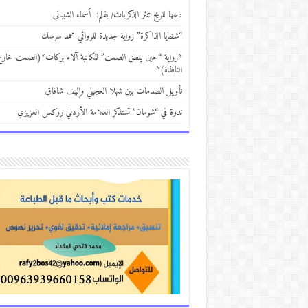
دعها للريح تنثر الذكريات/ بقلم: أسماء الشيباني
“شظايا الذاكرة” رواية جديدة للروائي محمد سرسك
*رواية “حين ينطق الصمت” للكاتبة آلاء بركات*(الصمت خار
النافذة)*
تأويل الصدمات بين شهلا العجيلي وإليف شافاق
ندوة في “شومان” تستذكر العلامة الأردني روكس العزيزي