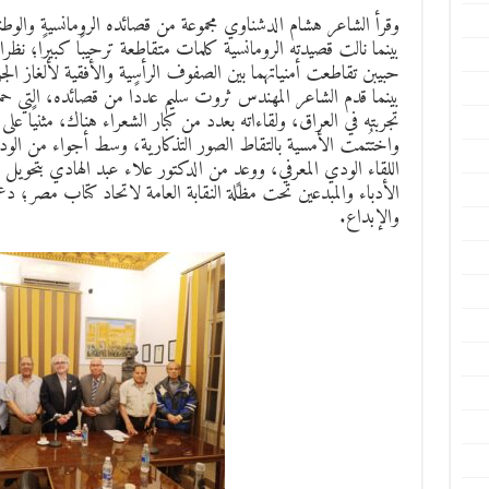
وقرأ الشاعر هشام الدشناوي مجموعة من قصائده الرومانسية والوطني
بينما نالت قصيدته الرومانسية كلمات متقاطعة ترحيبًا كبيرًا؛ نظرا 
حبيبن تقاطعت أمنياتهما بين الصفوف الرأسية والأفقية لألغاز الج
بينما قدم الشاعر المهندس ثروت سليم عددًا من قصائده، التي 
تجربته في العراق، ولقاءاته بعدد من كبار الشعراء هناك، مثنيًا على
واختُتمت الأمسية بالتقاط الصور التذكارية، وسط أجواء من الود 
اللقاء الودي المعرفي، ووعدٍ من الدكتور علاء عبد الهادي بتحويل 
الأدباء والمبدعين تحت مظلة النقابة العامة لاتحاد كتاب مصر؛ دعمًا 
والإبداع.