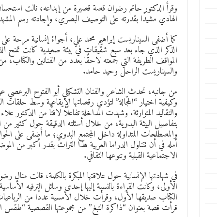
وقرأ الدكتور حاتم رضوان قصة قصيرة من إبداعه، نالت استحسان
الهادي مشيدًا بقدرته على التوصيف البصري، وإجادته رسم المشه
كما أضفى السيناريست إبراهيم محمد علي، أجواءً إنسانية مرحة عل
الذكر الذي جاء بعد سبع شقيقات في بيئة صعيدية كانت تمنح الذ
المواقف الطريفة التي جمعته لاحقًا بعدد من الفنانين والكتاب، من ب
والسيناريست الراحل وحيد حامد.
من جانبه، تحدث الشاعر والفنان التشكيلي أبو الفتوح البرعصي 
وكيفية اختيار “الحجّالة” لتؤدي رقصاتها الإيقاعية وسط حلقات ا
والتقاليد المتوارثة. وشهدت المداخلة تفاعلًا لافتًا من الدكتور ع
بتفاصيل البيئة البدوية، من خلال أسئلته الدقيقة حول كثير من العا
والمصطلحات المتداولة داخل المجتمع البدوي؛ ما أضفى على الحوار
أمله في أن تتناول الدراما العربية هذا التراث بقدر أكبر من الموض
الاجتماعية القبلية وتنوعها الثقافي.
في شهادتها الإنسانية حول علاقتها المبكرة بالكلمة، قالت منال رض
الأولى، وكانت القراءة بالنسبة إليها إحدى وسائل الترفيه الأساسي
الكتاب صديقها الأول، وقرأت خلال الأمسية عددًا من الرباعيات
قرأت قصة بعنوان “ذاكرة التبغ” من مجموعتها القصصية “طقس ال