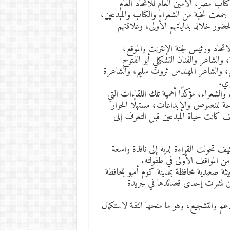
كتاب مصر، الأمين العام للاتحاد العام
 جمعت نخبة من الشعراء والكتاب والمبدعين،
لحضور خلاله بداياتهم الأولى، وعلاقتهم
حاد ورئيس لجنة الإنترنت والموقع،
لشاعر والفنان التشكيلي أبو الفتوح
ي، والشاعر المهندس ثروت سليم، والشاعرة
وي.
والشعراء، مؤكدًا أهمية تلك اللقاءات التي
توحة للنصوص والإبداعات، مستهلًا الحوار
وكيف كانت حياة المبدعين قبل التعرف إلى
يف تحولت القراءة لديه إلى نافذة واسعة
د من المواقف الأولى في طفولته.
ة صعيدية محافظة بمدينة كوم أمبو بمحافظة
حين نشرت إحدى قصائدها في جريدة
لدعم والتشجيع، وهو ما منحها الثقة لاستكمال