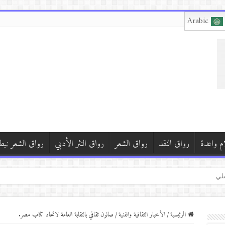
Arabic
م واعدة
رواق النقد
رواق الشعر
رواق النثر الأدبي
رواق الشعر نبط
شلي
الشيباني
ي محمد سرسك
الرئيسية
/
الأخبار الثقافية والفنية
/
صالون ثقافي بالنقابة العامة لاتحاد كتاب مصر.