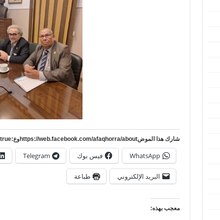
شارك هذا الموضhttps://web.facebook.com/afaqhorra/aboutوع:https://www.pinterest.com/?autologin=true
WhatsApp
فيس بوك
Telegram
البريد الإلكتروني
طباعة
معجب بهذه: