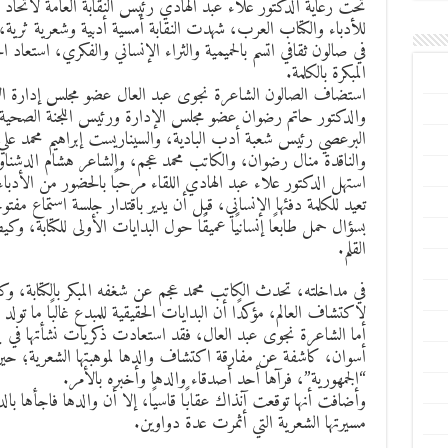
تحت رعاية الدكتور علاء عبد الهادي رئيس النقابة العامة لاتحاد 
للأدباء والكتاب العرب، شهدت النقابة أمسية أدبية وشعرية ثرية،
في صالون ثقافي اتسم بالحميمية والثراء الإنساني والفكري، استعاد ا
المبكرة بالكلمة.
استضاف الصالون الشاعرة نجوى عبد العال عضو مجلس إدارة الات
والدكتور حاتم رضوان عضو مجلس الإدارة ورئيس اللجنة الصحية، وا
البرعصي رئيس شعبة أدب البادية، والسيناريست إبراهيم محمد عل
والناقدة منال رضوان، والكاتب محمد عجم، والشاعر هشام الدشنا
استهل الدكتور علاء عبد الهادي اللقاء مرحبًا بالحضور من الأدباء 
تعيد للكلمة دفئها الإنساني، قبل أن يدير باقتدار جلسة استماع مف
بسؤال حمل طابعًا إنسانيًا عميقًا حول البدايات الأولى للكتابة، 
القلم.
في مداخلته، تحدث الكاتب محمد عجم عن شغفه المبكر بالكتابة، وك
لاكتشاف العالم، مؤكدًا أن البدايات الحقيقية للمبدع غالبًا ما تول
أما الشاعرة نجوى عبد العال، فقد استعادت ذكريات نشأتها في بيئ
أسوان، كاشفة عن مفارقة اكتشاف والدها لموهبتها الشعرية؛ 
“الجمهورية”، فرآها أحد أصدقاء والدها وأخبره بالأمر.
وأضافت أنها توقعت آنذاك عقابًا قاسيًا، إلا أن والدها فاجأها با
مسيرتها الشعرية التي أثمرت عدة دواوين.