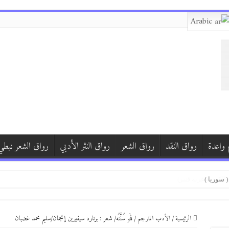
Arabic
 واعدة
رواق النقد
رواق الشعر
رواق النثر الأدبي
رواق الشعر نبطي
)
الرئيسية
/
الأدب المترجم
/
للهِ سُنَّتُه/ شعر : برنارد سيفيرين إنجمان/سليم محمد غضبان