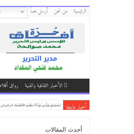
الرئيسية
من نحن
أرسل نصاً
الأخبار الثقافية والفنية
رواق أقلام
أخبار عاجلة
كفّي/بقلم:زكي العلي ( العراق )
إِنْ يَنْقُصِ الصَّبْرُ/ بقلم:أحمد النظامي
بكاء المساكين / بقلم:هشام باشا (اليمن
أحدث المقالات