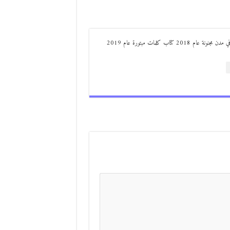
من مواليد ديرعلا ( الصوالحة) صدر له : كتاب مذكرات مجنون في مدن مجنونة عام 2018 كتاب كلمات مبتورة عام 2019