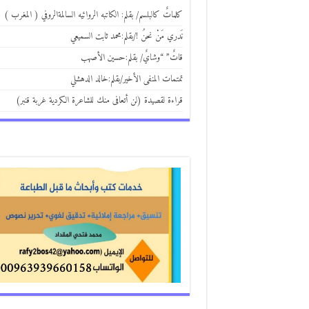
كلماتٌ كالبلسم/ بقلم: الكاتبه الروائيه السالمةالروفي ( المغرب )
نَدري مَنْ نحنُ !/بقلم:محمد ثابت السميعي
قاتٌ” “وشايٌ/ بقلم:حسين الأصهب
تمتمات المنفى الأخير/بقلم:خالد الدهشلي
قراءة لقصيدة (لن أتعافى منك للشاعرة الكردية غربة قنبر)