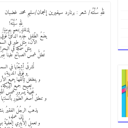
للهِ سُنَّتُه/ شعر : برنارد سيفيرين إنجمان/سليم محمد غضبان
للهِ سُنَّتُهُ!
لذلكَ ننعمُ بنومِنا:
يضَعُ الطّفلُ خدّهُ الدّافئَ فَوْقَ
الآنَ، مِثْلَ طيرٍ في السَّمَ
مثلَ سمكةٍ في البحرِ!
تُطلُّ شمسُ الصباحِ علينا عِبرَ 
تُشرقُ أشعّتُها في السماء
و فَوْقَ المدينةِ،
و يتغلغلُ تألقُها جميعَ الأر
تصيحُ جميعُ الدّيَكةِ،
مُحيّيةً بسرورٍ شمسَ اللَّه
و تنطقُ أصغرُ الطيورِ بألسنتِها 
يذهبُ الرجُلُ الفقيرُ بنش
إلى عملهِ؛
و تعملُ الأيدي العفيّةُ بس