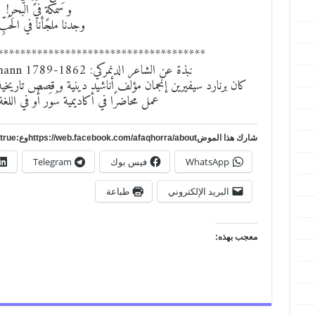
و سمكةٍ في البحرِ!
وجدنا ملجأنا في الحُبِّ
*************************************
نبذة عن الشاعر الدنمركي: Bernard Severin Ingemann 1789-1862
كان برنارد سيفيرين إنجمان مؤلف أناشيد دينية و قصص تاريخي
عمل محاضرًا في أكاديمية سُوَر أُو في الل
شارك هذا الموضhttps://web.facebook.com/afaqhorra/aboutوع:https://www.pinterest.com/?autologin=true
WhatsApp
فيس بوك
Telegram
البريد الإلكتروني
طباعة
معجب بهذه: