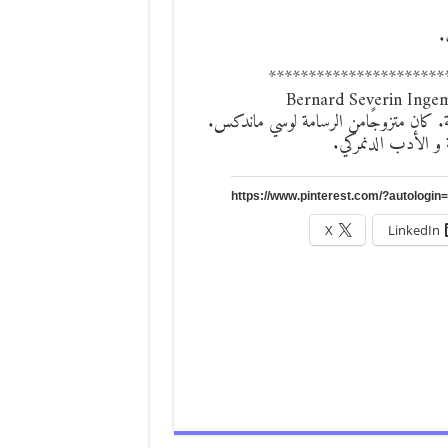
.
**********************
ة. كان متزوجًامن الرسامة لوسي ماندكس.
غة و الأدب الدنمركي.
X
LinkedIn