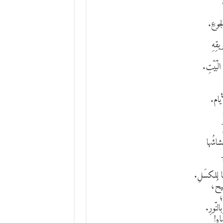
جوعِ.
ِهِ
ْبَيْتِ.
لأيام.
شاشُها
 للكسَلِ.
يحُ،
؛
لنّورِ.
اءِ!