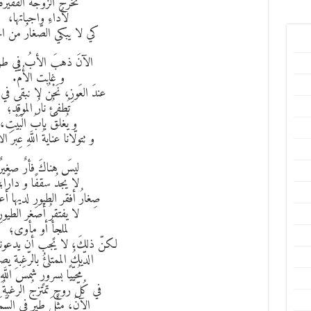
تخرجُ الزّوجةُ الفقيرةُ
لأداءِ واجباتها،
كي لا يبكي الصّغارُ من ال
الآنَ ذهبَ الأبُ في طريق
و غابت الأُمُّ.
عندَ العَوزِ، نَحْنُ لا نبقى في ال
تُطفئُ نارُ الموقد؛
و يُغلقُ بابُ الْبَيْتِ،
و تتولّانا عنايةُ اللَّهِ عِبرَ ا
ليسَ هناكَ فأرٌ صغيرٌ
لا يجدُ سقفًا و دارًا؛
صِغارُ أفقر الطيورِ لديها أع
لا يفتقرُ أصغر الطيورِ
لملجأٍ أو مأوى؛
لكنّ ذلكَ، لا يجب أن يدعونا
الدّيكُ الممتلئُ بالرّغبةِ يص
مُحيّيًا بسرورٍ شمسَ اللَّهِ
في كُلّ روحٍ تمتزجُ الرغبةُ با
الآنَ، مِثْلَ طيرٍ في السَّمَ