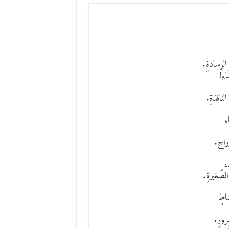
 الوسادةِ.
اءِ!
النافذةِ.
ِ
واحِ.
ِ،
الصّغيرةِ.
اطٍ
رورٍ.