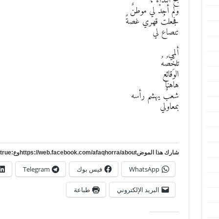
بُحَّ النداء ،
ولم أجدْ لي موطنٌ
فجعلتُ قهري غصةً
تنصاع لي
ألمي
تلخِّصُهُ
الوقائع
هاهنا
شعبٌ يهشم رأسه
بمعاولي
شارك هذا الموضhttps://web.facebook.com/afaqhorra/aboutوع:https://www.pinterest.com/?autologin=true
WhatsApp
فيس بوك
Telegram
البريد الإلكتروني
طباعة