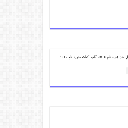
من مواليد ديرعلا ( الصوالحة) صدر له : كتاب مذكرات مجنون في مدن مجنونة عام 2018 كتاب كلمات مبتورة عام 2019