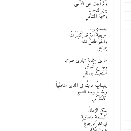
وكم أبيت على الأسى
بين الدخانِ
وضجّةِ المتثاقلِ
جسدي …
خريطةُ أُمّةٍ قد كُسِّرَتْ
والحلمُ طفلٌ تائهٌ
بمناهِلي
ما بينَ مِئذنةٍ تهاوى صوتها
وجِراح أخرى
تستغيث بصائلِ
ينسابُ موتٌ في المدى متخفِّياً
ويُشِعُّ وجهُ الصبرِ
كالمتآكلِ
يبكي الزمانُ
كبسمةٍ مصلوبةٍ
في ثغرِ موجوعٍ
بدون تَكافُلِ