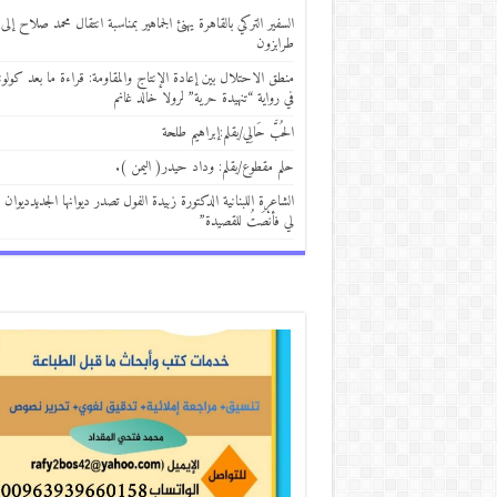
السفير التركي بالقاهرة يهنئ الجماهير بمناسبة انتقال محمد صلاح إلى
طرابزون
منطق الاحتلال بين إعادة الإنتاج والمقاومة: قراءة ما بعد كولوني
في رواية “تنهيدة حرية” لرولا خالد غانم
الحُبَّ حَالِي/بقلم:إبراهيم طلحة
حلم مقطوع/بقلم: وداد حيدر( اليمن ).
الشاعرة اللبنانية الدكتورة زبيدة الفول تصدر ديوانها الجديدديوان 
لي فأنْصَتُ للقصيدة”