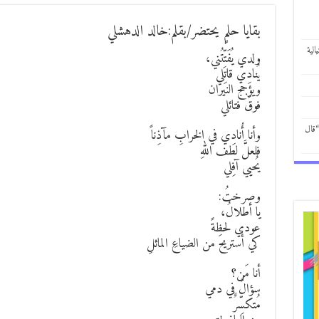
بقايا حلمٍ يحتضر/بقلم:خالد الدهشلي
الية
ولدي يُفَتِّتُني،
يُنادِي قاتِلي
ويؤجج النيران
فوقَ فتائلي
“قال
وأنا أُنادِي في الخرابِ مآذِناً
فلعلَّ لطف اللهِ
يُحيي آفِلي
وصرختُ:
يا أطلالُ،
عودي لحظةً
كي أستريحَ من الضياعِ الماثلِ
أنا مَن؟
سؤالٌ في دمي
مُتكسِّرٌ