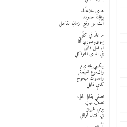
هذي ملامحُنا،
وتلك حدودنا
أَنَّتْ على وقعِ الزمانِ القاحلِ
ما عادَ في كفّي
سوى صوري أنا
أو ظلُّ ذاتي
في المدى المُتواكلِ
يبكيني مجدي،
والدموعُ شحيحةٌ
والصوتُ مبحوحٌ
كنايٍ ذابلِ
نصفي بقايا الحلمِ،
نصفٌ ميتٌ
يومي غريقٌ
في اقتتال أوائلي