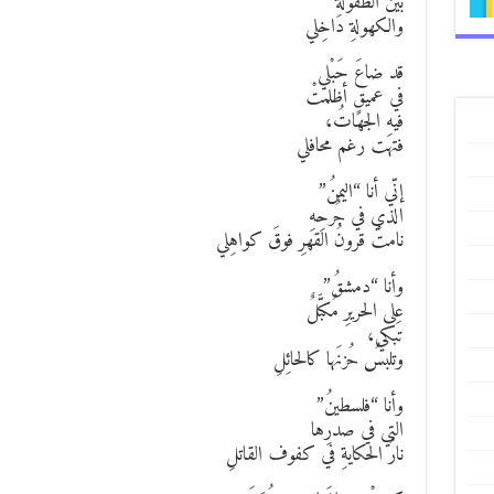
بين الطفولةِ
والكهولةِ داخِلي
قد ضاعَ حَبْلي
في عميقٍ أظلمتْ
فيهِ الجهاتُ،
فتهت رغم محافلي
إنّي أنا “اليمنُ”
الذي في جُرحِهِ
نامتْ قرونُ القهرِ فوقَ كواهِلي
وأنا “دمشقُ”
على الحريرِ مُكبَّلٌ
تَبكي،
وتلبسُ حُزنَها كالحائِلِ
وأنا “فلسطينُ”
التي في صدرِها
نارُ الحكايةِ في كفوف القاتلِ