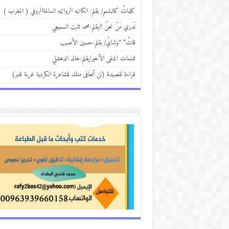
كلماتٌ كالبلسم/ بقلم: الكاتبه الروائيه السالمةالروفي ( المغرب )
نَدري مَنْ نحنُ !/بقلم:محمد ثابت السميعي
قاتٌ” “وشايٌ/ بقلم:حسين الأصهب
تمتمات المنفى الأخير/بقلم:خالد الدهشلي
قراءة لقصيدة (لن أتعافى منك للشاعرة الكردية غربة قنبر)