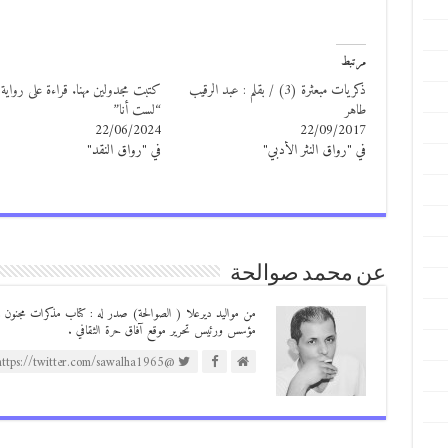
مرتبط
ذكريات مبعثرة (3) / بقلم : عبد الرقيب
كتبت مجدولين مهنا. قراءة على رواية
طاهر
“لست أنا”
22/06/2024
22/09/2017
في "رواق النثر الأدبي"
في "رواق النقد"
عن محمد صوالحة
مؤسس ورئيس تحرير موقع آفاق حرة الثقافي .
@https://twitter.com/sawalha1965