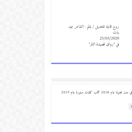
روح قابلة للتعديل / بقلم : الشاعر عيد
بنات
25/03/2020
في "رواق قصيدة النثر"
من مواليد ديرعلا ( الصوالحة) صدر له : كتاب مذكرات مجنون في مدن مجنونة عام 2018 كتاب كلمات مبتورة عام 2019