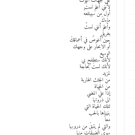
على جهات الموت
لأنني أعلم لستُ
أول من سيبتلعهُ
ماءكَ
وأعلم أنني لستُ
بغريقٍ
حين أغوصُ في أعماقكَ
أو الابحار على وجهك
الوسيع
لأنكَ ستطفح بي
لأنك لستَ بحاجة
لمزيد
من الجثث الهاربة
من الحياة
إذاً عليَّ المضي
الى ذروتها
لتلك الحياة التي
بنيناها بالحب
معاً
والتي لم يتبقَ من دروبها
سوى الضيقات منها