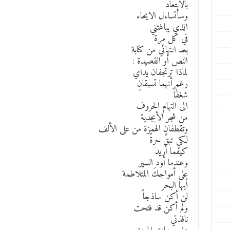
بالابتعاد
وسأتساءل الايحاء
الذي يباغتني
في كل مرة
بعد انتهائي من كتابة
النص أو القصيدة :
لماذا ترتجفان يداي
رغم أنهما تسبقانِ
شغفاً
الى التهام الحروف
من شجر الأبجدية
وتقطفانِ الهمزة من على الألف
لكي تبقَ حرةً
كيفما أريد
وعندما أود السير
على أمواجكَ المتلاطمة
أيها البحر
لن أكن ساذجاً
ولم أكن قد فتحت
نافذتي