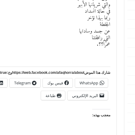
والتي شريانها الأبهر
في حالة انسداد
ربما بهذا نؤخر
الجلطة
عن جسد وسادتها
التي رافقتنا
عمراً؟؟.
شارك هذا الموضhttps://web.facebook.com/afaqhorra/aboutوع:https://www.pinterest.com/?autologin=true
WhatsApp
فيس بوك
Telegram
البريد الإلكتروني
طباعة
معجب بهذه: