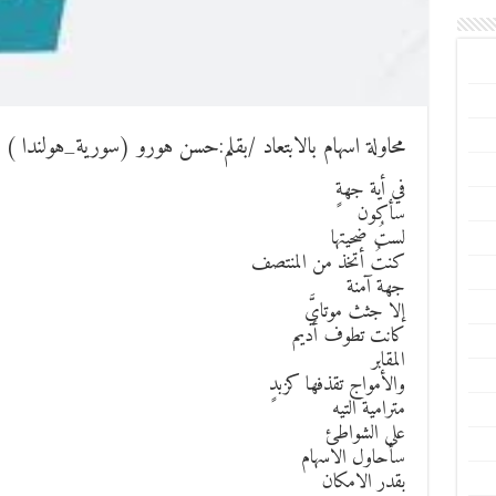
محاولة اسهام بالابتعاد /بقلم:حسن هورو (سورية_هولندا )
في أية جهةٍ
سأكون
لستُ ضحيتها
كنتُ أتخذ من المنتصف
جهة آمنة
إلا جثث موتايَّ
كانت تطوف أديم
المقابر
والأمواج تقذفها كزبدٍ
مترامية التيه
على الشواطئ
سأحاول الاسهام
بقدر الامكان