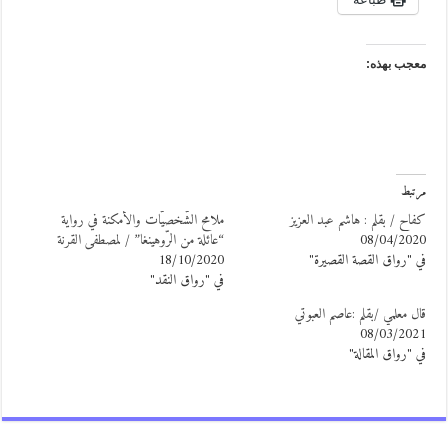
عجب بهذه:
رتبط
فاح / بقلم : هاشم عبد العزيز
ملامح الشّخصيّات والأمكنة في رواية
08/04/202
“عائلة من الرّوهينغا” / لمصطفى القرنة
ي "رواق القصة القصيرة"
18/10/2020
في "رواق النقد"
ال معلمي /بقلم :عاصم العبوتي
08/03/202
ي "رواق المقالة"