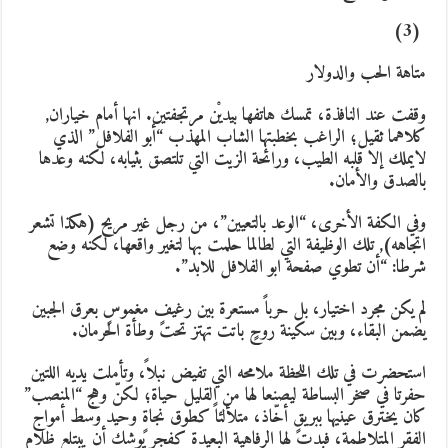
(3)
تاهة الحب والدولار
قفت عند النافذة، تمسك هاتفها بيديْن مرتجفتين. انها أمام خياران,
لاهما ثقيل؛ الراغب بخطبتها الشاب المهذب “أبو الفلافل” الذي
ايملك إلا قلبه الطيب، ورائحة الزيت التي تلتصق بثيابه، لكنه وعدها
الصدق والأمان.
في الكفة الأخرى، “الوعد بالتعيين”، من رجل غير مريح (هكذا تشعر
تجاهه), تلك الوظيفة التي لطالما حلمت بها لتغير واقعها، لكنه وضع
رطا: “أن تطوي صفحة ابو الفلافل للابد”.
م يكن مجرد اختيار، بل حرباً مستعرة بين رغيفٍ مغموسٍ بعرق الجبين
ضمن البقاء، وبين سكينة روحٍ باتت تهتز تحت وطأة الحرمان.
ستحضرت في تلك اللحظة ملامحه التي تفيض نبلاً، وتأملت يديه اللتين
فرتا في صخر البساطة ليصنعا لها من القليل حياة؛ لكنّ وهج “المنصب”
ان يخترق عينيها ببريقٍ أخّاذ، متلألئاً كطوق نجاةٍ وحيد وسط أمواج
لفقر المتلاطمة، فبدت لها الرفاهية البعيدة كفجرٍ يوشك أن يبتلع ظلام