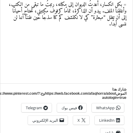
 بكل انكسار، أعدتُ الديوان إلى مكانه، رتبتُ ما تبقى من الكتب،
أغلقنا الملف. يبدو أن الذاكرة، تمامًا كرفوف مكتبتي، تحتاج أحيانًا
لى أن تظل “مبعثرة” كي لا نكتشف كم كنا سذجًا حين ظننا أننا لن
نسى أبدًا.
ارك هذا
الموضhttps://web.facebook.com/afaqhorra/aboutوع:https://www.pinterest.com/?
autologin=tru
WhatsApp
فيس بوك
Telegram
LinkedIn
X
البريد الإلكتروني
طباعة