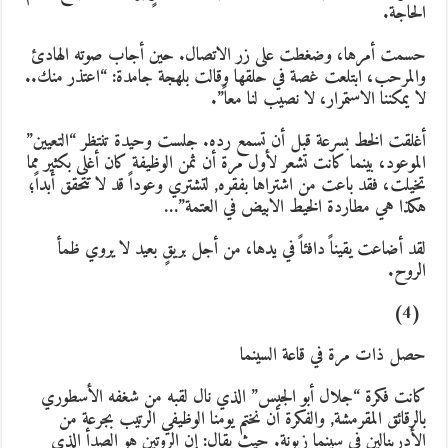
لحاجة.
سمت أمرها، وضغطت على زر الاتصال. حين أجاب صوته الهادئ
المرحب، ابتلعت غصة في حلقها وقالت بلهجة جامدة: “اعتذر منك..
ا يمكننا الاستمرار، لا نصيب لنا معاً”.
غلقت الخط بسرعة قبل أن تسمع رده. جلست وحيدة تنتظر “التعيين”
لموعود، بينما كانت تشعر لأول مرة أن ثمن الوظيفة كان أغلى بكثير مما
خيلت، فقد باعت من اشتراها بفقره, لتشتري وعوداً قد لا تتحقق أبداً؛
كذا هي مطاردة الخيط الابيض في العتمة”…
قد أضاعت يقيناً دافئاً في يدها، من أجل بريقٍ بعيد لا يروي ظمأ
لروح.
(4)
صل ذات مرة في قاعة السينما
انت فكرة “جلال أبو الجبس” الذي نال لقبه من شغفه الأسطوري
الرقائق المقرمشة, والفكرة أن نختم يومنا الوظيفي الرتيب بجرعة من
لأدرينالين في سينما زيونة. حيث يقال: إن الروتين هو الصدأ الذي