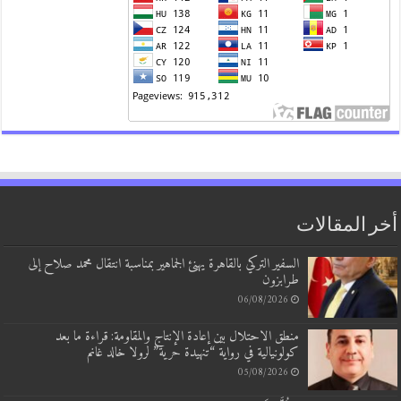
 المقالات
السفير التركي بالقاهرة يهنئ الجماهير بمناسبة انتقال محمد صلاح إلى
طرابزون
06/08/2026
منطق الاحتلال بين إعادة الإنتاج والمقاومة: قراءة ما بعد
كولونيالية في رواية “تنهيدة حرية” لرولا خالد غانم
05/08/2026