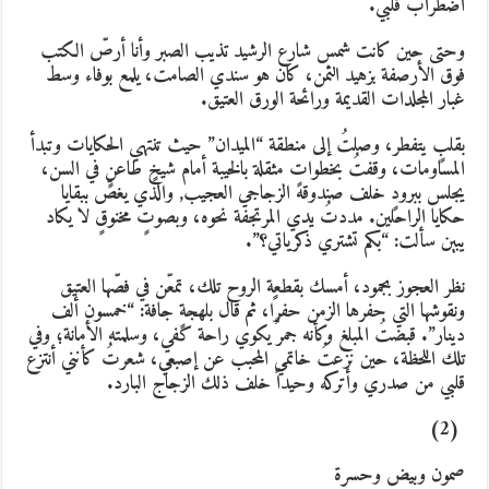
ضطراب قلبي.
حتى حين كانت شمس شارع الرشيد تذيب الصبر وأنا أرصّ الكتب
وق الأرصفة بزهيد الثمن، كان هو سندي الصامت، يلمع بوفاء وسط
بار المجلدات القديمة ورائحة الورق العتيق.
قلبٍ يتفطر، وصلتُ إلى منطقة “الميدان” حيث تنتهي الحكايات وتبدأ
لمساومات، وقفتُ بخطواتٍ مثقلة بالخيبة أمام شيخٍ طاعنٍ في السن،
جلس ببرودٍ خلف صندوقه الزجاجي العجيب, والذي يغصّ ببقايا
كايا الراحلين. مددتُ يدي المرتجفة نحوه، وبصوتٍ مخنوقٍ لا يكاد
بين سألت: “بكم تشتري ذكرياتي؟”.
ظر العجوز بجمود، أمسك بقطعة الروح تلك، تمعّن في فصّها العتيق
نقوشها التي حفرها الزمن حفرًا، ثم قال بلهجةٍ جافة: “خمسون ألف
ينار”. قبضتُ المبلغ وكأنه جمرٌ يكوي راحة كفي، وسلمته الأمانة؛ وفي
لك اللحظة، حين نزعتُ خاتمي المحبب عن إصبعي، شعرتُ كأنني أنتزع
لبي من صدري وأتركه وحيداً خلف ذلك الزجاج البارد.
(2)
مون وبيض وحسرة