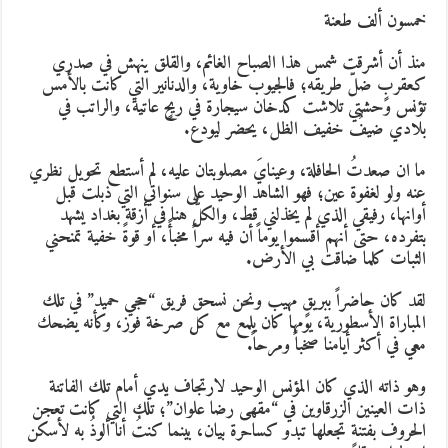
مسون ألف طعنة
نذ أن أشرقت شمس هذا الصباح الغائم، والقلق ينهش في صدري
عقربٍ ضلّ طريقه؛ فالجيوب خاوية، والدنانير التي كانت بالأمس
ؤنس وحشتي تلاشت كدخان سيجارة في ريحٍ عاتية، والراتب في
لادي ضيفٌ خفيف الظل، يحضر ليودع.
ا ان صعدتُ الحافلة، وعينايَ مصلوبتان عليه، لم أستطع تحويل نظري
نه ولو لغفوة عين؛ فهو الشاهد الوحيد على سنواتي التي ذبلت قبل
وانها، رفيقي الذي لم يخذلني قط، والكلُّ هنا في أزقة بغداد يشهد
تفرده، حتى أنهم أقسموا يوماً أن فيه سراً مخبأً، أو قوةً خفية تمنحني
لثبات كلما ضاقت بي الأرض.
قد كان حاضراً ببريقٍ مهيب ونحن نسحق فريق “حجي حميد” في تلك
لمباراة الأسطورية، يومها كان يلمع مع كل صرخة فوز، وكأنه يضحك
عي في أكثر أيامنا صخباً ومرحاً.
هو ذاته الذي كان المؤنس الوحيد لارتجاف يدي أمام تلك الفاتنة
ات العينين الزرقاوين في “مقهى رضا علوان”؛ تلك التي كانت تعجن
لحروف بفتنةٍ تجعلها تبدو كساحرة بيان، بينما كنتُ أنا ألوذُ به لأسكن