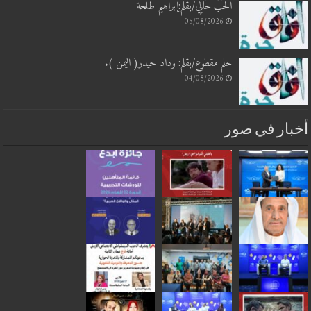
الحُبَّ حَالِي/بقلم:إبراهيم طلحة
05/08/2026
حلم مقطوع/بقلم: وداد حيدر( اليمن ).
04/08/2026
بار في صور