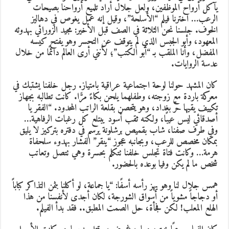
آكل أرواح الموظفين، ولعل جلال أراد تلميع أرواحنا بصيحات
لرعب… اخترنا فيلم “الأسلحة”، وقيل إنه عمل يغوص في دهاليز
لخوف. جلسنا نحن الثلاثة في الصف قبل الأخير: مجيد الزورائي بهدوئه
لمعهود، وأبو الجبس الذي لم يتوقف عن التحسر وهو يفتح كيسه
لمفضل، وأنا الملقب بـ “أبو الكتب”؛ لأنني أرى العالم دائمًا من خلال
دسة الروايات.
ان المشهد حولنا لوحة اجتماعية عراقية بامتياز. رجل خلفنا يشتبك في
عركة باردة مع زوجته، وطفلهما يلحن بكاءً مرًّا. كانت تطالبه بجهاز
كييف يقيها حرّ بغداد، وهو يتحصن بقلعة الراتب المحدود. “الفقر يا
صدقائي ليس عيبًا، ولكنه ثقب أسود يبتلع كل رغبات الرفاهية…
في طرف صفنا، شاب بقميص برشلونة يرسم في دفتره بتركيز لا يليق
مكان مخصص للرعب، وبجانبه عجوز “ينقر” الفشار بهدوء سلحفاة
رمة… وكانت فتاة تجلس خلفنا تتكلم بحسرة وهي تتصل وتعاتب
خص ما لم يكن وفيا بوعده بالحضور.
مس جلال لنا وهو يهز رأسه أسفًا: “يا جماعة، لو أكلنا بثمن التذاكر كباباً
و دجاجاً مشوياً من أسواق الشورجة، لكان أجدى لأنفسنا من هذا
لهلع المعلب! لكن فجأة، حل الصمت المطبق.. فقد بدأ الفيلم.