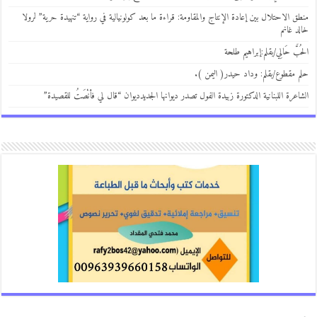
ق الاحتلال بين إعادة الإنتاج والمقاومة: قراءة ما بعد كولونيالية في رواية “تنهيدة حرية” لرولا
د غانم
بَّ حَالِي/بقلم:إبراهيم طلحة
 مقطوع/بقلم: وداد حيدر( اليمن ).
اعرة اللبنانية الدكتورة زبيدة الفول تصدر ديوانها الجديدديوان “قال لي فأنْصَتُ للقصيدة”