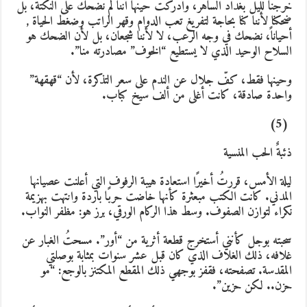
رجنا لليل بغداد الساهر، وأدركت حينها أننا لم نضحك على النكتة، بل
حكنا لأننا كنا بحاجة لتفريغ تعب الدوام وقهر الراتب وضغط الحياة ,
حياناً، نضحك في وجه الرعب، لا لأننا شجعان، بل لأن الضحك هو
لسلاح الوحيد الذي لا يستطيع “الخوف” مصادرته منا”.
حينها فقط، كفّ جلال عن الندم على سعر التذكرة، لأن “قهقهة”
احدة صادقة، كانت أغلى من ألف سيخ كباب.
(5)
ئبةٌ الحب المنسية
يلة الأمس، قررتُ أخيرًا استعادة هيبة الرفوف التي أعلنت عصيانها
لمدني. كانت الكتب مبعثرة كأنها خاضت حربًا باردة وانتهت بهزيمة
كراء لتوازن الصفوف. وسط هذا الركام الورقي، برز هو: مظفر النواب.
حبته بوجل كأنني أستخرج قطعة أثرية من “أور”. مسحتُ الغبار عن
لافه، ذلك الغلاف الذي كان قبل عشر سنوات بمثابة بوصلتي
لمقدسة. تصفحته، فقفز بوجهي ذلك المقطع المكتنز بالوجع: “مو
زن.. لكن حزين”.