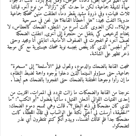
ان الفيلم مرعبًا بحق؛ دماء، غموض، وقتل بدم بارد. كانت الأجواء
هيأة لشهقة جماعية، لكن ما حدث كان “زلزالاً” من نوع آخر. قبالتنا
لاث فتيات، وفي ذروة مشهد يقطر دماً، انطلقت منهن ضحكة جماعية
دوية! التفتّ مجيد: “هل أخطأنا القاعة؟ هل نحن في مسرحية
زلية؟.. لكن العدوى كانت أسرع من المنطق. الضحك كالعطاس، لا
حتاج لترخيص كي ينتقل من حنجرة إلى أخرى, انتقلت الضحكة
صف آخر، ثم انفجرت في الصفوف الأمامية. انتابتني أنا ومجيد وحتى
أبو الجبس” الذي كاد يغص بجبسه نوبة ضحك هيستيرية مع كل موجة
عر تظهر على الشاشة.
جت القاعة بالضحك والدموع، وتحول فيلم “الأسلحة” إلى “مسخرة”
ماعية. حتى مسؤولو السينما الذين دخلوا بوجوه واجمة لضبط النظام،
ا إن رأوا وجوهنا المحتقنة بالضحك حتى انفجروا بالضحك هم أيضا .
رجنا من القاعة والضحكات ما زالت تتردد في الممرات. اقتربت من
حدى الفتيات اللواتي أشعلن الفتيل، سألتها بفضول “أبو الكتب”: “ما
لذي كان مضحكاً في ذبح البطل؟”. قالت وهي تمسح دموع الضحك:
الحقيقة، أرسلت لي أختي نكتة على الواتساب في تلك اللحظة، كانت
ضحكة جداً فلم نتمالك أنفسنا.. ويبدو أنكم كنتم تنتظرون أي عذر
تضحكوا.