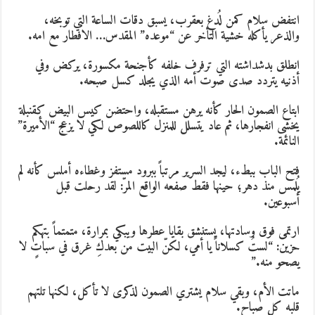
نتفض سلام كمن لُدغ بعقرب، يسبق دقات الساعة التي توبخه،
الذعر يأكله خشية التأخر عن “موعده” المقدس… الافطار مع امه.
نطلق بدشداشته التي ترفرف خلفه كأجنحة مكسورة، يركض وفي
ذنيه يتردد صدى صوت أمه الذي يجلد كسل صبحه.
بتاع الصمون الحار كأنه يرهن مستقبله، واحتضن كيس البيض كقنبلة
خشى انفجارها، ثم عاد يتسلل للمنزل كاللصوص لكي لا يزعج “الأميرة”
لنائمة.
تح الباب ببطء، ليجد السرير مرتباً ببرود مستفز وغطاءه أملس كأنه لم
ُلمس منذ دهر؛ حينها فقط صفعه الواقع المرّ: لقد رحلت قبل
سبوعين.
رتمى فوق وسادتها، يستنشق بقايا عطرها ويبكي بمرارة، متمتماً بتهكم
زين: “لستُ كسلاناً يا أمي، لكنّ البيت من بعدكِ غرق في سباتٍ لا
صحو منه.”
اتت الأم، وبقي سلام يشتري الصمون لذكرى لا تأكل، لكنها تلتهم
لبه كل صباح.