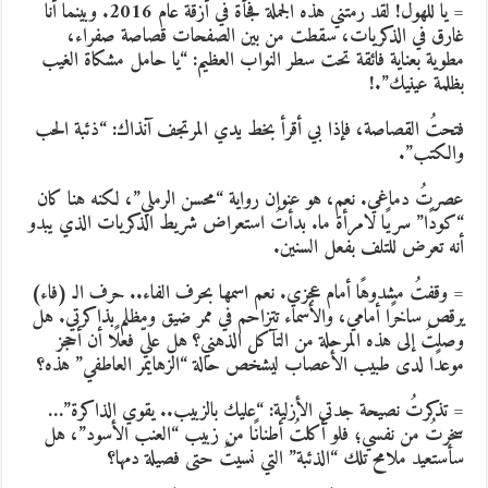
= يا للهول! لقد رمتني هذه الجملة فجأة في أزقة عام 2016. وبينما أنا
ارق في الذكريات، سقطت من بين الصفحات قصاصة صفراء،
طوية بعناية فائقة تحت سطر النواب العظيم: “يا حامل مشكاة الغيب
ظلمة عينيك”.!
تحتُ القصاصة، فإذا بي أقرأ بخط يدي المرتجف آنذاك: “ذئبة الحب
الكتب”.
صرتُ دماغي. نعم، هو عنوان رواية “محسن الرملي”، لكنه هنا كان
كودًا” سريًا لامرأة ما. بدأتُ استعراض شريط الذكريات الذي يبدو
نه تعرض للتلف بفعل السنين.
 وقفتُ مشدوهًا أمام عجزي. نعم اسمها بحرف الفاء.. حرف الـ (فاء)
رقص ساخرًا أمامي، والأسماء تتزاحم في ممر ضيق ومظلم بذاكرتي. هل
صلتُ إلى هذه المرحلة من التآكل الذهني؟ هل عليّ فعلًا أن أحجز
وعدًا لدى طبيب الأعصاب ليشخص حالة “الزهايمر العاطفي” هذه؟
 تذكرتُ نصيحة جدتي الأزلية: “عليك بالزبيب.. يقوي الذاكرة”…
خرتُ من نفسي؛ فلو أكلتُ أطنانًا من زبيب “العنب الأسود”، هل
أستعيد ملامح تلك “الذئبة” التي نسيتُ حتى فصيلة دمها؟