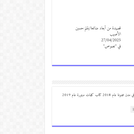
قصيدة من أبعاد ضائعة/بقلم:حسين
الأصهب
27/04/2025
في "نصوص"
من مواليد ديرعلا ( الصوالحة) صدر له : كتاب مذكرات مجنون في مدن مجنونة عام 2018 كتاب كلمات مبتورة عام 2019