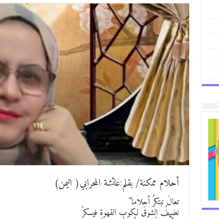
أحلام ممكنة/ بقلم:عائشة المحرابي( اليمن)
تعالَ نبتكرُ أحلاما ً
نضيفُ الشوقَ لكوبِ القهوةِ فيسكرْ