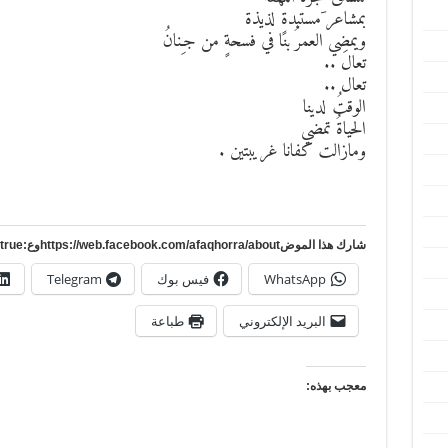
بمشاعر َمستبدةٍ لذيذة
ويمضي العمرُ بنا في فسحةٍ من جـِنانُ
تعالَ ..
تعال ..
الوقتُ لدينا
الحياةُ تمضي
ومازالت كفانا غريبتين .
شارك هذا الموضhttps://web.facebook.com/afaqhorra/aboutوع:https://www.pinterest.com/?autologin=true
WhatsApp
فيس بوك
Telegram
البريد الإلكتروني
طباعة
معجب بهذه: