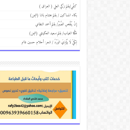
كفّي/بقلم:زكي العلي ( العراق )
بكاء المساكين / بقلم:هشام باشا (اليمن)
إِنْ يَنْقُصِ الصَّبْرُ/ بقلم:أحمد النظامي
فكَّة الغياب/ بقلم:سعيد العكيشي (اليمن)
لِكَيْ لَا يُؤْذِيَ الوَرْدُ / شعر: أحلام حسين غانم