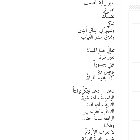
نغيّرُ رتابةَ الصمتْ
نصرخُ
نضحكُ
نبكي
وننهار ُفي عناقٍ أبدي
ونمزقُ ستارَ الغيابْ
تعالَ هذا المساءْ
نغيّرُ طرقاً
نبني جسوراً
نوصِلُ وداً
كادَ يمحوهُ الفراقْ
دعنا .. دعنا نبتكرُ توقيتاً
الواحدةُ ساعةَ شوقْ
الثانيةُ ساعةَ لقاءْ
الثالثةُ ساعةَ حبْ
الرابعةُ ساعةَ حنانْ
وهكذا
لا نعرفُ الأرقامْ
نتسلقُ شجرةَ اللهفة