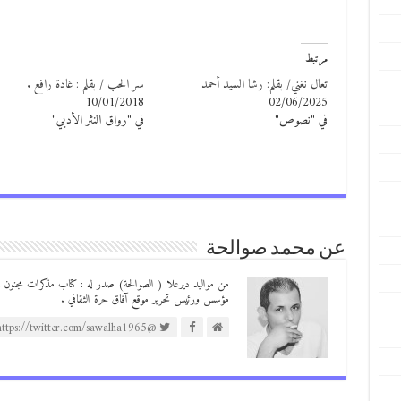
مرتبط
تعال نغني/ بقلم: رشا السيد أحمد
سر الحب / بقلم : غادة رافع .
10/01/2018
02/06/2025
في "نصوص"
في "رواق النثر الأدبي"
عن محمد صوالحة
مؤسس ورئيس تحرير موقع آفاق حرة الثقافي .
@https://twitter.com/sawalha1965