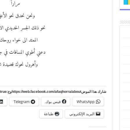
مراراً
ونحن نحدق نحو الأعل
نحو ذلك الجسر الحديدي ال
الممتد الى خواء روحك 
دعني أطوي المسافات في ج
وأهرول نحوك قصيدة شع
شارك هذا الموضhttps://web.facebook.com/afaqhorra/aboutوع:https://www.pinterest.com/?autologin=true
WhatsApp
فيس بوك
Telegram
البريد الإلكتروني
طباعة