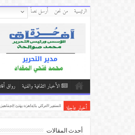
الرئيسية
من نحن
أرسل نصاً
الأخبار الثقافية والفنية
رواق أقل
أخبار عاجلة
الحُبَّ حَالِي/بقلم:إبراهيم طلحة
حلم مقطوع/بقلم: وداد حيدر( اليمن ).
منطق الاحتلال بين إعادة الإنتاج والمقاو
أحدث المقالات