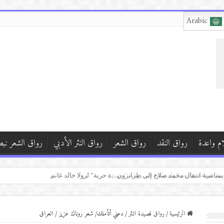
Arabic
ام واعدة
رواق النقد
رواق الشعر
رواق النثر الأدبي
رواق الشعر نب
مة: قراءة ما بعد كولونيالية في رواية “تنهيدة حرية” لرولا خالد غانم
الرئيسية
/
رواق قصيدة النثر
/
دعني أتأملك/ شعر روناك عزيز / العراق