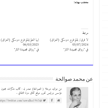
معجب بهذه:
مرتبط
لا فرق/ بقلم:فرح دوسكي (العراق)
ايها العلم/بقلم:فرخ دوسكي (العراق)
06/03/2025
05/07/2024
في "رواق قصيدة النثر"
في "رواق قصيدة النثر"
عن محمد صوالحة
مؤسس ورئيس تحرير موقع آفاق حرة الثقافي .
@https://twitter.com/sawalha1965