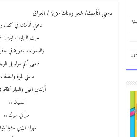
دعني أتأملك/ شعر روناك عزيز / العراق
الية
دعني أتأملك في كف ر
حيث النهايات آيلة للس
والسموات مطوية في حقيبة
“قال
دعني ألملم مواويل الوج
دعني لمرة واحدة ..
أرتدي الليل والنهار كخاتم 
النسيان ..
مرآتي نهرك ..
نهرك الذي مشينا فوق