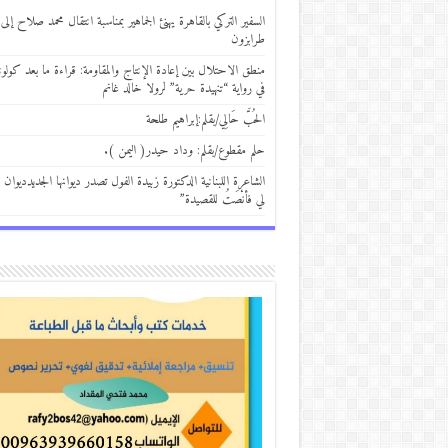
السفير التركي بالقاهرة يهنئ الجماهير بمناسبة انتقال محمد صلاح إلى
طرابزون
منطق الاحتلال بين إعادة الإنتاج والمقاومة: قراءة ما بعد كولوني
في رواية “تنهيدة حرية” لرولا خالد غانم
الحُبَّ حَالِي/بقلم:إبراهيم طلحة
حلم مقطوع/بقلم: وداد حيدر( اليمن ).
الشاعرة اللبنانية الدكتورة زبيدة الفول تصدر ديوانها الجديدديوان 
لي فأنْصَتُ للقصيدة”