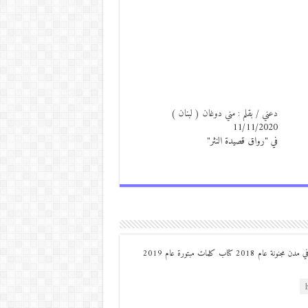
دعني / بقلم : مني دوغان ( لبنان )
11/11/2020
في "رواق قصيدة النثر"
من مواليد ديرعلا ( الصوالحة) صدر له : كتاب مذكرات مجنون في مدن مجنونة عام 2018 كتاب كلمات مبتورة عام 2019