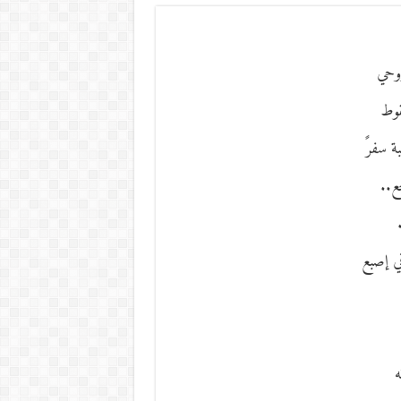
وحي
قوط
 سفرً
ع..
في إصبع
ه