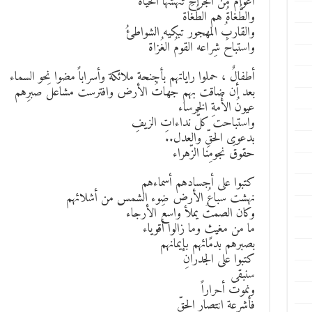
أعوامٌ من الجراحِ تنهشُها الحياة
والطُّغاةُ هم الطُّغاة
والقاربُ المهجور تبكيه الشواطئُ
واستباحَ شِراعه القومُ الغُزاة
أطفالٌ ، حملوا راياتهم بأجنحة ملائكة وأسراباً مضوا نحو السماء
بعد أن ضاقت بهم جهاتُ الأرض وافترست مشاعلَ صبرِهم
عيونُ الأُمةِ الخرساء
واستباحت كلُّ نداءاتِ الزيفِ
بدعوى الحقِّ والعدل..
حقوقَ نجومِنا الزّهراء
كتبوا على أجسادهم أسماءهم
نهشت سباعُ الأرض ضوء الشمس من أشلائهم
وكان الصمتُ يملأ واسعَ الأرجاء
ما من مغيثٍ وما زالوا أقوياء
بصبرهم بدمائهم بإيمانهم
كتبوا على الجدرانِ
سنبقى
ونموت أحراراً
فأشرعة انتصارِ الحقِّ