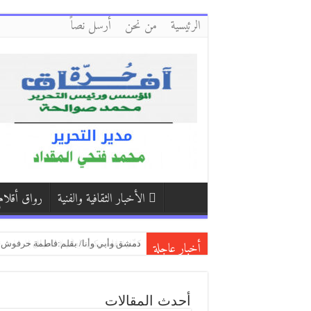
الرئيسية
من نحن
أرسل نصاً
الأخبار الثقافية والفنية
رواق أقلام
أخبار عاجلة
كفّي/بقلم:زكي العلي ( العراق )
بكاء المساكين / بقلم:هشام باشا (اليمن
دمشق وأبي وأنا/ بقلم:فاطمة حرفوش (
أحدث المقالات