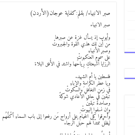
صبر الانبياء/ بقلم:كفاية عوجان(الأردن)
صبر الانبياء
وأيوب إذ يسأل غزة عن صبرها
من أين لك هذي القوة والجبروتْ
وصبر الأنبياءِ
على سُمومِ العنكبوتْ
الرزايا أشبعتكِ رِياحُها واشتد في الأُفق البلاءْ
فلسطين يا أم الشهيد.
ويا عطر الكرامةِ والإباءِ
في زمنِ التغافلِ والسّكوتْ
تبقينَ في حلقِ الأعادي شوكةً
وصامدةً تَبقينَ
وإن نسفوا البيوتْ
وأحرقوا كلَّ الخيامَ على أرواحِ مَن رفعوا إلى باب السماءِ أكُفَّهُم
ليظلَّ ممتدّاً لهم حبلُ الرجاء