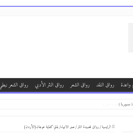
 واعدة
رواق النقد
رواق الشعر
رواق النثر الأدبي
رواق الشعر نبطي
)
 سوريا )
الرئيسية
/
رواق قصيدة النثر
/
صبر الانبياء/ بقلم:كفاية عوجان(الأردن)