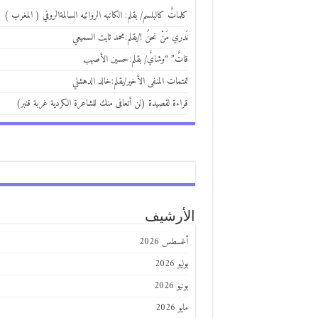
كلماتٌ كالبلسم/ بقلم: الكاتبه الروائيه السالمةالروفي ( المغرب )
نَدري مَنْ نحنُ !/بقلم:محمد ثابت السميعي
قاتٌ” “وشايٌ/ بقلم:حسين الأصهب
تمتمات المنفى الأخير/بقلم:خالد الدهشلي
قراءة لقصيدة (لن أتعافى منك للشاعرة الكردية غربة قنبر)
الأرشيف
أغسطس 2026
يوليو 2026
يونيو 2026
مايو 2026