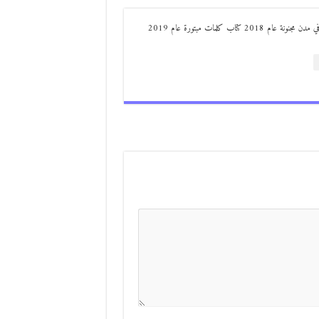
من مواليد ديرعلا ( الصوالحة) صدر له : كتاب مذكرات مجنون في مدن مجنونة عام 2018 كتاب كلمات مبتورة عام 2019