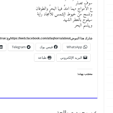
سوف تصار
ع الأمواجِ مهما امتدَّ فيها البحرُ والطوفان
وننسج من خيوط الشمس للأمجاد راية
سيفوح بالعطر الشهيدُ
ويبتسم البحر
شارك هذا الموضhttps://web.facebook.com/afaqhorra/aboutوع:https://www.pinterest.com/?autologin=true
WhatsApp
فيس بوك
Telegram
البريد الإلكتروني
طباعة
معجب بهذه:
عن محمد صوالحة