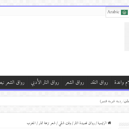
Arabic
ام واعدة
رواق النقد
رواق الشعر
رواق النثر الأدبي
رواق الشعر نب
 سوريا )
الكردية غربة قنبر)
الرئيسية
/
رواق قصيدة النثر
/
وقت شقي / شعر نزهة تمار / المغرب