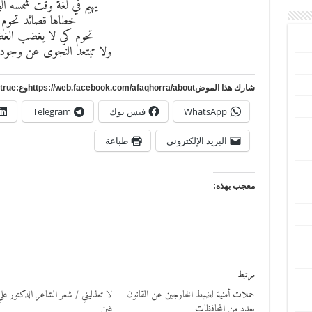
يهيم في لغة وقت شمسه الو
خطاها قصائد تحوم
تحوم كي لا يغضب ال
ولا تبتعد النجوى عن وجود
شارك هذا الموضhttps://web.facebook.com/afaqhorra/aboutوع:https://www.pinterest.com/?autologin=true
WhatsApp
فيس بوك
Telegram
البريد الإلكتروني
طباعة
معجب بهذه:
مرتبط
حملات أمنية لضبط الخارجين عن القانون
لا تعذليني / شعر الشاعر الدكتور علي
بعدد من المحافظات
غبن