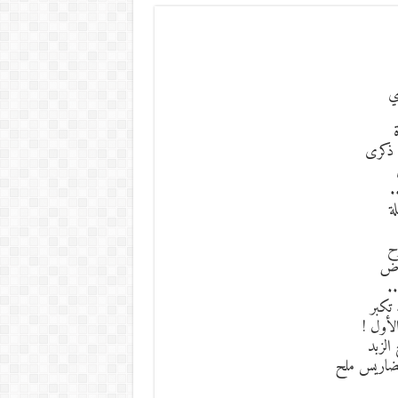
ي
 ذكرى
.
ة
ح
اض
.
تكبر
أول !
الزبد
تضاريس ملح