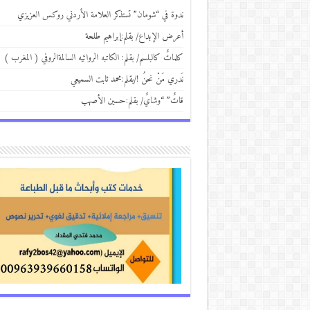
ندوة في “شومان” تستذكر العلامة الأردني روكس العزيزي
أعرض الإبداع/ بقلم:إبراهيم طلحة
كلماتٌ كالبلسم/ بقلم: الكاتبه الروائيه السالمةالروفي ( المغرب )
نَدري مَنْ نحنُ !/بقلم:محمد ثابت السميعي
قاتٌ” “وشايٌ/ بقلم:حسين الأصهب