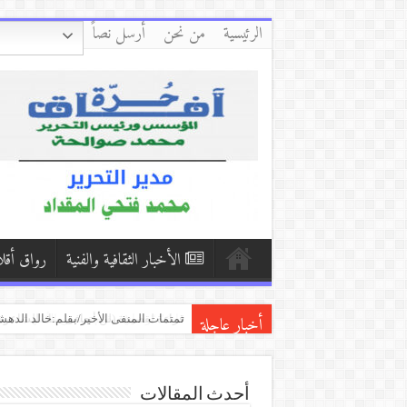
الرئيسية
من نحن
أرسل نصاً
الأخبار الثقافية والفنية
رواق أقل
أخبار عاجلة
كفّي/بقلم:زكي العلي ( العراق )
دمشق وأبي وأنا/ بقلم:فاطمة حرفوش (
قراءة لقصيدة (لن أتعافى منك للشاعرة 
أحدث المقالات