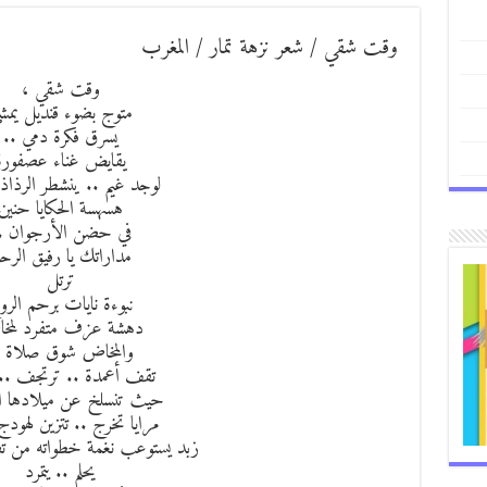
وقت شقي / شعر نزهة تمار / المغرب
وقت شقي ،
متوج بضوء قنديل يمش
يسرق فكرة دمي ..
يقايض غناء عصفورة
لوجد غيم .. ينشطر الرذاذ
هسهسة الحكايا حنين
في حضن الأرجوان .
مداراتك يا رفيق الرحل
ترتل
نبوءة نايات برحم الرو
دهشة عزف متفرد لمخ
والمخاض شوق صلاة .
تقف أعمدة .. ترتجف .. 
حيث تنسلخ عن ميلادها ال
مرايا تخرج .. تتزين لهودج 
زبد يستوعب نغمة خطواته من 
يحلم .. يتمرد