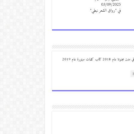
03/09/2025
في "رواق الشعر نبطي"
من مواليد ديرعلا ( الصوالحة) صدر له : كتاب مذكرات مجنون في مدن مجنونة عام 2018 كتاب كلمات مبتورة عام 2019