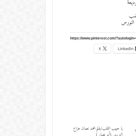
ديعة
غضب
 النورس
X
LinkedIn
يا حبيب القلب/بقلم:محمد نعمان هزاع
البريهي (أبو نصار )