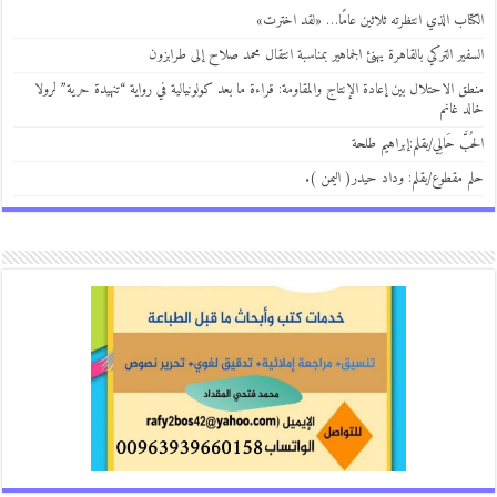
تاب الذي انتظرته ثلاثين عامًا… «لقد اخترت»
فير التركي بالقاهرة يهنئ الجماهير بمناسبة انتقال محمد صلاح إلى طرابزون
ق الاحتلال بين إعادة الإنتاج والمقاومة: قراءة ما بعد كولونيالية في رواية “تنهيدة حرية” لرولا
د غانم
بَّ حَالِي/بقلم:إبراهيم طلحة
 مقطوع/بقلم: وداد حيدر( اليمن ).