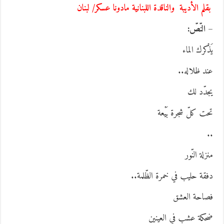
قلم الأديبة والناقدة اللبنانية مادونا عسكر/ لبنان
 النّصّ:
َذْكرك الماء
ند ظلاله..
جدّد لك
حت كلّ شجرة بَيْعة
.
نزلة النّور
فقة حليب في خمرة الظّلمة..
صاحة العشق
حكة عشب في العينين