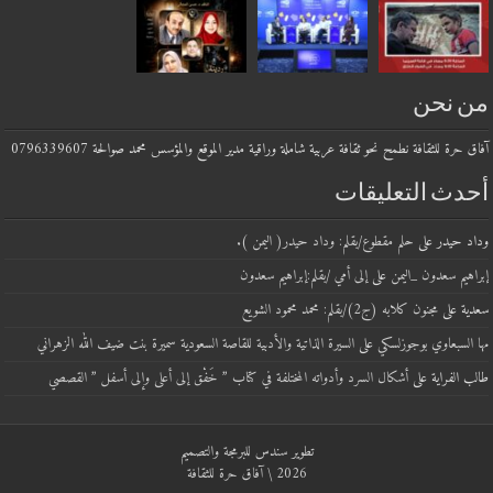
 نحن
حرة للثقافة نطمح نحو ثقافة عربية شاملة وراقية مدير الموقع والمؤسس محمد صوالحة 0796339607
دث التعليقات
 حيدر
على
حلم مقطوع/بقلم: وداد حيدر( اليمن ).
يم سعدون _اليمن
على
إلى أمي /بقلم:إبراهيم سعدون
ة
على
مجنون كلابه (ج2)/بقلم: محمد محمود الشويع
لسبعاوي بوجوزلسكي
على
السيرة الذاتية والأدبية للقاصة السعودية سميرة بنت ضيف الله الزهراني
الفراية
على
أشكال السرد وأدواته المختلفة في كتاب ” خَفْق إلى أعلى وإلى أسفل ” القصصي
تطوير
سندس للبرمجة والتصميم
2026 \ آفاق حرة للثقافة