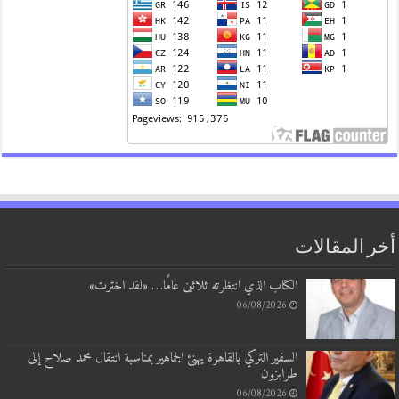
 المقالات
الكتاب الذي انتظرته ثلاثين عامًا… «لقد اخترت»
06/08/2026
السفير التركي بالقاهرة يهنئ الجماهير بمناسبة انتقال محمد صلاح إلى
طرابزون
06/08/2026