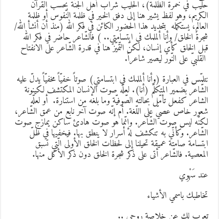
ليب في خمرة الظّلمة)، الحليب شراب أهل الجنّة بحسب القرآن
لكريم، وهو لفظ يشير هنا إلى دفق الخير في ظلمة النّفوس أو ظلمة
لعالم، يستكمله بتحديد هذا الحضور الكائن في فكر الله (منذ أن أنشأ الله/
جرةَ الخلق/ وأنا ألملمك في ابتسامتي.. ) فالشّاعر حاضر في فكر الله
بل الخلق كأيّ إنسان، لكنّ التّميّز هنا في قدرة الشّاعر على الانفتاح
لقلبيّ على النّور ليصير شاعراً.
تلمّس في العبارة (وأنا ألملمك في ابتسامتي) صوتاً خفيّاً مخفيّاً يدلّ عليه
لشّاعر بضمير المتكلّم (أنا). لعلّه صوت الإنسان المكتشف لكينونة
لشاعر كفعل تأمّل بحالته الصّوفيّة وما بلغه من استنارة. أو لعلّه
عور خاص عصيّ على اللّغة. أم إنّه صوت آخر نابع من عمق الشّاعر،
كنّه ليس صوت الشّاعر. وإنّما هو صوت هادئ ساكن يمازج صوت
لشّاعر. وكأنّي به تنكشف له أسرار لا ينطق بها. فيخفيها في ظلّ
بتسامة صامتة عميقة تحيلنا إلى لحظات الخلق الأولى الّتي تسبق
لمعصية. فالشّاعر أتى على ذكر شجرة الخلق دون ذكر الأكل منها.
ند سَهْوِي
خاطبك باسمي الأشياء
عرب لك عن خلاصة روحي ..