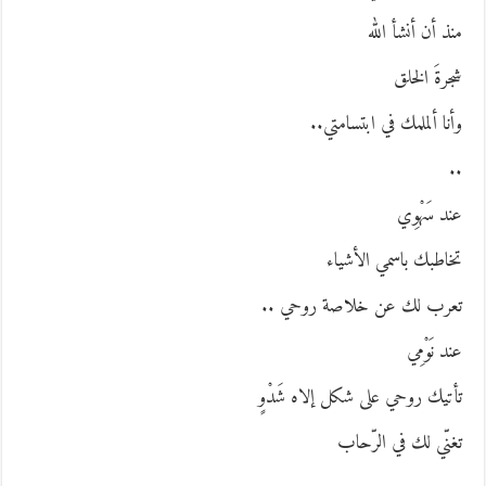
نذ أن أنشأ الله
جرةَ الخلق
أنا ألملمك في ابتسامتي..
.
ند سَهْوِي
خاطبك باسمي الأشياء
عرب لك عن خلاصة روحي ..
ند نَوْمِي
أتيك روحي على شكل إلاه شَدْوٍ
غنّي لك في الرّحاب