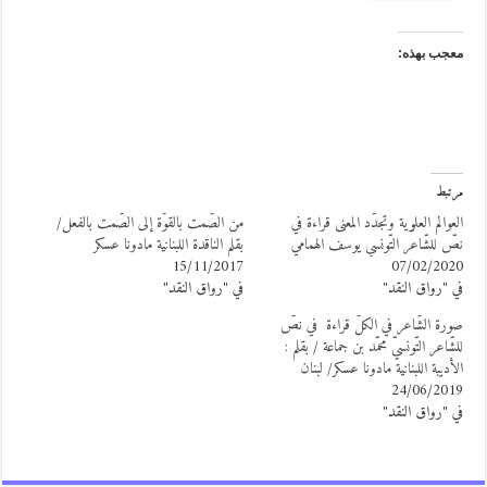
عجب بهذه:
رتبط
لعوالم العلوية وتجدّد المعنى قراءة في
من الصّمت بالقوّة إلى الصّمت بالفعل/
صّ للشّاعر التّونسي يوسف الهمامي
بقلم الناقدة اللبنانية مادونا عسكر
15/11/2017
07/02/202
ي "رواق النقد"
في "رواق النقد"
ورة الشّاعر في الكلّ قراءة في نصّ
لشّاعر التّونسيّ محمّد بن جماعة / بقلم :
لأديبة اللبنانية مادونا عسكر/ لبنان
24/06/201
ي "رواق النقد"