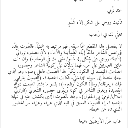
ند نَوْمِي
أتيك روحي على شكل إلاه شَدْوٍ
غنّي لك في الرّحاب
ا ينفصل هذا المقطع عمّا سبقه. فهو مرتبط به ضمنيّاً. فالصّوت يتمدّد
ي نفس الشّاعر مانحاً إيّاه الطّمأنينة والأمان؛ لأنّ مصدره نورانيّ
تأتيك روحي على شكل إله شَدْوٍ/ تغنّي لك في الرّحاب) وإن دلّت
اتين العبارتين على أمر، فهما تدلّان على كونيّة الشّاعر وحضوره
لصّامت المتمدّد في الكون. لكنّ هذا الصّمت فاعل ومدوٍّ، وهو الّذي
عله منصتاً إلى صوته الدّاخليّ، فكانت القصيدة. (الصّمت يغرقني
يك / يغرقك/ وطأة الكون ترتفع..)، بقدر ما يشتدّ الصّمت تتوهّج
لقصيدة ويغرق الشّاعر في كونه ويقوى حضوره الشّعريّ (تثرثرني
لتّلال/ تومئ بي الحقول)، ويتّحد بالصّوت الّذي يكشف عنه في نهاية
لقصيدة. إنّه الصّوت العميق في قلبه الّذي عرفه وعرّفه سرّ الحضور
لّذي تاه عن محيطه.
اب ظنّ الأرضيّين جميعا