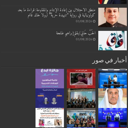
منطق الاحتلال بين إعادة الإنتاج والمقاومة: قراءة ما بعد
كولونيالية في رواية “تنهيدة حرية” لرولا خالد غانم
05/08/2026
الحُبَّ حَالِي/بقلم:إبراهيم طلحة
05/08/2026
بار في صور