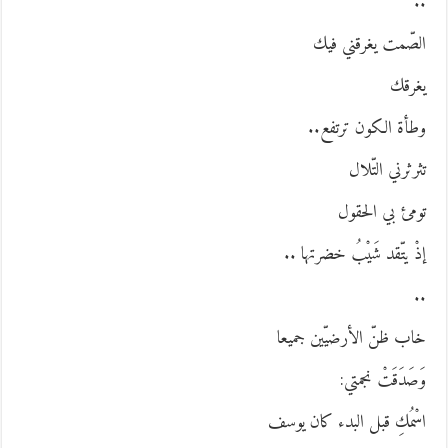
.
لصّمت يغرقني فيك
غرقك
طأة الكون ترتفع..
ثرثرني التّلال
ومئ بي الحقول
ذْ يتّقد شَيْبُ خضرتها ..
.
اب ظنّ الأرضيّين جميعا
َصَدَقَتْ نجمتي:
سْمُكِ قبل البدء كان يوسف