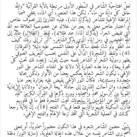
علّ افتتاحيّة الشّاعر في السّطور الأولى مرتبطة بالآية القرآنيّة “والله
لق كلّ دابّة من ماء”. لكنّ هذا العنصر، أي الماء، يخفي ضمناً
لمرافقة الإلهيّة للشّاعر (يذكرك الماء). فينبّه القارئ إلى تصوّف خاص
و اختبار خاصّ معني به يعبّر من خلاله عن خصوصيّة العلاقة مع الله
لّتي تفيض شعراً. (يذكرك الماء/ عند ظلاله). لفظ (الظّلال) عائد إلى
لله المحتجب في رمز الماء الّذي يذكر الشّاعر. “أَلَمْ تَرَ إِلَىٰ رَبِّكَ كَيْفَ
َدَّ الظِّلَّ وَلَوْ شَاءَ لَجَعَلَهُ سَاكِنًا ثُمَّ جَعَلْنَا الشَّمْسَ عَلَيْهِ دَلِيلًا (الفرقان/
45)، ولفظ (الشّجرة) الدّالّ على النّفس بحسب التّعريف الصّوفيّ
ظهر رسوليّة الشّعر أو الشّاعر نفسه حيث يقول: (يجدّد لك تحت كلّ
جرة بيعة). وما هذه العبارة إلّا دلالة على انفتاح الشّاعر على النّور
لإلهيّ، ليكون الشّعر شعاعاً يعكس بعضاً من الأنوار ولكن بحالة
تجدّدة ومستديمة. فكأنّ النّور الإلهيّ يفيض عليه بغزارة يعبّر عنها
لتّجدّد، وإن أحالت القارئ إلى حادثة “بيعة الرّضوان” ودلالتها الإيمانيّة
لقويّة بين الرّسول محمدّ وأصحابه، وورد ذكرها في القرآن الكريم: “لَّقَدْ
َضِيَ اللَّهُ عَنِ الْمُؤْمِنِينَ إِذْ يُبَايِعُونَكَ تَحْتَ الشَّجَرَةِ فَعَلِمَ مَا فِي قُلُوبِهِمْ
فَأَنزَلَ السَّكِينَةَ عَلَيْهِمْ وَأَثَابَهُمْ فَتْحًا قَرِيبًا”/ الفتح (18). إنّ للآية رجعا
ذلك في العمليّة الشّعريّة الّتي تتّخذ نزعة الإلهام والفتح الإلهيّ.
تبيّن حضور الشّاعر بشعره في هذا الكون حضوراً سماويّاً، أو بمعنى
صحّ يرى الشّاعر نفسه من خلال هذه الحالة العلويّة. (منزلة النّور/ دفقة