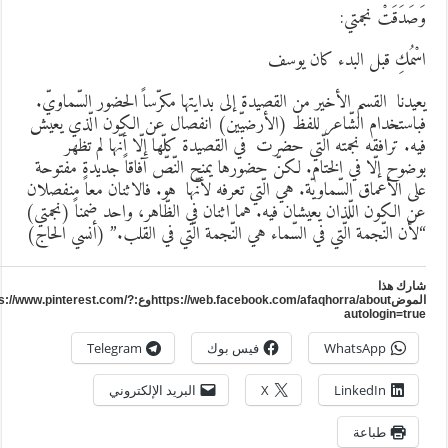
َصَدَقَتْ نجمتي:
سْمُكِ قبل البدء كان يوسف
عيدنا القسم الأخير من القصيدة إلى بدايتها مكرّساً الحضور السّماويّ.
باستخدام الشّاعر للفظ (الأرضيّين) انفصال عن الكون الّذي يعيش
يه. ترافقه نجمته الّتي حضرت في القصيدة كلّها إلّا أنّها لم تظهر
وضوح إلّا في الختام. لكنّ حضورها يمنح النّصّ آفاقاً جديدة مفتوحة
لى الأعماق السّماويّة. هي الّتي تعرفه لأنّها هو. فالاثنان معاً منفصلان
ن الكون اللّذان يعيشان فيه. هما اثنان في الظّاهر، واحد ضمناً (نجمتي)
لأن النّجمة الّتي في السّماء هي النّجمة الّتي في القلب.” (أنسي الحاج)
ارك هذا
الموضhttps://web.facebook.com/afaqhorra/aboutوع:https://www.pinterest.com/?
autologin=tru
WhatsApp
فيس بوك
Telegram
LinkedIn
X
البريد الإلكتروني
طباعة