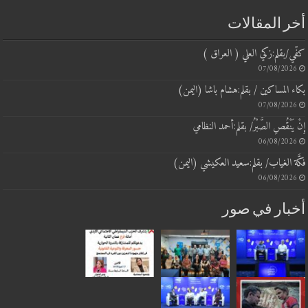
 المقالات
/بقلم:زكي العلي ( العراق )
07/08/20
المساكين / بقلم:هشام باشا (اليمن)
07/08/20
يَنْقُصِ الصَّبْرُ/ بقلم:أحمد النظامي
06/08/20
ة الغياب/ بقلم:سعيد العكيشي (اليمن)
06/08/20
بار في صور