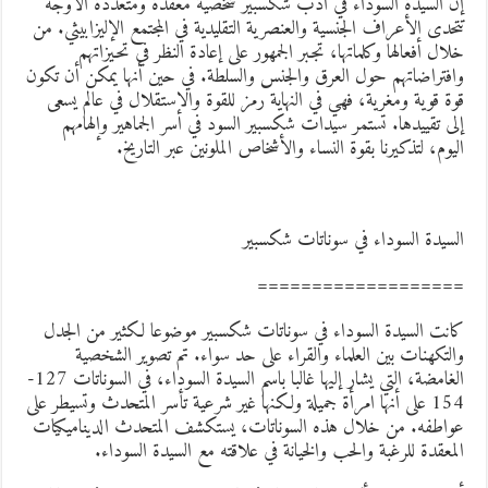
ن السيدة السوداء في أدب شكسبير شخصية معقدة ومتعددة الأوجه
تحدى الأعراف الجنسية والعنصرية التقليدية في المجتمع الإليزابيثي. من
لال أفعالها وكلماتها، تجبر الجمهور على إعادة النظر في تحيزاتهم
افتراضاتهم حول العرق والجنس والسلطة. في حين أنها يمكن أن تكون
وة قوية ومغرية، فهي في النهاية رمز للقوة والاستقلال في عالم يسعى
لى تقييدها. تستمر سيدات شكسبير السود في أسر الجماهير وإلهامهم
ليوم، لتذكيرنا بقوة النساء والأشخاص الملونين عبر التاريخ.
لسيدة السوداء في سوناتات شكسبير
==================
انت السيدة السوداء في سوناتات شكسبير موضوعا لكثير من الجدل
التكهنات بين العلماء والقراء على حد سواء. تم تصوير الشخصية
الغامضة، التي يشار إليها غالبا باسم السيدة السوداء، في السوناتات 127-
154 على أنها امرأة جميلة ولكنها غير شرعية تأسر المتحدث وتسيطر على
واطفه. من خلال هذه السوناتات، يستكشف المتحدث الديناميكيات
لمعقدة للرغبة والحب والخيانة في علاقته مع السيدة السوداء.