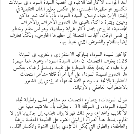
حد الجوانب الأكثر لفتا للانتباه في شخصية السيدة السوداء في سوناتات
كسبير هو مظهرها الجسدي. على عكس معايير الجمال التقليدية في
نجلترا الإليزابيثية، توصف السيدة السوداء بأنها ذات شعر داكن
عينين وبشرة داكنة. يتحدى هذا التصوير الأعراف والأعراف
لمجتمعية، مما يوحي بجمال أكثر غرابة وجاذبية، وهو أمر مقنع وخطير
ي نفس الوقت. تنجذب المتحدثة إلى مظهرها الخارجي، ولكنها تعترف
يضا بالظلام والغموض الذي يحيط بها.
ما تتميز السيدة السوداء بسلوكها الاستفزازي والمغري. في السوناتة
128، يعترف المتحدث أن جمال السيدة السوداء وسحرها لهما سيطرة
وية عليه، مما يجعله يفقد السيطرة على نفسه ويستسلم لرغباته. يعكس
ذا التصوير للسيدة السوداء على أنها امرأة قاتلة مشاعر المتحدث
لمتضاربة بالانجذاب وعدم الثقة تجاهها، مما يؤدي إلى الشعور
الاضطراب العاطفي والارتباك.
وال السوناتات، يتصارع المتحدث مع مشاعر الحب والخيانة تجاه
السيدة السوداء. في السوناتة 138، يعترف بأن علاقتهما مبنية على
لأكاذيب والخداع، ومع ذلك فهو لا يزال ينجذب إلى جاذبيتها التي لا
قاوم. يسلط هذا الصراع الداخلي الضوء على الطبيعة المعقدة للرغبة
العاطفة، والطرق التي يمكن أن تؤدي بها إلى النشوة وانكسار القلب.