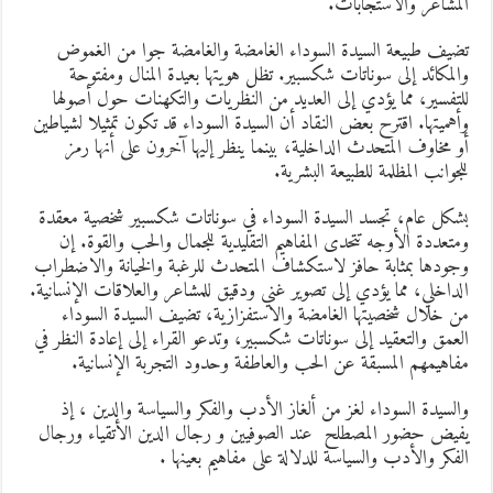
لمشاعر والاستجابات.
ضيف طبيعة السيدة السوداء الغامضة والغامضة جوا من الغموض
المكائد إلى سوناتات شكسبير. تظل هويتها بعيدة المنال ومفتوحة
لتفسير، مما يؤدي إلى العديد من النظريات والتكهنات حول أصولها
أهميتها. اقترح بعض النقاد أن السيدة السوداء قد تكون تمثيلا لشياطين
و مخاوف المتحدث الداخلية، بينما ينظر إليها آخرون على أنها رمز
لجوانب المظلمة للطبيعة البشرية.
شكل عام، تجسد السيدة السوداء في سوناتات شكسبير شخصية معقدة
متعددة الأوجه تتحدى المفاهيم التقليدية للجمال والحب والقوة. إن
جودها بمثابة حافز لاستكشاف المتحدث للرغبة والخيانة والاضطراب
لداخلي، مما يؤدي إلى تصوير غني ودقيق للمشاعر والعلاقات الإنسانية.
ن خلال شخصيتها الغامضة والاستفزازية، تضيف السيدة السوداء
لعمق والتعقيد إلى سوناتات شكسبير، وتدعو القراء إلى إعادة النظر في
فاهيمهم المسبقة عن الحب والعاطفة وحدود التجربة الإنسانية.
السيدة السوداء لغز من ألغاز الأدب والفكر والسياسة والدين ، إذ
فيض حضور المصطلح عند الصوفيين و رجال الدين الأتقياء ورجال
لفكر والأدب والسياسة للدلالة على مفاهيم بعينها .