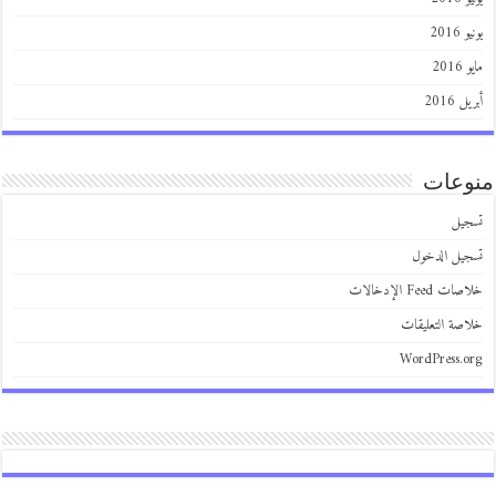
2016
201
 2016
عات
يل
يل الدخول
 Feed الإدخالات
صة التعليقات
WordPress.