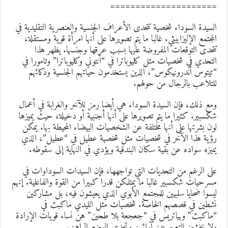
====================
لسيدة السوداء شخصية تتحدى الأعراف الجنسية والعنصرية التقليدية في
لمجتمع الإليزابيثي. غالبا ما يتم تصويرها على أنها امرأة قوية ومستقلة،
تحدى التوقعات المفروضة عليها بسبب عرقها وجنسها. يظهر هذا
لتحدي في شخصيات مثل كليوباترا في “أنتوني وكليوباترا” وتامورا في
تيتوس أندرونيكوس”، الذين يستخدمون حياتهم الجنسية وذكائهم
لتلاعب بالرجال من حولهم.
مع ذلك، فإن السيدة السوداء هي أيضا رمز للآخر والغرابة في أعمال
كسبير. كثيرا ما يتم تصويرها على أنها أجنبية أو دخيلة، حيث يميزها
ون بشرتها على أنها مختلفة عن الشخصيات البيضاء المحيطة بها. يمكن
ؤية هذا الآخر في شخصيات مثل شخصية عطيل في “عطيل”، الذي
ميزه سواده عن بقية سكان البندقية ويؤدي في النهاية إلى سقوطه.
لى الرغم من التحديات التي تواجهها، فإن السيدات السوداوات في
سرحيات شكسبير غالبا ما يمتلكن قدرا كبيرا من القوة والفاعلية. إنهم
يسوا ضحايا سلبيين للمجتمع الأبوي الذي يعيشون فيه، بل مشاركين
شطين في قصصهم الخاصة. شخصيات مثل الليدي ماكبث في
ماكبث” وبياتريس في “جعجعة بلا طحين” هن نساء قويات الإرادة
لا يخشين التعبير عن آرائهن وتحدي الوضع الراهن.