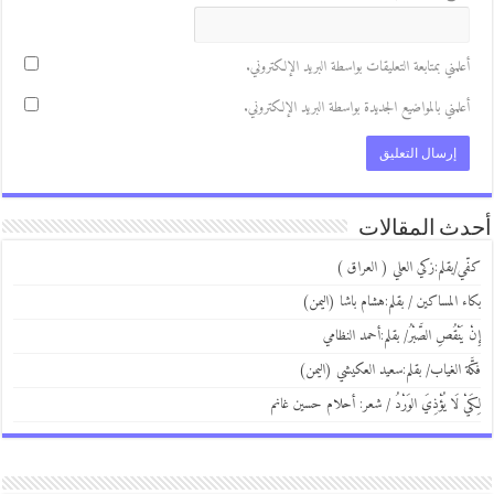
علمني بمتابعة التعليقات بواسطة البريد الإلكتروني.
علمني بالمواضيع الجديدة بواسطة البريد الإلكتروني.
ث المقالات
ي/بقلم:زكي العلي ( العراق )
ء المساكين / بقلم:هشام باشا (اليمن)
 يَنْقُصِ الصَّبْرُ/ بقلم:أحمد النظامي
َة الغياب/ بقلم:سعيد العكيشي (اليمن)
يْ لَا يُؤْذِيَ الوَرْدُ / شعر: أحلام حسين غانم