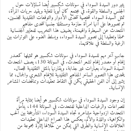
ثير دور السيدة السوداء في سوناتات شكسبير أيضا تساؤلات حول
لجنس والسلطة والقوة. في مجتمع كان أبويا للغاية ويقيد حريات المرأة،
مثل السيدة السوداء شخصية تتحدى الأدوار والتوقعات التقليدية للجنسين.
م تصويرها على أنها امرأة حازمة ومستقلة جنسيا تتحدى مفاهيم
لمتحدث عن السيطرة والهيمنة. يضيف هذا التخريب للمعايير الجنسانية
مقا وتعقيدا إلى تصوير السيدة السوداء، ويسلط الضوء على التوترات بين
لرغبة والسلطة في علاقتهما.
انب آخر مهم للسيدة السوداء في سوناتات شكسبير هو تمثيلها كمصدر
إلهام أو مصدر إلهام لشعر المتحدث. في السوناتة 130، يصف المتحدث
لسيدة السوداء بعبارات غير جذابة، ويقارنها بالمثل التقليدية للجمال.
تحدى هذا التصوير الساخر المفاهيم التقليدية للإلهام الشعري والجمال، مما
شير إلى أن الفن الحقيقي يكمن في التقاط تعقيدات وتناقضات المشاعر
لإنسانية.
ن وجود السيدة السوداء في سوناتات شكسبير هو أيضا بمثابة مرآة
للصراعات والرغبات الداخلية للمتحدث. في السوناتة 144، يتأمل
لمتحدث ازدواجية مشاعره تجاه السيدة السوداء، المتأرجحة بين الحب
الكراهية، واللذة والألم. يعكس هذا الصراع الداخلي تعقيدات
لعلاقات الإنسانية والطرق التي يمكن من خلالها إثارة مجموعة من