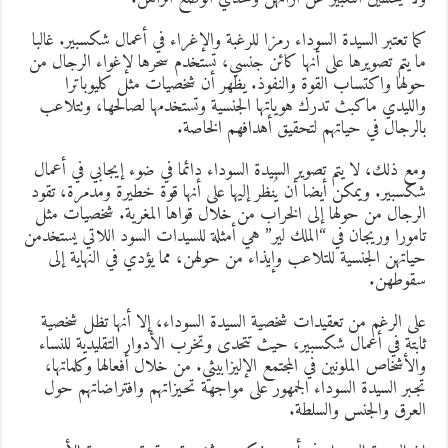
ما تعتبر السيدة السوداء رمزا للرغبة والإغراء في أعمال شكسبير. غالبا
ا يتم تصويرها على أنها كائن جنسي، تستخدم سحرها لإغواء الرجال من
ولها واكتساب القوة والنفوذ. يظهر أن شخصيات مثل كليوباترا
الليدي ماكبث تدرك هوياتها الجنسية وتستخدمها لصالحها، وتتلاعب
الرجال في حياتهم لتحقيق أهدافهم الخاصة.
مع ذلك، لا يتم تصوير السيدة السوداء دائما في ضوء إيجابي في أعمال
كسبير. ويمكن أيضا أن يُنظر إليها على أنها قوة خطيرة ومدمرة، تقود
لرجال من حولها إلى الخراب من خلال قواها المغرية. شخصيات مثل
امورا وريجان في “الملك لير” هي أمثلة للسيدات السود اللاتي يستخدمن
ياتهن الجنسية للتلاعب وإيذاء من حولهن، مما يؤدي في النهاية إلى
قوطهن.
لى الرغم من تعقيدات شخصية السيدة السوداء، إلا أنها تظل شخصية
ابتة في أعمال شكسبير، حيث تتحدى وتخرب الأدوار التقليدية للنساء
الأشخاص الملونين في المجتمع الإليزابيثي. من خلال أفعالها وكلماتها،
جبر السيدة السوداء الجمهور على مواجهة تحيزاتهم وافتراضاتهم حول
لعرق والجنس والسلطة.