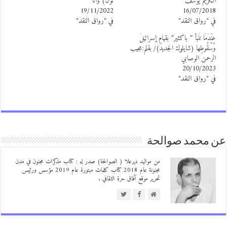
لكريم يوسف
نون) وأنا
19/11/2022
16/07/201
ي "رواق النقد"
في "رواق النقد"
ِنْدَمَا تَنبأَ ” باكثيرُ” بقيامِ إسرائيلَ
َسُقُوطِها (شايلوك الجديد)/ بقلم:مجيب
لرحمن الوصابي
20/10/202
ي "رواق النقد"
 محمد صوالحة
من مواليد ديرعلا ( الصوالحة) صدر له : كتاب مذكرات مجنون في مدن
مجنونة عام 2018 كتاب كلمات مبتورة عام 2019 مؤسس ورئيس
تحرير موقع آفاق حرة الثقافي .