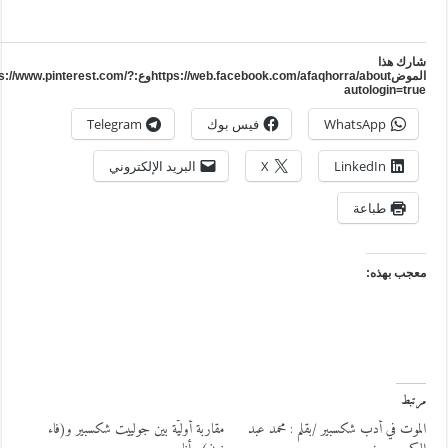
ارك هذا
الموضhttps://web.facebook.com/afaqhorra/aboutوع:https://www.pinterest.com/?
autologin=tru
WhatsApp
فيس بوك
Telegram
LinkedIn
X
البريد الإلكتروني
طباعة
عجب بهذه:
رتبط
لموت في أدب شكسبير /بقلم : محمد عبد
مقاربة أوليّة بين جولييت شكسبير و(فاء