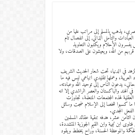
لبصري، يذهب بالمسلم إلى مراتب عليا من
العبادات والتأمل الذاتي, إلى انفصال تام
 يفسرون الأحلام ويكتبون التعاويذ
قربهم من الله، ويعيشون على الصدقات، ولا
زهد في الدنيا، تحت شعار الحديث الشريف
 العربية، وعملها تقليدي اتباعي ليس فيه ما
ني، يدعون النّاس إلى توحيد اللّه وعبادته.
 الهند والباكستان والعصر الراشدي إلا انه
لعقلية لهذه المجتمعات المتعلمة، تجاوزت
ذا ما كسبوا شخصا إلى الإسلام ضجت وسائل
الفعل المجدي.
الثامن عشر، هدفه تنقية عقائد المسلمين
تاوى ابن تيمية وابن القيم الجوزية المتشددة،
حكمة والموعظة الحسنة، وراح يخطط ويقود