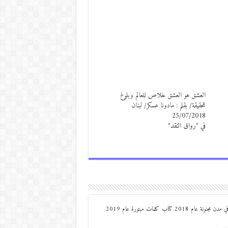
العشقُ هو العشقُ خلاصٌ للعالم وبلوغٌ
للحقيقة/ بقلم : مادونا عسكر/ لبنان
25/07/2018
في "رواق النقد"
من مواليد ديرعلا ( الصوالحة) صدر له : كتاب مذكرات مجنون في مدن مجنونة عام 2018 كتاب كلمات مبتورة عام 2019