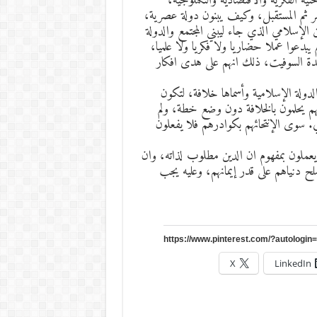
تية الفكرية والافثصادية والتكنلوجية،
اصر ثم المستقبل، وكيف يبنون دولة عصرية،
الإسلامي الذي جاء ليبني المجتمع والدولة
دعوا عملا حضاريا ولا فكريا ولا علميا،
ة السوفيت، ذلك انهم على هدى افكار
دولة الإسلامية وأسماها خلافة، لتكون
إنهم يحلمون بالخلافة دون وضع خطة، ولم
ري. سوى الإنتحائهم بكوادرهم فلا يفعلون
يعملون بمفهوم ان الدين مطلوب لذاته، وان
ح دنياهم على قدر إيمانهم، وعليه يجب
X
LinkedIn