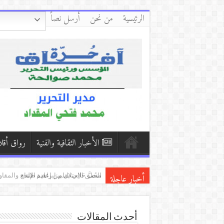
الرئيسية
من نحن
أرسل نصاً
الأخبار الثقافية والفنية
رواق أقل
أخبار عاجلة
الحُبَّ حَالِي/بقلم:إبراهيم طلحة
حلم مقطوع/بقلم: وداد حيدر( اليمن ).
الشاعرة اللبنانية الدكتورة زبيدة الفول
أحدث المقالات