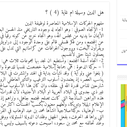
هل الدين وسيلة ام غاية (4 ) ؟
الية
مفهوم الحركات الإسلامية المعاصرة لوظيفة الدين
1- الإتجاه الصوفي : وهو اتجاه له وجوده التاريخي منذ الحسن ا
الأيمان ما يدنيه من مجلس الله، وهو اتجاه خرج عن كونه رقيا في 
عن المجتمع، ومن فكر فلسفي قائم على وحدة الوجود، إلى دراويش
ويقرأون البخت، ويروجون الخرافات عن كراماتهم التي تدل على 
“قال
يعملون شبئا حتى لأنفسهم,
2- اتجاه أسلمة المجتمع: ونستطبع ان نجد بها مجموعات ثلاث هي:
أ – حركة الدعوة : هي جماعة إسلامية خصصت نفسها للدعوة وال
( بلغوا عني ولو آية ) وقد نشأت بداية في الهند وانتشرت في البلاد
يناسب العصر، إذ يعتمدون أسلوب الترغيب والتأثير العاطفي الروحا
شارحين للناس قدرة اللّه في خلقه، وإن كان هذا الأسلوب صالح في
غير ذي جدوى في البلاد العربية او البلاد الأجنبية، لأن قدرات ا
هذه البراهين الساذجة التي كانت تصلح لمجتمع جاهلي، ونراهم إ
الإعلام تهليلا وتبريكا، ولعلهم معنيون بكسب الخسنات اكثر من 
ب– الوهابية، حركةاصلاجية انشأها محمد بن عبد الوهاب في القرن 
التي يراها قد انحرفت، بفعل الجهل وفقدان الدولة المسئولة، ووفق ف
وعند تحالفه مع محمد بن سعود، اصبحت دعوته بالسيف وليس بال