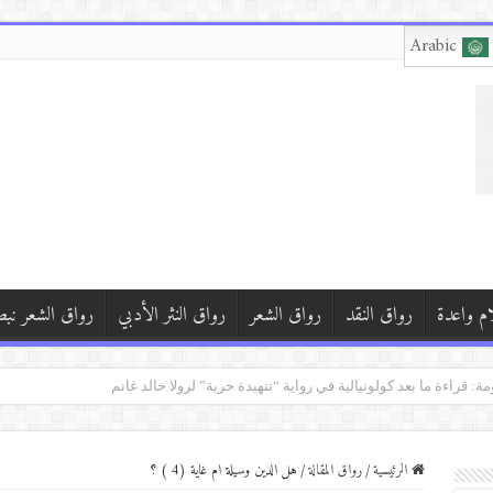
Arabic
ام واعدة
رواق النقد
رواق الشعر
رواق النثر الأدبي
رواق الشعر نب
 تصدر ديوانها الجديدديوان “قال لي فأنْصَتُ للقصيدة”
الرئيسية
/
رواق المقالة
/
هل الدين وسيلة ام غاية (4 ) ؟