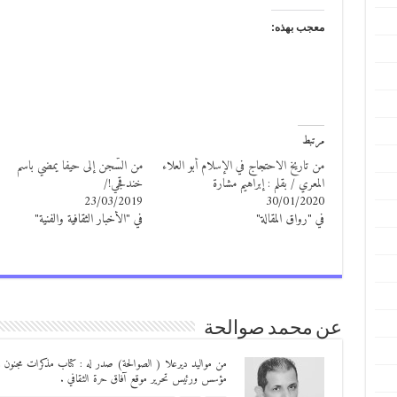
معجب بهذه:
مرتبط
من تاريخ الاحتجاج في الإسلام أبو العلاء
من السّجن إلى حيفا يمضي باسم
المعري / بقلم : إبراهيم مشارة
خندقجي!/
23/03/2019
30/01/2020
في "رواق المقالة"
في "الأخبار الثقافية والفنية"
عن محمد صوالحة
مؤسس ورئيس تحرير موقع آفاق حرة الثقافي .