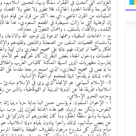
الغزوات التي امعنت في الفقراء سفكا ونهبا، لتحسين اسلامهم، ول
الأضرحة واقامة الحدود الجائرة، فلا تطوير ولا تعليم ولا اقتصاد ولا
الستينات من القرن الماضي، أي بعد اكثر من قرن من قيام دولة 
إن الوهابية التي ما زالت مسيطرة في المجتمع السعودي، غدا لها ت
التشدد. والأقتداء بالسلف ، واهمال التطور بل معاداته.
ج – الجماعات السلفية، وعملها الدعوة إلى توحيد الله والاذعان والا
واستنساخ شخصيات السلف من الصحابة والتابعين وتقليدهم والإلتزام
افكار واضحة او مميزة، فهم عالة على صحيح البخاري وابن تيمية و
الحسنات ودخول الجنة، بغض النظر إن كان تحركهم نحو الأمام او
يمارسون مظهريات الدين السهلة الممكنة كاللباس الغريب وإطلا
ما له نص في صحيح البخاري، الذي اصبح مرجعا مقدما على القرآن
ذاته، لذلك لم يقدموا شيئا للمجتمع او الحياة الإنسانية.
3- الإسلام السياسي: هو الإتجاه الذي يرى في الإسلام مبادئ سيا
اسلامية، تفريقا لها عن الدولة الدينية او الثيوقاطية، واشهر من 
وحزب التحرير الإسلامي.
أ – الإخوان المسلمون: لم يؤسس حسن البنا بداية حزبا دينيا إنما ج
النفوس، ولكن مع ازدياد حجم هذه الجماعة تحولت إلى حزب سي
بالسياسة وتسلم سلطة الحكم، وما كان بمقدورهم أن يشاركوا في ال
عن بعض مبادئهم، لذلك راحوا ينادون بقيام دولة اسلامية، هم يق
مباح ولكن كل مشروع مرهون بالظروف المحيطة, والخطة المرسومة ل