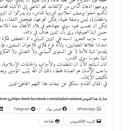
خطة فإن المشروع ظل حلما عائما، وكان عليهم ان ينشئوا البنية التح
ويوجهوا اذهان الناس من الإلتفات نحو الماضي إلى الأنتباه للح
لكنهم امعنوا بوصف احلامهم الوردية للناس، ولم يدركوا ان الدين 
والحضارة، ليس وصفة طبية، يمكن تجرعها، فيحصل الشفاء، ولم يب
يمكن ان يحسب لهم، سوى جهادهم في بلاد الأفغان ضد الملاحد
حسن البنا الصوفية، يرى بأن الدين هدف في ذاته،
ب – حزب التحرير: اسسه تقي الدين النبهاني، اذ اختطف فكرة ال
امتدادا لخلافة العثمانيين، ولأنه فرع فكري للإخوان المسلمين، ف
يقدموا شيئا للأمة لا على المستوى السياسي ولا النضالي ولا الفك
شيئا ملموسا سوى التذمر.
اذن تستنتج الآن ان المنظمات والأحزاب والجماعات الإسلامية، 
واجب الإنسان هو العبادة فقط، ذلك أن الله يثيب المؤمنين ويصل
تكثيف الإيمان.
في المقال القادم سنتكلم عن تبعات هذا الفهم الخاطئ للدين
شارك هذا الموضhttps://web.facebook.com/afaqhorra/aboutوع:https://www.pinterest.com/?autologin=true
WhatsApp
فيس بوك
Telegram
البريد الإلكتروني
طباعة