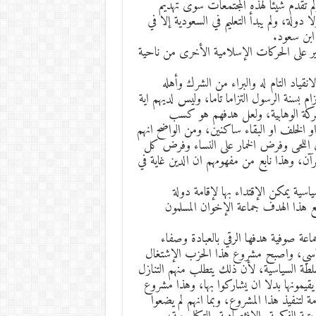
م تقدم شيئا لهذه المجتمعات سوى تهديم
 دولة، ولم يبدأ التعليم في السعودية إلا في
ابن سعود.
أثير على الحركات الإسلامية الأخرى من ناحية
نقياد التام له والبراء من الشرك وأهله
 بسنة الرسول التزاما تاما، وليس لديهم اية
الحركة الوهابية، ولعل هدفهم هو كسب
 الخلف او البقاء ساكنين، ومن الواضح انهم
ق اللحى وفرض الخمار على النساء وفرض كل
، وهذا نابع من مفهومهم ان الدين غاية في
سية يمكن الإقتداء بها لإقامة دولة
رفع هذا الهدف جماعة الإخوان المسلمون
ماعة صوفية هدفها الرقي بالعبادة وصفاء
اسي، واصبح مشروع هذا الحزب الإشتغال
سلطة السياسية، لأن ذلك يتطلب منهم التنازل
يمونها بدلا ان يشاركوا بها، وهذا مشروع
تنفيذ هذا المشروع، وبما انهم لم يضعوا