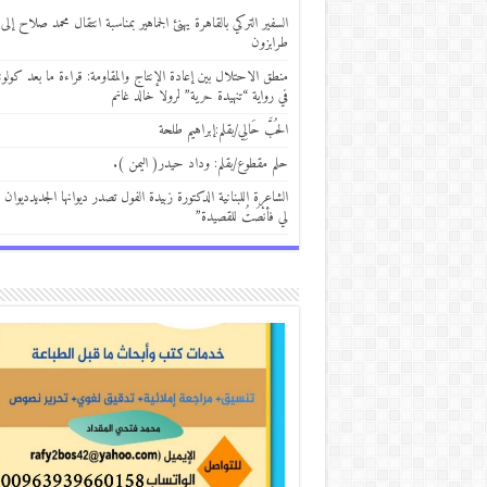
السفير التركي بالقاهرة يهنئ الجماهير بمناسبة انتقال محمد صلاح إلى
طرابزون
منطق الاحتلال بين إعادة الإنتاج والمقاومة: قراءة ما بعد كولوني
في رواية “تنهيدة حرية” لرولا خالد غانم
الحُبَّ حَالِي/بقلم:إبراهيم طلحة
حلم مقطوع/بقلم: وداد حيدر( اليمن ).
الشاعرة اللبنانية الدكتورة زبيدة الفول تصدر ديوانها الجديدديوان 
لي فأنْصَتُ للقصيدة”