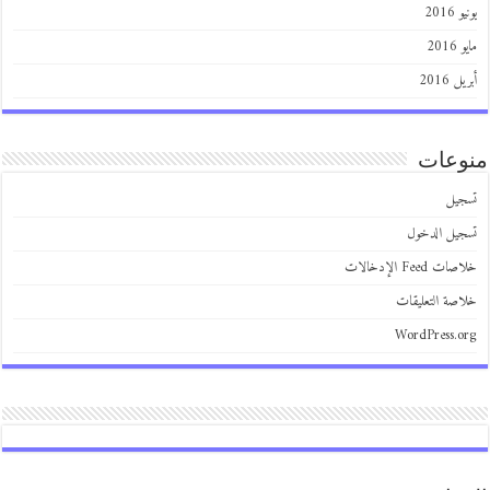
2016
201
 2016
عات
يل
يل الدخول
 Feed الإدخالات
صة التعليقات
WordPress.