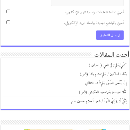
علمني بمتابعة التعليقات بواسطة البريد الإلكتروني.
علمني بالمواضيع الجديدة بواسطة البريد الإلكتروني.
ث المقالات
ي/بقلم:زكي العلي ( العراق )
ء المساكين / بقلم:هشام باشا (اليمن)
 يَنْقُصِ الصَّبْرُ/ بقلم:أحمد النظامي
َة الغياب/ بقلم:سعيد العكيشي (اليمن)
يْ لَا يُؤْذِيَ الوَرْدُ / شعر: أحلام حسين غانم