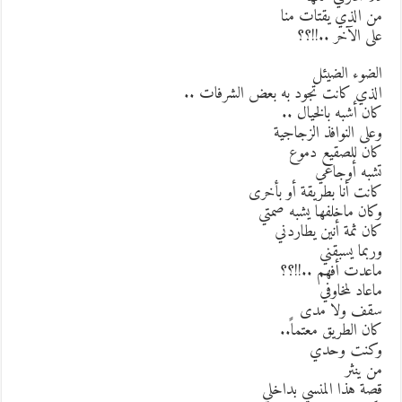
ن الذي يقتات منا
لى الآخر ..!!؟؟
لضوء الضيئل
لذي كانت تجود به بعض الشرفات ..
ان أشبه بالخيال ..
على النوافذ الزجاجية
ان للصقيع دموع
شبه أوجاعي
انت أنا بطريقة أو بأخرى
كان ماخلفها يشبه صمتي
ان ثمة أنين يطاردني
ربما يسبقني
اعدت أفهم ..!!؟؟
اعاد لمخاوفي
قف ولا مدى
ان الطريق معتماً..
كنت وحدي
ن ينثر
صة هذا المنسي بداخلي