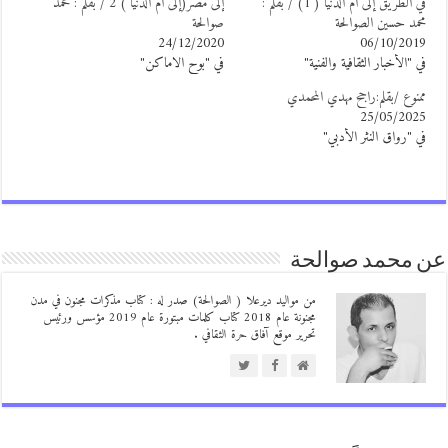
في الطريق إلى أم الدنيا ( 1) / بقلم :
إلى مصر(إلى أم الدنيا ) 2 / بقلم : محمد
حمد حسين الصوالحة
صوالحة
24/12/2020
06/10/201
ي "الأخبار الثقافية والفنية"
في "بوح الاماكن"
منوع /بقلم:راجح مهدي المحمدي
25/05/202
ي "رواق النثر الأدبي"
 محمد صوالحة
من مواليد ديرعلا ( الصوالحة) صدر له : كتاب مذكرات مجنون في مدن
مجنونة عام 2018 كتاب كلمات مبتورة عام 2019 مؤسس ورئيس
تحرير موقع آفاق حرة الثقافي .