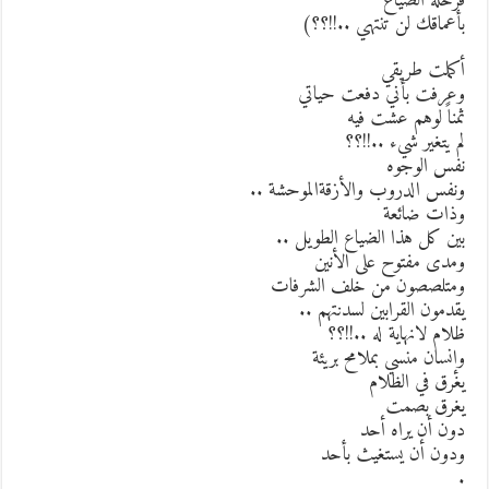
رحلة الضياع
أعماقك لن تنتهي ..!!؟؟)
كملت طريقي
عرفت بأني دفعت حياتي
مناً لوهم عشت فيه
م يتغير شيء ..!!؟؟
فس الوجوه
نفس الدروب والأزقةالموحشة ..
ذات ضائعة
ين كل هذا الضياع الطويل ..
مدى مفتوح على الأنين
متلصصون من خلف الشرفات
قدمون القرابين لسدنتهم ..
لام لانهاية له ..!!؟؟
إنسان منسي بملامح بريئة
غرق في الظلام
غرق بصمت
ون أن يراه أحد
دون أن يستغيث بأحد