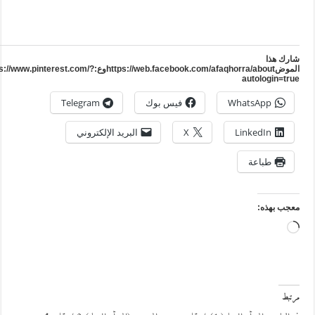
ارك هذا
الموضhttps://web.facebook.com/afaqhorra/aboutوع:https://www.pinterest.com/?
autologin=tru
WhatsApp
فيس بوك
Telegram
LinkedIn
X
البريد الإلكتروني
طباعة
عجب بهذه:
جاري
التحميل…
رتبط