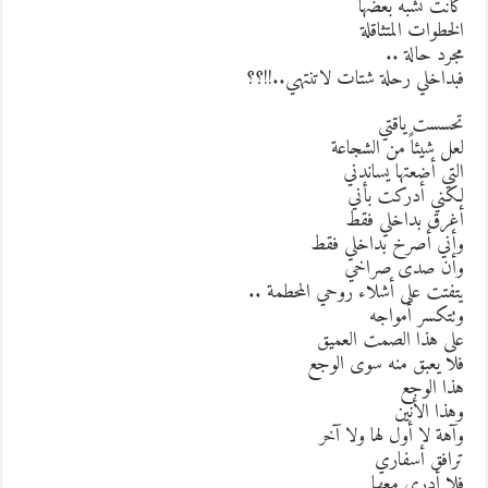
انت تشبه بعضها
لخطوات المتثاقلة
جرد حالة ..
بداخلي رحلة شتات لاتنتهي..!!؟؟
حسست ياقتي
عل شيئاً من الشجاعة
لتي أضعتها يساندني
كني أدركت بأني
غرق بداخلي فقط
أني أصرخ بداخلي فقط
أن صدى صراخي
تفتت على أشلاء روحي المحطمة ..
تتكسر أمواجه
لى هذا الصمت العميق
لا يعبق منه سوى الوجع
ذا الوجع
هذا الأنين
آهة لا أول لها ولا آخر
رافق أسفاري
لا أدري معها