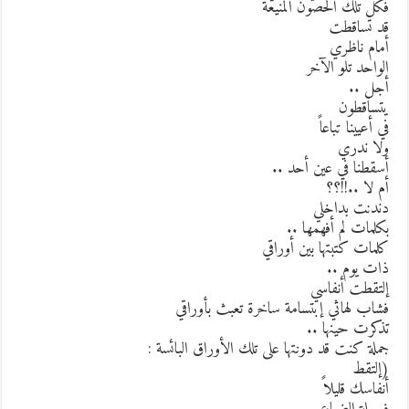
كل تلك الحصون المنيعة
د تساقطت
مام ناظري
لواحد تلو الآخر
جل ..
تساقطون
ي أعيينا تباعاً
لا ندري
سقطنا في عين أحد ..
م لا ..!!؟؟
ندنت بداخلي
كلمات لم أفهمها ..
لمات كتبتها بين أوراقي
ات يوم ..
لتقطت أنفاسي
شاب لهاثي إبتسامة ساخرة تعبث بأوراقي
ذكرت حينها ..
ملة كنت قد دونتها على تلك الأوراق البائسة :
إلتقط
نفاسك قليلاً