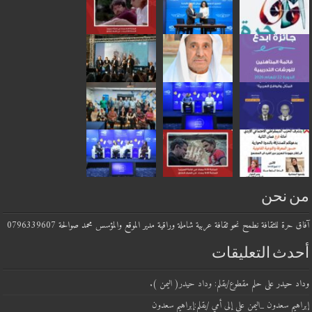
 نحن
حرة للثقافة نطمح نحو ثقافة عربية شاملة وراقية مدير الموقع والمؤسس محمد صوالحة 0796339607
دث التعليقات
 حيدر
على
حلم مقطوع/بقلم: وداد حيدر( اليمن ).
يم سعدون _اليمن
على
إلى أمي /بقلم:إبراهيم سعدون