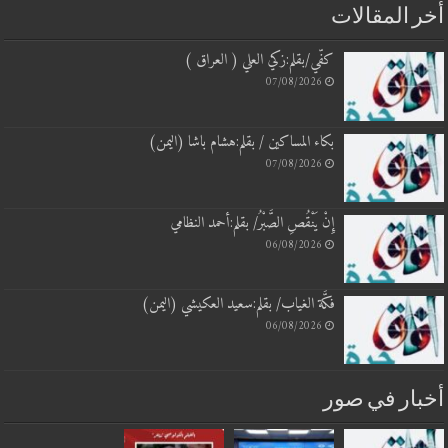
 المقالات
كفّي/بقلم:زكي العلي ( العراق )
07/08/2026
بكاء المساكين / بقلم:هشام باشا (اليمن)
07/08/2026
إِنْ يَنْقُصِ الصَّبْرُ/ بقلم:أحمد النظامي
06/08/2026
فكَّة الغياب/ بقلم:سعيد العكيشي (اليمن)
06/08/2026
بار في صور