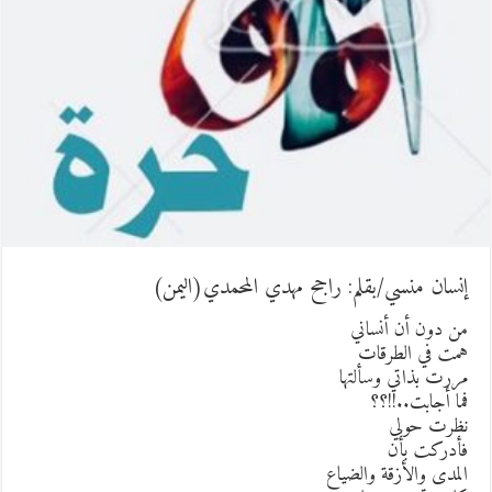
نسان منسي/بقلم: راجح مهدي المحمدي(اليمن)
ن دون أن أنساني
مت في الطرقات
ررت بذاتي وسألتها
ما أجابت..!!؟؟
ظرت حولي
أدركت بأن
لمدى والأزقة والضياع