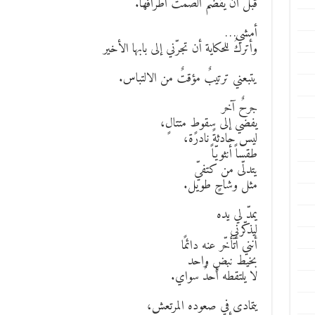
قبل أن يقضمُ الصمتُ أطرافها.
أمشي…
وأتركُ للحكاية أن تجرّني إلى بابها الأخير
يتبعني ترتيبٌ مؤقتٌ من الالتباس.
جرحٌ آخر
يفضي إلى سقوطٍ متتالٍ،
ليس حادثةً نادرة،
طقساً أنثويّاً
يتدلّى من كتفيّ
مثل وشاحٍ طويل.
يمدّ لي يده
ليذكّرني
أنني أتأخّر عنه دائمًا
بخيط نبضٍ واحد
لا يلتقطه أحدٌ سواي.
يتمادى في صعوده المرتعش،