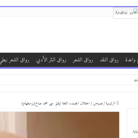
Arabic
 واعدة
رواق النقد
رواق الشعر
رواق النثر الأدبي
رواق الشعر نبطي
لح
 بمناسبة انتقال محمد صلاح إلى طرابزون
مة: قراءة ما بعد كولونيالية في رواية “تنهيدة حرية” لرولا خالد غانم
الرئيسية
/
نصوص
/
اختلال الجسد.. اللغة /بقلم: منى محمد صالح(برمنغهام)
الية