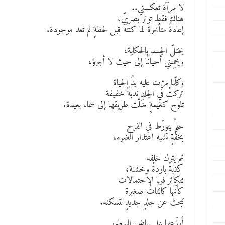
لا مرآة تعكسني..
هناك فقط توتر بصريّ،
إعادةٌ متأخرة لما كنتُه قبل لحظةٍ لم تعد موجودة.
يختلّ الجسد بالحكاية،
ويحمِلني أحيانًا إلى حيث لا أجرؤ،
وكلّما مرّت عليه يدُ الحياة
تركتْ في الجلدِ ندبةً خفيفة
تلوح كغيمةٍ ضلّت طريقها إلى سماء بعيدة.
حلمٌ يتورّط في الفرح
بخفّةٍ تشبه اعتذار الضوء،
ثم يترك خلفه
كذبةً باردةً وخشنة،
تتكاثر فيها الاحتمالات
كأنّها كائناتٌ صغيرة
تبحث عن جلدٍ جديدٍ لتسكنه.
أوزّعها على بياض السطور