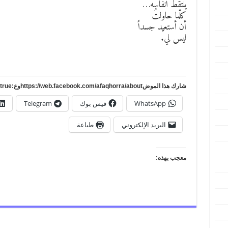
يلتقط أنفاسه…
كلّما حاولتُ
أن أستعيد جسداً
ليس لي.
شارك هذا الموضhttps://web.facebook.com/afaqhorra/aboutوع:https://www.pinterest.com/?autologin=true
WhatsApp
فيس بوك
Telegram
البريد الإلكتروني
طباعة
معجب بهذه: