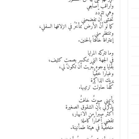
وأراقبُ أصابعي
وهي تتردّد
تخشى أن تفضحني
كما لو أنّ الأرض تتأخّرُ في انزلاقها السفلي،
وتنتظر مني
إعترافاً خافتاً بالحنين.
وما تتركه المرايا
في الجهة التي تنكسر بصمتٍ كثيف،
بقايا وجوهٍ جرّبت أن تكون لي،
وغبارًا خفيًّا
يربك الذاكرة
كلّما حاولتُ ترتيبها.
يأتيني صوتٌ خافتٌ
يذكّرني بأنّ الشقوق الصغيرة
أكثر صبرًا من الانهيار؛
تقضي أعمارًا كاملة
متخفّيةً في هيئة طمأنينة.