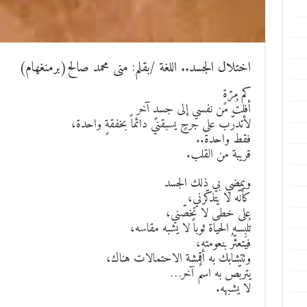
اختلال الجسد.. اللغة /بقلم: منى محمد صالح(برمنغهام)
كم مرّةٍ
أفلتُ من نفسي إلى جسدٍ آخر
لأتدرّب على جرحٍ يسبقني دائماً بخفقةٍ واحدة،
فقط واحدة..
قريبة من القلب.
ويمضي بي ذلك الجسد
كأنّه لا يتذكّرني،
على خطى لا تخصّني،
تُلبِسه الحياة ثوباً لا يشبه مقاسه،
فيتعثّرُ بنعومته،
وتتشابك به أقمشة الاحتمالات هناك،
يتربّص به اسمٌ آخر…
لا يشبهه.