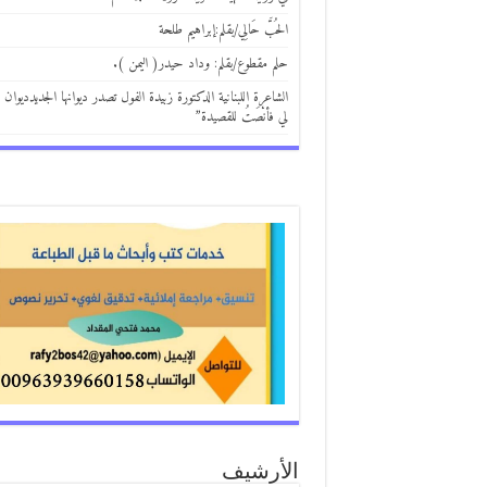
الحُبَّ حَالِي/بقلم:إبراهيم طلحة
حلم مقطوع/بقلم: وداد حيدر( اليمن ).
الشاعرة اللبنانية الدكتورة زبيدة الفول تصدر ديوانها الجديدديوان 
لي فأنْصَتُ للقصيدة”
الأرشيف