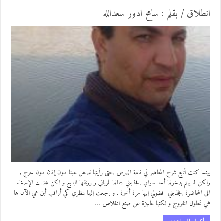
انطلاق / بقلم : سامح ادور سعدالله
بينما كنت أتابع شرح المحاضر في قاعة الدرس ,حتى رأيتها تدخل علينا دون إذن دون حرج ,
ولكن لم يهتم بدخولها أحد سواي ,فجذبني جمالها الرباني و رونقها البديع و لكن فضلت الإصغاء
الى المحاضرة ,فجذبني فضولي إليها مرة أخرة , و رجعت إليها بنظري كي أراقب أين هي الآن ها
هي تحاول الخروج و لكنها عاجزة عن صنع الخلاص …
أكمل القراءة »