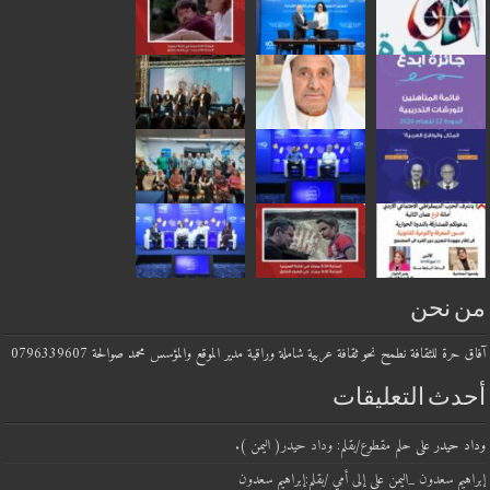
من نحن
آفاق حرة للثقافة نطمح نحو ثقافة عربية شاملة وراقية مدير الموقع والمؤسس محمد صوالحة 0796339607
أحدث التعليقات
وداد حيدر
على
حلم مقطوع/بقلم: وداد حيدر( اليمن ).
إبراهيم سعدون _اليمن
على
إلى أمي /بقلم:إبراهيم سعدون