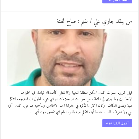
من ينقذ جاري علي / بقلم : صالح لفتة
قبل كورونا بسنوات كنت اسكن منطقة شعبية وكنا نلتقي كأصدقاء نتبادل فيها اطراف
الاحاديث وما جرى في المنطقة من حوادث او خلافات او اي شيء نحاول ان نسترجعه لنتهكم
علية ونطلق النكات وكان اكثر ما نذكره في حديثنا احد الاشخاص وسأسميه هنا علي. كنت اكره
علي ولا اعرف لماذا ، عندما أراه اتكلم علية بالسوء امام اي شخص دون أي …
أكمل القراءة »