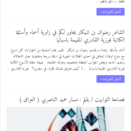
طفلة….. ألهو وأطفو …
أكمل القراءة »
الشاعر رضوان بن شيكار يحاور لكم في زاوية أسماء وأسئلة
الكاتبة فوزية القادري المقيمة باسبانيا
أسماء وأسئلة : إعداد و تقديم: رضوان بن شيكار تقف هذه السلسلة من الحوارات كل اسبوع
مع مبدع اوفنان اوفاعل في احدى المجالات الحيوية في اسئلة سريعة ومقتضبة حول انشغالاته
وجديد انتاجه وبعض الجوانب المتعلقة بشخصيته وعوالمه الخاصة. ضيفة حلقة الأسبوع الكاتبة
فوزية القادري المقيمة باسبانيا . 1 كيف تعرفين نفسك للقراء في سطرين؟ فوزية القادري …
أكمل القراءة »
فصاحة التوابيت / بقلم : مسار حميد الناصري ( العراق )