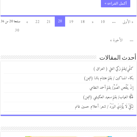
أكمل القراءة »
20
« الأولى
...
10
«
18
19
21
22
»
صفحة 20 من 36
30
...
الأخيرة »
أحدث المقالات
كفّي/بقلم:زكي العلي ( العراق )
بكاء المساكين / بقلم:هشام باشا (اليمن)
إِنْ يَنْقُصِ الصَّبْرُ/ بقلم:أحمد النظامي
فكَّة الغياب/ بقلم:سعيد العكيشي (اليمن)
لِكَيْ لَا يُؤْذِيَ الوَرْدُ / شعر: أحلام حسين غانم