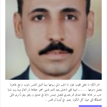
عمر الكره ما يخفى قلوب طول ما الحب مالي ربوعها مهما تشيل النفس ذنوب ترجع طاهرة
بفضل دموعها ………. شهوة قلبى تاخدنى بعيد تشعر نفسى بحمق خطاها شر العالم مهما يزيد لمسة
حب سر غناها لحظة صدق تمر بعمري تفضل تهمس دايما في صديق و رفيق يهتم بأمرى تلقى
الضحكة تملى عينيا كل الكون يصير في أيدينا لو بنحس …