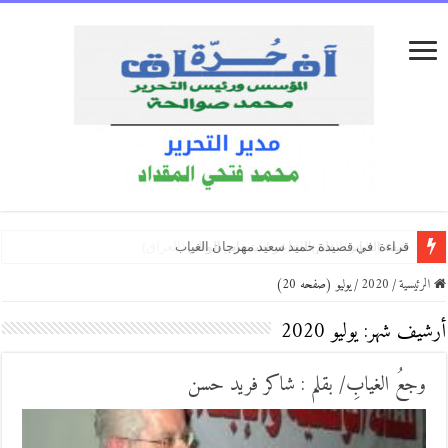
كفّي/بقلم:زكي العلي ( العراق )
ضفة الغياب/ بقلم:الشاعر استيفات الوالي
الكتاب الذي انتظرته ثلاثين عامًا… «لقد اخترت»
الرئيسية
/
2020
/
يوليو (صفحه 20)
أرشيف شهر:
يوليو 2020
وجعُ الغيابِ/ بقلم : شاكر فريد حسن