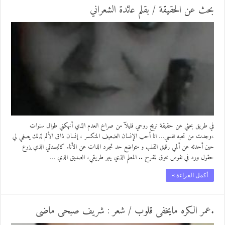
بحث عن الحقيقة / بقلم عائدة الشعراني
في طريق بحثي عن حقيقة تريح روحي قليلآ من صراخ العدم الذي أنهكني طوال سنوات
،وجدت من تحبه نفسي… انا أحب الإنسان الضعيف المنكسر ، إنسان ذاق الألم لذلك يصغي لي
حين أحدثه عن ألمي رقيق القلب و متواضع حد تجرد الذات عن الأنا. كالبستاني الذي يزرع
حقول ورد في نفوس تتوق للفرح .. المعلم الذي ينير طريقي، الصديق الذي …
أكمل القراءة »
.عمر الكره مايخفى قلوب / شعر : شريف صبحى ماضى