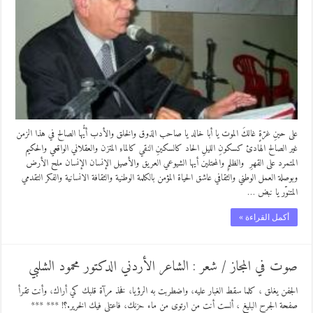
على حينِ غرّةٍ غالكَ الموت يا أبا خالد يا صاحب الذوق والخلق والأدب أيُّها الصالح في هذا الزمن
غير الصالح الهادئ كسكونِ الليلِ الحاد كالسكينِ النقي كالماءِ المتزن والعقلاني الواقعي والحكيم
المتمرد على القهرِ والظلمِ والمحتلين أيها الشيوعي العريق والأصيل الإنسان الإنسان ملح الأرض
وبوصلة العمل الوطني والثقافي عاشق الحياة المؤمن بالكلمة الوطنية والثقافة الانسانية والفكر التقدمي
المتنوّر يا نبض …
أكمل القراءة »
صوت في المجاز / شعر : الشاعر الأردني الدكتور محمود الشلبي
الجفن يغلق ، كلما سقط الغبار عليه، واضطربت به الرؤيا، فخذ مرآة قلبك كي أراك، وأنت تقرأ
صفحة الجرح البليغ ، ألست أنت من ارتوى من ماء حزنك، فاعتلى فيك الخرير.؟! *** ***