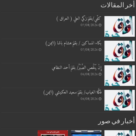
أخر المقالات
كفّي/بقلم:زكي العلي ( العراق )
07/08/2026
بكاء المساكين / بقلم:هشام باشا (اليمن)
07/08/2026
إِنْ يَنْقُصِ الصَّبْرُ/ بقلم:أحمد النظامي
06/08/2026
فكَّة الغياب/ بقلم:سعيد العكيشي (اليمن)
06/08/2026
أخبار في صور