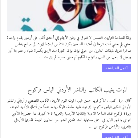
وفقاً لفصاحة التوابيت الشمس لا تشرق في وطن الأيتام إني أختنق أقف على أرضين بقدم واحدة
بعضي يلم بعضي أظنه شرخا في أغنية الماء حين يكون التنفس ابتلاعا للموت في صباح يجلس
صاغرا تغربله شهقات العابرين من حولي نوافذ نوافذ كثيرة تسد الرمق بكسرة ضياء وحشرجة أنين
ورجل لا يتعب من السب والنواح المكلوم ثم مضى مسرعا لم يبق منه …
أكمل القراءة »
الموت يغيب الكاتب والناشر الأردني الياس فركوح
آفاق حرة كتب : شاكر فريد حسن غيب الموت اليوم الأربعاء الكاتب القصصي والروائي والناشر
الأردني الكبير الياس فركوح، إثر نوبة قلبية حادة، تاركًا وراءه عددًا من أعماله الأدبية المنوعة.
وبوفاة فركوح تفقد الساحة الادبية والثقافية الأردنية والعربية قامة كبيرة، لها حضورها الأدبي
النوعي والدور البارز في حمل مسؤولية النشر تقديم العديد من العناوين المهمة للقارئ الأردني
والعربي. والراحل فركوح من …
أكمل القراءة »