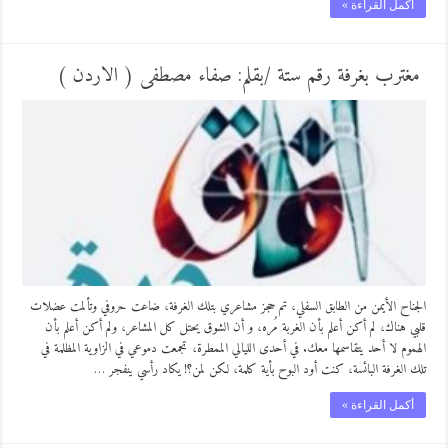
أكمل القراءة »
مغترب بغرفة رقم ستة /بقلم: صفاء مصطفى ( الاردن )
الجناح الأيمن من الطابق السفلي، تم حجز مشاعري بتلك الغرفة، ضاعت حروفي وتألمت عضلات
قلبي هناك، لم أكن أعلم بأن الغربة مُره، و أن الشوق يحتل كل المشاعر، ولم أكن أعلم بأن
الهموم لا أحد يتقاسمها معك. في أحدى الليالي الممطرة، تجمعت دموعي في الزاوية المظلمة في
تلك الغرفة البائسة، كنت أود البوح بأية كلمة، لكن لمن؟! يكاد رأسي ينفجر …
أكمل القراءة »