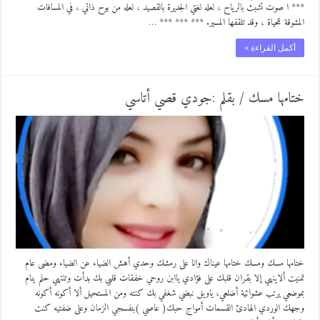
*** ا صوت تشبث بالرياح ، لعله لغتي الجديرة بالقصيد ، لعله من بوح ذاتي ، في المسافات
المشوقة للحياة ، وقد تلقفها المسير. *** *** *** …
أكمل القراءة »
ختامها مسك / بقلم :جودي قصي أتاسي
ختامها مسك ومسك ختامها عيناك وانا على رمشك وحدي أهش الضياء عن الضياء ومضى عام
تمنيت ألاينهي إلا بقران قلبك على فؤادي ياابن روحي خفقات قلبي بك بدأت وتنتهي حلم ينام
بموضعي يرتب عشوائية أضلعي، ياويل نبضي شغفي بك كنته ومن المستحيل ألا أكونه أكونه
وجهك الوردي الهادئ القسمات أمواج حبك( عاصي )بنفسجي الزمان وعلى ضفتيه كنت