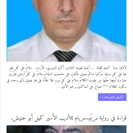
لآفاق حرة أغنية للحياة …. أغنية للموت الشاعر. أكرم الدويري. الأردن سلامٌ على كل طير
هنا على كل سنبلة حرّكتها نسائمُ صيفٍ فألقت على حاصديها السلامْ سلامٌ على كلّ أرضٍ تغرَّبتُ
عنها ولم أوفِها حقّها من طيوب الكلامْ سلامٌ على كلّ وردٍ علا فجأةً على قبر ضيفٍ نأى وحده في
سكون الظلامْ *** صباحٌ على الساكنينَ برحم الأنينْ …
أكمل القراءة »
قراءة في رواية مريّم..مريام للأديب الأسير كميل أبو حنيش.