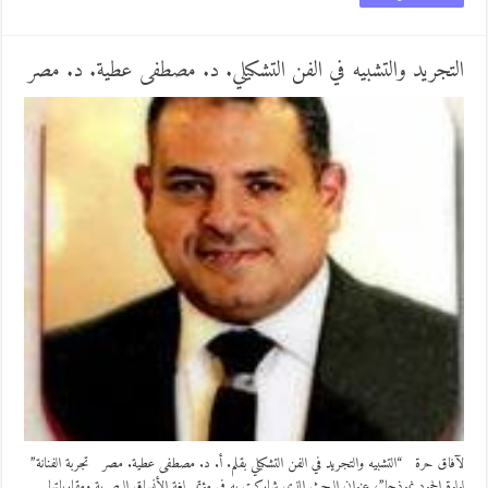
التجريد والتشبيه في الفن التشكيلي. د. مصطفى عطية. د. مصر
لآفاق حرة “التشبيه والتجريد في الفن التشكيلي بقلم. أ. د. مصطفى عطية. مصر تجربة الفنانة”
لولوة الحمود نموذجا”، عنوان البحث الذي شاركت به في مؤتمر لغة الأنساق البصرية ومقارباتها