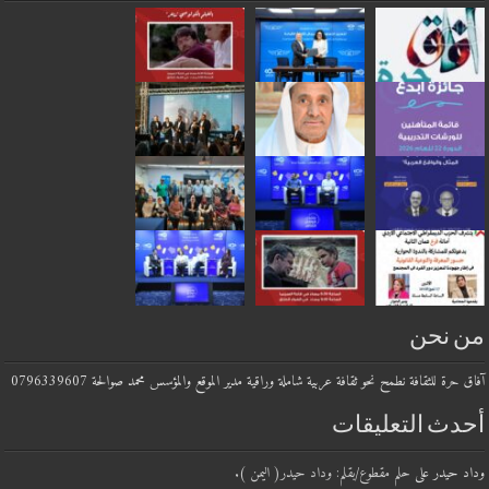
من نحن
آفاق حرة للثقافة نطمح نحو ثقافة عربية شاملة وراقية مدير الموقع والمؤسس محمد صوالحة 0796339607
أحدث التعليقات
وداد حيدر
على
حلم مقطوع/بقلم: وداد حيدر( اليمن ).