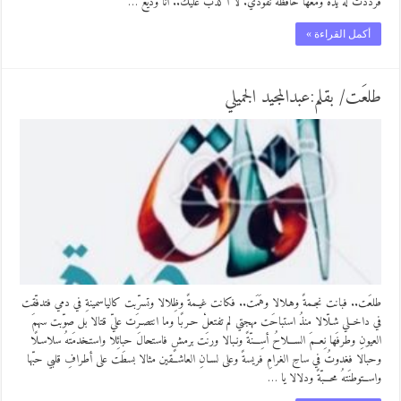
فرددت له يده ومعها حافظة نقودي. لا أكذب عليك.. أنا وديع …
أكمل القراءة »
طلعَت/ بقلم:عبدالمجيد الجميلي
طلعَت.. فبانت نجـمةً وهـلالا وهَمَت.. فكانت غيـمةً وظِلالا وتسرّبت كالياسمينةِ في دمي فتدفّقت
في داخــلي شـلّالا منذُ استباحَت مهجتي لم تفتعلْ حـربًا وما انتصـرَت عليّ قتالا بل صوّبت سهمَ
العيونِ وطرفَها نِعــمَ الســـلاحُ أسِـــنّةً ونـبالا ورنَت برمشٍ فاستحالَ حبائِلا واستـخدمَتهُ سلاسـلًا
وحبالا فغدوتُ في ساحِ الغرامِ فريسةً وعلى لسـانِ العاشــقين مثالا بسطَت على أطرافِ قلبي حبّها
واســتوطنَتهُ محـــبّةً ودلالا يا …