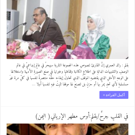
بقلم : رائد العمري إنَّ القارئ لنصوصِ هذه المجموعة النثرية سيبحرُ في عالمٍ إبداعيٍّ في عالم
الوصفِ والتشبيهات الدالةِ على اطلاعِ الكاتبة وثقافتها وخبرتها في صنعِ الصورةِ الأدبية واستغلالها
على الوجهِ الأمثلِ الذي يقتضيهِ الموقفُ الذي تحاولُ إيفاءه حقَّهُ منتصرةً لنفسها في كلِّ مرة غيرَ
مستسلمةٍ لأي تحدٍ يمرُّ بها أو حزنٍ بل لتصنعَ لها موقفا تثبِتُ فيهِ لنفسها أولا …
أكمل القراءة »
في القلبِ جرحٌ/بقلم:أوس مطهر الإرياني( اليمن)