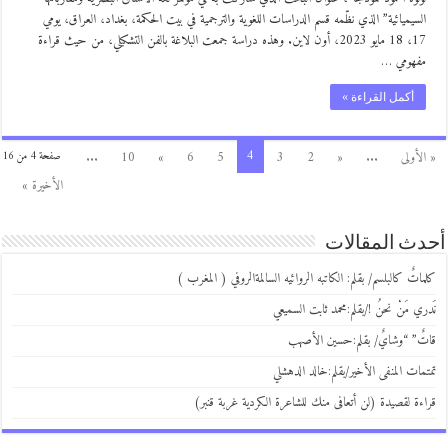
السيميائية” الذي نظّمه قسم الدراسات اللغوية والترجمية في بيت الحكمة، بغداد، العراق، يومي
17، 18 مايو 2023، أون لاين. وهذه دراسة جمعت البلاغة بالفن التشكيلي، من حيث قراءة
مفهومي …
أكمل القراءة »
4
« الأولى
...
«
2
3
5
6
»
10
...
صفحة 4 من 16
الأخيرة »
أحدث المقالات
كلماتٌ كالبلسم/ بقلم: الكاتبه الروائيه السالمةالروفي ( المغرب )
نَدري مَنْ نحنُ !/بقلم:محمد ثابت السميعي
قاتٌ” “وشايٌ/ بقلم:حسين الأصهب
تمتمات المنفى الأخير/بقلم:خالد الدهشلي
قراءة لقصيدة (لن أتعافى منك للشاعرة الكردية غربة قنبر)