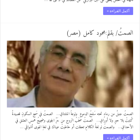
أكمل القراءة »
الصمتُ/ بقلم:محمود كامل (مصر)
الصمتُ جبلٌ من رمادٍ تحته سَفحُ الدموعِ ولوعةُ المشتاقِ… الصمتُ في سَمعِ السكونِ قصيدةٌ
كُتبتْ بلا حبرٍ ولا أوراقِ… الصمتُ صَخَبُ الروحِ من حَرِّ الجوى وضجيجُ همسِ العشقِ في
الأحداقِ… والصمتُ لو لغةُ الكلامِ تعطلت أو خاطبتْ عيناك في لغةِ الهوى أشواقي …
أكمل القراءة »