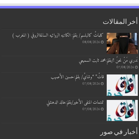
أخر المقالات
كلماتٌ كالبلسم/ بقلم: الكاتبه الروائيه السالمةالروفي ( المغرب )
08/08/2026
نَدري مَنْ نحنُ !/بقلم:محمد ثابت السميعي
07/08/2026
قاتٌ” “وشايٌ/ بقلم:حسين الأصهب
07/08/2026
تمتمات المنفى الأخير/بقلم:خالد الدهشلي
07/08/2026
أخبار في صور