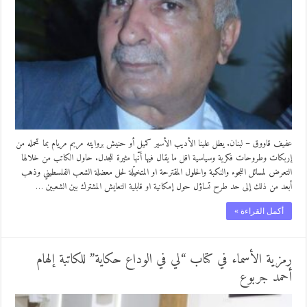
عفيف قاووق – لبنان. يطل علينا الأديب الأسير كميل أو حنيش بروايته مريم مريام بما تحمله من
إربكات وطروحات فكرية وسياسية اقل ما يقال فيها أنّها مثيرة للجدل. حاول الكاتب من خلالها
التعرض لمسائل اللجوء والنكبة والحلول المقترحة او المتخيّلة لحل معضلة الشعب الفلسطيني وذهب
أبعد من ذلك إلى حد طرح تساؤل حول إمكانية او قابلية التعايش المشترك بين الشعبين …
أكمل القراءة »
رمزية الأسماء في كتاب “لي في الوداع حكاية” للكاتبة إلهام
أحمد جربوع