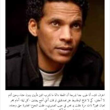
اعترف لك.. أنا طيب جدا لدرجة أن القطة دائما ما تشرب اللبن فأبيت بدون عشاء وحين أنام
لا أجفل، كي لا تنزعج الوطاويط هل تصدقينني لو قلت أنني أضع بيضتين -كل ليلة- أمام جحر
ثعبان عجوز؟ ذات مرة علقت يد لص في جيب الصديري.. طفت النجوع المجاورة حتى وجدته،