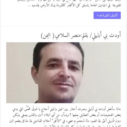
قشورها في الميادين العامة يتسلق كل الأشجار كالقردة يدك الأرض بقدميه …
أكمل القراءة »
أودت بي أبابيلي/ بقلم:منصر السلامي( اليمن)
ماذا سأفعل أودت بي أبابيلي وصرت أحتار بين الميل والميلِ أحتاج يا شوقُ للحُمُّى التي بدمي
بعض الفحوصات أو بعض التحاليلِ صفها ؟ ويسأل من أي البلاد أتت والقلب يصغي ولكن
دون تأويلِ أنثى لها الضوء ماءٌ تستحمُ بهِ تضيء في “الأُفْق” أحلام القناديلِ لها مذاق بطعم البن
نكهتهُ في الحسن يطغى على البن البرازيلي كل القصائد في الأنثى لها …