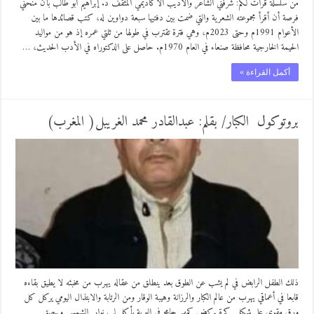
من سلسلة قرأت لكم: شرفني الشاعر والأديب الأكاديمي المثقف د. إبراهيم أبو طالب بأن منحني
فرصة أن أقرأ مجموعته الشعرية والتي ضمت بين دفتيها سبعة دواوين له، كتب قصائدها ما بين
الأعوام 1991م وحتى 2023م، وهي فترة تقترب في طولها من ثلتي عمره إذ هو من مواليد
الحيمة الخارجية محافظة صنعاء في العام 1970م. حاصل على الدكتوراه في الأدب الحديث، …
أكمل القراءة »
بروتوكول الكبار/ بقلم: عبدالقادر محمد الغريبل( المغرب)
ذلك الطفل الرابض في لم يشب عن الطوق بعد ينطلق من عقاله يهرب من مخبئه لا يطيق بقاءه
قابعا في أعماقي يهرب من عالم الكبار والرزانة وهيبة الوقار ومن الرتابة والابتذال اليومي يركل كل
ورق مقوى على شكل كرة يركض كمهر جامح في البرية يأكل لب نوار الشمس ويبصق