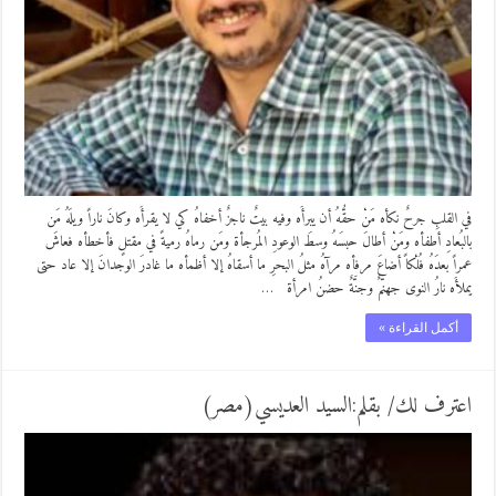
في القلبِ جرحٌ نكأه مَنْ حقُّهُ أن يبرأَه وفيه بيتٌ ناجزٌ أخفاهُ كي لا يقرأَه وكانَ ناراً ويلَهُ مَن
بالبُعادِ أطفأه ومَنْ أطالَ حبسَهُ وسطَ الوعودِ المُرجأة ومَن رماهُ رميةً في مقتلٍ فأخطأه فعاشَ
عمراً بعدَهُ فُلْكاً أضاعَ مرفأه مرآهُ مثلُ البحرِ ما أسقاهُ إلا أظمأه ما غادرَ الوجدانَ إلا عاد حتى
يملأَه نارُ النوى جهنّمٌ وجنَّةٌ حضنُ امرأة …
أكمل القراءة »
اعترف لك/ بقلم:السيد العديسي(مصر)