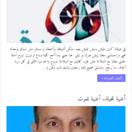
في غيابك كنت عايش ومش عايش بعيد ..لكن أشوفك وأسمعك يا مسافر مش مسافر لوحدك
قلبي و إحساسي معك إيش ضرك لو تبقى هنا جنبي وما أسمع كلمة وداع لو نويت تروح أمانة
خذني معك مع السلامة مش مجرد كلمتين مع السلامة جروح واحد ورا الثاني في كل مرة
أخاف ما ترجع، وتنساني صحيح إنك رجعت والبعد تاب لكن يا …
أكمل القراءة »
أغنية للحياة.. أغنية للموت