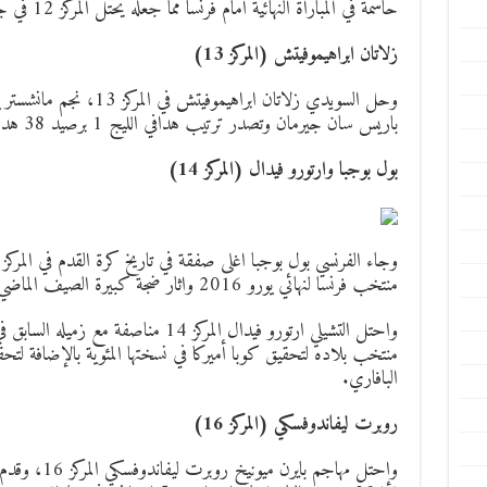
حاسمة في المباراة النهائية امام فرنسا مما جعله يحتل المركز 12 في جائزة الكرة الذهبية.
زلاتان ابراهيموفيتش (المركز 13)
وحل السويدي زلاتان ابراهيمو
باريس سان جيرمان وتصدر ترتيب هدافي الليج 1 برصيد 38 هدفا.
بول بوجبا وارتورو فيدال (المركز 14)
منتخب فرنسا لنهائي يورو 2016 واثار ضجة كبيرة الصيف الماضي بإنتقاله للشياطين الحمر في صفقة قياسية.
واحتل التشيلي ارتورو فيدال المركز 14 منا
منتخب بلاده لتحقيق كوبا أميركا في نسختها المئوية بالإضافة لتح
البافاري.
روبرت ليفاندوفسكي (المركز 16)
وإحتل مهاجم با