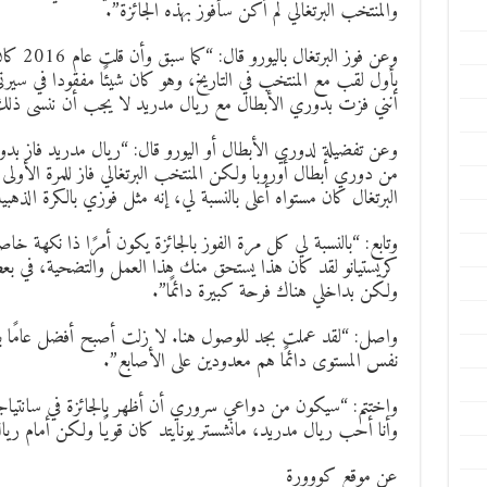
والمنتخب البرتغالي لم أكن سأفوز بهذه الجائزة”.
وعن فوز 
بأول لقب مع المنتخب في التاريخ، وهو كان شيئًا مفقودا في سير
أنني فزت بدوري الأبطال مع ريال مدريد لا يجب أن ننسى ذل
من دوري أبطال أوروبا ولكن المنتخب البرتغالي فاز للمرة الأولى 
البرتغال كان مستواه أعلى بالنسبة لي، إنه مثل فوزي بالكرة الذهبية لأ
وتابع: “بالنسبة لي كل مرة الفوز بالجائزة يكون أمرًا ذا نكهة خاص
كريستيانو لقد كان هذا يستحق منك هذا العمل والتضحية، في بع
ولكن بداخلي هناك فرحة كبيرة دائمًا”.
واصل: “لقد عملت بجد للوصول هنا. لا زلت أصبح أفضل عامًا بع
نفس المستوى دائمًا هم معدودين على الأصابع”.
واختتم: “سيكون من دواعي سروري أن أظهر بالجائزة في سانتياجو بر
وأنا أحب ريال مدريد، مانشستر يونايتد كان قويًا ولكن أمام ري
عن موقع كووورة