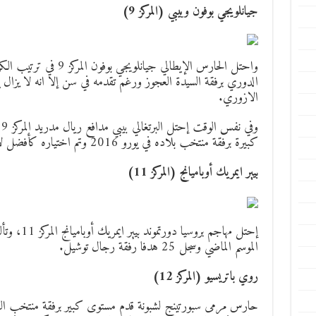
جيانلويجي بوفون وبيبي (المركز 9)
واحتل الحارس الإيطالي جي
الدوري برفقة السيدة العجوز ورغم تقدمه في سن إلا انه لا يزال 
الازوري.
و
كبيرة برفقة منتخب بلاده في يورو 2016 وتم اختياره كأفضل لاعب في المباراة النهائية.
بيير ايمريك أوباميانج (المركز 11)
إحتل مهاجم بر
الموسم الماضي وسجل 25 هدفا رفقة رجال توشيل.
روي باتريسيو (المركز 12)