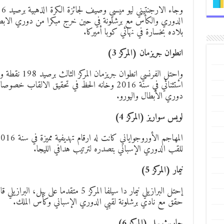
الدوري والكأس مع برشلونة في حين خرج مبكرا من دوري الابط
بلاده بخسارة في نهائي كوبا أميركا.
انطوان جريزمان (المركز 3)
وإحتل الفرنسي ان
استثنائي في سنة 2016 وخانه الحظ في تحقيق الال
دوري الأبطال واليورو.
لويس سواريز (المركز 4)
للقب الدوري الإسباني بتصدره لترتيب هدافي الليجا.
نيمار (المركز 5)
إحتل البرازيلي نيمار دا سيلفا المركز 5 متقدم
حقق مع نادي برشلونة لقبي الدوري الإسباني وكأس الملك.
جاريث بيل (المركز 6)