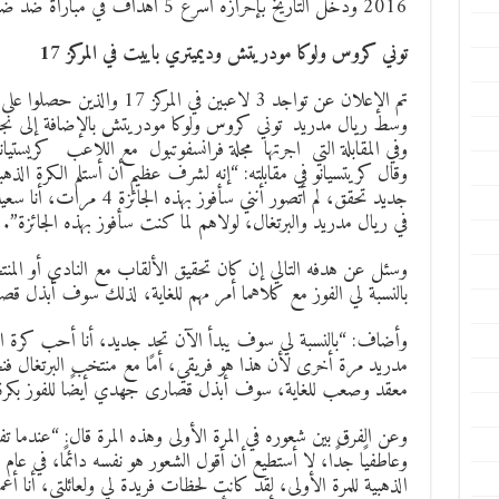
2016 ودخل التاريخ بإحرازه اسرع 5 اهداف في مباراة ضد ضد فولفسبورج.
توني كروس ولوكا مودريتش وديميتري باييت في المركز 17
تم الإعلان عن تواجد 3 لاعبين ف
وسط ريال مدريد توني كروس ولوكا مودريتش بالإضافة إلى نجم
وفي المقابلة التي اجرتها مجلة فرانسفوتبول مع اللاعب كريستيانو
وقال كريتسيانو في مقابلته: “إنه لشرف عظيم أن أستلم الكرة الذهبي
جديد تحقق، لم أتصور أنني سأ
في ريال مدريد والبرتغال، لولاهم لما كنت سأفوز بهذه الجائزة”.
وسئل عن هدفه التالي إن كان تحقيق الألقاب مع النادي أو ال
بالنسبة لي الفوز مع كلاهما أمر مهم للغاية، لذلك سوف أبذل 
وأضاف: “بالنسبة لي سوف يبدأ الآن تحدٍ جديد، أنا أحب كرة ا
مدريد مرة أخرى لأن هذا هو فريقي، أما مع منتخب البرتغال فن
معقد وصعب للغاية، سوف أبذل قصارى جهدي أيضًا للفوز بكرة ذ
وعن الفرق بين شعوره في المرة الأولى وهذه المرة قال: “عندما ت
الذهبية للمرة الأولى، لقد كانت لحظات فريدة لي ولعائلتي، أنا