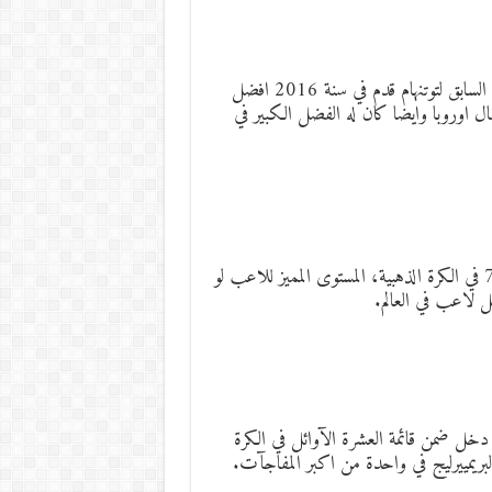
وحل الويلزي جاريث بيل نجم ريال مدريد في المركز 6، اللاعب السابق لتوتنهام قدم في سنة 2016 افضل
ل اوروبا وايضا كان له الفضل الكبير في
ودخل الجزائري رياض محرز قائمة العشرة الاوائل وإحتل المركز 7 في الكرة الذهبية، المستوى المميز للاعب لو
ل لاعب في العالم.
خل ضمن قائمة العشرة الآوائل في الكرة
لبريمييرليج في واحدة من اكبر المفاجآت.