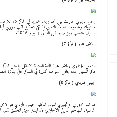
مستوياته وخصوصا انه قاد النادي الملكي لتحقيق لقب دوري أبطا
وصول منتخب ويلز للدور قبل النهائي في يورو 2016.
رياض محرز (المركز 7)
هافر السابق جعله يتلقى اصوات كبيرة في السباق على جائزة افض
جيمي فاردي (المركز 8)
هداف الدوري الإنجليزي الموسم الماضي جيمي فاردي هو الآخر د
الذهبية، المهاجم الدولي الانجليزي قاد ليستر سيتي لتحقيق لقب ا