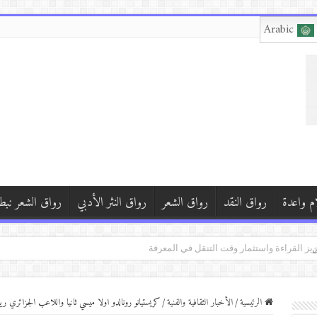
Arabic
م واعدة
رواق النقد
رواق الشعر
رواق النثر الأدبي
رواق الشعر نبط
ن
لح
انم
الرئيسية
/
الأخبار الثقافية والفنية
/
كريستيانو رونالدو اولا ميسي ثانيا واللاعب الجزائري ر