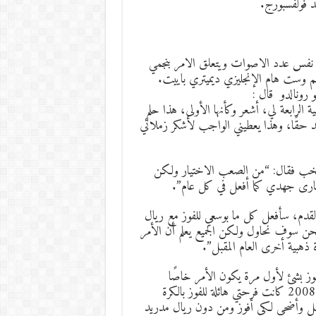
ي المركز 17 والذين حصلوا على نفس عدد الاصوات ويتعلق الامر بنجمي
 وست هام الإنجليزي ديميتري باييت.
 رونالدو قال :
ة الرابعة لي، أشعر وكأنها الأولى، هذا حلم
فوز بهذه الجائزة 4 مرات، أنا سعيد حقًا، وهذا يعطيني الواجب لأشكر زملائي
منتخب فقال: “من الصعب الاختيار ولكن
قصارى جهدي كما أفعل في كل عام”.
لقدم، سأفعل كل ما بوسعي للفوز مع ريال
حن سوف نحاول ولكن الجميع يعلم أن الأمر
هبية أخرى العام المقبل”.
فوز بشئ لأول مرة يكون الأمر خاصًا
وعاطفيًا جدًا، لا أستطيع أن أقول الشعور هو نفسه دائمًا، في عام 2008 كانت فرحتي هائلة للفوز بالكرة
 أعمل وأضحي لكي أفوز ومن دون ريال مدريد