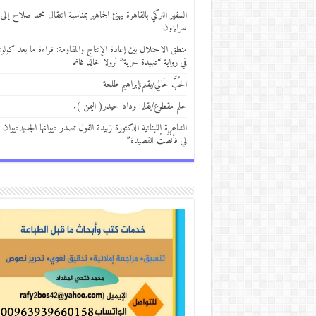
السفير التركي بالقاهرة يهنئ الجماهير بمناسبة انتقال محمد صلاح إلى
طرابزون
منطق الاحتلال بين إعادة الإنتاج والمقاومة: قراءة ما بعد كولوني
في رواية “تنهيدة حرية” لرولا خالد غانم
الحُبَّ حَالِي/بقلم:إبراهيم طلحة
حلم مقطوع/بقلم: وداد حيدر( اليمن ).
الشاعرة اللبنانية الدكتورة زبيدة الفول تصدر ديوانها الجديدديوان 
لي فأنْصَتُ للقصيدة”