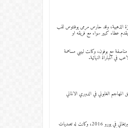
انلويجي بوفون المركز 9 في ترتيب الكرة الذهبية، وقد حارس مرمى يوفنتوس لقب
يقدم عطاء كبير سواء مع فريقه او
في نفس الوقت إحتل البرتغالي بيبي مدافع ريال مدريد المركز 9 مناصفة مع بوفون، وكانت لبيبي مساهمة
وسيا دورتموند بيير ايمريك أوباميانج المركز 11، وتألق المهاجم الغابوني في الدوري الالماني
حارس مرمى سبورتينج لشبونة قدم مستوى كبير برفقة منتخب البرتغالي في يورو 2016، وكانت له تصديات