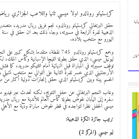
كريستيانو رونالدو اولا ميسي ثانيا واللاعب الجزائري رياض
الية
حقق البرتغالي كريستيانو رونالدو، نجم فريق ريال مدريد، متصدر 
اليورو مع منتخب بلاده.
وجمع كريستيانو رونالدو 745 نقطة، متقدما بشكل
“قال
ليونيل ميسي، الذي حقق بطولة الليجا الإسبانية وكأس الملك، 
توقف مسيرته في المباراة قبل النهائية أمام اتلتيكو مدريد، كما ف
الأرجنتيني الذي خسر للمرة الثانية على التوالي مع منتخب تشيلي
الحسم بينه وبين كريستيانو الذي حقق إنجازات دولية أكثر من م
وغاب النجم البرتغالي عن حفل التتويج، لكنه تحدث عبر فيديو م
سفره إلى اليابان لخوض بطولة كأس العالم للأندية مع ريال مدريد،
ميسي الحفل نظرا لتواجده في قطر لخوض مباراة ودية مع الأهلي
ترتيب جائزة الكرة الذهبية:
ليو ميسي (المركز 2)