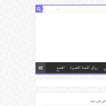
ي
رواق القصة القصيرة
المجتمع
ياض محرز سابعا