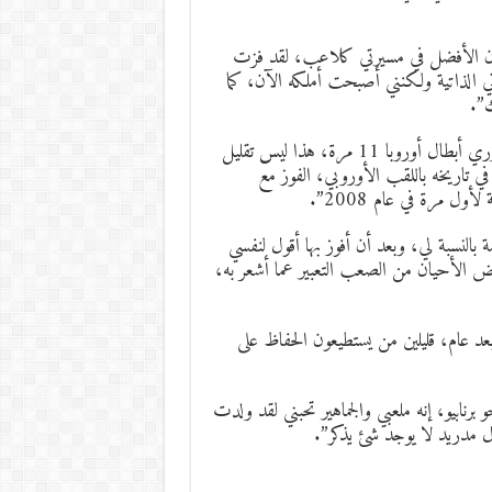
البرتغال باليورو قال: “كما سبق وأن قلت عام 2016 كان الأفضل في مسيرتي كلاعب، لقد فزت
تي الذاتية ولكنني أصبحت أملكه الآن، كما
ك”.
وعن تفضيلة لدوري الأبطال أو اليورو قال: “ريال مدريد فاز بدوري أبطال أوروبا 11 مرة، هذا ليس تقليل
في تاريخه باللقب الأوروبي، الفوز مع
ول مرة في عام 2008”.
ة بالنسبة لي، وبعد أن أفوز بها أقول لنفسي
ض الأحيان من الصعب التعبير عما أشعر به،
د عام، قليلين من يستطيعون الحفاظ على
نابيو، إنه ملعبي والجماهير تحبني لقد ولدت
ال مدريد لا يوجد شئ يذكر”.