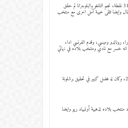
وجاء الارجنتيني ليو ميسي وصيف لجائزة الكرة الذهبية برصيد 316 نقطة، نجم التانغو والبلوجرانا لم حقق
ال وايضا تلقى خيبة آمل اخرى مع منتخب
طوان جريزمان المركز الثالث برصيد 198 نقطة وراء رونالدو وميسي، وقدم الفرنسي اداء
قاب خصوصا انه خسر مع نادي ومتنخب بلاده في نهائي
المهاجم الأوروجواياني كانت له ارقام تهديفية مميزة في سنة 2016، وكان له فضل كبير في تحقيق برشلونة
ا على بيل، البرازيلي قاد منتخب بلاده لذهبية أولمبياد ريو وايضا