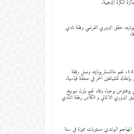
فيتش في المركز 13، نجم مانشستر يونايتد حقق الدوري الفرنسي برفقة نادي
وجاء الفرنسي بول بوجبا اغلى صفقة في تاريخ كرة القدم في المركز 14، نجم مانشستر يونايتد وصل رفقة
صفة مع زميله السابق في يوفنتوس بوجبا، وقاد نجم بايرن ميونيخ
قيق الدوري الالماني و الكأس برفقة النادي
يرن ميونيخ روبرت ليفاندوفسكي المركز 16، وقدم المهاجم البولندي مستويات مميزة في سنة