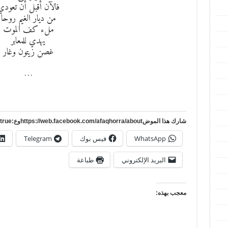
فالآن أقبل أن تعودي
من ديار الغيم روحا
ملء كف الموت
يهدي للمعابر
غصن زيتون وغار
…
شارك هذا الموضhttps://web.facebook.com/afaqhorra/aboutوع:https://www.pinterest.com/?autologin=true
WhatsApp
فيس بوك
Telegram
البريد الإلكتروني
طباعة
معجب بهذه: