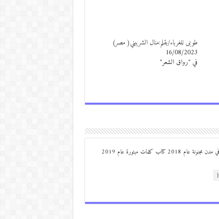
طوبى للغرباء/بقلم:منال الشرببني( مصر)
16/08/2023
في "رواق الشعر"
من مواليد ديرعلا ( الصوالحة) صدر له : كتاب مذكرات مجنون في مدن مجنونة عام 2018 كتاب كلمات مبتورة عام 2019