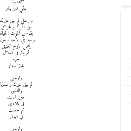
“انقذونا!”
يتقي نارا بنار
وارحلي لم يبق غيرك
بين دارك والحرائق
يقرض الموت الحياة
يرصد في الأحياء موت
يحمل اللوح العتيق
ثم ينثر في التلال
حبه
خبزا ودار
وارحلي
لم يبق غيرك والمسايا
والطيور
حين شالت
في بلادي
ثم حطت
في البوار
وارحلى