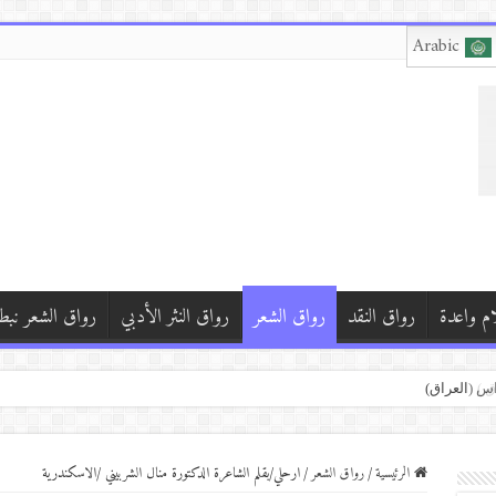
Arabic
ام واعدة
رواق النقد
رواق الشعر
رواق النثر الأدبي
رواق الشعر نبط
لغياب
 سوريا )
الكردية غربة قنبر)
الرئيسية
/
رواق الشعر
/
ارحلي/بقلم الشاعرة الدكتورة منال الشربيني /الاسكندرية