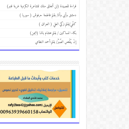
قراءة لقصيدة (لن أتعافى منك للشاعرة الكردية غربة قنبر)
دمشق وأبي وأنا/ بقلم:فاطمة حرفوش ( سوريا )
كفّي/بقلم:زكي العلي ( العراق )
بكاء المساكين / بقلم:هشام باشا (اليمن)
إِنْ يَنْقُصِ الصَّبْرُ/ بقلم:أحمد النظامي