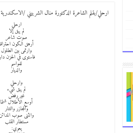
ارحلي/بقلم الشاعرة الدكتورة منال الشربيني /الاسكندرية
ارحلي
لم يبق إلا
صوت شاعر
أرهق الكون احتراقا
وارتمى بين الطلول
فاستوى في الحزن دار
للمواسم
والديار
وارحلي
لم يبق شيء
غير رفض
أوسع الأطلال شتما
والمجازر والتتار
وانثنى صوب المدائن
مستطار القلب
يعوي: