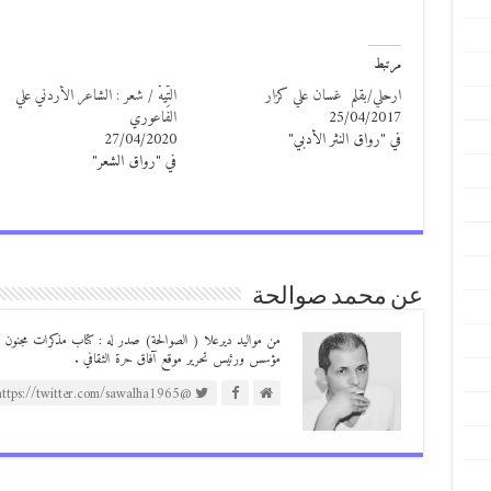
مرتبط
ارحلي/بقلم غسان علي كزار
التِّيهْ / شعر : الشاعر الأردني علي
25/04/2017
الفاعوري
في "رواق النثر الأدبي"
27/04/2020
في "رواق الشعر"
عن محمد صوالحة
مؤسس ورئيس تحرير موقع آفاق حرة الثقافي .
@https://twitter.com/sawalha1965