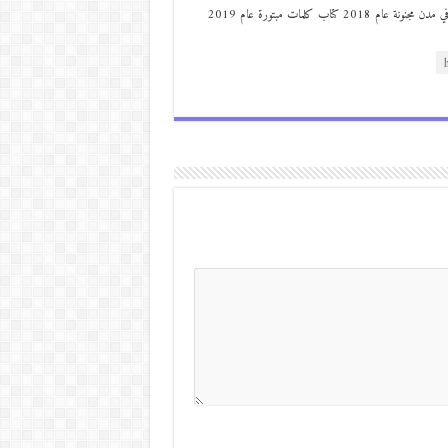
من مواليد ديرعلا ( الصوالحة) صدر له : كتاب مذكرات مجنون في مدن مجنونة عام 2018 كتاب كلمات مبتورة عام 2019