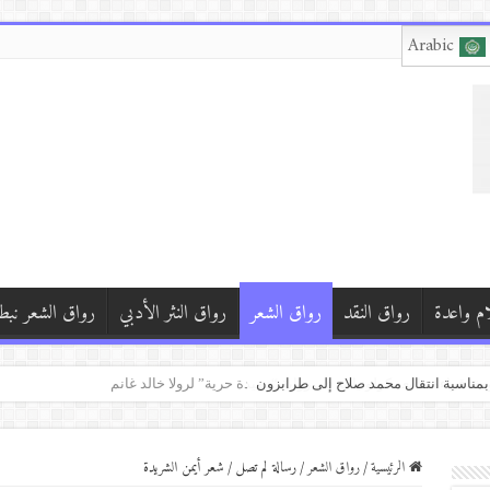
Arabic
ام واعدة
رواق النقد
رواق الشعر
رواق النثر الأدبي
رواق الشعر نبط
مة: قراءة ما بعد كولونيالية في رواية “تنهيدة حرية” لرولا خالد غانم
الرئيسية
/
رواق الشعر
/
رسالة لم تصل / شعر أيمن الشريدة