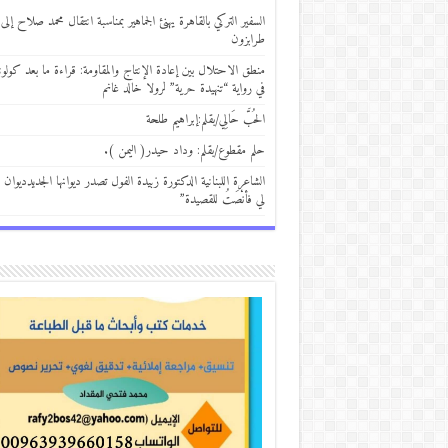
السفير التركي بالقاهرة يهنئ الجماهير بمناسبة انتقال محمد صلاح إلى
طرابزون
منطق الاحتلال بين إعادة الإنتاج والمقاومة: قراءة ما بعد كولوني
في رواية “تنهيدة حرية” لرولا خالد غانم
الحُبَّ حَالِي/بقلم:إبراهيم طلحة
حلم مقطوع/بقلم: وداد حيدر( اليمن ).
الشاعرة اللبنانية الدكتورة زبيدة الفول تصدر ديوانها الجديدديوان 
لي فأنْصَتُ للقصيدة”