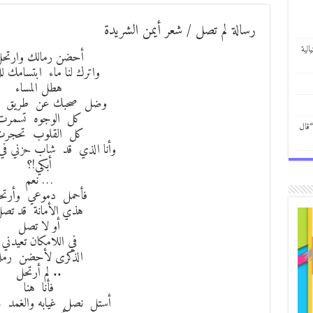
رسالة لم تصل / شعر أيمن الشريدة
الية
أحضن رمالك وارتح
واترك لنا ماء ابتسامك ل
هطل المساء
وضل صحبك عن طريق ال
كل الوجوه تسمرت
“قال
كل القلوب تحجر
وأنا الذي قد شاب حزني في
أبكي!؟
… نعم
فأحمل دموعي وأرتح
هذي الأمانة قد تص
أو لا تصل
في اللامكان تعيدني
الذكرى لأحضن رمل
.. لم أرتحل
فأنا هنا
أستل نصل غيابه والغمد 