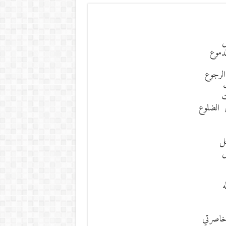
ل
لدموع
رجوع
ت
 الضلوع
ل
ل
ه
خاصرتي