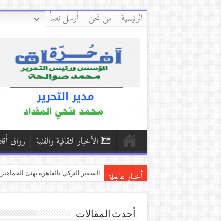
الرئيسية
من نحن
أرسل نصاً
الأخبار الثقافية والفنية
رواق أقل
أخبار عاجلة
الحُبَّ حَالِي/بقلم:إبراهيم طلحة
حلم مقطوع/بقلم: وداد حيدر( اليمن ).
منطق الاحتلال بين إعادة الإنتاج والمقاو
أحدث المقالات