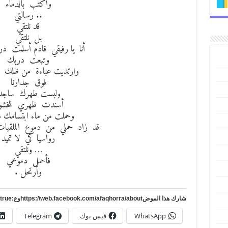
وأكتب بالدماء
.. رسالتي
قد نلتقي
بل نلتقي
أنا يا رفيقي قادم أسلمت در
وتبعت دربك
وارتديت عباءة من ظلك ا
فوق جدارنا
ولبست طهرك ساجد
أسندت ظهري للخشو
وحملت من ماء ابتسامك د
قد زاد حملي من دموع الملقيات
رواسيا كي لا تميد
… ونلتقي
فأحمل دموعي
وأرتحل .
شارك هذا الموضhttps://web.facebook.com/afaqhorra/aboutوع:https://www.pinterest.com/?autologin=true
WhatsApp
فيس بوك
Telegram