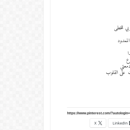
بي للخطى
لممدود
ا
ع
معتي
 على القلوب
X
LinkedIn