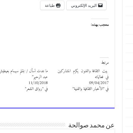
البريد الإلكتروني
طباعة
معجب بهذه:
مرتبط
بيت الثقافة والفنون يكرم المشاركين
ما عدت تسأل / :بقلم سهـــام بعيطي
في فعالياته
عبد الرحيم”
11/10/2018
09/04/2017
في "الأخبار الثقافية والفنية"
في "رواق الشعر"
عن محمد صوالحة