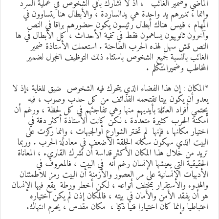
لماضي وضمير الغائب ، اذ لا تشارك باقي الشخوص في عملية السرد
إنما ، تديرهم يد واحدة هي يدالساردة ، والأبطال هنا يتساوون في
لمهام ، فليس هناك أبطال رئيسون يكون حضورهم براقا في النص
آخرون ثانوييون يساهمون فقط في تنمية الأحداث ، كل الأبطال في ها
لنص قش سهل لهذه الحرب الطاحنة . استعملت الأستاذة ضمير
لغائب بالنسبة لجميع الشخوص باستثاء ذلك التوظيف الخجول لضمير
لمخاطب وضميرالمتكلم .
المكان : إن هذا الفضاء الذي يتحرك فيه الشخوص ضيق للغاية ،إذ لا
عدو أن يكون بيتا تقتحمه القذائف من كل حدب وصوب ، فيه
حتمي أفراد العائلة بأيديهم منها وهي تفاجئهم في كل لحظة ، ورغم أن
مكنة الحرب كثيرة متعددة ، لكن كانت الأستاذة أكثر دقة في
ختيار مكانها ، فإنها لم تختر الشوارع أوالجبهات ، وإنما ركزت على
لبيت الذي سيكون سكانه الحلقة الأضعف في معادلة الحرب . وربما
ريد من خلال هذا المكان الأكثر قداسة أن تشرك القاريء ، المعاناة
لحقيقية التي يعيشها الإنسان رغم أنه في البيت ، فالمعروف في
لأدبيات الإنسانية على مر العصور والأزمنة أن البيت رمز للاطمئنان
الهدوء والاستقرار بمختلف أنواعه ، لكن أخطر ورطة يقع فيها الإنسان
و أن يفقد الأمن والأمان في بيته ، فالمكان إذن لم يكن اختياره
عتباطيا وإنما كان اختيارا فنيا ذكيا ، مكان مقدس ، يحرم انتهاك.