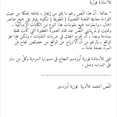
لأستاذة فوزية
 خاتمة : أنّ هذا النّص رغم ما يتميز من إيجاز ، عاملته بحنكة من حيث
لقراءة معاملة القصة القصيرة ( الطويلة ) لكونه يتوفر على جميع عناصر
لجمال ، واحترامه لجميع مقومات هذا النوع من الكتابات الإبداعيّة ،
تمنيت لو لم ينتهي النّص عند تلك الصورة الخطيرة التي كانت قفلة
ادمة وجداً ، أن تخرج الجثث في عربات النفايات ، ولكن هذا هو
لواقع ، بالرغم من أنّ الانزياح عن الواقع من خصائص نجاح فنّ
لسرد بصفة عامة ..
تمنى للأستاذة فوزية أوزدمير النجاح في مسيرتها السردية وكلّ من سار
لى الدرب وصل .
~~~~~~~~~~~~~~~~~~~~~~~~~~
لنّص المعتمد للأديبة فوزية أوزدمير