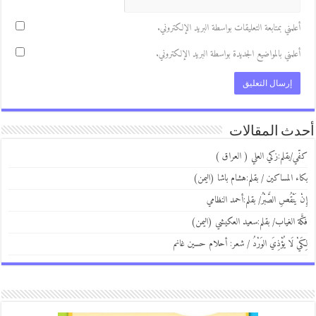
علمني بمتابعة التعليقات بواسطة البريد الإلكتروني.
علمني بالمواضيع الجديدة بواسطة البريد الإلكتروني.
ث المقالات
ي/بقلم:زكي العلي ( العراق )
ء المساكين / بقلم:هشام باشا (اليمن)
 يَنْقُصِ الصَّبْرُ/ بقلم:أحمد النظامي
َة الغياب/ بقلم:سعيد العكيشي (اليمن)
يْ لَا يُؤْذِيَ الوَرْدُ / شعر: أحلام حسين غانم