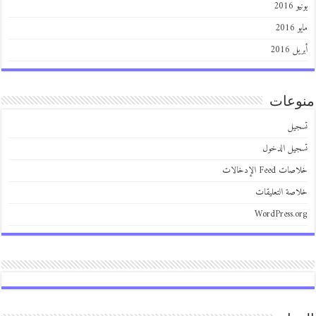
2016
201
 2016
عات
يل
يل الدخول
 Feed الإدخالات
صة التعليقات
WordPress.