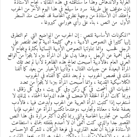
لغرابة والاندهاش وهذا ما سنناقشه في هذه المقالة . نجاح الأستاذة
ذن متوقف على طريقة سرد ما سيقع في هذا اليوم الآخر من الحرب
أعتقد أن الأستاذة من وجهة نظري الخاصة قد نجحت منذ السطر
لأول من النص ، بناء على رأي هوراسي كيروغا .
المكونات الأساسية للنص : إن الحرب من المواضيع التي تم التطرق
ليها كثيرا في النصوص الأدبية ، وهي كثيمة أدبية لم تعد تقتصر على
لرجل فحسب وإنما تناولتها النصوص الأدبية النسائية بكثرة وبنجاح لا
قل أهمية عن الرجل ، وهذا يدل على أن المرأة جزء لا يتجزأ من الواقع
لعربي العام ،فالأديبة أصبحت تعالج هذه الظاهرة لأنها لم تعد تلك
لمرأة البعيدة عن جبهات القتال ، وتأتيها الأخبار من بعيد كما ألفنا
لك في قصص الحروب ، لم يعد ذلك كما ألفناه في الحروب
لكلاسيكية القديمة ، وإنما أصبحت المرأة جزءا لا يتجزأ من تعدد
لجبهات التي أضحت في كل ركن وفي كل بيت ، وفي كل زقاق ،
ربما كانت المرأة الحلقة الأضعف في هذه الدوامة الحمقاء ، لذلك لا
ستغرب إذا كتبت المرأة العربية عن الحرب وأبدعت فيها ، فالأدب
صفة عامة ، معاناة وتجارب ،وعندما تكتب المرأة عن الحرب فإنها
كتب عن تجاربها الخاصة والتي ربما تكون أكثر مرارة ،في هذا النص
لقصير جدا والذي كنت أتمنى أن لا أصدم بقفلته لجماله ، استطاعت
لأستاذة فوزية أن تضع القاريء في فوهة البركان ، لتشركه الإحساس
فسه ، و الانفعالات نفسها ، والكاتب الجيد هو الذي يجعل القاريء