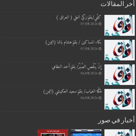
 المقالات
كفّي/بقلم:زكي العلي ( العراق )
07/08/2026
بكاء المساكين / بقلم:هشام باشا (اليمن)
07/08/2026
إِنْ يَنْقُصِ الصَّبْرُ/ بقلم:أحمد النظامي
06/08/2026
فكَّة الغياب/ بقلم:سعيد العكيشي (اليمن)
06/08/2026
بار في صور