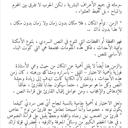
رماته في جميع الأعراف البشرية ، لكن الحرب لا تفرق بين المحرم
المباح ، بل تخبط العشواء .
 الزمن : توأم المكان ، فلا مكان بدون زمان ولا زمان بدون مكان ،
ا هذا بدون ذاك ..
هو اللحظة أو اللحظات التي تتنوع في النص السردي ، بتنوع الأمكنة
تنمية الأحداث ، فكل هذه المقومات مجتمعة هي التي كونت البناء
لأساسي للنص .
الزمن هنا أيضاً لا يقل أهمية عن المكان من حيث وعي الأستاذة
وزية بأهمية الاختيار – الليل – بأسراره ومشاكله ورهبته ، كان زمن
ذه الأحداث ، وذلك لأنّ الكاتبة كانت تهدف إلى زيادة وحشة
لنّص وكلّ ما هو موحش ، حتماً سيكون جذاباً للقارئ ، خالقاً
لإدهاش والإعجاب ، ومن عوامل إقبال القارئ على قراءة النص .
لعل الاختيار له أهمية خاصة بالنسبة لنجاح أيّ نص سرديّ كيفما
كون نوعه ، خصوصاً وأنّنا أصبحنا نتعامل مع قارئ من نوع ” خاص
 قارئ من الصعب نيل رضاه وإعجابه وجعله يقبل على قراءة النصوص
 في هذا الخضم الكبير من وسائل المعرفة والترفيه ، تحضرني قولة لرائد