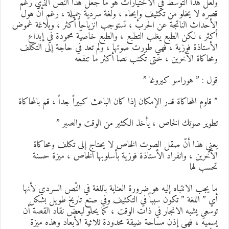
لعل هذا التوسط في الاختيارات هو ما جعل هذا النّص الذي رغم
صره لا يخلو من تكثيف وإيحاء ، ولغة سردية جميلة ، رغم أنّ هول
لأحداث الناتجة عن الحرب ، تستوجب انزياحاً أكثر ، وبلاغة غموض
كثر ، لكن الطبع يغلب التطبع ، والطبع خاصيّة محمودة في إبداع
لأستاذة فوزية ، فهي طورت صوتها ، ولم تعد في حاجة إلى التكلف
محاكاة الآخرين ، ختى تكتب نصا أكثر ما تنفعه
ول : ” هوراسو كيروغا ”
 قاوم المحاكاة قدر الإمكان إذا كان الباعث كبيراً جداً ، قم بالمحاكاة
طوير صوتك الخاص ، يأخذ الكثير من الوقت والصبر ”
عني هذا أنّ صقل الصوت الخاص لا يحتاج إلى تكلف ومحاكاة
لآخرين ، وانفراد الأستاذة فوزية بأسلوبها الخاص ، ميزة حسنة
حسب لها
ا يجب الانتباه إليه هو ضرورة العناية باللغة في النّص السردي لأنها
ي ” اللغة ” تكون سبباً في التكثيف وفي صنع تاريخ طويل بشكل
وسعي يشبه الانجار في ذات الوقت ، كما يحلو لبعض نقاد القصة أن
سميه ، فهي إذن مساحة ضيقة محدودة ثلاثية الأبعاد وهذه ميزة