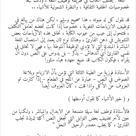
 اللغة : يختلف الكتاب في طريقة توظيف اللغة ، وذلك تبعاً
خصوصيات الخلفية الثقافية ، والنظرة الشمولية للأشياء ..
د نقول كل له صوته ، هذا صحيح وسليم ، لكن هناك من يبالغ في
وظيف الانزياحات اللغوية ، خصوصاً إذا كانت تخضع لعامل التكلف
 فتتحول إلى عيب من عيوب الكتابة ، تخلق هذه الانزياحات بعض
لتشويش في ذهن القارئ ، وهناك نوع ثان يعمد إلى استعمال اللغة
لمباشرة المبتدلة التي لا تؤدي الوظيفة المنوطة بها ، فهي لا تخلق في
فس القارئ أيّ اندهاش – يذكر – بل يدوس على النص دون أن
قرأه ، فيكون الكاتب قد ضيع جهده هباء منثورا
لأستاذة فوزية من الطينة الثالثة التي تؤمن بأنّ الانزياح وبلاغة
لغموض في النّص – عبارة عن الملح في الطعام – إذا كثرت تم
لعزوف عن الأكل وإذا قلت ، كان العزوف أيضاً
 ( خير الأشياء كما تقول أوسطها )
الأستاذة توظف لغة سهلة متمنعة عن الابتدال والمباشر ، ولكنها من
ين لآخر تضيف بعض التوابل التي تجعل النّص أكلة لذيذة تجلب
لقارئ ، كما يجلب مصدر الرحيق ” النحل ”