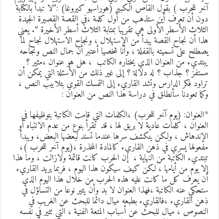
خر للحرب ) بقول القاص الكبير (هوراسيو كيروغا) :”لا تبدأ بالكتابة
ون أن تعرف أين ستذهب من أول كلمة ،في القصة القصيرة الجيدة
لثلاث الأسطر الأولى هي تقريبا بمتابة الثلاث أسطر الأخيرة “. يعني
ذا أن نجاح القصة يبدأ من الإستهلال ، ونجاح الاستهلال نجاح لما
صطلح على تسميته بالقفلة ، وأنا شخصيا أعتبر أن جمال النص ونجاحه
بتديء من العنوان الذي يختاره الكاتب ، هل هو عنوان ،مثير ؟
ستفز ؟ جذاب ؟ له دلالة ؟ إلى غير ذلك من الأسئلة التي يمكن أن
راود فكر الدارس وتشد القاريء إلى التمسك القوي بتلابيب النص ،
كما تعودنا سأنطلق في دراسة هذا النص من العنوان :
العنوان: (يوم آخر للحرب) ،الكلمات التي قامت الكاتبة بتوظيفها في
لعنوان ، كلمات عادية لا بريق لها ، قد تقرأ بنوع من عدم الانتباه أو
لإندهاش ، ولكن ينكشف سرها عندما تسند لبعضها البعض، ويبدأ
فعولها يسري في ذهن القاريء كالمادة المخذرة ،(يوم آخر للحرب )،
بتديء الكاتبة من النهاية ، إن الحرب كانت قائمة ولازالت ، وما هذا
لا يوم من أيامها ، لكن كيف سيكون هذا اليوم ، فربما يريد القاريء
ن يعرف كل ما كانت عليه هذه الحرب من خلال هذا اليوم الذي
تحكي عنه الكاتبة ،فهذا العنوان لا بد وأن يثير نوعا من التساؤل في
هن القاريء ،فالقاريء بطبعه ميال دائما للبحث عن الغريب في
لنصوص ، ميال للبحث عن أسباب المتعة الفنية ، التي تثير في نفسه