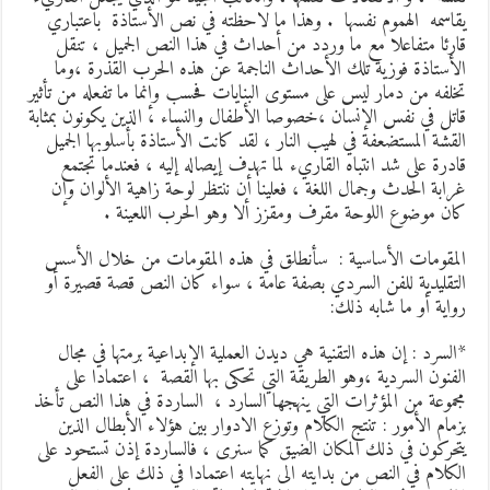
قاسمه الهموم نفسها . وهذا ما لاحظته في نص الأستاذة باعتباري
ارئا متفاعلا مع ما وردد من أحداث في هذا النص الجميل ، تنقل
لأستاذة فوزية تلك الأحداث الناجمة عن هذه الحرب القذرة ،وما
خلفه من دمار ليس على مستوى البنايات فحسب وإنما ما تفعله من تأثير
اتل في نفس الإنسان ،خصوصا الأطفال والنساء ، الذين يكونون بمثابة
لقشة المستضعفة في لهيب النار ، لقد كانت الأستاذة بأسلوبها الجميل
ادرة على شد انتباه القاريء لما تهدف إيصاله إليه ، فعندما تجتمع
رابة الحدث وجمال اللغة ، فعلينا أن ننتظر لوحة زاهية الألوان وإن
ان موضوع اللوحة مقرف ومقزز ألا وهو الحرب اللعينة .
لمقومات الأساسية : سأنطلق في هذه المقومات من خلال الأسس
لتقليدية للفن السردي بصفة عامة ، سواء كان النص قصة قصيرة أو
واية أو ما شابه ذلك:
السرد : إن هذه التقنية هي ديدن العملية الإبداعية برمتها في مجال
لفنون السردية ،وهو الطريقة التي تحكى بها القصة ، اعتمادا على
جموعة من المؤثرات التي ينهجها السارد ، الساردة في هذا النص تأخذ
زمام الأمور : تنتج الكلام وتوزع الادوار بين هؤلاء الأبطال الذين
تحركون في ذلك المكان الضيق كما سنرى ، فالساردة إذن تستحود على
لكلام في النص من بدايته الى نهايته اعتمادا في ذلك على الفعل