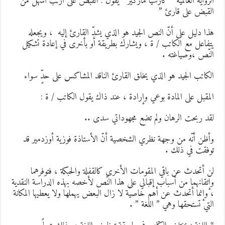
لرواية العالمية ” كارسيا ماركيز ” يقول : القبض على أرنب أسهل من
لقبض على قارئ ”
ذا دليل على أنّ النص الجيد هو الذي يشدّ القارئ إليه ، ويجعله
تفاعل مع الكاتب / ة ، ويشارك بطريقة أو بأخرى في إعادة تشكيل
لنّص ،وصياغته .
لكاتب الجيد هو الذي يخلق القارئ الناقد المشاكس على حدٍّ سواء
لمقبل على المادة بوعي وإرادة ، عند ذاك يقول الكاتب / ة :
قد ربحت الرهان ولم تضع مجهوداتي سدى ..
أظن أنّه من وجهة نظري الشخصية أنّ الأستاذة فوزية أوزدمير قد
وفقت في ذلك .
ن أتحدث عن باقي المقومات الأخرى كالقفلة والحبكة ، فتوفرهما
إتقانهما من أسباب إقبالي على هذا النّص لأخصه بهذه الدراسة النقدية
 وإنما أتحدث عن أهم خاصيّة لا زال البعض يهملها ولا يعطيها المكانة
لتي تستحقها وهي ” اللغة ” .