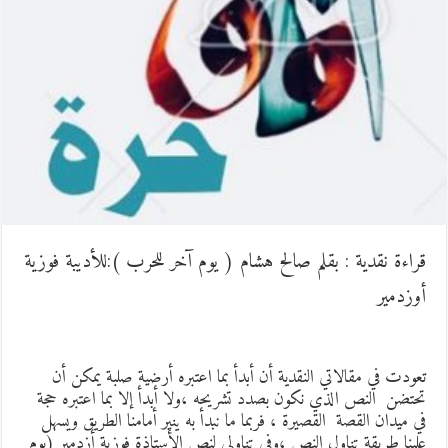
راءة نقدية : بقلم صالح هشام ( يوم آخر للحرب ):للأديبة فوزية
وزدمير
عودت في مقالاتي النقدية أن أبدأ بما اعتبره أرضية صلبة يمكن أن
حتضن النص الذي نكون بصدد تشريحه ،ولا أبدأ إلا بما اعتبره حجة
ي ميدان القصة القصيرة ، فربما ما نبدأ به ينير أمامنا الطريق ويسهل
لينا طريقة تناول النص ،وفي تناولي لنص الأستاذة فوزية أزدمير (يوم