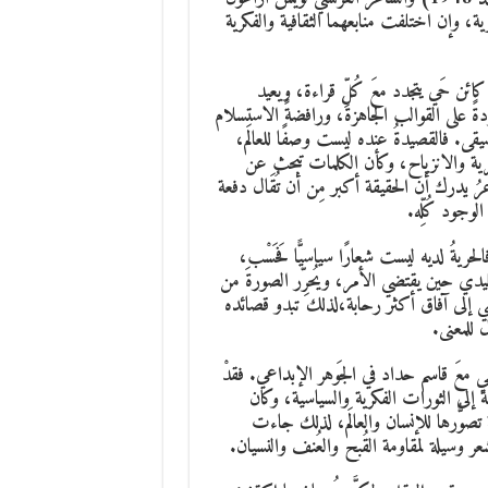
ة الشعرية، وإن اختلفت منابعهما الثقافية والفكرية
ائن حَي يتجدد معَ كُلِّ قراءة، ويعيد
ةً على القوالب الجاهزة، ورافضةً الاستسلام
يقى. فالقصيدةُ عنده ليست وصفًا للعالَم،
رمزية والانزياح، وكأن الكلمات تبحث عن
ُ يدرك أن الحقيقة أكبر مِن أن تُقَال دفعة
وجود كُلِّه.
 لديه ليست شعارًا سياسيًّا فَحَسْب،
لتقليدي حين يقتضي الأمر، ويُحرِّر الصورةَ من
وسي إلى آفاق أكثر رحابة،لذلك تبدو قصائده
 للمعنى.
 معَ قاسم حداد في الجَوهر الإبداعي. فقدْ
إلى الثورات الفكرية والسياسية، وكان
ة تصوُّرها للإنسان والعالَم، لذلك جاءت
عر وسيلة لمقاومة القُبح والعُنف والنسيان.