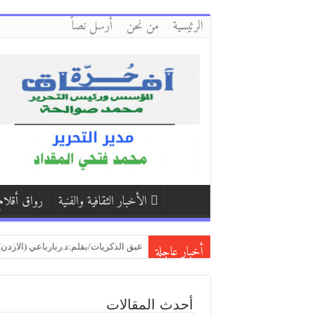
الرئيسية
من نحن
أرسل نصاً
الأخبار الثقافية والفنية
رواق أقلام
أخبار عاجلة
عجز/بقلم:علي أحمد عبده قاسم
ملفات سرية/بقلم:*أمة الله الأحمدي
الفريق أول الركن خالد جميل الصرايرة…
أحدث المقالات