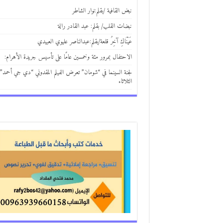
نبض القافية /بقلم:نوار الشاطر
نبضات القلب/ بقلم: عبد القادر رالة
عَيْنَاكِ آخِرُ قلعة/بقلم:عبدالناصر عليوي العبيدي
الاحتفال بمرور مئة وخمسين عامًا على تأسيس جريدة الأهرام:
لجنة السينما في “شومان” تعرض الفيلم المقدوني “دي جي أحمد”
الثلاثاء