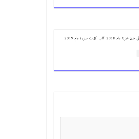
من مواليد ديرعلا ( الصوالحة) صدر له : كتاب مذكرات مجنون في مدن مجنونة عام 2018 كتاب كلمات مبتورة عام 2019