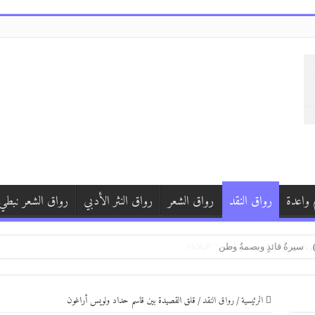
 واعدة
رواق النقد
رواق الشعر
رواق النثر الأدبي
رواق الشعر نبطي
 سيرةُ قائدٍ وبصمةُ وطن
الرئيسية
/
رواق النقد
/
قلق القصيدة بين قاسم حداد ولويس أراغون