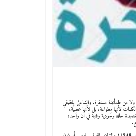
ولا من طمأنينة مستقرة. والشاعرُ الحقيقي
مات لأنها مِطواعة، بل لأنها عَصِيَّة،
القصيدة حالةً وجودية وفنية في آن واحد،
ع.
في هذا السياق، تتجلى تجربة الشاعر البحريني قاسم حداد ( وُلد 1948) والشاعر الفرنسي لويس أراغون