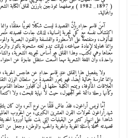
( 1897_ 1982 ) بوصفهما نموذجَيْن بارزَيْن لقلق الكتاب
والجَمالية.
آمنَ قاسم حداد بأنَّ القصيدة ليست شكلًا لغويًّا مغلقًا، وإنما ك
اكتشافَ نفسه معَ كُلِّ تجربة إنسانية، لذلك جاءت قصيدته متمرد
للمألوف، ومنفتحةً على الأسطورة والفلسفة والفنون البصرية والموس
وإنما محاولة لإعادة صياغته، لذلك تبدو لغته مشحونة بالتوتر وال
معناها وهي تُكتَب. وهذا القلقُ هو أساس تجربته الشعرية، والشاعر
واحدة، وأن اللغة الشعرية مهما اتَّسعت ستظلُّ عاجزة عن احتواء ال
ولا ينفصل هذا القلق عند قاسم حداد عن هاجس الحرية، فالحريةُ
وإنما ممارسة جَمالية أيضًا. فهو يُحرِّر القصيدةَ مِن سلطان الوزن ا
العلاقات المألوفة، ويمنح الكلمة حقها في أن تتجاوز معناها القام
وكأنها رحلة دائمة نحو المجهول، حيث لا نهاية للبحث، ولا اكتمال
أمَّا لويس أراغون، فقدْ عاش قَلَقًا من نوع آخر، وإن كان يلتقي
شهد أراغون تحولات القرن العشرين الكبرى، مِن الحروب العالمية 
شاهدًا على انهيار كثير من اليقينيات التي بنت عليها أوروبا الحديث
قصيدته مُحمَّلة بأسئلة الهُوية والحرية والحُب والوطن، وجعل من الش