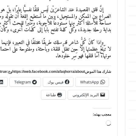
إنَّ قلق القصيدة عند الشاعرَيْن لَيس قلقًا نفسيًّا عابرًا، بلْ ه
الصراع بين الممكن والمستحيل، وبين ما تستطيع اللغةُ أن تقوله وم
مساحةً للأسئلة أكثر منها مُستودعًا للأجوبة، ومِنبرًا للبحث أكثر مِ
بداية رحلة جديدة، وكُلُّ كلمة تفتح بابًا إلى كلمات أُخرى، وكأ
وإذا كانَ كُلُّ شاعر قد سلك طريقًا مختلفًا في التعبير، فإنهم
لا تَبْلغ عظمتها إلا حِين تظلُّ قلقة، وباحثة، ومفتوحة على احت
موتها، أمَّا قلقها فهو سِر خلودها.
شارك هذا الموضhttps://web.facebook.com/afaqhorra/aboutوع:https://www.pinterest.com/?autologin=true
WhatsApp
فيس بوك
Telegram
البريد الإلكتروني
طباعة
معجب بهذه:
جاري
التحميل…