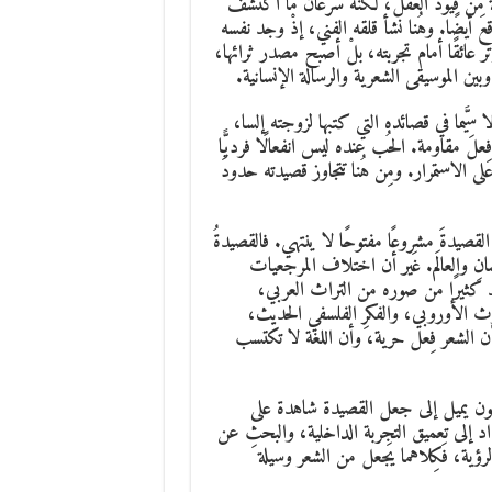
ِلة من قيود العقل، لكنَّه سُرعان ما اكتشف
 أيضًا. وهُنا نشأ قلقه الفني، إذْ وجد نفسه
لتوتر عائقًا أمام تجربته، بلْ أصبح مصدر ثرائها،
بين الموسيقى الشعرية والرسالة الإنسانية.
ِيَّما في قصائده التي كتبها لزوجته إلسا،
 مقاومة. الحُب عنده ليس انفعالًا فرديًّا
على الاستمرار. ومِن هُنا تتجاوز قصيدته حدودَ
لقصيدةَ مشروعًا مفتوحًا لا ينتهي. فالقصيدةُ
نِ والعالَم. غَير أن اختلاف المرجعيات
د كثيرًا من صوره من التراث العربي،
لإرث الأوروبي، والفكرِ الفلسفي الحديث،
بأن الشعر فِعل حرية، وأن اللغة لا تكتسب
اغون يميل إلى جعل القصيدة شاهدة على
اد إلى تعميق التجربة الداخلية، والبحثِ عن
رؤية، فَكِلاهما يَجعل من الشعر وسيلة