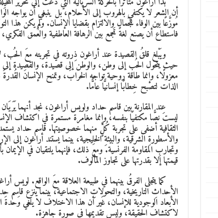
بدأ أراغون متأثرًا بالحركة السريالية التي دعت إلى تحرير المُخيّ
أن الشعر لا يكتفي بالهروب إلى الأحلام، بل ينبغي أن يواجه الواقعَ
مُوزَّعًا بين الوفاء للجَمال والالتزام بقضايا الإنسان. ولَم يكن هذا ا
فاستطاع أن يصنع لغةً تَجمع بين الرهافة العاطفية والعُمق الفكري، و
ويَبْلغ قلقُ القصيدة عند أراغون ذِروته في تجربته معَ الحُب، لا س
حيث يتحول الحُب إلى وطن، والوطن إلى قصيدة، والقصيدة إلى فِعل
معزولًا، وإنما طاقة روحية تواجه الخرابَ، وتمنح الإنسانَ القُدرةَ 
الذات لتصبح خِطابًا إنسانيًّا عامًّا.
عِند المقارنة بين قاسم حداد ولويس أراغون، نجد أنهما يَرَيَان ا
ليست نصًّا مكتفيًا بنفسه، وإنما مغامرة مستمرة في اكتشاف الإنسا
الثقافية أضفى على تجربة كُلٍّ منهما خصوصيتها. قاسم حداد يستم
والأسطورةِ الشرقية، والبيئةِ الخليجية، بينما يستند أراغون إلى ا
وتجاربِ المقاومة الفرنسية. ومعَ ذلك، فإنهما يلتقيان في الإيمان 
قيمتها إلا بقدرتها على تجاوز المألوف.
كما يتجلى الفرقُ بينهما في طبيعة العلاقة معَ الواقع. لويس أر
الأحداثِ التاريخية، والتحولاتِ الاجتماعية، بينما ينزع قاسم حد
الأبعاد الوجودية للإنسان، غَير أن هذا الاختلاف لا يلغي وَحدةَ ال
لاكتشاف الحقيقة، وليس تقديمها في صورة جاهزة.