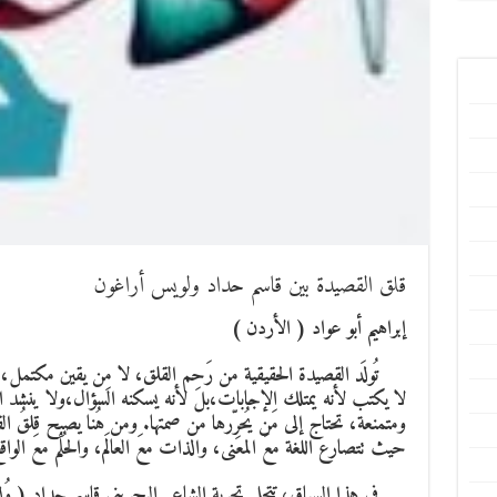
قلق القصيدة بين قاسم حداد ولويس أراغون
إبراهيم أبو عواد ( الأردن )
تُولَد القصيدة الحقيقية من رَحِم القلق، لا مِن يقين مكتمل، 
لا يكتب لأنه يمتلك الإجابات،بل لأنه يسكنه السؤال،ولا ينشد الكل
ومتمنعة، تحتاج إلى مَن يُحرِّرها من صمتها. ومن هُنا يصبح قلقُ 
حيث تتصارع اللغة معَ المعنى، والذات معَ العالَم، والحُلْم معَ الواق