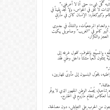
ه كلّ شيء، حتى أنا لا أعرفني.”
ذات لا تثق في الحواس، ولا تجد يقيناً في
كامو وكيركغارد: الإنسان كائنٌ في مأزقٍ
ي، وانعدام المرجعيّات، والشكّ في جدوى
ى ألبير كامو في “الغريب” وصامويل بيكيت
عجز والتكرار.
طّع، والمسيّج بالخوف. تتحول غرفه إلى
يمثّلون شعباً مشتتاً داخل وطنٍ فقد
.”
مواطنيه، يتحوّل البنسيون إلى مأوىً للهاربين،
خائفة.”
حبة، يُجسّد الوطن المقهور الذي لا يوفّر
 انعكاسٌ لنظامٍ مأزومٍ في الخارج.
ناجون من الحرب على التعايش، دون مصالحة.