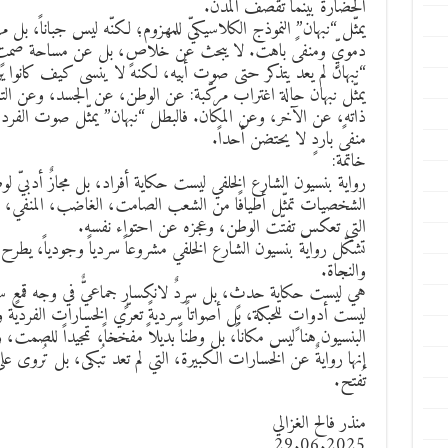
الحضارة بينما تُقصف المدن.
يمثّل “نبهان” النموذج الكلاسيكيّ للمهزوم؛ لكنّه ليس جباناً، ب
دمويٍّ ومنفىً باهت. لا يبحث عن خلاصٍ، بل عن مساحة صمتٍ،
“نبهان لم يعد يتذكر حتى صوت أبيه، لكنه لا ينسى كيف كانوا
يمثّل نبهان حالة اغتراب مركّبة: عن الوطن، عن الجسد، وعن 
ذاته، عن الآخر، وعن المكان. فالبطل “نبهان” يمثّل صوت الفرد ا
منفىً باردٍ لا يحتضن أحداً.
خاتمة:
رواية بنسيون الشارع الخلفي ليست حكاية أفراد، بل مجازٌ أدبيّ 
الشخصيات تمثّل أطيافًا من الشعب الصامت، الغاضب، المنفي، والمق
التي تعكس تفتّت الوطن، وعجزه عن احتواء نفسه.
تشكّل رواية بنسيون الشارع الخلفي مشروعاً سردياً وجودياً، يطرح
والنجاة.
هي ليست حكاية حدثٍ، بل سردٌ لانكسارٍ جماعيٌّ في وجه قمعٍ س
ليست أدواتٍ للحبكة، بل أصواتاً سرديةً تعرّي الخسارات الفردية وا
البنسيون هنا ليس مكاناً، بل وطناً بديلاً مفخخاً، تمجيداً للصمت، وتأبي
إنها روايةٌ عن الخسارات الكبيرة، التي لم تعد تُبكى، بل تُرو
تُفتح.
منذر فالح الغزالي
29.06.2025