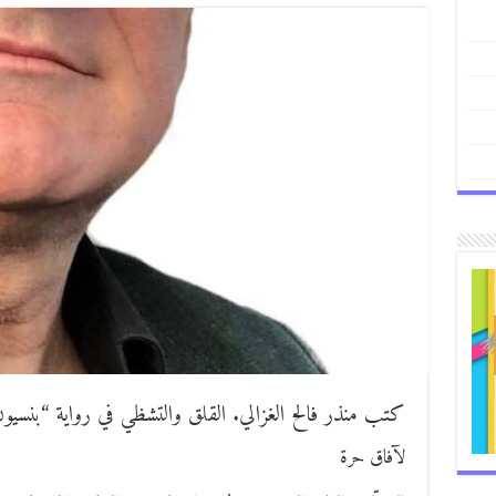
كتب منذر فالح الغزالي. القلق والتشظي في رواية “بنسيون
لآفاق حرة