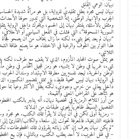
نبهان: الوعي القَلِق
نبهان ليس مجرّد بطلٍ تقليديٍّ للرواية، بل هو مرآةٌ شديدة الحساسي
الحرب والانهيار الوطني. إنه الشخصية التي تدور حولها الأحداث، ل
ومُثقل بالأسئلة. يفتقر نبهان إلى الحسم، ويتحرّك داخل الرواية بث
السورية المسحوقة”، التي فشلت في الفعل السياسيّ أو الأخلاقيّ، 
“نبهان لم يعد يحلم بشيء، لكنه ما زال يخاف من أن يصحو فجأة 
هذا التوتر بين الخوف والرغبة في الاختفاء هو ما يصنع طاقة الشخ
التلاشي.
هو يمثّل صوت المحايد المأزوم، الذي لا يقف مع طرف، لكنه يد
شيء، غريبًا في وطن لا يشبهه. هو رمز للجيل الخاسر في وطن 
الوطن والحرية، ليجد نفسه بين مطرقة الاستبداد وسندان الحرب ال
في الرواية، نبهان ليس ضحيّةً فقط، بل ممثلٌ للضمير المكسور، 
داخليٍّ يُعاني من خرَسٍ وجوديٍّ؛ لكنّه يظلّ الأكثر وعياً بما حو
هو شاهدٌ على انقراض المعنى والقيمة.
من أبرز الملامح الرمزية في شخصية نبهان، أنه يتاجر بالكتب المخطو
التفصيل البسيط ظاهريّاً يحوي طبقاتٍ من الدلالة:
– رمزيةٌ أولى تكمن في أنّ نبهان لا يقرأ تلك الكتب. هو مجرّد
فاعليته التاريخية. فالمعرفة تحوّلت إلى سلعة، والكاتب/القارئ إلى
“لم يكن نبهان يعرف إن كان زبائنه يقرؤون تلك المخطوطات، لكنه 
– في ظل الحرب، لا أحد يطلب الكتب. وبالتالي، فإن بيع المخطوط