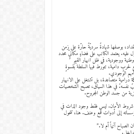
قداد، بوصفها شهادةً سرديّةً حارّة على زمن
وّل عليه. يعتمد الكاتب على فضاءٍ مكانيٍّ محدد
ية ووجودية، في ظل انهيار القيم
 لحربٍ دامية، تتورّط فيها السلطة بقسوةٍ
امهم الوجودي.
كةٍ دراميةٍ متصاعدة، بل تشتغل على الانهيار
الشعب نفسه. في هذا السياق، تصبح الشخصيات
زية من جسد الوطن المجروح.
د كل شروط الأمان. ليس فقط وجود الذات في
سساته إلى أدوات قمع وعنف. هنا، تتحول
الصباح آتياً أم لا.”
لداخلي.