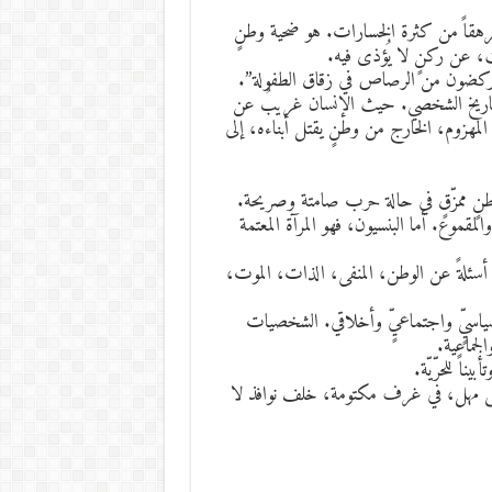
ل مرهقاً من كثرة الخسارات. هو ضحية وطنٍ
 عن ركنٍ لا يُؤذى فيه.
 يركضون من الرصاص في زقاق الطفولة”.
التاريخ الشخصي. حيث الإنسان غريبٌ عن
لمهزوم، الخارج من وطنٍ يقتل أبناءه، إلى
لوطنٍ ممزّقٍ في حالة حرب صامتة وصريحة.
موع. أما البنسيون، فهو المرآة المعتمة
 أسئلةً عن الوطن، المنفى، الذات، الموت،
ياسيٍّ واجتماعيٍّ وأخلاقي. الشخصيات
لجماعية.
ناً للحرّيّة.
ى على مهل، في غرف مكتومة، خلف نوافذ لا