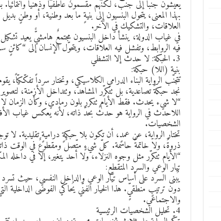
يعيشون جنباً إلى جنب، لكنهم مقسمون عاطفيّاً وذهنيّاً وانتمائيّاً
بهذا المعنى، يتحول البنسيون إلى بنيةٍ ما بعد وطنية، أو وطنٍ بديل مُ
العلاقات، والتشكيك في الآخر.
في غياب الدولة، ينشأ داخل البنسيون مجتمعٌ هامشيٌّ يعيد تشكيل
فيه الروابط، وتفشل فيه العلاقات، ويتحوّل الإنسان إلى “كائنٍ س
3. الحبكة: لا حدث إلا التشظي
بنية (اللا) حبكة:
تتجنّب الرواية البناء الدرامي الكلاسيكي، وتختار سرداً تفكّكيّاً، يق
نجد حبكةً تصاعدية، بل تتكرّر المشاهد، وتتداخل الأزمنة، لتصوير
“لا شيء يحدث. فقط الأيام تتكرر بلون رمادي، وكأن الزمان لا 
اللاحدث في الرواية هو حدثٌ بحدّ ذاته، لأنه يعكس غياب الأفق، 
الشخصيات.
تختار الرواية، عن عمدٍ، أن تكون بلا حبكةٍ دراميةٍ تقليدية. لا توج
ذروةٌ، ولا خاتمةٌ حاسمة. كلّ شيءٍ متّصلٌ ومقطوعٌ في الوقت ذات
“الأيام تتكرّر مثل وجوه النزلاء، ولا أحد يتغير، إلا في داخله ال
تيار الوعي والسرد المتقطع:
يُبنى السرد على أساس تيّار الوعي والداخل النفسي، حيث تسرد 
دون ترتيبٍ منطقيٍّ. هذا الخيار الفنّي يُحاكي الفوضى الداخلية ا
والاجتماعي.
4. تحليل الشخصيات الرئيسية