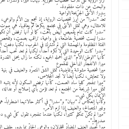
تركّز الرواية على ثلاث شخصياتٍ محوريةٍ: نبهان، ميرا، وسدرا، تتح
والبحث عن ذاتٍ مفقودة.
سدرا: الأنثى الجريحة/الواعية
تُعدّ “سدرا” من أبرز شخصيات الرواية، إذ تجمع بين الألم والوعي،
للامتثال، وهي تمثّل الأنثى في مجتمعٍ ينكرها ثم يعاقبها. هي صوت ا
“سدرا كانت تنام بقميصٍ أبيض باهت، كما لو أنها ترفض أن تكو
سدرا ليست شخصيةً خاضعة، بل واعية، تراقب بصمت، وتلخّص ما ل
الفئة المظلومة والمهمّشة التي لم تشترك في الحرب، لكنّها دفعت ال
“سدرا كانت الوحيدة التي لا تكره أحداً، لكنها لم تعد تحب أحداً 
كأنها “الوطن/الأم” الذي أهمله الجميع، لكنّه ما زال يحمل القد
ميرا: الانفجار الداخلي للمقموع
ميرا شخصية مشوشة وغاضبة، تمثل الشقّ المتمرّد والعنيف في بنية الم
ولا تتعايش، لكنها أيضاً لا تجد الخلاص.
“ميرا تنفجر كلما ساد الصمت. كأنها ترفض السكون لأنه يشبه الق
تمثّل ميرا شريحةً من المجتمع، لم تعد تؤمن بأيّ إصلاحٍ أو عدالة
الإيمان بكلّ شيء.
وكأنها انعكاس لـ “نبهان” و”سدرا” في أكثر حالاتهما اضطراباً. 
وغير المُتصالح، والعنيف إذا لزم الأمر.
“ميرا لم تكن تتكلم كثيراً، لكنها عندما تنفجر، تقول كلّ شيءٍ 
صدرها.”.
ميرا تُجسّد العنف المضادّ للخذلان، والوعي الحادّ بما يدور خلف ال