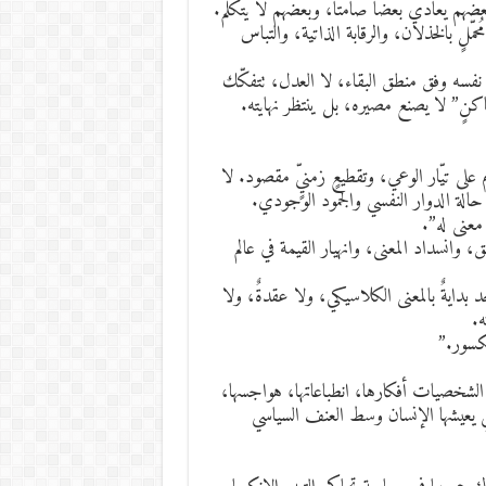
. بعضهم يعادي بعضًا صامتًا، وبعضهم لا يتكلم.
حمّلٍ بالخذلان، والرقابة الذاتية، والتباس
 نفسه وفق منطق البقاء، لا العدل، تتفكّك
اكنٍ” لا يصنع مصيره، بل ينتظر نهايته.
وم على تيّار الوعي، وتقطيعٍ زمنيٍّ مقصود. لا
 حالة الدوار النفسي والجمود الوجودي.
معنى له”.
وانسداد المعنى، وانهيار القيمة في عالم
د بدايةٌ بالمعنى الكلاسيكي، ولا عقدةٌ، ولا
ه.
مكسور.”
الشخصيات أفكارها، انطباعاتها، هواجسها،
لتي يعيشها الإنسان وسط العنف السياسي