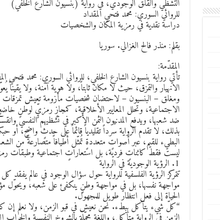
التشظّي والقلق الوجودي، في رواية (بنسيون الشارع الخلفي)
للروائي السوري: محمد فتحي المقداد
دراسة نقدية في رمزية المكان والشخصيات
بقلم: منذر فالح الغزالي. سوريا
المقدّمة:
تأتي رواية بنسيون الشارع الخلفي، للروائي السوري: محمد فتحي الم
الانهيار والتمزق، حيث لا مكان ثابتاً، ولا هوية آمنة، ولا يقيناً يُع
ومغلق – البنسيون – لاحتضان شخصيات مأزومة تعيش تمزقات وطن
الاجتماعية، وتحلل المعايير الأخلاقية، كمجازٍ رمزيٍّ لوطنٍ خاضعٍ
ضد شعبها، ويدفع المدنيون الثمن الأكبر في تشظيهم النفسي وانقس
بذلك، لا تقدم الرواية سرداً تقليدياً قائماً على حدثٍ واضحٍ، أو حب
البطيء للقيم، عبر أصواتٍ متعددةٍ تُمثّل أطيافاً متصارعةً من 
ليست فقط كائناتٍ فردية، بل استعاراتٍ اجتماعية وطبقات رم
1. الرؤية الوجودية في الرواية
تتمركز الرؤية الفلسفية للرواية حول سؤال الوجود في عالم يفق
مواجهة نفسها، بل في مواجهة وطنٍ ينكفئ على شعبه، ويحوّل مؤ
الحياة إلى فعل انتظار طويل للمجهول.
“كلّ شيء يتآكل ببطء. نحن نعيش في قبو الزمن، ولا نعلم إن كان 
الزمن في الرواية متآكل، واللغة محمّلة بالشروخ النفسية والخراب ا