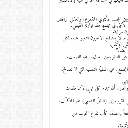
رك جميعها في مساحةٍ تحاكي التيه والانكسار
 بين الجسد الأنثوي المقموع، والعقل الرافض
لأنثى في مجتمعٍ فقد توازنه القيمي.
ن مرئية.”
ا يستطيع الآخرون التعبير عنه. تمثّل
ثمن الأثقل.
أيضاً.”
رة على النظر بعين العدل، رغم الصمت.
جتمع. هي المنفيّة النفسية التي لا تصالح،
بر.”
، وتحاول أن تهدم كلّ شيءٍ لأنها فقدت
هي أقرب إلى (الظلّ النفسي) غير المتكيّف،
دفعةً واحدة، كأنها تفرغ الحرب من
أقنعة.