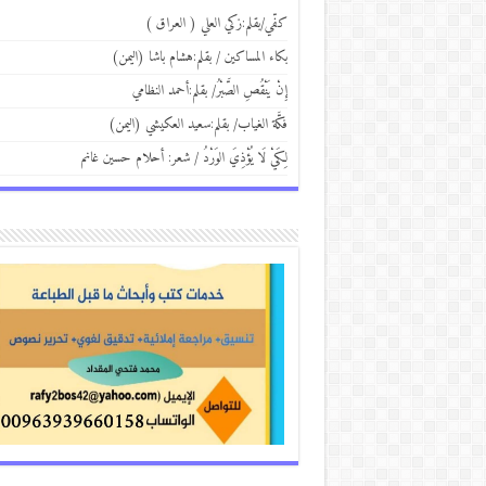
كفّي/بقلم:زكي العلي ( العراق )
بكاء المساكين / بقلم:هشام باشا (اليمن)
إِنْ يَنْقُصِ الصَّبْرُ/ بقلم:أحمد النظامي
فكَّة الغياب/ بقلم:سعيد العكيشي (اليمن)
لِكَيْ لَا يُؤْذِيَ الوَرْدُ / شعر: أحلام حسين غانم