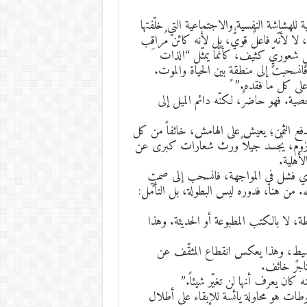
ة للهشاشة النفسية والاجتماعية التي خلّفتها
ا لأنّه فاعلٌ قويٌّ، بل لأنه كائن مُراقِب
قلٍ شعوريٍّ كثيف، كأنّما يمثّل “الذات
فانسحبت إلى منطقةٍ بين الحياة والموت.
على كل ما فقده.”
صية. فهو حاضرٌ، لكنّه دائم الميل إلى
فع الثمن؛ يعيش على الهامش، خائفاً من كل
مأزوم، يُجسد جيلاً ورث شعارات كبرى عن
أهلية.
الذي فشل في المواجهة، فانسحب إلى صمتٍ
له. من هنا، فدوره ليس البطولة، بل التأمّل:
طة، لا بالكتب المطبوعة أو الحديثة. وهذا
 وسيطٍ، وهذا يعكس انقطاع المثقّف عن
 تاجر خائف.
كان يعرف أنها لن تغيّر شيئاً.”
ات هو محاولة يائسة للإبقاء على أطلال