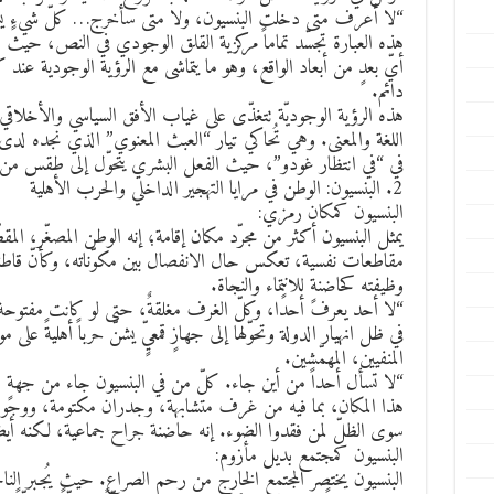
“لا أعرف متى دخلت البنسيون، ولا متى سأخرج… كلّ شيءٍ يشب
هذه العبارة تجسّد تماماً مركزية القلق الوجودي في النص، حيث ال
أيّ بعدٍ من أبعاد الواقع، وهو ما يتماشى مع الرؤية الوجودية عند 
دائم.
هذه الرؤية الوجوديّة تتغذّى على غياب الأفق السياسي والأخلاق
اللغة والمعنى. وهي تُحاكي تيار “العبث المعنوي” الذي نجده لد
في “في انتظار غودو”، حيث الفعل البشري يتحوّل إلى طقس من ال
2. البنسيون: الوطن في مرايا التهجير الداخلي والحرب الأهلية
البنسيون كمكان رمزي:
يمثل البنسيون أكثر من مجرّد مكان إقامة؛ إنه الوطن المصغّر، المق
مقاطعات نفسية، تعكس حال الانفصال بين مكوّناته، وكأنّ قاطنيه 
وظيفته كحاضنةٍ للانتماء والنجاة.
“لا أحد يعرف أحدًا، وكلّ الغرف مغلقةٌ، حتى لو كانت مفتوحة
في ظل انهيار الدولة وتحوّلها إلى جهازٍ قمعيٍّ يشنّ حرباً أهليةً على 
المنفيين، المهمّشين.
“لا تسأل أحداً من أين جاء. كلّ من في البنسيون جاء من جهةٍ 
هذا المكان، بما فيه من غرف متشابهة، وجدران مكتومة، ووجوه شا
سوى الظلّ لمن فقدوا الضوء. إنه حاضنة جراح جماعية، لكنه أيضاً
البنسيون كمجتمع بديل مأزوم:
البنسيون يختصر المجتمع الخارج من رحم الصراع. حيث يُجبر ال