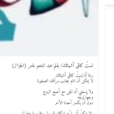
لستُ كباقي أشيائك/ بقلم:عبد المنعم عامر (الجزائر)
ربما أنا لستُ كباقي أشيائك
لا يمكنُ أن انام بجانب مرٱتك الصغيرة
ولا يسعني أن ابقى مع أصبع الروج
وجهًا لوجه
دونَ أن يكسر أحدنا الٱخر
ولا يمكنُ أن يتسّع المكان لقسوتي وقارورة عطرك