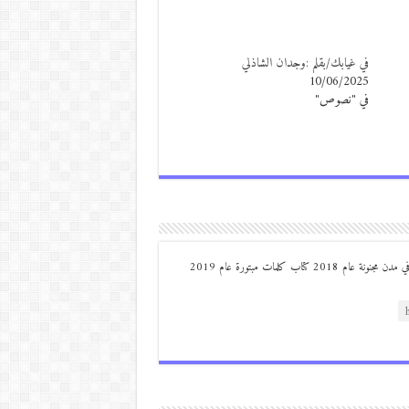
في غيابك/بقلم :وجدان الشاذلي
10/06/2025
في "نصوص"
من مواليد ديرعلا ( الصوالحة) صدر له : كتاب مذكرات مجنون في مدن مجنونة عام 2018 كتاب كلمات مبتورة عام 2019