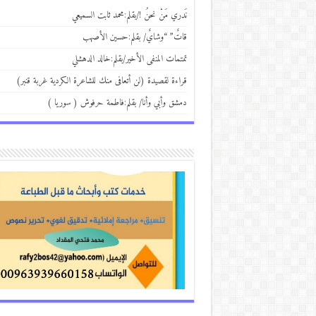
نَدري مَنْ نحنُ !/بقلم:محمد ثابت السميعي
قاتٌ” “وشايٌ/ بقلم:حسين الأصهب
تمتمات المنفى الأخير/بقلم:خالد الدهشلي
قراءة لقصيدة (لن أتعافى منك للشاعرة الكردية غربة قنبر)
دمشق وأبي وأنا/ بقلم:فاطمة حرفوش ( سوريا )