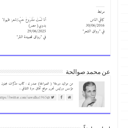
مرتبط
كباقي الناس
أَنا لَسْتُ مَشْرُوعَ حُبٍّ/شعر: فابيولا
30/06/2016
بدوي( مصر)
في "رواق الشعر"
29/06/2025
في "رواق قصيدة النثر"
عن محمد صوالحة
مؤسس ورئيس تحرير موقع آفاق حرة الثقافي .
@https://twitter.com/sawalha1965