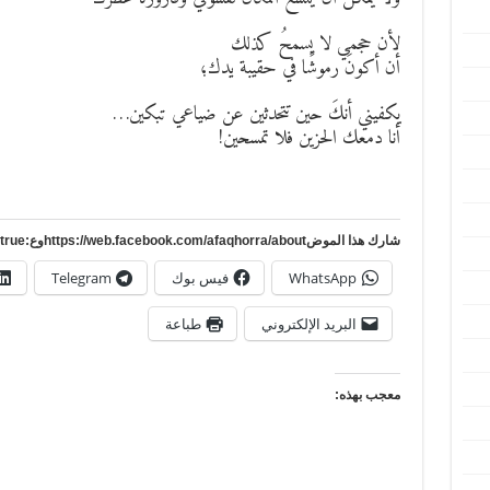
لأن حجمي لا يسمحُ كذلك
أن أكونَ رموشًا في حقيبة يدك؛
يكفيني أنكَ حين تتحدثين عن ضياعي تبكين…
أنا دمعك الحزين فلا تمسحين!
شارك هذا الموضhttps://web.facebook.com/afaqhorra/aboutوع:https://www.pinterest.com/?autologin=true
WhatsApp
فيس بوك
Telegram
البريد الإلكتروني
طباعة
معجب بهذه: