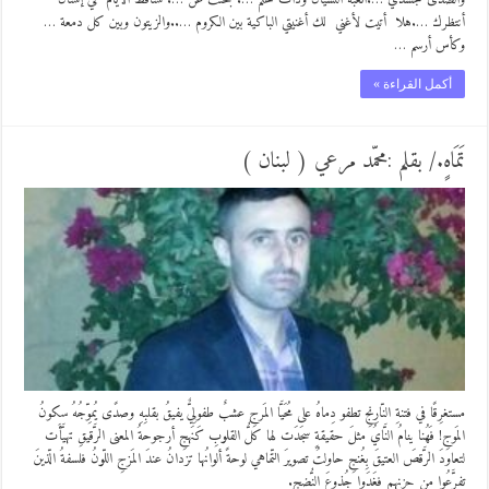
أنتظرك ….هلا أتيت لأغني لك أغنيتي الباكية بين الكروم …..والزيتون وبين كل دمعة …
وكأس أرسم …
أكمل القراءة »
تَمَاهٍ./ بقلم :محمّد مرعي ( لبنان )
مستغرِقًا في فتنةِ النّارِنجِ تطفو دِماهُ على مُحَيَّا المَرجِ عشبٌ طفولِيٌّ يفيقُ بقلبِهِ وصدًى يُموِّجُهُ سكونُ
المَوجِ! فَهُنا ينامُ النَّايُ مثلَ حقيقةٍ سجَدَت لها كلُّ القلوبِ كَنَهجِ أرجوحةُ المعنى الرَّقيقِ تهيَّأَت
لتعاودَ الرَّقصَ العتيقَ بِغُنجِ حاولتُ تصويرَ التّماهي لوحةً ألوانُها تزدانُ عندَ المَزجِ اللّونُ فلسفةُ الّذينَ
تفرَّعُوا من حزنِهم فغَدَوا جُذوعَ النُّضجِ.