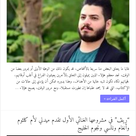
غالبا ما يتعلق البعض منا سريعا بالأشخاص، قد يكون ذلك من الوهلة الأولى أو بمرور بعضا من
الوقت. نجد معظم هؤلاء الذين يميلون إلى التعلق بالآخرين يعيشون الفراغ في أغلب أوقاتهم،
فحياتهم تكاد تكون شبه خالية من الأهداف، وهذا بدوره ممكن أن يؤدي إلى حالات من
الإكتئاب، التي قد لا يحمد عقباها إن تطورت مستقبلا. ومع مرور الوقت، يصبح هؤلاء …
أكمل القراءة »
“ريڤ” في مشروعها الغنائي الأول تقدم ميدلي لأم كلثوم
وأنغام ونانسي ونجوم الخليج