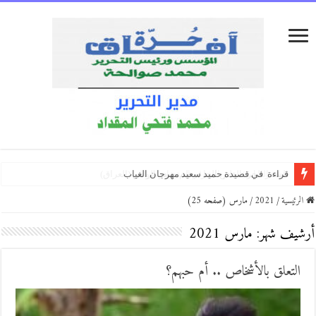
كفّي/بقلم:زكي العلي ( العراق )
ضفة الغياب/ بقلم:الشاعر استيفات الوالي
الكتاب الذي انتظرته ثلاثين عامًا… «لقد اخترت»
الرئيسية
/
2021
/
مارس (صفحه 25)
أرشيف شهر:
مارس 2021
التعلق بالأشخاص .. أم حبهم؟