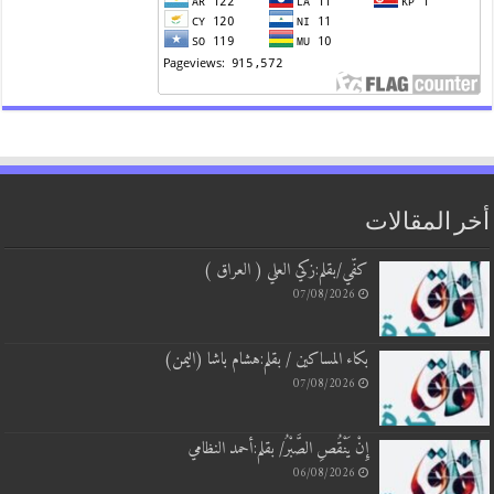
أخر المقالات
كفّي/بقلم:زكي العلي ( العراق )
07/08/2026
بكاء المساكين / بقلم:هشام باشا (اليمن)
07/08/2026
إِنْ يَنْقُصِ الصَّبْرُ/ بقلم:أحمد النظامي
06/08/2026