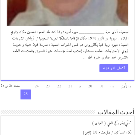
لصحيفة آفاق حرة ______________ سيرة أدبية : رشا محمد طه المحمود الحسين مكان وتاريخ
الميلاد : سورية دير الزور 1970 مكان الإقامة :المملكة العربية السعودية / الرياض الشهادات
العلمية : دبلوم تربية فنية بكالوريوس علم نفس الخبرات العملية : مدرسة فنون جميلة و مدرسة
لذوي الاحتياجات الخاصة مستشارة إعلامية لعدة مؤسسات مديرة التسويق والعلاقات العامة
والتسويق لمجلة عقاري مديرة لمجلة …
أكمل القراءة »
« الأولى
...
10
20
«
21
22
23
24
صفحة 25 من 25
25
أحدث المقالات
كفّي/بقلم:زكي العلي ( العراق )
بكاء المساكين / بقلم:هشام باشا (اليمن)