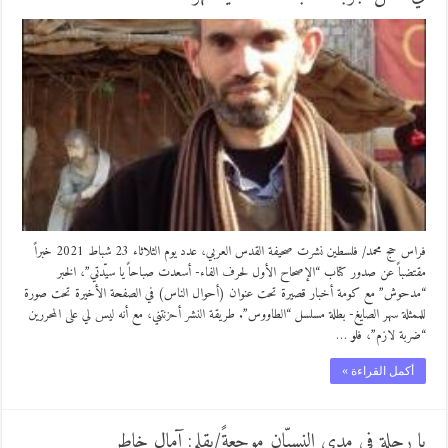
فراس حج محمد/ فلسطين نشرت صحيفة القدس العربي، عدد يوم الثلاثاء 23 شباط 2021 خبراً
مقتضباً عن صدور كتاب “الإصحاح الأول لحرف الفاء- أسعدت صباحاً يا سيّدتي”، الخبر
“مدحوش” مع كومة أخبار قصيرة تحت عنوان (أحوال الناس) في الصفحة الأخيرة تحت صورة
للممثلة سهر الصايغ- بطلة مسلسل “الطاووس”. طريقة النشر أحزنتني، مع أنه ليس لي على المحررين
“ضربة لازم”، فلو …
أكمل القراءة »
يا رحلة في مدى النسيّان موجعةً/بقلم: آمال خاطر