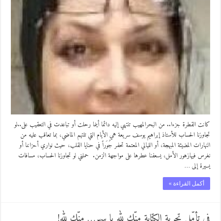
كانت القطرة جزءا.. من البحرالمهيب تنتهي إليه دائما أينما رحلت أو تباعدت في التعقيب على..لو
تجاوزنا الحساب للأستاذ إبراهيم يوسف سريعة هي الأيام التي تلتهم الماضي، بما تعاقب عليه من
النهارات المضيئة المبهجة، أو الليالي المعتمة تحفر جُوَراً في حنايا القلب، حيث نواري أحزاننا أو
نغرس فيهازهور الأمل، يسعفنا عطرها على مواجهة الزمن. حملني لو تجاوزنا الحساب، مسافات
يسيرة إلى …
أكمل القراءة »
في تأمّل تجربة الكتابة منّك لله يا سهر… منّك لله!