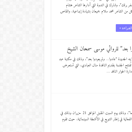
فر برلك”. وشارك في الندوة التي أدارها الشاعر هشام
ل من الشاعر محمد سلام جميعان بشهادة إبداعية، والقاص
لقراءة »
وا بعد” للروائي موسى سمحان الشيخ
ايته الجديدة “عادوا… ولم يعودوا بعد”، وذلك في مكتبة عبد
، في تمام الساعة السادسة مساءً. تُفتتح الجلسة بتقديم الناقدة منال العبادي، التي تستعرض
إدارة الحوار الناقد …
عمان _ آفاق حرة ينظم قسم السينما في مؤسسة عبد الحميد شومان، فعالية “ماراثون السينما”، وذلك يوم السبت المقبل الموافق 21 حزيران وذلك في
 هذه الفعالية في إطار التنويع في الأنشطة السينمائية، حيث تقوم