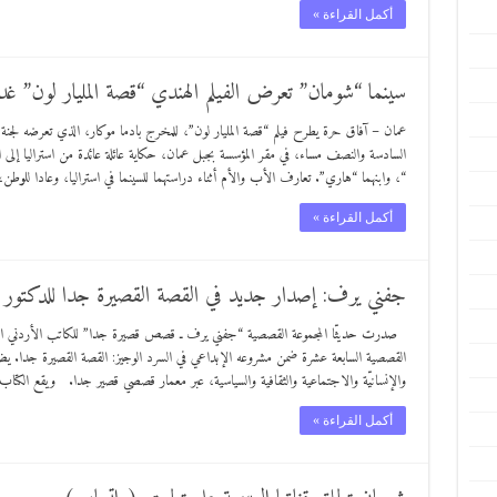
أكمل القراءة »
سينما “شومان” تعرض الفيلم الهندي “قصة المليار لون” غدا
عمان – آفاق حرة يطرح فيلم “قصة المليار لون”، للمخرج بادما موكار، الذي تعرضه لجنة ال
السادسة والنصف مساء، في مقر المؤسسة بجبل عمان، حكاية عائلة عائدة من استراليا إلى ا
“، وابنهما “هاري”. تعارف الأب والأم أثناء دراستهما للسينما في استراليا، وعادا للوطن
أكمل القراءة »
جفني يرف: إصدار جديد في القصة القصيرة جدا للدكتور
صدرت حديثّا المجموعة القصصية “جفني يرف ـ قصص قصيرة جدا” للكاتب الأردني الد
القصصية السابعة عشرة ضمن مشروعه الإبداعي في السرد الوجيز: القصة القصيرة جدا. يضم
والإنسانيّة والاجتماعية والثقافية والسياسية، عبر معمار قصصي قصير جدا. ويقع الكت
أكمل القراءة »