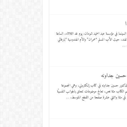
سينما في مؤسسة عبد الحميد شومان، يوم غد الثلاثاء، الساعة
لهند، حيث الأب المسلم “عمران” والأم الهندوسية “بارفاتي
، …
 حسين جداونه
كتور حسين جداونه في كتاب إلكتروني، وهي المجموعة
 الكتاب مئة نص، تعالج موضوعات تتعلق بالجوانب النفسيّة
اب في مئة واثنتي عشرة صفحة من القطع المتوسط، …