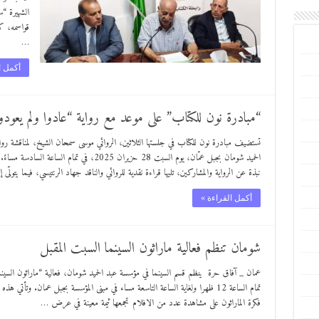
الشهيرة “س
قواسمه، ك
…
أكمل ا
“مبادرة نون للكتاب” على موعد مع رواية “عادوا ولم يعود
تستضيف مبادرة نون للكتاب في جلستها الثلاثين، الروائي موسى سمحان الشيخ، لمناقشة رو
الحميد شومان بجبل عمّان، يوم السبت 28 حزيران 2025
نبذة عن الرواية والمشاركين، تليها قراءة نقدية للروائي والناقد جهاد الرنتيسي، فيما يتولّى 
أكمل القراءة »
شومان تنظم فعالية ماراثون السينما السبت المقبل
تمام الساعة 12 ظهرا ولغاية الساعة التاسعة مساء في مبنى المؤسسة بجبل عمان. وتأتي
فكرة الماراثون على مشاهدة عدد من الافلام تجمعها ثيمة معينة في عرض …