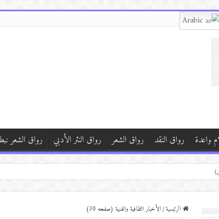
Arabic
م واعدة
رواق النقد
رواق الشعر
رواق النثر الأدبي
رواق الشعر نبط
)
)
الرئيسية
/
الأخبار الثقافية والفنية (صفحه 30)