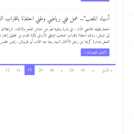
أسياد الملعب”.. عمل فني رياضي وطني احتفاءً باقتراب ال
متابعة_لطيفة القاضي عمّان – في بادرة وطنية تعبّر عن مشاعر الفخر والانتماء، تم إطلاق 
إلى الوطن، وذلك احتفاءً باقتراب المنتخب الوطني الأردني لكرة القدم من تحقيق إنجاز تا
العمل بمبادرة كريمة من رجل الأعمال السيد رضا عبد القادر أبو طربوش، رئيس مجلس
أكمل القراءة »
30
« الأولى
...
10
20
«
28
29
31
32