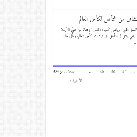
نشامى من التأهل لكأس العالم
العمل الفني الرياضي “أسياد الملعب” إهداءً من محبّي الأردن
ريخي يتمثل في التأهل إلى نهائيات كأس العالم. ويأتي هذا
 …
...
60
50
40
»
صفحة 30 من 454
الأخيرة »