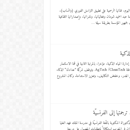
وم، قناتها الرسمية على تطبيق التراسل الفوري (واتساب).
د الحميد شومان وفعالياتها، ونشراتها، وإصداراتها الثقافية
 لجمهور المؤسسة بطريقة سهلة …
لذكية
لمياه الذكية، مؤخرا، بالمرتبة الثانية في قمة الاستثمار
الأميركي العالمي، وذلك ضمن جلسات عرض الصناعة في قمة SelectUSA 2025، عن فئة AgTech /CleanTech. وتوظف شركة “عدادك” الذكاء
 الهدر، وخفض التكاليف، وتعزيز الاستدامة. وكان المشروع
جمتها إلى الفرنسيّة
راة المكتوبة باللّغة الفرنسيّة في مدرسة الملك فهد العليا
تطوان في المغرب استكمالاً لمتطلبات الحصول على درجة