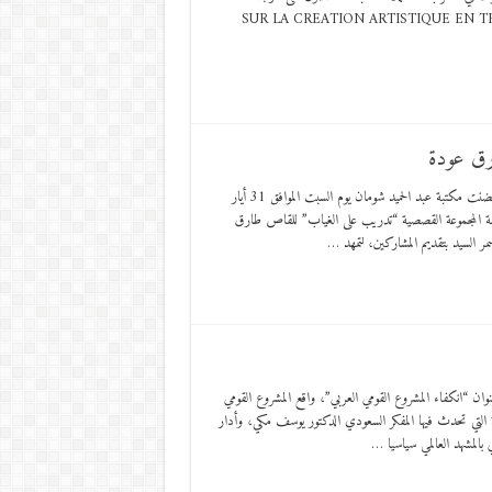
SUR LA CREATION ARTISTIQUE EN TRADUCTION LITTERAIRE Q
رق عودة
عمان _آفاق حرة في مساء ثقافي دافئ من أمسيات عمّان، وتحديدًا في جبلها العتيق، احتضنت مكتبة عبد الحميد شومان يوم السبت الموافق 31 أيار
اقشة المجموعة القصصية “تدريب على الغياب” للقاص طارق
مر السيد بتقديم المشاركين، لتمهد …
ن “انكفاء المشروع القومي العربي”، واقع المشروع القومي
التي تحدث فيها المفكر السعودي الدكتور يوسف مكي، وأدار
 بالمشهد العالمي سياسيا …