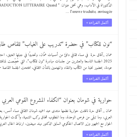
الدّكتوراة في الآداب، وهي تحمل عنوان: ” uand
l’œuvre traduite, envisagée …
أكمل القراءة »
“نون للكتاب” في حضرة “تدريب على الغياب” للقاص طا
2025 الجلسة التاسعة والعشرين من جلسات مبادرة “نون للكتاب”، التي خُصِّصت لمن
عودة، بحضور نخبة من الكتّاب والنقاد والمهتمين بالشأن الثقافي. افتتحت الجلسة القاصة س
أكمل القراءة »
حوارية في شومان بعنوان “انكفاء المشروع القومي العربي
عمان _ آفاق حرة ناقشت حوارية نظمها منتدى عبد الحميد شومان الثقافي مساء أمس، بعنوا
العربي، وما تبقى من فرص الوحدة، وما المطلوب للحاق بركب التنمية. وأكدت الحوارية 
الحوار مع الجمهور وزير الاتصال الحكومي السابق الدكتور مهند مبيضين، ارتباط الحال العربي
أكمل القراءة »