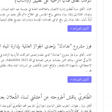
شومان تطلق قناتها الرسمية على تطبيق (واتساب)
عمان -آفاق حرة أطلقت إدارة الاتصال والعلاقات العامة في مؤسسة عبد الحميد شومان، الي
وتهدف القناة إلى إبقاء رواد ومتابعي برامج المؤسس على اطلاع دائم بكل جديد من مؤسسة عب
أولًا بأول، مثلما تهدف إلى رفع الوعي بخدمات المؤسسة ومبادراتها، وتوسيع نطاق الوصول
أكمل القراءة »
فوز مشروع “عدادك” بإحدى الجوائز العالمية بإدارة المياه ا
عمان _آفاق حرة فاز مشروع “عدادك” الذي تنفذه إحدى الشركات الأردنية الرائدة في إدارة ا
الاصطناعي، وأجهزة الاستشعار، والواقع المعزز للكشف عن تسربات المياه بدقة، وتقليل
قد …
أكمل القراءة »
الطّاهريّ يناقش أطروحته عن أعشقني لسناء الشّعلان بعد تر
آفاق حرة _ تطوان_ المغرب ناقش الباحث الجزائريّ المترجم محمد الطّاهريّ أطروحته الدّكتو
للتّرجمة، في كليّة الآداب والعلوم الإنسانيّة، في جامعة عبد المالك السّعديّ، في مدينة 