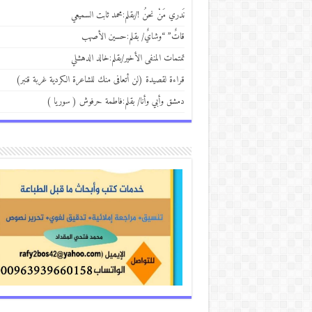
نَدري مَنْ نحنُ !/بقلم:محمد ثابت السميعي
قاتٌ” “وشايٌ/ بقلم:حسين الأصهب
تمتمات المنفى الأخير/بقلم:خالد الدهشلي
قراءة لقصيدة (لن أتعافى منك للشاعرة الكردية غربة قنبر)
دمشق وأبي وأنا/ بقلم:فاطمة حرفوش ( سوريا )