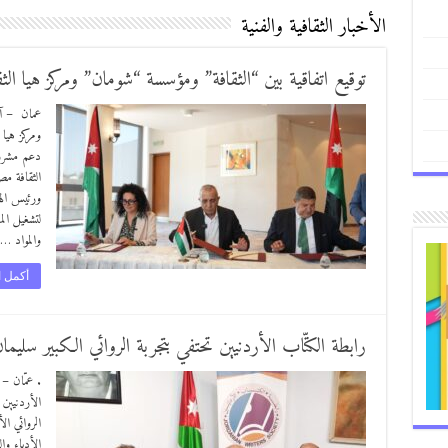
الأخبار الثقافية والفنية
توقيع اتفاقية بين “الثقافة” ومؤسسة “شومان” ومركز هيا الث
عمان – آف
ومركز هيا ا
دعم مشروع 
الثقافة مص
ورئيس الهي
لتشغيل الم
والمواد …
أكمل ا
رابطة الكتّاب الأردنيين تحتفي بتجربة الروائي الكبير سليمان
. عمّان – 
الروائي ا
الأدباء وا