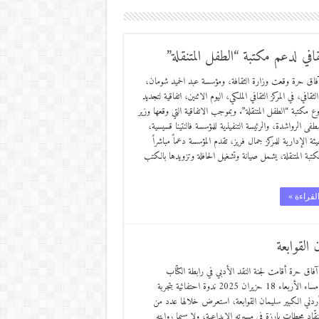
قافي لدعم مكتبة “الطفل المتنقلة”
اق حرة وقعت وزارة الثقافة، ومؤسسة عبد الحميد شومان،
لثقافي، في المركز الثقافي الملكي، اليوم الاثنين، اتفاقية لتجديد
مكتبة “الطفل المتنقلة”. وبموجب الاتفاقية التي وقعها وزير
طفى الرواشدة، والرئيسة التنفيذية للمؤسسة فالنتينا قسيسية،
ئة الإدارية للمركز جمال فريز، تقدم المؤسسة دعماً مباشراً
كتبة المتنقلة، يشمل صيانة وتشغيل الحافلة وتزويدها بالكتب
لقراءة »
 القوابعة
آفاق حرة أقامت لجنة النقد الأدبي في رابطة الكتّاب
الأردنيين مساء الأربعاء 18 حزيران 2025 ندوة احتفائية بتجربة
لأردني الكبير سليمان القوابعة، استعرض خلالها عدد من
لنقّاد محطات بارزة في مسيرته الإبداعية، ولا سيما روايته