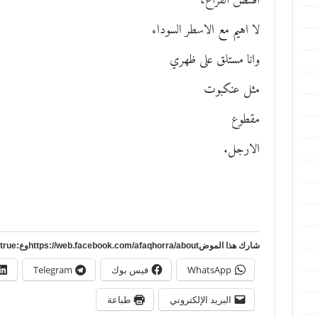
اقتنص الفراغ،
لا اهيم مع الاسطر السوداء
وانا مستلق على ظهري
مثل عنكبوت
مقطوع
الارجل.
شارك هذا الموضhttps://web.facebook.com/afaqhorra/aboutوع:https://www.pinterest.com/?autologin=true
WhatsApp
فيس بوك
Telegram
البريد الإلكتروني
طباعة