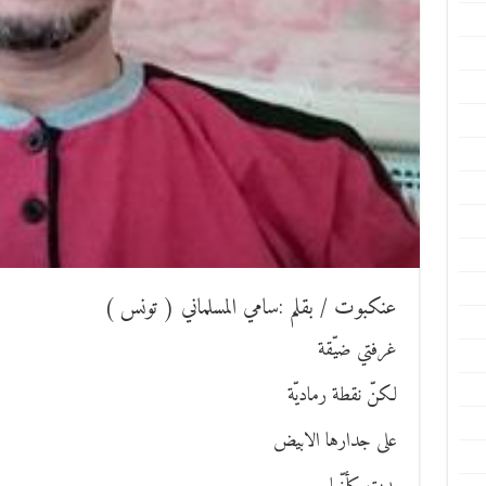
عنكبوت / بقلم :سامي المسلماني ( تونس )
غرفتي ضيّقة
لكنّ نقطة رماديّة
على جدارها الابيض