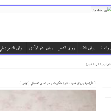
Arabic
 واعدة
رواق النقد
رواق الشعر
رواق النثر الأدبي
رواق الشعر نبطي
 سوريا )
الكردية غربة قنبر)
الرئيسية
/
رواق قصيدة النثر
/
عنكبوت / بقلم :سامي المسلماني ( تونس )