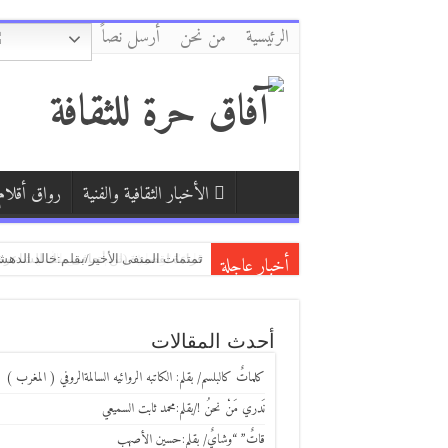
الرئيسية
من نحن
أرسل نصاً
الأخبار الثقافية والفنية
رواق أقلام
أخبار عاجلة
كفّي/بقلم:زكي العلي ( العراق )
دمشق وأبي وأنا/ بقلم:فاطمة حرفوش (
قراءة لقصيدة (لن أتعافى منك للشاعرة 
أحدث المقالات
كلماتٌ كالبلسم/ بقلم: الكاتبه الروائيه السالمةالروفي ( المغرب )
نَدري مَنْ نحنُ !/بقلم:محمد ثابت السميعي
قاتٌ” “وشايٌ/ بقلم:حسين الأصهب