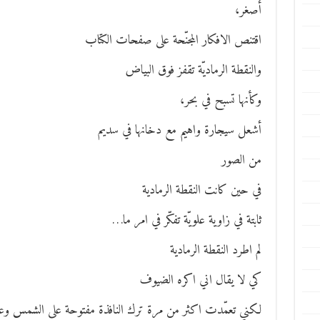
أصغر،
اقتنص الافكار المجنّحة على صفحات الكتاب
والنقطة الرماديّة تقفز فوق البياض
وكأنها تسبح في بحر،
أشعل سيجارة واهيم مع دخانها في سديم
من الصور
في حين كانت النقطة الرمادية
ثابتة في زاوية علويّة تفكّر في امر ما…
لم اطرد النقطة الرمادية
كي لا يقال اني اكره الضيوف
لكني تعمّدت اكثر من مرة ترك النافذة مفتوحة على الشمس وعلى