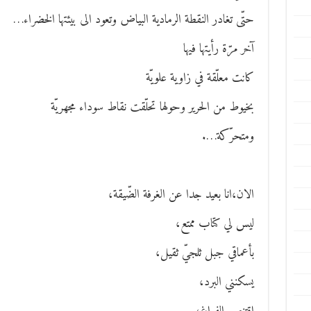
حتّى تغادر النقطة الرمادية البياض وتعود الى بيئتها الخضراء…
آخر مرّة رأيتها فيها
كانت معلّقة في زاوية علويّة
بخيوط من الحرير وحولها تحلّقت نقاط سوداء مجهريّة
ومتحرّكة….
الان،انا بعيد جدا عن الغرفة الضّيقة،
ليس لي كتاب ممتع،
بأعماقي جبل ثلجيّ ثقيل،
يسكنني البرد،