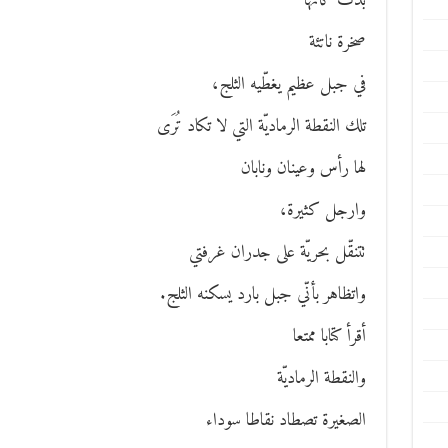
بدت كأنّها
صخرة ناتئة
في جبل عظيم يغطّيه الثلج،
تلك النقطة الرماديّة التي لا تكاد تُرَى
لها رأس وعينان ونابان
وارجل كثيرة،
تتنقّل بحريّة على جدران غرفتي
واتظاهر بأنّي جبل بارد يسكنه الثلج.
أقرأ كتابا ممتعا
والنقطة الرماديّة
الصغيرة تصطاد نقاطا سوداء