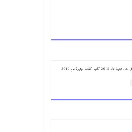
من مواليد ديرعلا ( الصوالحة) صدر له : كتاب مذكرات مجنون في مدن مجنونة عام 2018 كتاب كلمات مبتورة عام 2019