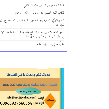
ضفة الغياب/ بقلم:الشاعر استيفات الوالي
الكتاب الذي انتظرته ثلاثين عامًا… «لقد اخترت»
السفير التركي بالقاهرة يهنئ الجماهير بمناسبة انتقال محمد صلاح إلى
طرابزون
منطق الاحتلال بين إعادة الإنتاج والمقاومة: قراءة ما بعد كولوني
في رواية “تنهيدة حرية” لرولا خالد غانم
الحُبَّ حَالِي/بقلم:إبراهيم طلحة