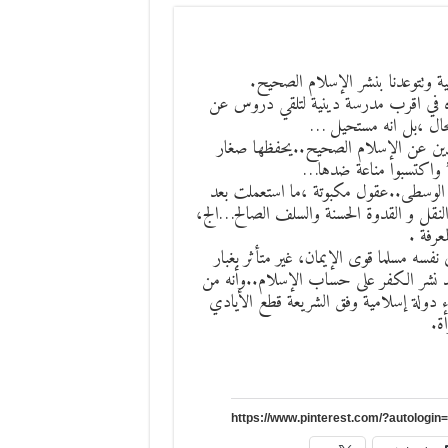
ية وتتوعدنا بنشر الإسلام الصحيح.
اره في اقرب مدرسة دينية لتلقي دروس عن
حال ،بل انه مستحيل …
لدين عن الإسلام الصحيح..يحفظها صغار
 واكتسبوا مناعة ضدها…
ن الوسطى..عقول مكبوتة ،ما استعملت بعد
نقل و القدوة الحسنة والسلف الصالح…الج،
عرفة .
فسه مسلما قوى الإيمان، غير متأثر بغبار
ريد نشر الكفر على حساب الإسلام..وأنه من
ء دولة إسلامية وفق الشريعة قطع الأيادي
ة.