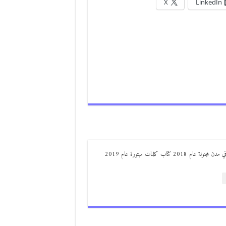
X
LinkedIn
من مواليد ديرعلا ( الصوالحة) صدر له : كتاب مذكرات مجنون في مدن مجنونة عام 2018 كتاب كلمات مبتورة عام 2019