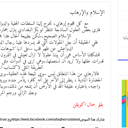
الإسلام والإرهاب
مع كل هجوم إرهابي، تخرج إلينا السلطات المحلية والدول
فترى بعض العقول الساذجة تنتظر ابو بكر البغدادي ينزل بحم
الإسلام الصحيح..لكن بطبيعة الحال هذا م
الية
ففي الحقيقة أن جل المقولات التي قد يسردها علينا رجال ا
الدواعش عن ظهر قلب ..على انها ‘شبوهات’
فمشكلتنا الأساس هي أن بيننا عقولا لا تزال تعيش في القرو
قدرات عقلها ولا تريد أن تستعملها..وهي ترى في أدوات مثل ال
الطريقة المثلى لاكتساب الم
فالارهابي من هذا المنطلق ليس سوى نتيجة لهذه العقلية..يرى ن
الحضارة المادية ، ينظر إلى الآخر على أنه كافر، يتآمر ضده وي
واجبه، باعتباره خليفة الله في الأرض أن يمنعه من ذلك..وبنا
وجلد الزاني ورجم المرأ
بقلم جمال
اكويللن
شارك هذا الموضhttps://web.facebook.com/afaqhorra/aboutوع:https://www.pinterest.com/?autologin=true