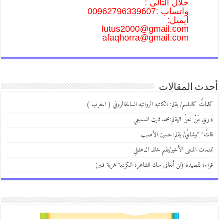
خلال التالي :
واتساب :00962796339607
ايميل:
lutus2000@gmail.com
afaqhorra@gmail.com
أحدث المقالات
كلماتٌ كالبلسم/ بقلم: الكاتبه الروائيه السالمةالروفي ( المغرب )
نَدري مَنْ نحنُ !/بقلم:محمد ثابت السميعي
قاتٌ” “وشايٌ/ بقلم:حسين الأصهب
تمتمات المنفى الأخير/بقلم:خالد الدهشلي
قراءة لقصيدة (لن أتعافى منك للشاعرة الكردية غربة قنبر)