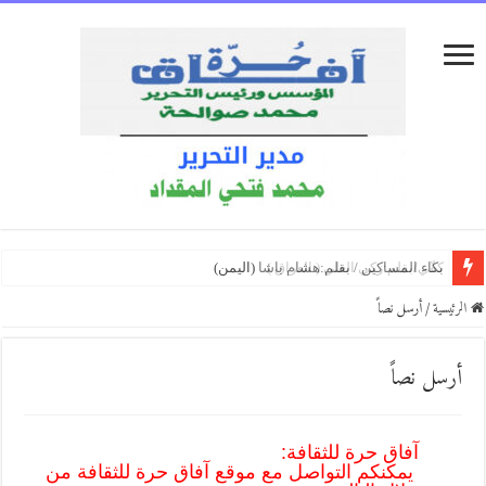
إِنْ يَنْقُصِ الصَّبْرُ/ بقلم:أحمد النظامي
بكاء المساكين / بقلم:هشام باشا (اليمن)
فكَّة الغياب/ بقلم:سعيد العكيشي (اليمن)
الرئيسية
/
أرسل نصاً
أرسل نصاً
آفاق حرة للثقافة:
يمكنكم التواصل مع موقع آفاق حرة للثقافة من