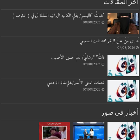
أخر المقالات
كلماتٌ كالبلسم/ بقلم: الكاتبه الروائيه السالمةالروفي ( المغرب )
08/08/2026
نَدري مَنْ نحنُ !/بقلم:محمد ثابت السميعي
07/08/2026
قاتٌ” “وشايٌ/ بقلم:حسين الأصهب
07/08/2026
تمتمات المنفى الأخير/بقلم:خالد الدهشلي
07/08/2026
أخبار في صور