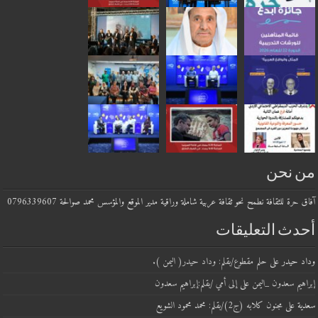
من نحن
آفاق حرة للثقافة نطمح نحو ثقافة عربية شاملة وراقية مدير الموقع والمؤسس محمد صوالحة 0796339607
أحدث التعليقات
وداد حيدر
على
حلم مقطوع/بقلم: وداد حيدر( اليمن ).
إبراهيم سعدون _اليمن
على
إلى أمي /بقلم:إبراهيم سعدون
سعدية
على
مجنون كلابه (ج2)/بقلم: محمد محمود الشويع