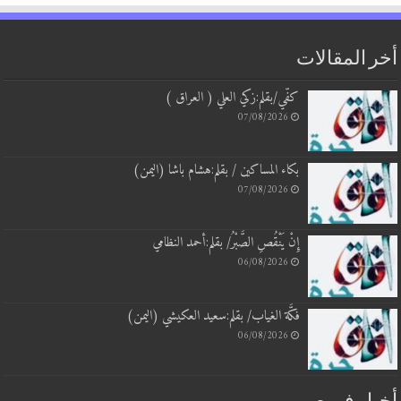
 المقالات
كفّي/بقلم:زكي العلي ( العراق )
07/08/2026
بكاء المساكين / بقلم:هشام باشا (اليمن)
07/08/2026
إِنْ يَنْقُصِ الصَّبْرُ/ بقلم:أحمد النظامي
06/08/2026
فكَّة الغياب/ بقلم:سعيد العكيشي (اليمن)
06/08/2026