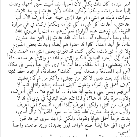
سم الميناء، كان ذلك يكفي لأن أحبها. لقد نسيت حتى أسمها، وعدت
ليها عدة مرات، ولكنها لم تكن هناك، لأنني عدت إليها بعد ثلاث
نوات، ذلك هو الشيء الوحيد الذي سميته حباً. أعرف الآن أنها
دعتني، أخذت كل شيء، كل شيء، ولكنها تركت في فمي مرارة
لغربة. لقد زرعت هذه المرارة، نعم زرعتها .. أنت يا عزيزي تملك
يتاً، وحباً وأصدقاء، آه …أما أنا، فلقد عدت إلى اليمن بعد عشرين
اماً، فلم أجد أحداً، كانوا قد مضوا هم أيضاً، وجدت بعض القبور،
لا شيء غير ذلك، لكني كنت قد تغيرت بعض الشيء.. هممت بأن
عواد إلى البحر، الصديق الكبير الذي لم أفقده، والذي هو مستعد دائماً
أن يحتضنني، في أية لحظة، وها أنت ذا ترى بأنني هنا وليس في مكان
خر. أنها المصادفة وحدها، أليس كذلك؟ مصادفة، أو مجرد حظ تمنيته
ائماً، لقد بعت نفسي لأكثر من جيش، وأكثر من شركة، تعلمت
يف أعمل في باخرة، وتعلمت كيف أمسك بندقية وأقتل أناساً لا
عرفهم وليس بيني وبينهم أية عداوة .. أما اليوم فلا .. أنني أعرف،
لأول مرة لماذا أنا هنا؟، ولماذا تقع هذه البندقية في يدي؟، قد لا
عرف من أقتل، ولكني أعرف لماذا أقتل، أتسمع؟ أنني أعرف
لأول مرة منذ عشرين عاماً شيئاً ما .. صور المقابر لا تزال أمامي،
دت فرحاً أحمل هدايا ونقوداً، ولكني لم أجد سوى شواهد قبور
مامي، أنني هنا أيضاً أصنع شواهد قبور جديدة، وربما صنعت واحداً
نفسي.