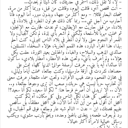
 لا، لا تقل ذلك، استمر في حديثك، كأن شيئاً لم يحدث..
 أنت شخص آخر، قاتلت اليوم، وقاتلت من قبل، وربما أكثر من مرة.
حك البحار قائلاً: – ومع أكثر من جهة، وبدون مبرر. أما اليوم، فأنا
حارب من أجل شيء.. ربما كان ذلك هو لون المطر، في بلادنا، في
لادنا. من قبل حاربت مع الإيطاليين، ثم عدت فحاربت مع الإنجليز،
م عملت مهرباً للأسلحة، ولكني لم أشعر بأي لذة، لم تكن الجبال، ولا
لقمر أو النجوم حتى ولا لون المطر في بلاد الناس تثيرني، كنت أحلم
هذا، هذا الهراء البارد، هذه القمم العارية، هؤلاء السخفاء المتسللين،
ائدي الذهب والسلاح، والغباء، والحالمين بعيد الثورة، حلمت بكل
ؤلاء، ولم أعرف بأنني، وتحت هذه الأمطار، أمطار بلادي، سأكون
نا صائداً، أيه يا بني.. عرفت أرصفة موانئ الدنيا كلها، نمت على
صاها، تشردت في أزقة مارسيليا، وكنت جائعاً، عملت أياماً وليالي،
ي مخازن الفحم، وعند لهيب الأفران، وتحت سماء مثلجة، عرفت معنى
ن تحارب حرباً ليست هي حربك، صعب أن ترى وجوهاً جائعة، و..
لآن .. ألا تريدني أن أصرخ فرحاً هنا: ” لكم أنا سعيد. لكم أنا سعيد؟!
آه .. سأقص كل هذا، لكل الناس وفي كل مكان، آه لكم كنت
خجل أن أقول لهم من أين أنا، أما الآن، فلن أخجل مطلقاً، بل سأقص
ليهم قصتك، ابن – عدن – النائم شبه عار وجائع، فوق قمم الجبال، في
رد لم يعرف طعمه، يتغذى بالخبز وحده، ويحلم بأرنب مشوي، ويكتب
سائل خيالية لامرأة أكثر خيالاً.
 أنني لا أكذب..