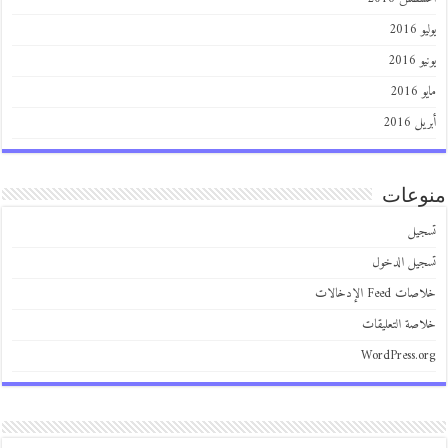
201
2016
201
 2016
عات
يل
يل الدخول
 Feed الإدخالات
صة التعليقات
WordPress.