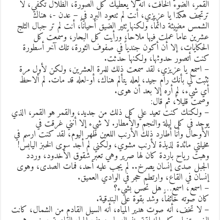
لقمر، الضوء الخافت، أنه لا يعطيك كل الصورة، الظلال تكفي، لا
رتجف هكذا يا عزيزي، أنت لم تتعود البرد في – عدن -، هناك
لشمس مضيئة دائماً، ولكنها تثير الضيق أحياناً، أنت لم تر جبال الثلج
شرين عاماً عملت فيها ملاحاً، ورأيت كل البحار، وسمعت كل
لحكايات، إلا أن أكون جندياً في صفوف الثورة، تلك آخر أسطورة
نت أتصور حدوثها، ولكنها حدثت.
 اسمع يا عزيزي، لقد سمعت ذلك للمرة العشرين، ولكن لأول مرة
ثبت لي بأنك رام جيد، لعله يتألم هناك، أو-لعله قد مات. لم ألاحظ
ي شيء، لم أره إلا بعد أن هوى.
صمت قليلاً، ثم قال:
 ولكنك كنت تعيد علي كل ذلك من جديد، والقمر هو القمر، الذي
وجد في كل ليلة والنجم والأمطار. لا شيء إلا أنني غرقت في
لأوحال وأنا أطارد ذلك الأرنب اللعين ظهر اليوم، لقد كنت ارسم في
خيلتي مائدة لذيذة لأرنب مشوي، ولكني لم أجد سوى الخبز اليابس!
هبت رياح باردة كان لها صرير وهي تعبر شقوق الأخدود، وردد
لجبل صدى إنسان يصرخ.. لم يجب عليه أحد، فمات الصدى، وهوى
نسان في القاع، وارتطم حجر في الوادي العميق.
 اسمع، اسمع… هل تحس بشيء؟
ان صوته خائفاً، وشد بقوة على البندقية.
 لا تخف، أنه صوت هدير المياه، أنه السيل القادم من الشمال، كانت