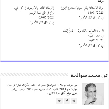
رتبط
رآة الأسئلة/ بقلم: صوفيا الهدار( اليمن)
(الرسالة الثانية والأربعون ) كل شيء
14/01/202
مزعج في ظل هذا الوضع
ي "رواق النثر الأدبي"
03/05/2021
في "رواق النثر الأدبي"
لرسالة السابعة والثلاثون – قادمٌ إليك
ي عيد الحبّ-
06/02/202
ي "رواق النثر الأدبي"
 محمد صوالحة
من مواليد ديرعلا ( الصوالحة) صدر له : كتاب مذكرات مجنون في مدن
مجنونة عام 2018 كتاب كلمات مبتورة عام 2019 مؤسس ورئيس
تحرير موقع آفاق حرة الثقافي .