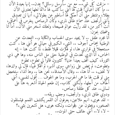
 مزقت كل شيء.. مع من سأرسل رسائلي؟ عدن.. إنها بعيدة الآن
. ما كان أغباني! قلت لها أنني سأكتب لها دائماً لعلها تعتبرني الآن
طلاً، وتنتظر مني أن أحكي لها أساطير عن بطولاتي، أنها لن تصدق
أنني أرتجف عند سماع طلق ناري، وكأن الرصاص ينغرس في أعماقي،
نت أكبر من، لقد رأيت عوالم فسيحة، ولعلك تسخر مني الآن.. أما أنا
ضحك بحزن:
نا مجرد طفل .. لا يجيد سوى الحساب والكتابة و.. التحدث عن
لوطنية بحماس أجوف .. الشيء الكبير في حياتي هو أنني هنا . كنت
ستعجلاً في قراري هذا، لو فكرت قليلاً فقط، لما كنت هنا – إنه
لحماس، أنا الذي تحدث في الوطنية حتى مل الناس منه، وها هي ذي
لثورة، كيف أقف بعيداً عنها؟ كثيرون قالوا لي تطوع، تطوع
تطوعت، لم يمض على زواجي سوى أشهر، لم أفكر فيها، قال لي والدها،
ا تخف، .. أنا هنا، .. وقال الأصدقاء، نحن هنا .. وها أنذا، ستخجل
ني لو قلت لها ما هي الحرب، وما هو الخوف … أقول لنفسي، أنني
خاف من أجلها. ولكني كاذب. إن طعم الحياة أشعر به هنا على
ساني.. عند كل طلقة رصاص.
دوي طلق ناري، وارتجف، وجف ريقه..
 لقد هوى، انهم ملاعين، يعرفون أن القمر يكشف القمم فيتسلقون
لصخور، ويبحثون عن فجوات، ولكنه هوى، هل تشعرين بشيء؟
 لا، لا.. أنني خائف حتى الموت..