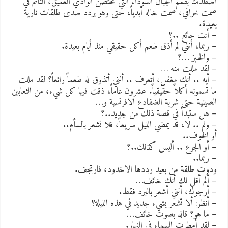
صطدمتا بقمم الجبال السوداء التي تحتضن الوادي العميق، النائم في
مت خرافي، صمت خاله أبدياً، حتى وهو يردد صدى طلقات نارية
عيدة.
 أنت جائع ..؟
 ربما، أنني لم أذق طعم أكل حقيقي منذ أيام بعيدة.
 والخبز …؟
 لقد مللت منه …
 أيه .. أنك مغفل، أتعرف .. أنني أتذوق له طعماً رائعاً؟ لقد مللت
ا تسمونه أكلاً حقيقياً. عشرون عاماً، ذقت فيها كل شيء، من الثعابين
لصينية حتى شربة الضفادع الافرنسية و…
 هل ستبدأ في قصة ذلك من جديد..؟
 ولم .. لا، قد يمضي الليل سريعاً، فلا نشعر بالسأم..
و الخوف..
 أو الجوع .. أليس كذلك..؟
 ربما..
دوت طلقة من بعيد رددها الاخدود، فارتجف.
 ألم أقل لك أنك خائف…
 أرجوك، أنني أشعر بالبرد فقط.
 أنظر: ألا تشعر بشيء جديد في هذه الليلة؟
 ما هو؟ قاله بصوت خائف…
 لقد أمطرت السماء في النهار.