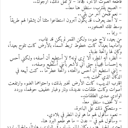
اطعه الصوت الآخر، فجأة: – لا تقل ذلك، أرجوك..
 الصبح يقترب، سنظل هنا معاً..
 نعم فنحن آخر من بقي..
 لا أحد يعرف، قد يكون آخرون استطاعوا مثلنا أن يشقوا لهم طريقاً
سط تلك الصخور..
 ربما ..
ن بعيد، لاح ضوء، ولكن القمر لم يكن قد غاب.
أمامهما بعيداً، كانت خطوط تربط السماء بالأرض كانت تلوح بعيداً،
كان لها رائحة عذبة.
 أنظر، أنه المطر، ألا ترى لونه؟ لا أستطيع أن أصفه، ولكني أحس
ه إحساساً عجيباً، حتى أني لأشعر بأنني أستطيع وصفه..
 إنني استطيع أن أحس برائحته، رائحة عطر ما .. كنت أبيعه في
لدكان الذي عملت به..
قترب الدبيب، كانت الأرض تخبر بذلك، واحتواهما الضوء وارتفعت
صوات وكانت طلقات، عديدة، ونار وغبار خفيف حولهما، وردد
لوادي صدى الطلقات..
 لا تخف، سنظل معاً.
 وستحكي ذلك على الباخرة.
 نعم، سأقول لهم ما هو لون المطر في بلادي.
 وسأقول لهم في – عدن – ما هو طعم البرد هنا.
حتوى الجبل هدير، وكان الماء ينساب في الوادي، هادئاً، والجبال تردد