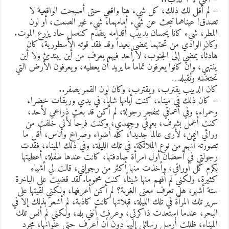
 لم أقل لك ذلك، كل شيء هنا واقعي حتى أصبحت الواقعية لا
صدق! عيناهما تبحث عن شيء أمامهما، شيء غير الصمت، أو لون
لمطر، شيء كانا يحسان بدبيب أقدامه يتقدم كنصل حاد يزرع الموت.
كان الوادي من تحتهما يمضي بعيداً وقد فقد قوته الأسطورية، كان
ادئاً، يمضي إلى الجنوب، لا أحد فيهم يعرف من أين يبتدئ ولا أين
نتهي، وإن كانوا يعرفون تماماً ما يريد أن يعطيه، ويعرفون الأرض التي
حتضنه وتقبله…
ان الدبيب يقترب، ويقترب، وكان لون القمر يصفر..
 كان ذلك في ميناء، كنت أيامها شاباً، في يدي وريقات خضراء
حمراء، وفي أعماقي تتفجر رجولة، لم أكن قد بعت ذراعي لأحد،
نت أعمل بشرف، بعرقي وجهدي، وكنت فرحاً لأني خلفت من
رائي اليمن، لأرى عالماً جديداً، كله أضواء وصراخ وأناس، أقل ما
صورته أنهم من نوع الملائكة. في تلك الليلة، وفي ذلك الميناء، فقدت
جولتي في أحضان أول امرأة صادفتها، كانت عندها طفلة، أعطيتها
كرم كل أوراقي، وأخذت منها أكثر من رجولتي، قالت لي أشياء
ثيرة، ولكني لم أفهم منها شيئاً، كنت محموماً. لقد قضيت على الباخرة
تة أشهر، هل تعرف معنى الغربة؟ لم أكن أعرفها، ولكني لقيتها على
رير تلك المرأة في تلك الليلة، قبلاتها كانت كاذبة، لم أشعر بذلك إلا في
لبحر، عندما استعدت ذاكرتي، وعرفت أنني بله، ولكني لم أنس تلك
لميناء، ظللت أرسل رسائلي إليها دون أن أعرف حتى عنوانها، مجرد