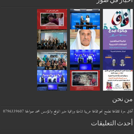
بار في صور
 نحن
حرة للثقافة نطمح نحو ثقافة عربية شاملة وراقية مدير الموقع والمؤسس محمد صوالحة 0796339607
دث التعليقات