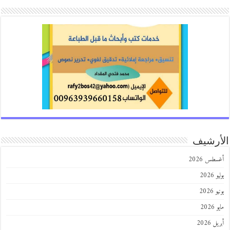
رشيف
طس 2026
202
2026
202
 2026