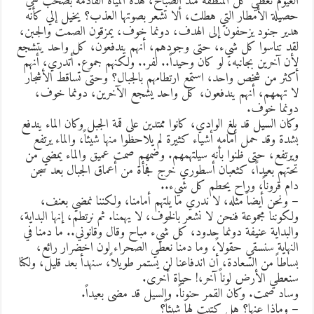
لغيوم تغطي كل المنطقة منذ الصباح، هذه المياه القادمة بصخب هي
صيلة الأمطار التي هطلت، ألا تشعر بصوتها العذب؟ يخيل إلي كأنه
دير جنود يزحفون إلى الهدف، دونما خوف، يمزقون الصمت والجبن،
قد تناسوا كل شيء، حتى وجودهم، أنهم يندفعون، كل واحد يتشجع
أن آخرين بجانبه، لو كان وحيداً.. لفر.. ولكنهم جموع. أتدري، أنهم
كثر من شخص واحد، استمع ارتطامهم بالجبال؟ وحتى تساقط الأشجار
ا تهمهم، أنهم يندفعون، كل واحد يشجع الآخرين، دونما خوف،
ونما خوف.
كان السيل قد بلغ الوادي، كانوا ممتدين على قمة الجبل وكان الماء يندفع
شدة وقد حمل أمامه أشياء كثيرة لم يلاحظوا منها شيئاً، والماء يرتفع
يرتفع، حتى ظنوا بأنه سيلتهمهم. وضمهم صمت عميق والماء يمضي من
حتهم بعيداً، كثعبان أسطوري خرج فجأة من أعماق الجبال بعد سجن
ام قروناً، وراح يحطم كل شيء..
 ونحن أيضاً مثله، لا ندري ما يلتهم أمامنا، ولكننا نمضي بعنف،
لكوننا مجموعة فنحن لا نشعر بالخوف، لا يهمنا. ثم نرتطم، إنها البداية،
البداية عنيفة دونما حدود، كل شيء مباح وقال وقانوني.. ما دمنا في
لنهاية سنسقي حقولاً، وما دمنا نعطي الصحراء لون اخضرار رائع،
ساطاً من السعادة، أن اندفاعنا لن يستمر طويلاً، سنهدأ بعد قليل، ولكنا
نعطي الأرض لوناً آخر،! حياة أخرى.
ساد صمت. وكان القمر حنوناً. والسيل قد مضى بعيداً.
 وماذا عنها؟ هل كتبت لها شيئاً؟