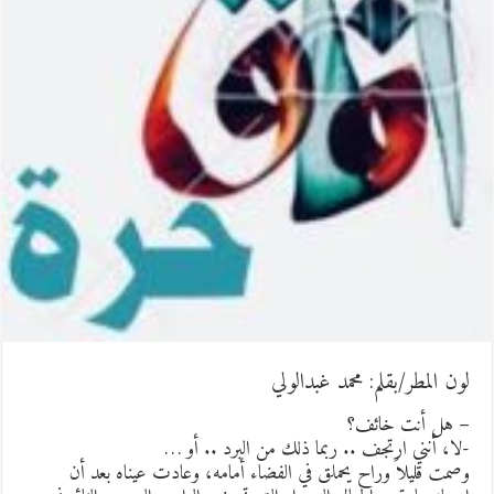
ون المطر/بقلم: محمد غبدالولي
 هل أنت خائف؟
لا، أنني ارتجف .. ربما ذلك من البرد .. أو …
صمت قليلاً وراح يحملق في الفضاء أمامه، وعادت عيناه بعد أن