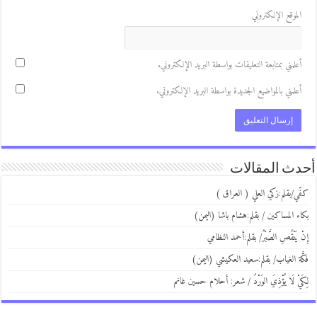
لموقع الإلكتروني
علمني بمتابعة التعليقات بواسطة البريد الإلكتروني.
علمني بالمواضيع الجديدة بواسطة البريد الإلكتروني.
ث المقالات
ي/بقلم:زكي العلي ( العراق )
ء المساكين / بقلم:هشام باشا (اليمن)
 يَنْقُصِ الصَّبْرُ/ بقلم:أحمد النظامي
َة الغياب/ بقلم:سعيد العكيشي (اليمن)
يْ لَا يُؤْذِيَ الوَرْدُ / شعر: أحلام حسين غانم