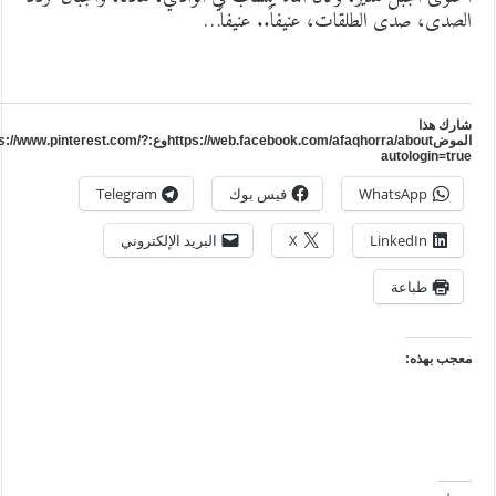
لصدى، صدى الطلقات، عنيفاً.. عنيفاً…
ارك هذا
الموضhttps://web.facebook.com/afaqhorra/aboutوع:https://www.pinterest.com/?
autologin=tru
WhatsApp
فيس بوك
Telegram
LinkedIn
X
البريد الإلكتروني
طباعة
عجب بهذه: