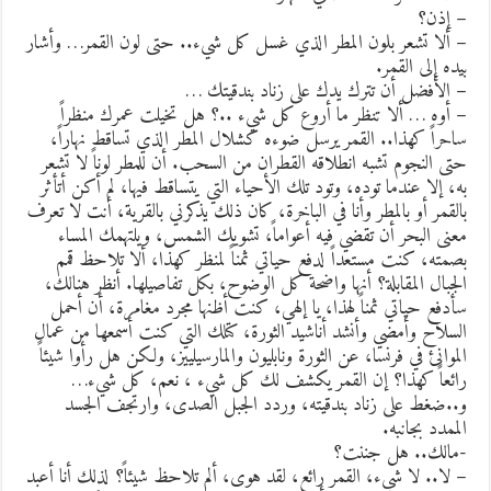
 إذن؟
 ألا تشعر بلون المطر الذي غسل كل شيء.. حتى لون القمر… وأشار
يده إلى القمر.
 الأفضل أن تترك يدك على زناد بندقيتك …
 أوه … ألا تنظر ما أروع كل شيء ..؟ هل تخيلت عمرك منظراً
احراً كهذا.. القمر يرسل ضوءه كشلال المطر الذي تساقط نهاراً،
تى النجوم تشبه انطلاقه القطران من السحب. أن للمطر لوناً لا تشعر
ه، إلا عندما توده، وتود تلك الأحياء التي يتساقط فيها، لم أكن أتأثر
القمر أو بالمطر وأنا في الباخرة، كان ذلك يذكرني بالقرية، أنت لا تعرف
عنى البحر أن تقضي فيه أعواماً، تشويك الشمس، ويلتهمك المساء
صمته، كنت مستعداً لدفع حياتي ثمناً لمنظر كهذا، ألا تلاحظ قمم
لجبال المقابلة؟ أنها واضحة كل الوضوح، بكل تفاصيلها. أنظر هنالك،
أدفع حياتي ثمناً لهذا، يا إلهي، كنت أظنها مجرد مغامرة، أن أحمل
لسلاح وأمضي وأنشد أناشيد الثورة، كتلك التي كنت أسمعها من عمال
لموانئ في فرنسا، عن الثورة ونابليون والمارسيلييز، ولكن هل رأوا شيئاً
ائعاً كهذا؟ إن القمر يكشف لك كل شيء ، نعم، كل شيء…
..ضغط على زناد بندقيته، وردد الجبل الصدى، وارتجف الجسد
لممدد بجانبه.
مالك.. هل جننت؟
 لا.. لا شيء، القمر رائع، لقد هوى، ألم تلاحظ شيئاً؟ لذلك أنا أعبد