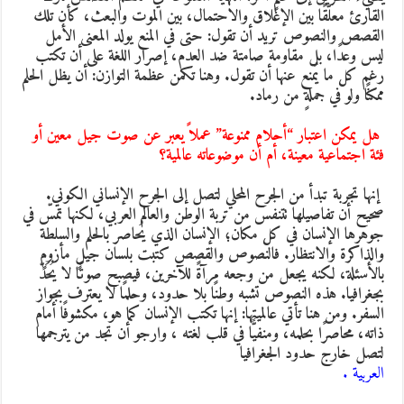
لقارئ معلّقًا بين الإغلاق والاحتمال، بين الموت والبعث، كأن تلك
لقصص والنصوص تريد أن تقول: حتى في المنع يولد المعنى الأمل
يس وعدًا، بل مقاومة صامتة ضد العدم، إصرار اللغة على أن تكتب
غم كل ما يُمنع عنها أن تقول. وهنا تكمن عظمة التوازن: أن يظل الحلم
مكنًا ولو في جملةٍ من رماد.
ل يمكن اعتبار “أحلام ممنوعة” عملاً يعبر عن صوت جيل معين أو
ئة اجتماعية معينة، أم أن موضوعاته عالمية؟
 إنها تجربة تبدأ من الجرح المحلي لتصل إلى الجرح الإنساني الكوني.
حيح أن تفاصيلها تتنفس من تربة الوطن والعالم العربي، لكنها تمسّ في
وهرها الإنسان في كل مكان؛ الإنسان الذي يُحاصر بالحلم والسلطة
الذاكرة والانتظار. فالنصوص والقصص كتبت بلسان جيلٍ مأزومٍ
الأسئلة، لكنه يجعل من وجعه مرآةً للآخرين، فيصبح صوتًا لا يُحَدّ
جغرافيا. هذه النصوص تشبه وطنًا بلا حدود، وحلمًا لا يعترف بجواز
لسفر. ومن هنا تأتي عالميتها: إنها تكتب الإنسان كما هو، مكشوفًا أمام
اته، محاصرًا بحلمه، ومنفيًّا في قلب لغته ، وارجو أن تجد من يترجمها
تصل خارج حدود الجغرافيا