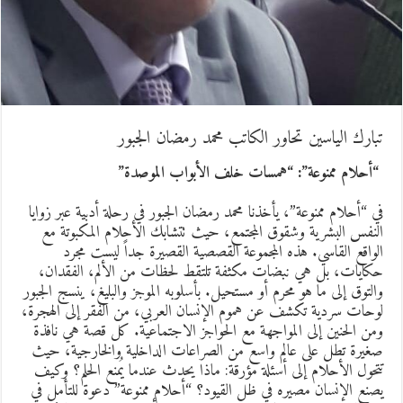
في “أحلام ممنوعة”، يأخذنا محمد رمضان الجبور في رحلة أدبية عبر زوايا
لنفس البشرية وشقوق المجتمع، حيث تتشابك الأحلام المكبوتة مع
لواقع القاسي. هذه المجموعة القصصية القصيرة جداً ليست مجرد
كايات، بل هي نبضات مكثفة تلتقط لحظات من الألم، الفقدان،
التوق إلى ما هو محرم أو مستحيل. بأسلوبه الموجز والبليغ، ينسج الجبور
وحات سردية تكشف عن هموم الإنسان العربي، من الفقر إلى الهجرة،
من الحنين إلى المواجهة مع الحواجز الاجتماعية. كل قصة هي نافذة
غيرة تطل على عالم واسع من الصراعات الداخلية والخارجية، حيث
تحول الأحلام إلى أسئلة مؤرقة: ماذا يحدث عندما يُمنع الحلم؟ وكيف
صنع الإنسان مصيره في ظل القيود؟ “أحلام ممنوعة” دعوة للتأمل في