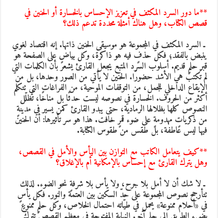
*ما دور السرد المكثف في تعزيز الإحساس بالخسارة أو الحنين في
صص الكتاب، وهل هناك أمثلة محددة تدعم ذلك؟
 ـ السرد المكثف في المجموعة هو موسيقى الحنين ذاتها. إنه اقتصاد لغوي
نبض بالفقد؛ فكل حذفٍ فيه هو ذاكرة، وكل بياضٍ على الصفحة هو
بر حلمٍ قديم. أسلوب السرد المتبع يجعل القارئ يشعر بأن الكلمات التي
م تُكتب هي الأشد حضورًا. الحنين لا يأتي من الصور وحدها، بل من
لإيقاع الداخلي للجمل، من التوقفات الموحية، من الفراغات التي تتكلم
كثر من الحروف. الخسارة في نصوصه ليست حدثًا بل مناخًا، تُظلّل
لنصوص كلها بظلالها الرمادية، حتى يبدو القارئ كمن يسير في مدينةٍ
ن ذكرياتٍ مهدومةٍ على ضوء قمرٍ خافت. هذا هو سر تأثيرها: أن الحنين
يها ليس عاطفة، بل طقس من طقوس الكتابة.
**كيف يتعامل الكاتب مع التوازن بين اليأس والأمل في القصص،
هل يترك القارئ مع إحساس بالإمكانية أم بالإغلاق؟
 ـ لا شك أن لا أمل بلا جرح، ولا يأس بلا شرفةٍ نحو الضوء. لذلك
تأرجح نصوص المجموعة على حدّ السكين بين العتمة والنور. فكل يأسٍ
ي «أحلام ممنوعة» يحمل في طيّاته احتمال الخلاص، وكل حلمٍ ممنوعٍ
ضيء الطريق إلى حلمٍ آخر. النهاية المفتوحة في معظم القصص تترك