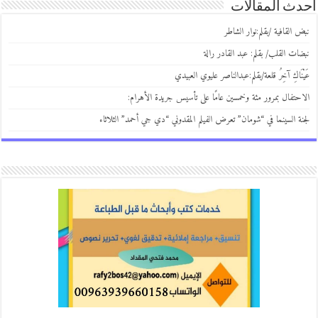
ث المقالات
 القافية /بقلم:نوار الشاطر
ات القلب/ بقلم: عبد القادر رالة
نَاكِ آخِرُ قلعة/بقلم:عبدالناصر عليوي العبيدي
حتفال بمرور مئة وخمسين عامًا على تأسيس جريدة الأهرام:
ة السينما في “شومان” تعرض الفيلم المقدوني “دي جي أحمد” الثلاثاء