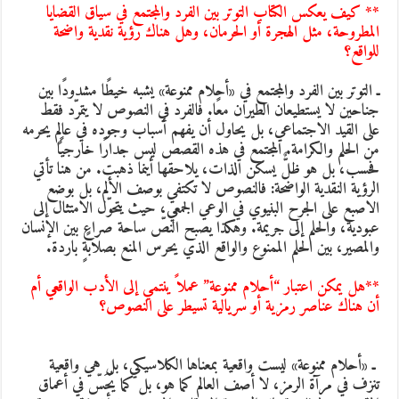
* كيف يعكس الكتاب التوتر بين الفرد والمجتمع في سياق القضايا
لمطروحة، مثل الهجرة أو الحرمان، وهل هناك رؤية نقدية واضحة
لواقع؟
ـ التوتر بين الفرد والمجتمع في «أحلام ممنوعة» يشبه خيطًا مشدودًا بين
ناحين لا يستطيعان الطيران معًا. فالفرد في النصوص لا يتمرّد فقط
لى القيد الاجتماعي، بل يحاول أن يفهم أسباب وجوده في عالمٍ يحرمه
ن الحلم والكرامة. المجتمع في هذه القصص ليس جدارًا خارجيًا
حسب، بل هو ظلٌّ يسكن الذات، يلاحقها أينما ذهبت. من هنا تأتي
لرؤية النقدية الواضحة: فالنصوص لا تكتفي بوصف الألم، بل بوضع
لاصبع على الجرح البنيوي في الوعي الجمعي، حيث يتحوّل الامتثال إلى
بودية، والحلم إلى جريمة. وهكذا يصبح النصّ ساحة صراعٍ بين الإنسان
المصير، بين الحلم الممنوع والواقع الذي يحرس المنع بصلابةٍ باردة.
*هل يمكن اعتبار “أحلام ممنوعة” عملاً ينتمي إلى الأدب الواقعي أم
ن هناك عناصر رمزية أو سريالية تسيطر على النصوص؟
 ـ «أحلام ممنوعة» ليست واقعية بمعناها الكلاسيكي، بل هي واقعية
نزف في مرآة الرمز، لا أصف العالم كما هو، بل كما يُحَسّ في أعماق