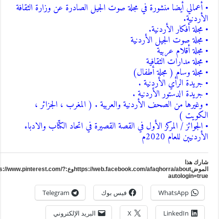
• أعمالي أيضا منشورة في مجلة صوت الجيل الصادرة عن وزارة الثقافة
لأردنية.
• وغيرها من الصحف الأردنية والعربية . ( المغرب ، الجزائر ،
لكويت )
• الجوائز / المركز الأول في القصة القصيرة في اتحاد الكتّاب والادباء
لأردنيين للعام 2020م
ارك هذا
الموضhttps://web.facebook.com/afaqhorra/aboutوع:https://www.pinterest.com/?
autologin=tru
WhatsApp
فيس بوك
Telegram
LinkedIn
X
البريد الإلكتروني