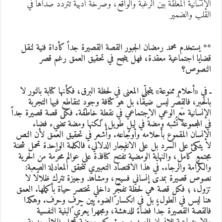
لإنسانية المعلقة بين الرغبة والواقع، وصرخة أدبية تتردد صداها في
لقلب والضمير
* يستخدم محمد رمضان الجبور القصة القصيرة جداً كأداة فنية لنقل
ضايا اجتماعية معقدة، فهل ينجح في تحقيق العمق رغم قصر
لنصوص؟
ـ في «أحلام ممنوعة» يتجلّى المعنى في لحظة البرق، فكأنها كتابة بالنور لا
الحبر، فالقِصَر ليس ضيقًا، بل هو كثافة وجودٍ تتقاطع فيها التجربة
لإنسانية مع الوعي الاجتماعي في نقطةٍ خاطفة. فكل قصة قصيرة جداً
ي المجموعة تُشبه ومضةً في ليلٍ طويل؛ لكنها ومضة تُضيء فضاء
لإنسان المقموع بأحلامه وأوجاعه. وأشعر في تحقيق العمق لأن النص
ا يتكئ على السرد بل على الانفجار الدلالي، فالكلمة الواحدة تحمل شحنة
جتمعٍ كامل، والنهاية الومضية تُفتح كنافذة على عوالم محرَّمة من الحرية
الكرامة والرجاء. في هذا الاقتصاد التعبيري تتحقق المعادلة الصعبة:
صوص قصيرة بمدى إنساني فسيح، ومشاهد وجيزة تترك ظلالًا لا
زول، ؛ فكل قصة هي لحظة تفجّرٍ داخلي تختصر حياة بأكملها. العمق
نا ليس في الطول، بل في انكسار الضوء بين حرفٍ وحرف. وهكذا
القصة القصيرة جدًا فضاءً للدهشة، ومجهرًا يعرّي البنية النفسية