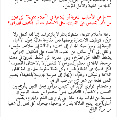
الاجتماعية للإنسان العربي، حيث كل ومضة تحمل ظلال مدينةٍ
املة من الخيبة والأمل المؤجّل.
* ما هي الأساليب اللغوية أو البلاغية في “أحلام ممنوعة” التي تعزز
ن تأثير القصص على القارئ، مثل الاستعارات أو التكثيف الدرامي؟
 ـ لغة «أحلام ممنوعة» مشغولة بالنار لا بالزخرف. إنها لغة تشعل ولا
زيّن، فتوظيف الاستعارة بوصفها فعلَ مقاومةٍ جماليّة يحوّل الأشياء
ليومية إلى رموز حية: الجدار إلى صمت، والنافذة إلى خلاص مؤجل،
الظل إلى كائنٍ خائفٍ من الضوء. الاعتماد على التكثيف الدرامي
ضغط اللحظة حتى تصرخ، وعلى المفارقة التي تُسقط القارئ في دهشةٍ
وجعة. الجملة في معظم النصوص لا تتنفس إلا بالاختناق المقصود،
كل فاصلة هي انقطاع نَفَس، وكل نقطة سقوط حلم. في لغةٍ تتجاور
لبلاغة والسكين، ويتحوّل الإيجاز إلى صرخةٍ مجروحةٍ بالحقيقة، ليصبح
لنص قطعةً من شعرٍ نُزِع من قلب الواقع.
واستخدام التوازي الإيقاعي كنبضٍ درامي يجعل النص يتأرجح بين
لصمت والانفجار، فالتكثيف ليس اختصارًا بل ضغطٌ للوجع في
ساحةٍ من الهواء. بهذه اللغة التي تمزج بين الشعر والجرح، يصبح
سلوبًا فريدًا يفتح الدلالة بقدر ما يُوجعها، فيتحوّل كل نص إلى شظية
ن مرآة الواقع