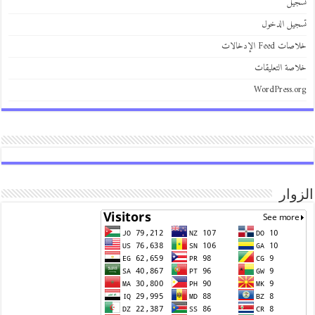
يل
يل الدخول
 Feed الإدخالات
صة التعليقات
WordPress.
وار