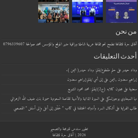
 نحن
حرة للثقافة نطمح نحو ثقافة عربية شاملة وراقية مدير الموقع والمؤسس محمد صوالحة 0796339607
دث التعليقات
 حيدر
على
حلم مقطوع/بقلم: وداد حيدر( اليمن ).
يم سعدون _اليمن
على
إلى أمي /بقلم:إبراهيم سعدون
ة
على
مجنون كلابه (ج2)/بقلم: محمد محمود الشويع
لسبعاوي بوجوزلسكي
على
السيرة الذاتية والأدبية للقاصة السعودية سميرة بنت ضيف الله الزهراني
الفراية
على
أشكال السرد وأدواته المختلفة في كتاب ” خَفْق إلى أعلى وإلى أسفل ” القصصي
تطوير
سندس للبرمجة والتصميم
2026 \ آفاق حرة للثقافة