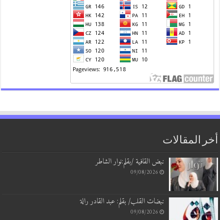
 المقالات
نبض القافية /بقلم:نوار الشاطر
09/08/2026
نبضات القلب/ بقلم: عبد القادر رالة
09/08/2026