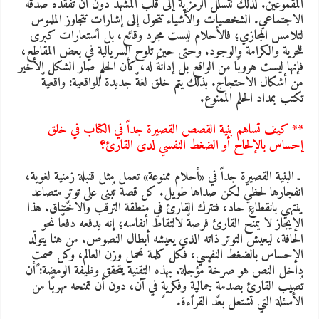
لمقموعين. لذلك تتسلل الرمزية إلى قلب المشهد دون أن تفقده صدقه
لاجتماعي. الشخصيات والأشياء تتحول إلى إشاراتٍ تتجاوز الملموس
تلامس المجازي؛ فالأحلام ليست مجرد وقائع، بل استعارات كبرى
لحرية والكرامة والوجود. وحتى حين تلوح السريالية في بعض المقاطع،
إنها ليست هروبًا من الواقع بل إدانةً له، كأن الحلم صار الشكل الأخير
ن أشكال الاحتجاج. بذلك يتم خلق لغةً جديدة للواقعية: واقعيةً
كتب بمداد الحلم الممنوع.
* كيف تساهم بنية القصص القصيرة جداً في الكتاب في خلق
حساس بالإلحاح أو الضغط النفسي لدى القارئ؟
 ـ البنية القصيرة جداً في «أحلام ممنوعة» تعمل مثل قنبلة زمنية لغوية،
نفجارها لحظيّ لكن صداها طويل. كل قصة تُبنى على توترٍ متصاعد
نتهي بانقطاعٍ حاد، فتترك القارئ في منطقة الترقب والاختناق. هذا
لإيجاز لا يمنح القارئ فرصةً لالتقاط أنفاسه؛ إنه يدفعه دفعًا نحو
لحافة، ليعيش التوتر ذاته الذي يعيشه أبطال النصوص. من هنا يتولّد
لإحساس بالضغط النفسي، فكل كلمة تحمل وزن العالم، وكل صمتٍ
اخل النص هو صرخةٌ مؤجلة. بهذه التقنية يتحقق وظيفة الومضة: أن
ُصيب القارئ بصدمةٍ جماليةٍ وفكريةٍ في آن، دون أن تمنحه مهربًا من
لأسئلة التي تشتعل بعد القراءة.