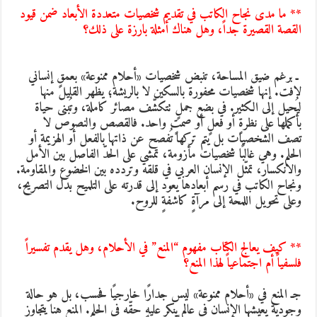
* ما مدى نجاح الكاتب في تقديم شخصيات متعددة الأبعاد ضمن قيود
لقصة القصيرة جداً، وهل هناك أمثلة بارزة على ذلك؟
 ـ برغم ضيق المساحة، تنبض شخصيات «أحلام ممنوعة» بعمقٍ إنساني
افت. إنها شخصيات محفورة بالسكين لا بالريشة؛ يظهر القليل منها
يُحيل إلى الكثير. في بضع جملٍ تتكشّف مصائر كاملة، وتُبنى حياة
أكملها على نظرةٍ أو فعلٍ أو صمتٍ واحد. فالقصص والنصوص لا
صف الشخصيات بل يتم تركها تُفصح عن ذاتها بالفعل أو الهزيمة أو
لحلم. وهي غالبًا شخصيات مأزومة، تمشي على الحدّ الفاصل بين الأمل
الانكسار، تمثّل الإنسان العربي في قلقه وتردده بين الخضوع والمقاومة.
نجاح الكاتب في رسم أبعادها يعود إلى قدرته على التلميح بدل التصريح،
على تحويل اللمحة إلى مرآةٍ كاشفةٍ للروح.
* كيف يعالج الكتاب مفهوم “المنع” في الأحلام، وهل يقدم تفسيراً
لسفياً أم اجتماعياً لهذا المنع؟
جـ المنع في «أحلام ممنوعة» ليس جدارًا خارجيًا فحسب، بل هو حالة
جودية يعيشها الإنسان في عالمٍ ينكر عليه حقّه في الحلم. المنع هنا يتجاوز