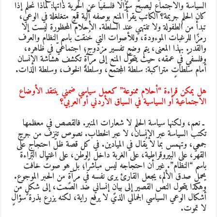
لسياسة والاجتماع ليصبح سؤالًا فلسفيًا عن الحرية ذاتها: لماذا نحلم إذا
ان الحلم جريمة؟ الكاتب يقرأ المنع بوصفه آلية قمعٍ متغلغلة في الوعي،
بدأ من الطفولة ولا تنتهي عند السلطة. الأحلام المحظورة ليست إلا
مزًا للرغبات الموءودة، وللأصوات التي خُنقت باسم النظام والعرف
القدر. بهذا المعنى، يتم وضع تفسير مزدوج؛ اجتماعيّ في ظاهره،
فلسفيّ في عمقه، حيث يتحوّل المنع إلى مرآةٍ تكشف هشاشة الإنسان
مام سلطاتٍ متراكبة: سلطة المجتمع، وسلطة الخوف، وسلطة الذات.
هل يمكن قراءة “أحلام ممنوعة” كعمل سياسي ضمني ينتقد الأوضاع
لاجتماعية أو السياسية في السياق الأردني أو العربي؟
 ـ نعم، ولكنها سياسة الحلم لا شعارات المنبر. فالقصص في معظمها
كتب السياسة عبر الإنسان، لا عبر الخطاب. نصوص تنزف من جرحٍ
معي، وتهمس بما لا يُقال في الميادين. في كل قصة ظلّ احتجاجٍ على
لقهر، على البيروقراطية، على الغربة داخل الوطن، على اغتيال البراءة
اسم “النظام”. غير أن احتجاجه ليس مباشرًا؛ بل هو صوتٌ خافت
حمل صدق الألم، يجعل القارئ يرى نفسه في مرآةٍ من الحبر الموجوع.
هكذا يتحول النص القصير إلى بيانٍ إنساني ضد الصمت، إلى شكلٍ من
شكال الوعي السياسي الجمالي الذي لا يرفع راية، لكنه يزرع بذرة سؤالٍ
ا تموت.