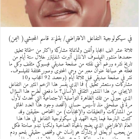
ي سيكولوجية التفاعل الافتراضي/ بقلم:د قاسم المحبشي( اليمن)
لاثة عشر الف اعجابا وألفين وثمانمائة مشاركة واكثر من ستمائة تعليق
صدها منشور الفيلسوف الالماني ألبرت شفايتزر خلال ستة أيام من
اريخ نشره ورغم أنني نقلته من صفحة صديقي فيسبوكي مثقف وكل ما
علته هو صياغة عنوان معبر من وحي المحتوى وصور مختلفة للفيلسوف.
نشر في صفحة صديقي قبل ثلاثة أيام (وحصد 92 أعجاب و10
شاركات وستعشر تعليق ) فما الذي يفسر هذا الزخم المثير من التفاعل
لايجابي من هذا المنشور الثقافي الإنساني؟ ما دفعني لطرح هذا السؤال
لذي حيرتي من تلك الظاهرة التواصلية الاجتماعية التي تحدث لأول
رة في صفحتي منذ تأسيس حسابي (آقصد وجود هذا العدد الهائل
ن المشاركات والتعليقات والإعجابات) من اشخاص حقيقين وقد
تبت البارحة فيما يشبه التمهيد في سيكولوجية التفاعل في هذا هذا
لعالم الافتراضي الذي يضج بالحياة الصاخبة ولكنها تبدو صامتة فكل
ن يعجب أو يعلق أو يشارك هو إنسان حي وشخص حقيقي بلحم ودم