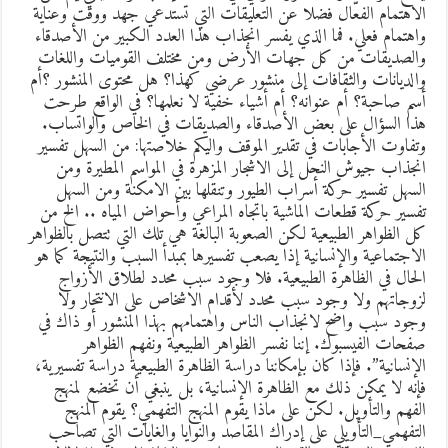
لاهتمام الفعّال فضلا عن التعليقات التي تستدعي جهد ووقت وعناية
اهتمام فعلي. فما الذي يفسر انجذاب هذا العدد الكبير من الأصدقاء
الصديقات من كل جهات الأرض ومن مختلف القوميات واللغات
الديانات والثقافات إلى منشور عرضي كهذا؟ هل محتوى المنشور ؟أم
سم صاحبة؟ أم عنوانه؟ أم أشياء خفية لا نعلمها؟ في الواقع طرحت
ذا السؤال على بعض الأصدقاء والصديقات في الخاص والواتساب.
تفاوت الأجابات في تقدير الموقف واليكم خلاصتها: من السهل تفسير
نجذاب جيوش النحل إلى الاشجار المزهرة في المواسم المطيرة ومن
لسهل تفسير حركة أسراب الطيور وتنقلها بين الامكنة ومن السهل
فسير حركة قطعات الماشية باتجاه المراعي وأحواض المياه .. الخ من
ل الظواهر الطبيعية لكن الصعوبة البالغة هي تلك التي تتصل بالظواهر
لاجتماعية والإنسانية إذا يصعب تفسيرها بمبدأ السبب والنتيجة كما هو
لحال في الظاهرة الطبيعية. فلا وجود سبب محدد لطلاق الأزواج
زوجاتهم ولا وجود سبب محدد لأقدام الاشخاص على الانتحار ولا
جود سبب واضح لانجذاب الناس واهتمامهم بهذا المنشور أو ذاك في
فحات الفيسبوك. إننا نفسر الظواهر الطبيعية ونفهم الظواهر
لإنسانية”. فإذا كان بإمكاننا دراسة الظاهرة الطبيعية دراسة تفسيرية،
إنه لا يمكن ذلك مع الظاهرة الإنسانية، بل ينبغي أن تخضع لمنهج
لفهم والتأويل. لكن على ماذا يقوم المنهج التفهمي؟ يقوم المنهج
لتفهمي_التأويلي على إدراك المقاصد والنوايا والغايات التي تصاحب