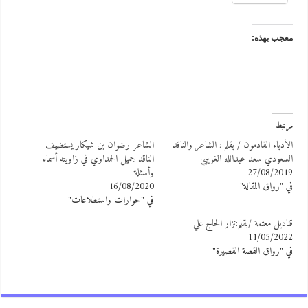
عجب بهذه:
رتبط
لأدباء القادمون / بقلم : الشاعر والناقد
الشاعر رضوان بن شيكار يستضيف
لسعودي سعد عبدالله الغريبي
الناقد جميل الحمداوي في زاويته أسماء
27/08/201
وأسئلة
ي "رواق المقالة"
16/08/2020
في "حوارات واستطلاعات"
ناديل معتمة /بقلم:نزار الحاج علي
11/05/202
ي "رواق القصة القصيرة"