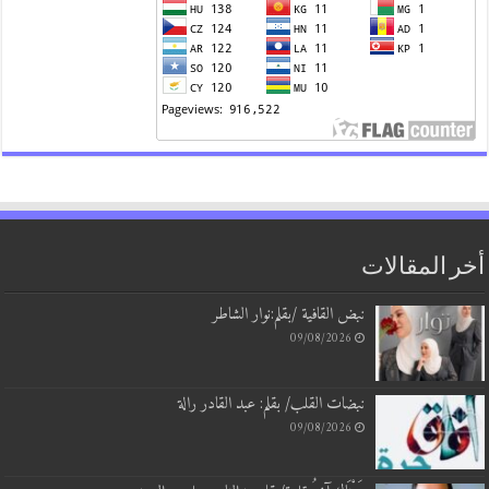
 المقالات
نبض القافية /بقلم:نوار الشاطر
09/08/2026
نبضات القلب/ بقلم: عبد القادر رالة
09/08/2026