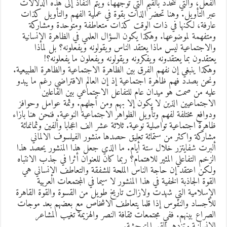
لفعل، والتي تتحدد بالقيم التي توجهها، ويتم النفاذ إلى هذه الدلالات
بر التأويل. وهنا تحضر الذات بقوة في عملية الفهم والتأويل كذات
ارفة، لكنها في ذات الوقت كذات متعاطفة ومتوحدة ومشاركة
متفهمة لموضوعها. وهكذا يكون السؤال العلمي في الظاهرة الإنسانية
الاجتماعية ليس ماذا يعتقد الناس ويقولونه ويفعلونه؟ بل لماذا
عتقدون بما يعتقدونه ويفكرونه ويقولونه ويفعلون ما يفعلونه؟!
هكذا ينبغي إن نفهم الفرق بين الظاهرة الاجتماعية والظاهرة الطبيعية.
نحن بصدد فهم ظاهرة اجتماعية إذ إن العالم الافتراضي رغم ما يبدو
ليه من صمت هو ميدان عام للتفاعل الاجتماعي بين الفاعلين
لاجتماعيين الذين لا يكون إلا بهم ومن أجلهم. وثمة عوامل وحوافز
دوافع مختلفة لفهم وتأويل الظواهر الاجتماعية النوعية. فنحن هنا بازاء
اهرة اجتماعية تواصلية نوعية. ثلاثة عشر الف اعجابا وألفين وثمانمائة
شاركة واكثر من ستمائة تعليق حصدها منشور الفيلسوف الالماني
لبرت شفايتزر خلال ستة أيام. ما الذي جعل هذا المنشور يحصد هذا
لزخم التفاعلي المثير للاهتمام؟ ربما كان للعنوان أثرا في جذب الانتباه
لكن اعتقد إن حاجة الناس الملحة للشفقة والتعاطف الإنساني هي
لقوة الجاذبة الخفية في هذا المنشور لا سيما في المجتمعات العربية
لإسلامية التي شهدت ولازالت تاريخ طويل من القسوة والقوة القاهرة
لأجساد والنفوس إذا قلما يتعاطف الاشخاص مع بعضهم بعد موجات
لصراع بينهم. ففي مجتمعات ثقافة النصر والهزيمة تغيب المشاعر
لإنسانية وتزدهر القيم المتوحشة.