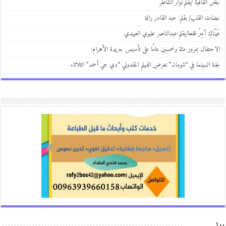
 القافية /بقلم:نوار الشاطر
ات القلب/ بقلم: عبد القادر رالة
نَاكِ آخِرُ قلعة/بقلم:عبدالناصر عليوي العبيدي
حتفال بمرور مئة وخمسين عامًا على تأسيس جريدة الأهرام:
ة السينما في “شومان” تعرض الفيلم المقدوني “دي جي أحمد” الثلاثاء