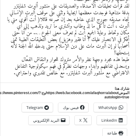
قد قرأت تعليقات الاصدقاء والصديقات على منشور ألبرت شفايتزر
دقة متناهية فوجدت معظمها ايجابية وتثني على موقف ألبرت الإنساني
جاه صديقه جورج الذي خاطبه بعد إن صرعه قائلا( أنت أقوى مني يا
لبرت ، أنت تأكل ما لذ وطاب وتشتري ما تريد وتذهب إلي أي
كان وتحاط برعاية الجميع أنت لم تعرف معنى الجوع….. من أنا حتى
فكر في الانتصار عليك ؟ أنا فقير وهزيل) بعض التعليقات الطيبة تمنى
صحابها لو إن ألبرت مات على دين الإسلام حتى يدخله الله الجنة لأنه
ستحقها!
بعا هذه مجرد وجهة نظر والأمر متروك للحوار والنقاش الفعّال
يسعدني تفاعلهم وأبداء وجهات نظركم في فهم سيكولوجية التفاعل
لافتراضي مع منشور ألبرت شفايتزر. مع خالص تقديري واحترامي.
ارك هذا
الموضhttps://web.facebook.com/afaqhorra/aboutوع:https://www.pinterest.com/?
autologin=tru
WhatsApp
فيس بوك
Telegram
LinkedIn
X
البريد الإلكتروني
طباعة