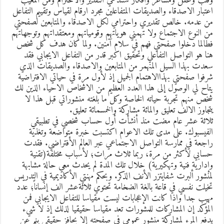
قلب وعقل ومشاعر وافكار تستدعي التقدير والاحترام ومن المعيب
عتبار الاصدقاء والصديقات المتفاعلين مجرد ارقام لقياس وتقييم التفاعل
ن عدمه. خالص تقديري واحترامي لكل الاصدقاء والمتابعين لصفحتي
ن النوع الاجتماع ولا تهمني هوياتهم وقومياتهم ومعتقداتهم وتوجهاتهم
طالما دخلوا صفحتي فهم في سلام آمنين. ولما كان هدف كل شخص
نا هو التواصل التفاعلي وتحقيق اكبر قدر من التفاعل الايجابي فقد
عدت بهذا السيل المنهمر من المتابعين والاصدقاء والصديقات الذي
رفوا صفحتي بهذاالاهتمام الجميل إذ لأول مرة في حياتي الافتراضية
تاح لي الوصول إلى هذا العدد العظيم من الاشخاص الاحياء الذين لك
خص منهم تجربة حياته الخاصة وكل ما بلغته منشوراتي قبل هذا لا
تجاوز الالف تعليق والمائة مشاركة والخمسمائة تعليق.
لاثة عشر عام مضت منذ أنشأت أول حساب شخصي في تطبيقي
لفيسبوك. على مدى تلك الاعوام اكتسبت خبرة متواضعة وتغذية
اجعة في ممارسة التواصل الاجتماعي عبر العالم الأفتراضي. فقدت
سابي لأكثر من مرة، ربما ثلاث مرات؛ لأسباب مختلفة(تقنية
إدارية فنية وتهكيرية) خلال تلك المدة لم يحدث معي حالة مشابهة
منشور ألبرت شفايتزر الأنف الذكر. وبحكم مهنتي الأكاديمية في التدريس
خيلت نفسي في قاعة بالغة الضخامة تحتوي ثلاثةعشر الف إنساناً؛ عدد
هيب جدا واذا كانت الإعجابات ليست مقياسا للتفاعل الايجابي فمن
لمؤكد إن المشاركات للمشورات تعد مقياسا حقيقيا لذلك إذ لا شيء
دفع المرء لمشاركة منشور عمومي في صفحته إلا بحافز حقيقي ينم عن