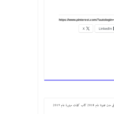
X
LinkedIn
من مواليد ديرعلا ( الصوالحة) صدر له : كتاب مذكرات مجنون في مدن مجنونة عام 2018 كتاب كلمات مبتورة عام 2019