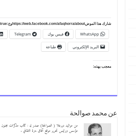
شارك هذا الموضhttps://web.facebook.com/afaqhorra/aboutوع:https://www.pinterest.com/?autologin=true
WhatsApp
فيس بوك
Telegram
البريد الإلكتروني
طباعة
معجب بهذه:
عن محمد صوالحة
مؤسس ورئيس تحرير موقع آفاق حرة الثقافي .