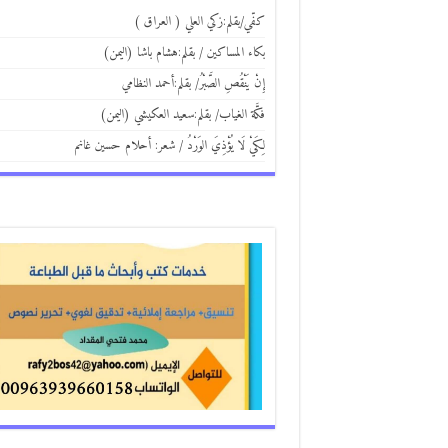
كفّي/بقلم:زكي العلي ( العراق )
بكاء المساكين / بقلم:هشام باشا (اليمن)
إِنْ يَنْقُصِ الصَّبْرُ/ بقلم:أحمد النظامي
فكَّة الغياب/ بقلم:سعيد العكيشي (اليمن)
لِكَيْ لَا يُؤْذِيَ الوَرْدُ / شعر: أحلام حسين غانم