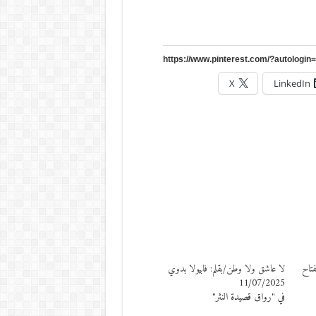
X
LinkedIn
فتاح
لا عاشق ولا وطن/بقلم: فابيولا بدوي
11/07/2025
في "رواق قصيدة النثر"