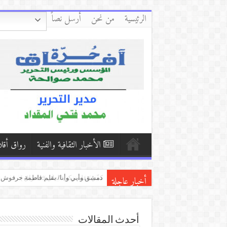
الرئيسية
من نحن
أرسل نصاً
الأخبار الثقافية والفنية
رواق أقل
أخبار عاجلة
كفّي/بقلم:زكي العلي ( العراق )
إِنْ يَنْقُصِ الصَّبْرُ/ بقلم:أحمد النظامي
بكاء المساكين / بقلم:هشام باشا (اليمن
أحدث المقالات