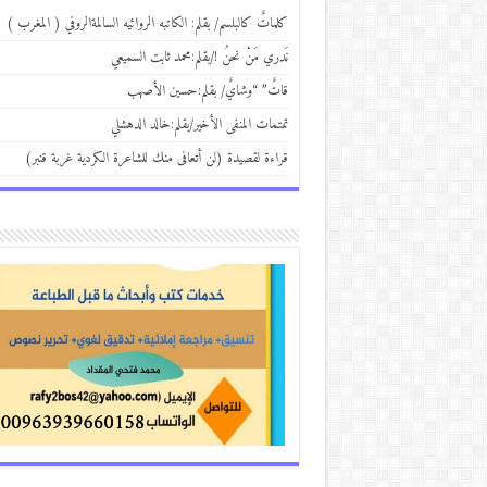
كلماتٌ كالبلسم/ بقلم: الكاتبه الروائيه السالمةالروفي ( المغرب )
نَدري مَنْ نحنُ !/بقلم:محمد ثابت السميعي
قاتٌ” “وشايٌ/ بقلم:حسين الأصهب
تمتمات المنفى الأخير/بقلم:خالد الدهشلي
قراءة لقصيدة (لن أتعافى منك للشاعرة الكردية غربة قنبر)