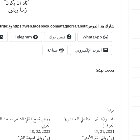
كاد أن يكون
زمنا ويقين
شارك هذا الموضhttps://web.facebook.com/afaqhorra/aboutوع:https://www.pinterest.com/?autologin=true
WhatsApp
فيس بوك
Telegram
البريد الإلكتروني
طباعة
معجب بهذه:
مرتبط
المحاربون/ بقلم : المينا علي البغدادي(
روحي تسبح /بقلم: الشاعر د. عبد ال
العراق )
العربي
10/02/2022
17/01/2021
في "رواق النثر الأدبي"
في "رواق قصيدة النثر"