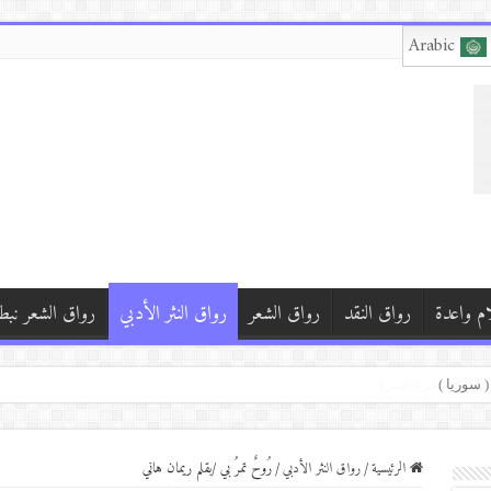
Arabic
ام واعدة
رواق النقد
رواق الشعر
رواق النثر الأدبي
رواق الشعر نبط
)
الرئيسية
/
رواق النثر الأدبي
/
رُوحٌ تمرُ بي /بقلم ريمان هاني