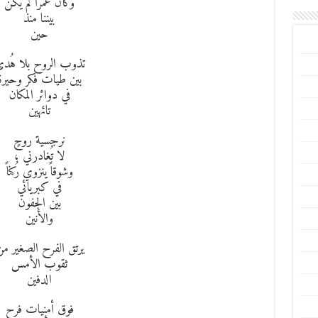
وكأن عُمراً لم يكن
بيننا منذ
حين
تذوب الروح بلا هُد
بين طيات فكر وحيرة
في دوائر المكان
تائهين
نرجسية روحٍ
لا تُغادرني ،
وشوقاً ينزوي رُكناً
في كبريائي
بين الجفون
والأنين
يرتق الفرح الصغير م
ثقوب الأمس
الدفين
فوق أمنيات فرح