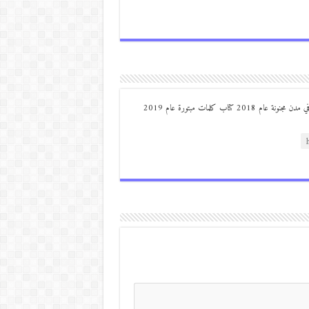
من مواليد ديرعلا ( الصوالحة) صدر له : كتاب مذكرات مجنون في مدن مجنونة عام 2018 كتاب كلمات مبتورة عام 2019