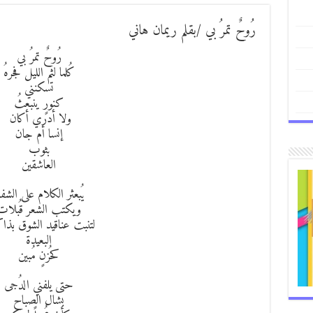
رُوحٌ تمرُ بي /بقلم ريمان هاني
رُوحٌ تمرُ بي
كُلما لثم الليل فجرهُ
تسكنني
كنورٍ ينبعثُ
ولا أدري أكان
إنسا أم جان
بثوب
العاشقين
يُبعثر الكلام على الشفا
ويكتب الشعر قُبلات
لتنبت عناقيد الشوق بذاك
البعيدة
كحُزنٍ مُبين
حتى يلفني الدُجى
بشال الصباح