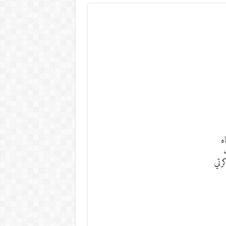
ه
رتي