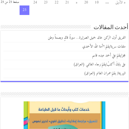
« الأولى
...
10
20
«
21
22
23
24
صفحة 25 من 25
25
أحدث المقالات
الفريق أول الركن خالد جميل الصرايرة… سيرةُ قائدٍ وبصمةُ وطن
ملفات سرية/بقلم:*أمة الله الأحمدي
عجز/بقلم:علي أحمد عبده قاسم
على بابكَ أكتبْ/بقلم:رجاء الغانمي (العراق)
الوريثة/ بقلم:عمران الغانم (العراق)