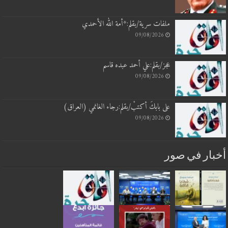
ملفات سرية/بقلم:*أمة الله الأحمدي
09/08/2026
عجز/بقلم:علي أحمد عبده قاسم
09/08/2026
على بابكَ أكتبْ/بقلم:رجاء الغانمي (العراق)
09/08/2026
أخبار في صور