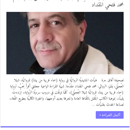
محمد فتحي المقداد
لصحيفة آفاق حرة ‏ فنيّات المشهديّة الروائيِّة في رواية (سماء قريبة من بيتنا) للروائيّة. شهلا
العُجيْلي. بقلم. الروائي: محمد فتحي المقداد مقدّمة: شهيّة القراءة الواعية جعلتني أقرأ بحُبٍّ. لرواية
(سماء قريبة من بيتنا. للروائيّة شهلا العُجيْلي). كلّما توغّلت في دروب سرديّة الرّواية.. اِزددتُ
يقينًا.. بموهبة الكاتب المُثقل بالثّقافة العامة والمعرفة بعديد أوجهها، والخبرة الكتابيّة بتطويع اللّغة..
لصناعة الحدث بتقنيّات …
أكمل القراءة »