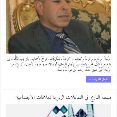
الرِّجالُ مواقِف، والمواقفُ كواشِف. كواشِفُ للسُّلوكِيّاتِ، فواضحُ لِأصحابِها، ولن يدومَ تَكَلُّف. بل
ما صنع التَكَلُّفُ قَطُّ، واحِدًا من الرِّجالِ الرِّجال. أو مِثالًا تحذو حذوَهُ الْأجيالْ. ألا وإِنَّ من
الرِّجالِ لَمَنْ يجهلُ حَدَّهْ، ومنهم مَنْ هو أُمَّةٌ وَحْدَهْ.
أكمل القراءة »
فلسفة التاريخ في التفاعلات الرمزية للعلاقات الاجتماعية