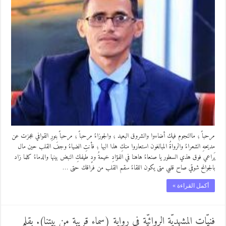
مرحباً ؛ ماالنجوم فيك أضاءوا والشروق البعيد ؛ والجوزاءُ مرحباً ؛ مرحباً بنورِ القوافي عجزت عن
مديحهِ الشعراءُ والرواةُ المبالغون استعاروا منكِ هذا البها ؛ فأنتِ الضياءُ وجفَ القلب حين مال
يَراعي فوق هذي السطور يا صنعاءُ هاهنا في الفؤادِ خيمةُ ودٍ طيفكِ النبض بينها والدماءُ كلما زاد
بالجوانح شوقي صاح قلبي متى يكون اللقاءُ سقم القلب من فراقك حتى …
أكمل القراءة »
فنيّات المشهديّة الروائيِّة في رواية (سماء قريبة من بيتنا). بقلم