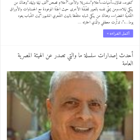
كغيره.. تفاؤل..أمنيات..أحلام”سندريلا والأمير.”أحلام قصص”ألف ليلة وليلة.”وهناك من
يبكي ليلاه..ومن يمنّي نفسه بالعبور للضّفّة الأخرى حيث الجنّة الموعودة مع الحسناوات والأوراق
النّقديّة الخضراء.. وهناك من يبكي شبابه متلفّظا بالبيت الشّعري المشهور:”ليت الشّباب يعود
يوما….”. تدثّرت معطفي والّذي اخترته …
أكمل القراءة »
أحدث إصدارات سلسلة ما والتي تصدر عن الهيئة المصرية
العامة