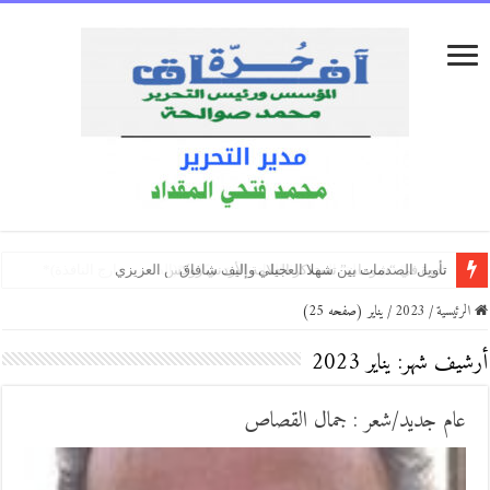
ملفات سرية/بقلم:*أمة الله الأحمدي
ندوة في “شومان” تستذكر العلامة الأردني روكس العزيزي
الفريق أول الركن خالد جميل الصرايرة… سيرةُ قائدٍ وبصمةُ وطن
الرئيسية
/
2023
/
يناير (صفحه 25)
أرشيف شهر:
يناير 2023
عام جديد/شعر : جمال القصاص