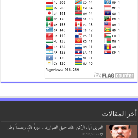
أخر المقالات
الفريق أول الركن خالد جميل الصرايرة… سيرةُ قائدٍ وبصمةُ وطن
09/08/2026