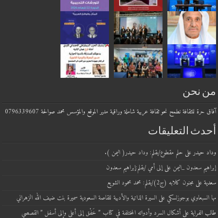
من نحن
آفاق حرة للثقافة نطمح نحو ثقافة عربية شاملة وراقية مدير الموقع والمؤسس محمد صوالحة 0796339607
أحدث التعليقات
وداد حيدر
على
حلم مقطوع/بقلم: وداد حيدر( اليمن ).
إبراهيم سعدون _اليمن
على
إلى أمي /بقلم:إبراهيم سعدون
سعدية
على
مجنون كلابه (ج2)/بقلم: محمد محمود الشويع
مها السبعاوي بوجوزلسكي
على
السيرة الذاتية والأدبية للقاصة السعودية سميرة بنت ضيف الله الزهراني
طالب الفراية
على
أشكال السرد وأدواته المختلفة في كتاب ” خَفْق إلى أعلى وإلى أسفل ” القصصي