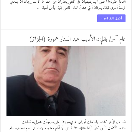
العادة عقرباها أحسُّ أنهما يطبطبان على كتفيّ يعتذران عن خطأ ما كأنهما يريدان أن يمنحاني
فرصةً أخرى للبقاء يعرفان أنني عشتُ العام الماضي بقوة اليأس أشياءُ …
أكمل القراءة »
عام آخر/ بقلم:د.الأديب عبد الستار عمورة (الجزائر)
لقد قال الدّهر كلمته..وتساقطت أوراق عمري..ونزف قلمي..وجفّت محبرتي.. تساءلت
عندها:”أأضحت أيّامي كلّها أيّاما مخاتلة..؟!” لم تبق إلّا أيّام معدودة لاستقبال العام الجديد.. عام