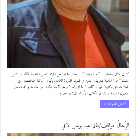
كتبت منال رضوان: ” ما الدراما ” … صدر مؤخرا عن الهيئة المصرية العامة للكتاب ، ضمن
سلسلة ” ما ” المعنية بتعريف العلوم و الفنون للقارئ العادي بأيدي أساتذة متخصصين في
المجالات التي يكتبون فيها ، كتاب ” ما الدراما ” و هو كتاب يتكون من مقدمة و مجموعة من
الفصول المتتالية ؛ يتناول الكاتب الأستاذ الدكتور عصام …
أكمل القراءة »
الرِّجالُ مواقِف/بقلم:عبد يونس لافي