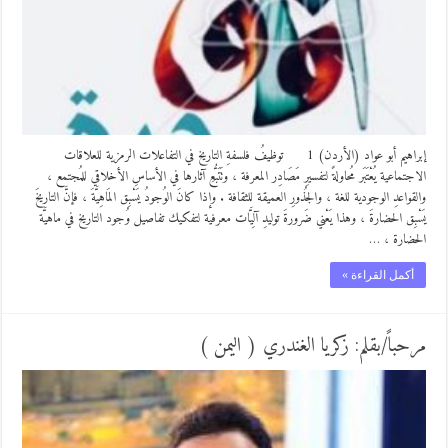
إبراهيم أبو عواد (الأردن) 1 توظيفُ فلسفةِ التاريخ في التفاعلات الرمزية للعلاقات
الاجتماعية يُعْتَبَر مُحاولةً لتفسيرِ مَصَادِر المعرفة ، وتَتَبُّعِ آثارها في الأساسِ الأخلاقي للمُجتمع ،
والقواعدِ الوجودية للغة ، والجُذورِ العميقة للثقافة . وإذا كانَ الوُجودُ يَسْبِق المَاهِيَّةَ ، فإنَّ التاريخَ
يَسْبِق الحضارةَ ، وهذا يَعْني ضَرورةَ توليدِ آلِيَّات معرفية لتفكيك تفاصيل وُجود التاريخ في ماهيَّة
الحضارة ، …
أكمل القراءة »
مرحباً/بقلم: زكريا الغندري ( اليمن )