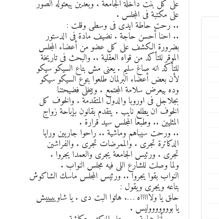
على كل بنت داخلة الجامعة . وبعدين يبعتوله الصور
على مكتبة فى المجلس .
.. رحت حاطة ايدى فى وسطى وقلت :
.. احنا أحسن حاجة . نضيف مادة فى الدستور
بضرورة الكشف على كل عضو من أعضاء المجلس
الموقر للتأكد من قواه العقلية .. والبحث فى تاريخة
للتأكد انه صاغ سليم . يعنى مش بتاع السيكو سيكو
لأن بعض أعضاء البرلمان طلعوا بتوع السيكو سيكو
وده بيعرض سلامة المجتمع . وبيخلى فضيحتنا
بجلاجل فى اوروبا والدول المتقدمة . والخوف كل
الخوف ان يطلع نايب . يتقدم بقانون بإباحة زواج
المثليين .. وطبعا المجلس سيد قرارة .
.. ورحت سيباهم وماشية .. راحوا جاريين ورايا
الدكاترة تجرى . والممرضات تجرى . والفراشين
تجرى . ورئيس الجامعة يجرى والعمدا يجروا .
ولما وصلت للشارع اللى فيه مجلس النواب .
النواب بقوا يجروا .. ورئيس المجلس ماسك الشاكوش
بتاعه ويجرى ويقول :
حلق يا ولاااااه …. هاتوا البت دى . يا شاويييييش
يا بوووووووليس .