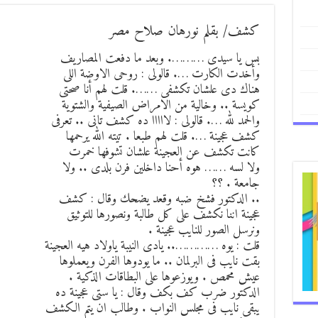
كشف/ بقلم نورهان صلاح مصر
بس يا سيدى ………. وبعد ما دفعت المصاريف
وأخدت الكارت …. قالولى : روحى الاوضة اللى
هناك دى علشان تكشفى ……. قلت لهم أنا صحتى
كويسة .. وخالية من الامراض الصيفية والشتوية
والحمد لله …. قالولى : لااااا ده كشف تانى .. تعرفى
كشف عجينة …. قلت لهم طبعا . تيته الله يرحمها
كانت تكشف عن العجينة علشان تشوفها خمرت
ولا لسه …… هوه أحنا داخلين فرن بلدى .. ولا
جامعة . ؟؟
.. الدكتور فشخ ضبه وقعد يضحك وقال : كشف
عجينة اننا نكشف على كل طالبة ونصورها للتوثيق
ونرسل الصور للنايب عجينة .
قلت : يوه ………….. يادى النيبة ياولاد هيه العجينة
بقت نايب فى البرلمان .. ما يودوها الفرن ويعملوها
عيش محمص . ويوزعوها على البطاقات الذكية .
الدكتور ضرب كف بكف وقال : يا ستى عجينة ده
يبقى نايب فى مجلس النواب . وطالب ان يتم الكشف