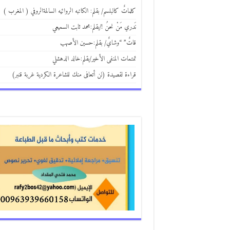
كلماتٌ كالبلسم/ بقلم: الكاتبه الروائيه السالمةالروفي ( المغرب )
نَدري مَنْ نحنُ !/بقلم:محمد ثابت السميعي
قاتٌ” “وشايٌ/ بقلم:حسين الأصهب
تمتمات المنفى الأخير/بقلم:خالد الدهشلي
قراءة لقصيدة (لن أتعافى منك للشاعرة الكردية غربة قنبر)