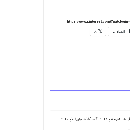
X
LinkedIn
من مواليد ديرعلا ( الصوالحة) صدر له : كتاب مذكرات مجنون في مدن مجنونة عام 2018 كتاب كلمات مبتورة عام 2019