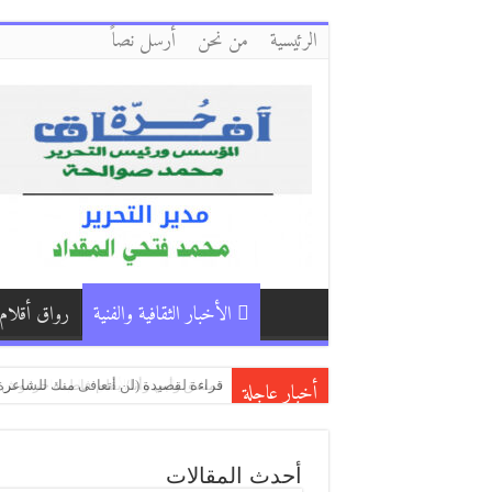
الرئيسية
من نحن
أرسل نصاً
الأخبار الثقافية والفنية
رواق أقلام
أخبار عاجلة
كفّي/بقلم:زكي العلي ( العراق )
بكاء المساكين / بقلم:هشام باشا (اليمن
دمشق وأبي وأنا/ بقلم:فاطمة حرفوش (
أحدث المقالات