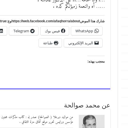
…. وأنا حمامة ….. على الدكتور عكاشة .
…… أه والنعمة زمبؤلكم كده .
شارك هذا الموضhttps://web.facebook.com/afaqhorra/aboutوع:https://www.pinterest.com/?autologin=true
WhatsApp
فيس بوك
Telegram
البريد الإلكتروني
طباعة
معجب بهذه:
عن محمد صوالحة
مؤسس ورئيس تحرير موقع آفاق حرة الثقافي .