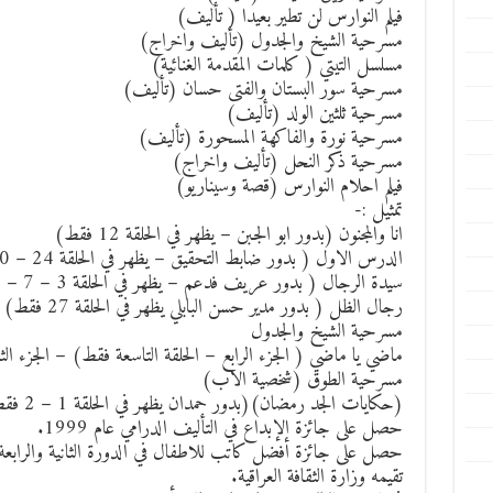
فيلم النوارس لن تطير بعيدا ( تأليف)
مسرحية الشيخ والجدول (تأليف واخراج)
مسلسل التيتي ( كلمات المقدمة الغنائية)
مسرحية سور البستان والفتى حسان (تأليف)
مسرحية ثلثين الولد (تأليف)
مسرحية نورة والفاكهة المسحورة (تأليف)
مسرحية ذكر النحل (تأليف واخراج)
فيلم احلام النوارس (قصة وسيناريو)
تمثيل :-
انا والمجنون (بدور ابو الجبن – يظهر في الحلقة 12 فقط)
الدرس الاول ( بدور ضابط التحقيق – يظهر في الحلقة 24 – 30 فقط)
سيدة الرجال ( بدور عريف فدعم – يظهر في الحلقة 3 – 7 – 9 – 24 – 25 – 27 فقط)
رجال الظل ( بدور مدير حسن البابلي يظهر في الحلقة 27 فقط)
مسرحية الشيخ والجدول
ماضي يا ماضي ( الجزء الرابع – الحلقة التاسعة فقط) – الجزء الثالث ( الحل
مسرحية الطوق (شخصية الاب)
(حكايات الجد رمضان)(بدور حمدان يظهر في الحلقة 1 – 2 فقط)
حصل على جائزة الإبداع في التأليف الدرامي عام 1999.
حصل على جائزة أفضل كاتب للاطفال في الدورة الثانية والرابع
تقيمه وزارة الثقافة العراقية.