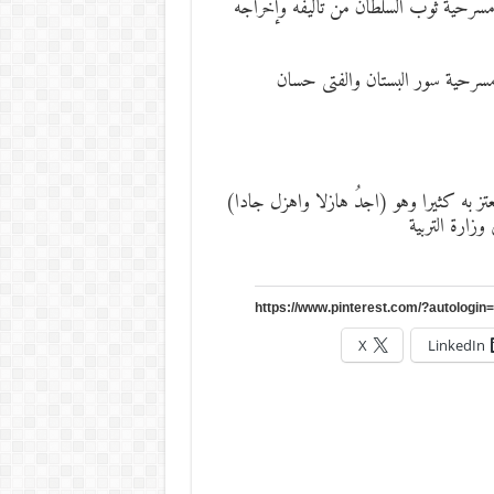
مسرحية ثوب السلطان من تأليفه وإخراجه
عتز به كثيرا وهو (اجدُ هازلا واهزل جادا)
زارة التربية
X
LinkedIn