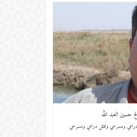
لح حسين العبد الله
اتب مسرحي ومؤلف درامي ومسرحي وممثل درامي ومسرحي