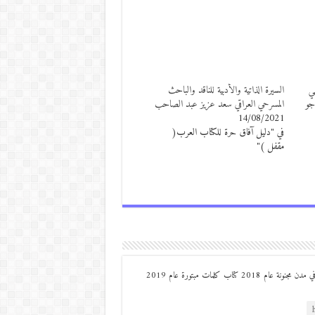
في
السيرة الذاتية والأدبية للناقد والباحث
جو
المسرحي العراقي سعد عزيز عبد الصاحب
14/08/2021
في "دليل آفاق حرة للكتاب العرب(
مقفل )"
من مواليد ديرعلا ( الصوالحة) صدر له : كتاب مذكرات مجنون في مدن مجنونة عام 2018 كتاب كلمات مبتورة عام 2019