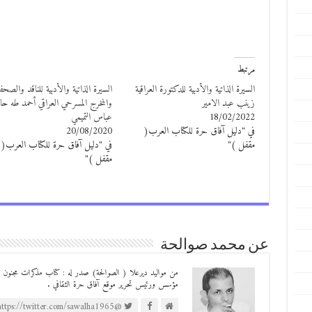
مرتبط
السيرة الذاتية والأدبية للدكتورة العراقية
السيرة الذاتية والأدبية للناقد والصح
زينب عبد الامير
والمخرج المسرحي العراقي أحمد طه حا
18/02/2022
عباس التميمي
في "دليل آفاق حرة للكتاب العرب(
20/08/2020
مقفل )"
في "دليل آفاق حرة للكتاب العرب(
مقفل )"
عن محمد صوالحة
مؤسس ورئيس تحرير موقع آفاق حرة الثقافي .
@https://twitter.com/sawalha1965