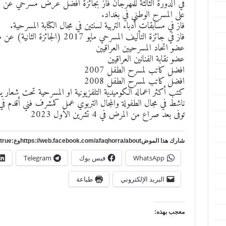
في الدورة الثالثة للمهرجان فاز بجائزة أفضل عرض مسرحي عن 
على المسرح الوطني في بغداد.
فاز في مسابقات أدباء التربية لسنتين في مجال الكتابة المسرحية.
فاز في جائزة التأليف المسرحي مايو 2017 (الجائزة الثانية) عن مسرحية سور البستان والفتى حسان
عضو اتحاد المسرحيين العراقيين
عضو نقابة الفنانين العراقيين
افضل كاتب لمسرح الطفل 2007
افضل كاتب لمسرح الطفل 2008
كتب أكثر اعماله الكوميدية التلفزيونية او المسرحية تحت شعار ي
ناشط في مجال الطفولة والمجال التربوي عمل كمشرف فني أقدم في و
توفى بعد صراع من المرض في 4 تشرين الاول 2023
شارك هذا الموضhttps://web.facebook.com/afaqhorra/aboutوع:https://www.pinterest.com/?autologin=true
WhatsApp
فيس بوك
Telegram
البريد الإلكتروني
طباعة
معجب بهذه: