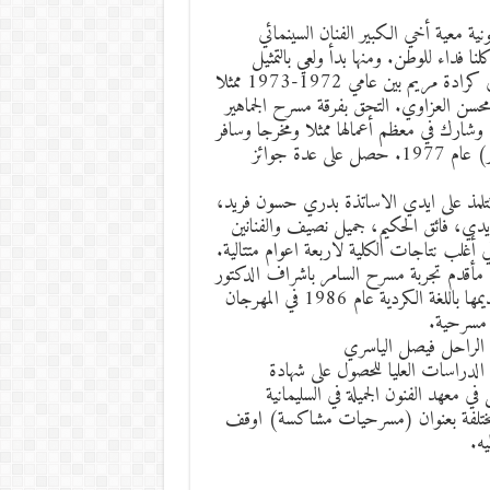
تلفزيونية معية أخي الكبير الفنان السينمائي
ا فداء للوطن. ومنها بدأ ولعي بالتمثيل
واستمر في المدارس حتى اعتليت خشبة المسرح القومي، الكائنة في كرادة مريم بين عامي 1972-1973 ممثلا
سن العزاوي. التحق بفرقة مسرح الجماهير
وشارك في معظم أعمالها ممثلا ومخرجا وسافر
مع الفرقة إلى المملكة المغربية ليعرض مسرحية (صرخة من ظفار) عام 1977. حصل على عدة جوائز
بأكاديمية الفنون الجميلة قسم الفنون المسرحية عام 1975 وتتلمذ على ايدي الاساتذة بدري حسون فريد،
دي، فائق الحكيم، جميل نصيف والفنانين
 أغلب نتاجات الكلية لاربعة اعوام متتالية.
 مأقدم تجربة مسرح السامر باشراف الدكتور
صلاح القصب من العراق والدكتور كمال عيد من مصر واعاد تقديمها باللغة الكردية عام 1986 في المهرجان
 مسرحية.
ل في الدراسات العليا للحصول على شهادة
 معهد الفنون الجميلة في السليمانية
ص مختلفة بعنوان (مسرحيات مشاكسة) اوقف
ه.