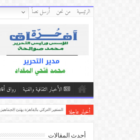
الرئيسية
من نحن
أرسل نصاً
الأخبار الثقافية والفنية
رواق أقل
أخبار عاجلة
الحُبَّ حَالِي/بقلم:إبراهيم طلحة
حلم مقطوع/بقلم: وداد حيدر( اليمن ).
منطق الاحتلال بين إعادة الإنتاج والمقاو
أحدث المقالات