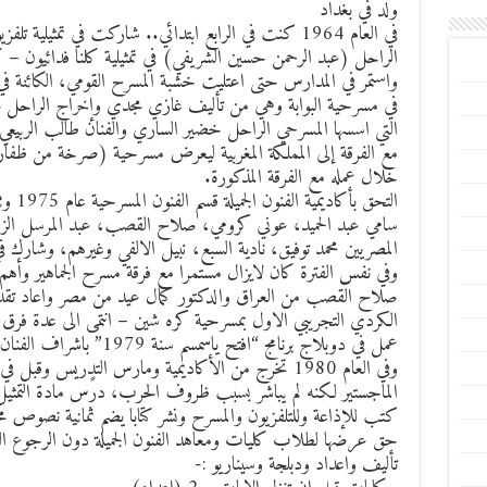
ولد في بغداد
في العام 1964 كنت في الرابع ابتدائي.. شاركت في تمثيلية 
الراحل (عبد الرحمن حسين الشريفي) في تمثيلية كلنا فدائيون – كلن
في مسرحية البوابة وهي من تأليف غازي مجدي وإخراج الراحل مح
التي اسسها المسرحي الراحل خضير الساري والفنان طالب الربيعي 
خلال عمله مع الفرقة المذكورة.
التحق 
سامي عبد الحميد، عوني كرومي، صلاح القصب، عبد المرسل الزي
المصريين محمد توفيق، نادية السبع، نبيل الالفي وغيرهم، وشارك في
وفي نفس الفترة كان لايزال مستمرا مع فرقة مسرح الجماهير وأهم
الكردي التجريبي الاول بمسرحية كره شين – انتمى الى عدة فرق
عمل في دوبلاج برنامج “افتح ياسمسم سنة 1979” باشراف الفنان الراحل فيصل الياسري
وفي العام 1980 تخرج من الأكاديمية ومارس التدريس وقب
الماجستير لكنه لم يباشر بسبب ظروف الحرب، درًس مادة التمثيل في
كتب للإذاعة وللتلفزيون والمسرح ونشر كتابا يضم ثمانية نصو
حق عرضها لطلاب كليات ومعاهد الفنون الجميلة دون الرجوع الي
تأليف واعداد ودبلجة وسيناريو :-