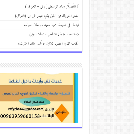
أنا القَصيّةُ/ وداد الواسطى( بابل – العراق )
الشعر الحر بالدهن الحر/ بقلم:حيدر غراس (العراق)
قراءة في قصيدة حميد سعيد مهرجان الغياب
ضفة الغياب/ بقلم:الشاعر استيفات الوالي
الكتاب الذي انتظرته ثلاثين عامًا… «لقد اخترت»