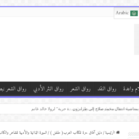
Arabic
ام واعدة
رواق النقد
رواق الشعر
رواق النثر الأدبي
رواق الشعر نب
مة: قراءة ما بعد كولونيالية في رواية “تنهيدة حرية” لرولا خالد غانم
الرئيسية
/
دليل آفاق حرة للكتاب العرب( مقفل )
/
السيرة الذاتية والأدبية للشاعر والكا