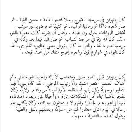
ان بيتهوفن في مرحلة النضوج رجلا قصير القامة ، حسن البنية . ثم
ار شعره داكنا ثم رماديا ثم أبيضا ثم كثيفا ثم فوضويا غير مرتب .
ختلف الروايات حول لون عينيه . ويقال أن بشرته كانت مصابة بالبثور
 لقد كان فمه نزقا في مرحلة الشباب ثم صار ثابتا فيما بعد وكأنه في
رحلة تعبير دائمة . ونادرا ما كان بيتهوفن يعتني بمظهره الخارجي. لقد
ان يتجول في شوارع فيينا وشعره يخرج منفلتا من تحت قبعته .
ان بيتهوفن قليل الصبر متهور ومتعصب لأرائه وأحيانا غير منطقي. ثم
ضاف الصمم عنصر الشك والارتياب المرضي . لقد كان يسيء فهم
لتعابير الوجهية وكان يتهم أصدقاءه الأوفياء بالتآمر وعدم الولاء. وكان
نفجر غاضبا تجاه أقل المشكلات إثارة ، وأحيانا يثور ويطرد أصدقاءه
تهما إياهم بعدم الجدارة وأنهم لا يستحقون صداقته. وكان يكتب لهم
سالة في اليوم التالي معتذرا لهم عن سلوكه ويصفهم بالنبل والطيبة
يقول أنه أساء التصرف معهم .