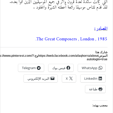
لتي كانت سائدة لعدة قرون وأثر في جميع الموسيقيين الذين أتوا بعده.
قد قدّم للناس موسيقا رائعة أعطته الشهرة والخلود .
لمصادر :
The Great Composers , London , 1985
ارك هذا
الموضhttps://web.facebook.com/afaqhorra/aboutوع:https://www.pinterest.com/?
autologin=tru
WhatsApp
فيس بوك
Telegram
LinkedIn
X
البريد الإلكتروني
طباعة
عجب بهذه: