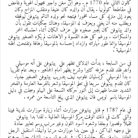
كانون الثاني عام 1770 م . وهو ابن مغن وأجير مجهول الهوية وغامض
ي مقاطعة كولونيا . يقال أن والده كان عنيفا ومتقلب المزاج وكان
عود إلى منزله كل مساء مخمورا فيتجه نحو ولده النائم بيتهوفن ليوقظه
يطلب منه أن يغني ويعزف له الموسيقا. وهناك حكايات تقول بأن
الد بيتهوفن كان يجبر صغيره على عزف الكمان أثناء احتسائه الخمر
المسكرات . ورغم كل هذه القسوة و الاهانات لم يكره الصغير بيتهوفن
لموسيقا وإنما طور مهاراته وازداد إحساسه بالموسيقا رهافة وتفتحت أفقه
لموسيقية .
ي سن السابعة ، بدأت الدلائل تظهر على بيتهوفن على أنه موسيقي
اعد فقد تقدم عزفه كثيرا وشرع يظهر أمام الجماهير . وبعد عام تقريبا
 بدأ الموسيقي كريستيان غلوب نيف بتدريب بيتهوفن الصغير جديا.
ان تقدم بيتهوفن سريعا في تعلم الموسيقا وشعر بالفرحة العارمة والفخر
لشديد عندما ظهرت إلى النور حركاته التسعة على البيانو وسجلت في دليل
لموسيقا باسم لويس فان بيتهوفن الذي يبلغ التاسعة من عمره .
في عام 1787 م قابل بيتهوفن موزارت أثناء زيارة موزارت لمدينة فيينا
التي كانت في ذلك الوقت مركز الموسيقا العالمية . لقدا بدا بيتهوفن
قيلا وقصيرا وجلفا وشعره أسود اللون وغير مرتب يرسم تعابير حادة
لى وجهه الداكن . في حين بدا موزارت مرتبا وأنيقا. استقبل الرجل
لطفل بيتهوفن بكل حفاوة لكن في نفسه شيء من الشك حول موهبته