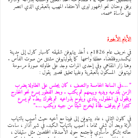
رفق وحنان نحو الجمهور ليرى الاحتفاء المهيب بالعبقري الذي انتصر
لى مأساة صممه.
لأيام الأخيرة
في خريف عام 1826م ، أخذ بيتهوفن شقيقه كاسبار كارل إلى مدينة
يكسدروفلقضاء عطلة واسمها كما يقولبتهوفن مشتق من صوت الفأس .
هنا زار المقاهي وفي إحدى المرات وجد على طاولته صورة مرسومة
بيتهوفن المسكون بالعبقرية وعليها تعليق قصير يقول :
 ….في الساعة الخامسة والنصف ، كان يجلس على الطاولة يضرب
لزمن بقدميه ويديه ويهمهم ثم يكتب . وبعد الفطور يسرع نحو الخارج
يتجول في الحقول. ينادي ويلوح بذراعيه ثم يتحرك ببطء ثم يسرع
ثيرا ثم يتوقف فجأة ليخرج شيئا من جيبه ويكتب ….”
ي كانون الثاني ، عاد بيتهوفن إلى فيينا مع أخيه حيث أصيب بالتهاب
لرئة وبعد أن شفي تماما ، أصيب بالتهاب الكبد. في شهر آذار ، ساءت
الته بشكل مأساوي فاجتمع حوله الأصدقاء المخلصين مثل ستيفان ،