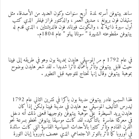
اعد بيتهوفن أسرته لمدة أربع سنوات وكون العديد من الأصدقاء مثل
تيفان فون بريونغ ، صديق العمر ، والدكتور فرانز فيفلر الذي كتب
ول سيرة ذاتية له ، والكونت فيرناند فون فالديشتاين ، الذي قدم له
يتهوفن مقطوعته الشهيرة ” سوناتا بيانو ” عام 1804م.
في عام 1792 م مر الموسيقي هايدن بمدينة بون وهو في طريقه إلى فيينا
يث قابل بيتهوفن وتأثر بأعماله تأثرا شديدا . لقد شعر هايدن بوضوح
موهبة بيتهوفن وقال إنها تحتاج للتوجيه قبل التطوير .
لهذا السبب غادر بيتهوفن مدينة بون باكرا في تشرين الثاني عام 1792
يدرس التأليف الموسيقي مع هايدن في مدينة فيينا ولكن إذا كان
ايدن يريد السيطرة على موهبة بيتهوفن وتوجيهها فمعنى ذلك أنه دخل
ي معركة خاسرة بالتأكيد. لقد كانت موسيقا بيتهوفن تخطو بسرعة نحو
لقرن القادم وتأثر كثيرا بالأحداث السياسية القاسية التي كانت سائدة
ي أوروبا كما تأثر بالتوتر الاجتماعي الذي عصف بأوروبا إبان الثورة