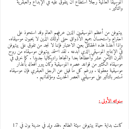
لموسيقا العالمية رجلا استطاع أن يتفوق عليه في الإبداع والعبقرية
التأثير .
يتهوفن من أعظم الموسيقيين الذين عرفهم العالم وقد استحوذ على
حترام واستحسان جميع الأذواق حتى أولئك الذين لا يحبون موسيقاه.
إذا أخذنا هذه الحقائق بعين الاعتبار فإننا لا نجد من تفوق على بيتهوفن
ي الإنتاج الموسيقي الذي أبدعه . لقد استمد بيتهوفن موسيقاه من روح
لقرن الثامن عشر وأعطاها بعدا واتجاها راديكاليا جديدا . كما خرق في
وسيقاه الكثير من قواعد عصره الموسيقية وكان يبرر أفعاله بأعذار
وسيقية معقولة . ورغم كل ما قيل عن الرجل العبقري فإن موسيقاه
ستمر بالتأثير على موسيقيي العصر الحديث ومؤلفاتهم .
نواته الأولى :
كانت بداية حياة بيتهوفن سيئة الطالع .فقد ولد في مدينة بون في 17