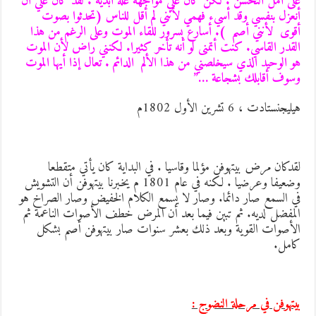
لى أمل التحسن . لكن كان علي مواجهة علة أبدية . لقد كان علي أن
نعزل بنفسي وقد أسيء فهمي لأنني لم أقل للناس (تحدثوا بصوت
قوى لأنني أصم ). أسارع بسرور للقاء الموت وعلى الرغم من هذا
لقدر القاسي. كنت أتمنى لو أنه تأخر كثيرا. لكنني راض لأن الموت
و الوحيد الذي سيخلصني من هذا الألم الدائم . تعال إذا أيها الموت
سوف أقابلك بشجاعة …”
يليجنستادت ، 6 تشرين الأول 1802م
قدكان مرض بيتهوفن مؤلما وقاسيا . في البداية كان يأتي متقطعا
وضعيفا وعرضيا . لكنه في عام 1801 م يخبرنا بيتهوفن أن التشويش
ي السمع صار دائما. وصار لا يسمع الكلام الخفيض وصار الصراخ هو
لمفضل لديه. ثم تبين فيما بعد أن المرض خطف الأصوات الناعمة ثم
لأصوات القوية وبعد ذلك بعشر سنوات صار بيتهوفن أصم بشكل
امل.
يتهوفن في مرحلة النضوج :