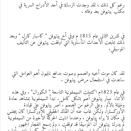
غم كل ذلك ، لقد وجدت الرسالة في أحد الأدراج السرية في
كتب بيتهوفن بعد وفاته .
في تشرين الثاني عام 1815 م توفي أخ بيتهوفن ” كاسبار كارل ” وبعد
لك تتابعت الأحداث المأساوية التي أوقفت بيتهوفن عن التأليف
لموسيقي.
قد كان موت أخيه والصمم وصوت مدافع نابليون أهم العوامل التي
اعدت في استفحال مرض بيتهوفن .
في عام 1823م اكتملت السيمفونية التاسعة ” الكورال” . وفي هذه
لأثناء صار بيتهوفن أصم بشكل كامل . تبدأ السيمفونية بمشاهد حادة
مليئة بالألم , وعلى الرغم من الصمم . أصر بيتهوفن على قيادة
لأوركسترا. ولكن غاب عنه أن القائد الحقيقي للأوركسترا كان يجلس
ي مكان لا يراه بيتهوفن . وعندما انتهت الحركة الأخيرة من السيمفونية
م يدرك بيتهوفن أن الموسيقا قد توقفت ، ولم يسمع انفجار الجمهور
التصفيق الحاد تحية له . فتقدم منه أحد المغنين وأمسكه بذراعه وأداره