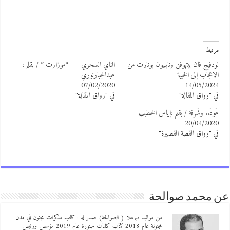
رتبط
ودفيج فان بيتهوفن ونابليون بونابرت من
الناي السحري —- “موزارت ” / بقلم :
لاعجاب إلى الخيبة
عبدالجبارنوري
07/02/2020
14/05/202
ي "رواق المقالة"
في "رواق المقالة"
ُودٌ.. وشُرفة / بقلم :إياس الخطيب
20/04/202
ي "رواق القصة القصيرة"
 محمد صوالحة
من مواليد ديرعلا ( الصوالحة) صدر له : كتاب مذكرات مجنون في مدن
مجنونة عام 2018 كتاب كلمات مبتورة عام 2019 مؤسس ورئيس