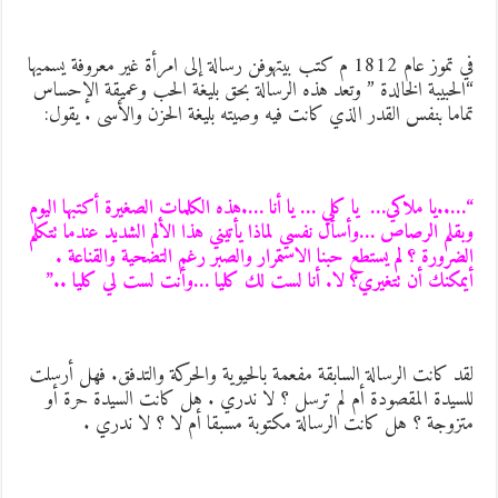
في تموز عام 1812 م كتب بيتهوفن رسالة إلى امرأة غير معروفة يسميها
الحبيبة الخالدة ” وتعد هذه الرسالة بحق بليغة الحب وعميقة الإحساس
ماما بنفس القدر الذي كانت فيه وصيته بليغة الحزن والأسى . يقول:
…..يا ملاكي… يا كلي … يا أنا ….هذه الكلمات الصغيرة أكتبها اليوم
بقلم الرصاص …وأسأل نفسي لماذا يأتيني هذا الألم الشديد عندما تتكلم
لضرورة ؟ لم يستطع حبنا الاستمرار والصبر رغم التضحية والقناعة .
يمكنك أن تتغيري؟ لا. أنا لست لك كليا …وأنت لست لي كليا ..”
قد كانت الرسالة السابقة مفعمة بالحيوية والحركة والتدفق. فهل أرسلت
لسيدة المقصودة أم لم ترسل ؟ لا ندري . هل كانت السيدة حرة أو
تزوجة ؟ هل كانت الرسالة مكتوبة مسبقا أم لا ؟ لا ندري .