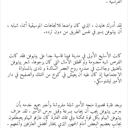
لفرنسية .
قد أدرك هايدن ، الذي كان واضعا للاتجاهات الموسيقية أثناء شبابه ،
ن بيتهوفن يسير في نفس الطريق من دون تردد.
انت الأسابيع الأولى في مدينة فيينا قاسية جدا على بيتهوفن فقد كانت
لفرص شبه معدومة ولم تتحقق الآمال التي كان يرجوها. شعر بيتهوفن
الضيق وجاشت في صدره روح العصر السائدة و نادى بالمساواة
لاجتماعية إذ كان عليه أن يعيش في كوخ من التنك والصفيح في دار
لأمير ليشنوسكي.
بعد فترة قصيرة منحه الأمير شقة مفروشة وأخبر جميع خدمه بأن
رس بيتهوفن يجب أن يجاب بسرعة وقبل جرس الأمير . لقد عزف
يتهوفن البيانو بكل قوة ممكنة وفي تلك الفترة كان عازفو البيانو يصطفون
جانب بعضهم البعض أمام الجمهور الذي يختار أفضل العازفين وألمعهم .