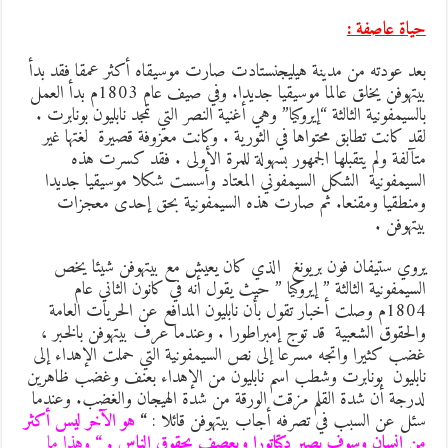
ياة عاصفة :
عد عودته من مدينة هيليجنستادت صارت موسيقاه أكثر عمقا فقد بدأ
بيتهوفن يخلق عالما موسيقيا جديدا. وفي صيف عام 1803م بدأ العمل
السيمفونية الثالثة “إيروكيا” وهي أغنية النصر التي تمجد نابليون بونابرت .
قد كانت تطابق محتواها في الثورية . وكانت معزوفة قصيرة لغتها غير
تآلفة ولم يتقبلها الجمهور بسهولة للمرة الأولى . فقد كسرت هذه
لسيمفونية الشكل السيمفوني المعتاد وأسست شكلا موسيقيا جديدا
منطقيا ومقنعا. ثم صارت هذه السيمفونية بحق إحدى معجزات
يتهوفن .
روي ستيفان فون بريونغ الذي كان يعيش مع بيتهوفن شيئا يخص
لسيمفونية الثالثة ” إيروكيا ” حيث يقول أنه في كانون الثاني عام
1804م وصلت أخبار تقول بأن نابليون المدافع عن الحريات العامة
الحقوق الشعبية قد توج إمبراطورا . وعندما عرف بيتهوفن بالخبر ،
ضب كثيرا واتجه مسرعا إلى نص السيمفونية التي حملت الإهداء إلى
ابليون بونابرت وشطب اسم نابليون من الإهداء بعنف وغضب ظاهرين
درجة أن شدة القلم مزقت الورقة من شدة الهيجان والغضب. وعندما
ئل عن السبب في تصرفه أجاب بيتهوفن قائلا :
“
هو الآخر ليس أكثر
ن إنسان وسوف يصير دكتاتورا ويعصف بحقوق الناس . “
وهذا ما