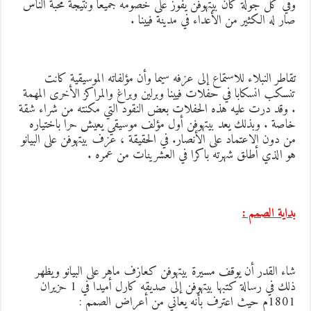
في كل جولة كان بيتهوفن يفوز على خصومه جميعا ونتيجة محبة الناس
ار له الكثير من الأعداء في مدينة فيينا .
قاطر النبلاء للاستماع إلى عزفه سيما وأن مؤلفاته الموسيقية كانت
نسكب انسكابا في حفلات فيينا وبرلين وبراغ والمراكز الأخرى المهمة
 وقد درت عليه هذه الحفلات بعض النقود التي مكنته من شراء شقة
اصة . وبذلك يعد بيتهوفن أول مؤلف موسيقي يعيش حرا باختياره
ن دون الاعتماد على الأنصار. في الحقيقة ، عزف بيتهوفن على البيانو
و الذي أطلق شهرته باكرا في العشرينات من عمره .
داية الصمم :
اء القدر أن يوقف مسيرة بيتهوفن كعازف ماهر على البيانو ويظهر
ذلك في رسالة كتبها بيتهوفن إلى صديقه كارل أميدا في 1 حزيران
18م حيث اعترف بأنه يعاني من أعراض الصمم :