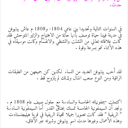
دث.
في السنوات التالية وتحديدا بين عامي 1804- و1808 م عاش بيتهوفن
ي مدينة فيينا حياة توصف بأنها حالة من الاهتياج والزئير المتوحش فقد
انت علاقاته تعاني من التشتت والتشظي والانقسام وكانت موسيقاه في
ذه الأثناء تنمو بسرعة وقوة .
قد أحب بيتهوفن العديد من النساء لكنهن كن جميعهن من الطبقات
لراقية ومن النوع صعب المنال ولذلك لم يتزوج قط .
اكتملت سيمفونياته الخامسة والسادسة مع حلول صيف عام 1808 م .
نجد أن السيمفونية الخامسة تمسك بخناق القدر أما السيمفونية السادسة
 الريفية ” فقد كانت تصويرا جميلا للحياة الريفية في قرية هيليجنستادت
هذه الأعمال وغيرها مدت اسم بيتهوفن وشهرته عبر الآفاق.