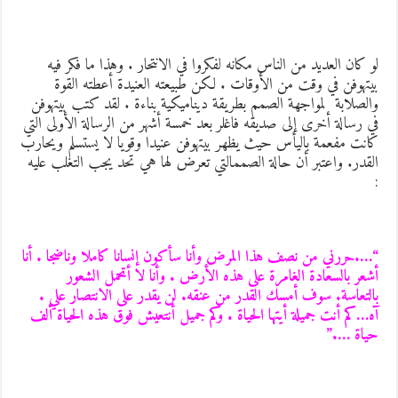
و كان العديد من الناس مكانه لفكروا في الانتحار . وهذا ما فكر فيه
يتهوفن في وقت من الأوقات . لكن طبيعته العنيدة أعطته القوة
الصلابة لمواجهة الصمم بطريقة ديناميكية بناءة . لقد كتب بيتهوفن
ي رسالة أخرى إلى صديقه فاغلر بعد خمسة أشهر من الرسالة الأولى التي
انت مفعمة باليأس حيث يظهر بيتهوفن عنيدا وقويا لا يستسلم ويحارب
لقدر. واعتبر أن حالة الصممالتي تعرض لها هي تحد يجب التغلب عليه
….حررني من نصف هذا المرض وأنا سأكون إنسانا كاملا وناضجا . أنا
شعر بالسعادة الغامرة على هذه الأرض . وأنا لا أتحمل الشعور
التعاسة. سوف أمسك القدر من عنقه. لن يقدر على الانتصار علي .
ه…كم أنت جميلة أيتها الحياة . وكم جميل أنتعيش فوق هذه الحياة ألف
ياة ….”