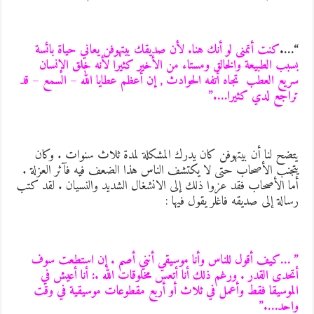
“…
كنت أتمنى لو أنك هنا. لأن صديقك بيتهوفن يعاني حياة بائسة
سبب الطبيعة والخالق ومستاء من الأخير كثيرا لأنه خلق الإنسان
ريع العطب تجاه أتفه الحوادث , إن أعظم عطايا الله – السمع – قد
راجع لدي كثيرا….”
تضح لنا أن بيتهوفن كان يدرك المشكلة لمدة ثلاث سنوات . وكان
تجنب الأصحاب حتى لا يكتشف الناس هذا الضعف فيه فآثر العزلة .
ما الأصحاب فقد عزوا ذلك إلى الانشغال الشديد والنسيان . لقد كتب
سالة إلى صديقه فاغلر يقول فيها :
 …كيف أقول للناس وأنا موسيقي أنني أصم . إن استطعت سوف
تحدى القدر . ورغم ذلك أنا أتعس مخلوقات الله .: أنا أعيش في
لموسيقا فقط وأعمل في ثلاث أو أربع مقطوعات موسيقية في وقت
احد….”