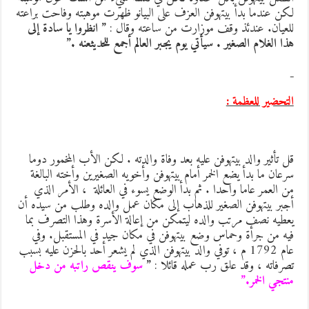
كن عندما بدأ بيتهوفن العزف على البيانو ظهرت موهبته وفاحت براعته
لعيان. عندئذ وقف موزارت من ساعته وقال :
” انظروا يا سادة إلى
ذا الغلام الصغير . سيأتي يوم يجبر العالم أجمع للحديثعنه .”
لتحضير للعظمة :
ل تأثير والد بيتهوفن عليه بعد وفاة والدته . لكن الأب المخمور دوما
رعان ما بدأ يضع الخمر أمام بيتهوفن وأخويه الصغيرين وأخته البالغة
ن العمر عاما واحدا . ثم بدأ الوضع يسوء في العائلة ، الأمر الذي
جبر بيتهوفن الصغير للذهاب إلى مكان عمل والده وطلب من سيده أن
عطيه نصف مرتب والده ليتمكن من إعالة الأسرة وهذا التصرف بما
يه من جرأة وحماس وضع بيتهوفن في مكان جيد في المستقبل. وفي
عام 1792 م ، توفي والد بيتهوفن الذي لم يشعر أحد بالحزن عليه بسبب
صرفاته ، وقد علق رب عمله قائلا :
”
سوف ينقص راتبه من دخل
نتجي الخمر.”