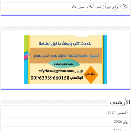
يْ لَا يُؤْذِيَ الوَرْدُ / شعر: أحلام حسين غانم
رشيف
طس 2026
202
2026