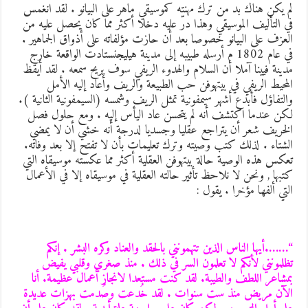
م يكن هناك بد من ترك مهنته كموسيقي ماهر على البيانو . لقد انغمس
ي التأليف الموسيقي وهذا درّ عليه دخلا أكثر مما كان يحصل عليه من
لعزف على البيانو خصوصا بعد أن حازت مؤلفاته على أذواق الجماهير .
في عام 1802 م أرسله طبيبه إلى مدينة هيليجنستادت الواقعة خارج
دينة فيينا آملا أن السلام والهدوء الريفي سوف يريح سمعه . لقد أيقظ
لمحيط الريفي في بيتهوفن حب الطبيعة والريف وأعاد إليه الأمل
التفاؤل فأبدع أشهر سيمفونية تمثل الريف وشمسه (السيمفونية الثانية ).
كن عندما اكتشف أنه لم يتحسن عاد اليأس إليه . ومع حلول فصل
لخريف شعر أن يتراجع عقليا وجسديا لدرجة أنه خشي أن لا يمضي
لشتاء . لذلك كتب وصيته وترك تعليمات بأن لا تفتح إلا بعد وفاته.
عكس هذه الوصية حالة بيتهوفن العقلية أكثر مما عكسته موسيقاه التي
تبها , ونحن لا نلاحظ تأثير حالته العقلية في موسيقاه إلا في الأعمال
لتي ألفها مؤخرا . يقول :
…….أيها الناس الذين تتهمونني بالحقد والعناد وكره البشر . إنكم
ظلمونني لأنكم لا تعلمون السر في ذلك . منذ صغري وقلبي يفيض
مشاعر اللطف والطيبة. لقد كنت مستعدا لانجاز أعمال عظيمة. أنا
لآن مريض منذ ست سنوات . لقد خُدعت وصُدمت بهزات عديدة