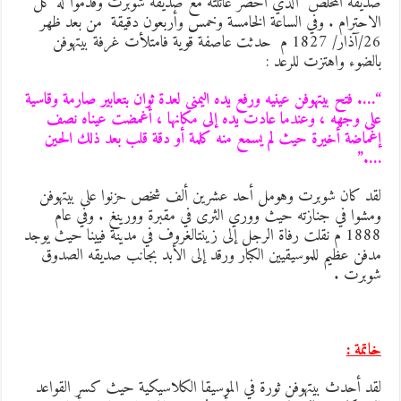
ديقه المخلص الذي أحضر عائلته مع صديقه شوبرت وقدموا له كل
لاحترام . وفي الساعة الخامسة وخمس وأربعون دقيقة من بعد ظهر
26/آذار/ 1827 م حدثت عاصفة قوية فامتلأت غرفة بيتهوفن
الضوء واهتزت للرعد :
…. فتح بيتهوفن عينيه ورفع يده اليمنى لعدة ثوان بتعابير صارمة وقاسية
لى وجهه ، وعندما عادت يده إلى مكانها ، أغمضت عيناه نصف
غماضة أخيرة حيث لم يسمع منه كلمة أو دقة قلب بعد ذلك الحين
….
قد كان شوبرت وهومل أحد عشرين ألف شخص حزنوا على بيتهوفن
مشوا في جنازته حيث ووري الثرى في مقبرة وورينغ . وفي عام
1888 م نقلت رفاة الرجل إلى زينتالغروف في مدينة فيينا حيث يوجد
دفن عظيم للموسيقيين الكبار ورقد إلى الأبد بجانب صديقه الصدوق
وبرت .
اتمة :
قد أحدث بيتهوفن ثورة في الموسيقا الكلاسيكية حيث كسر القواعد