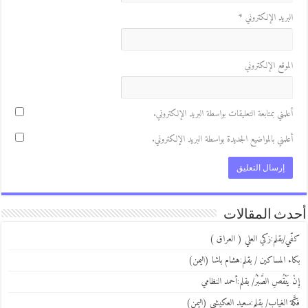
لبريد الإلكتروني
*
لموقع الإلكتروني
علمني بمتابعة التعليقات بواسطة البريد الإلكتروني.
علمني بالمواضيع الجديدة بواسطة البريد الإلكتروني.
ث المقالات
ي/بقلم:زكي العلي ( العراق )
ء المساكين / بقلم:هشام باشا (اليمن)
 يَنْقُصِ الصَّبْرُ/ بقلم:أحمد النظامي
َة الغياب/ بقلم:سعيد العكيشي (اليمن)