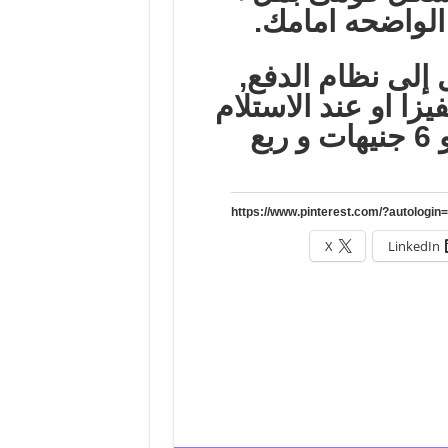
إلى نظام الدفع,
يزا او عند الاستلام
وهى “15” جنيها فى الحالتين, و 6 جنيهات و ربع
X
LinkedIn