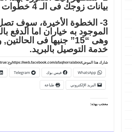
بيانات زوجك فى الـ 4 خطوات الواضحه امامك.
3- الخطوة الأخيرة، سوف تصل 
الموجود به خياران اما الدفع بالف
خدمة التوصيل بالبريد.
شارك هذا الموضhttps://web.facebook.com/afaqhorra/aboutوع:https://www.pinterest.com/?autologin=true
WhatsApp
فيس بوك
Telegram
البريد الإلكتروني
طباعة
معجب بهذه: