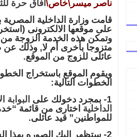
ناصر ميسر\خاص\
آفاق حرة للث
قامت وزارة الداخلية المصرية 
على موقعها الالكترونى (استخرا
وتمكن هذه الخدمة الزوجة من م
متزوجا بأخرى أم لا, وذلك عن
عائلى للزوج من الموقع.
ويقوم الموقع باستخراج الخطو
الخطوات التالية:
1- بمجرد دخولك على
البوابة ا
الداخلية
اختارى من قائمة “خدم
للمواطنين” قيد عائلى.
2- ستظهر إليك الصوره بهذا 