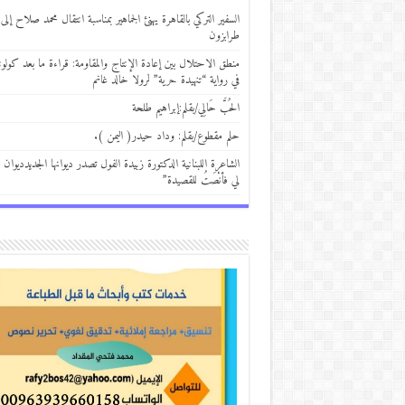
السفير التركي بالقاهرة يهنئ الجماهير بمناسبة انتقال محمد صلاح إلى
طرابزون
منطق الاحتلال بين إعادة الإنتاج والمقاومة: قراءة ما بعد كولوني
في رواية “تنهيدة حرية” لرولا خالد غانم
الحُبَّ حَالِي/بقلم:إبراهيم طلحة
حلم مقطوع/بقلم: وداد حيدر( اليمن ).
الشاعرة اللبنانية الدكتورة زبيدة الفول تصدر ديوانها الجديدديوان 
لي فأنْصَتُ للقصيدة”