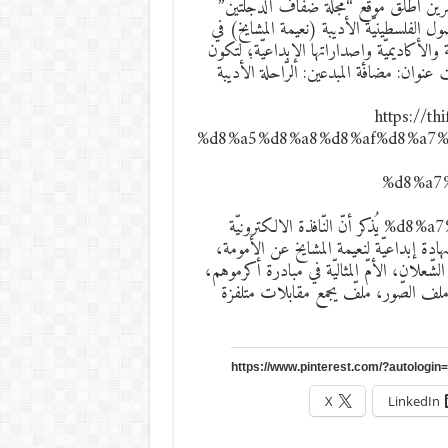
رين أطلق موقع “مجلّة ضفاف الدّجلتين”
صول الفلسطينيّة الأديبة (نعيمة المشايخ) في
 والأكاديميّة وإصداراتها الإبداعيّة؛ لتكون
 عنوان: مضافة المبدعين: الرّاحلة الأديبة
https://
%d8%a5%d8%a8%d8%af%d8%a7
%d8%a7
%d8%a7%d9%84%d9%85%d8%b4%d8%a7%d9%8a%d8%ae يُذكر أنّ النّافذة الالكترونيّة
، شهادة إبداعيّة لنعيمة المشايخ عن الأمومة،
لشّعلان، الأمّ المثاليّة في مبادرة أكرموهم،
ملف الصّور، ملفّ يجمع مقابلات متلفزة
X
LinkedIn