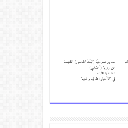
ها
صدور مسرحيّة (البُعْدُ الخامس) المقتبسة
عن رواية (أعشقني)
23/01/2023
في "الأخبار الثقافية والفنية"