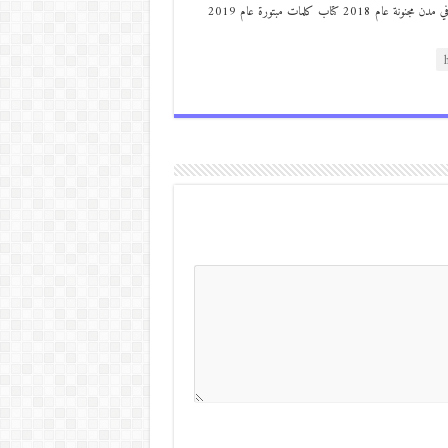
من مواليد ديرعلا ( الصوالحة) صدر له : كتاب مذكرات مجنون في مدن مجنونة عام 2018 كتاب كلمات مبتورة عام 2019