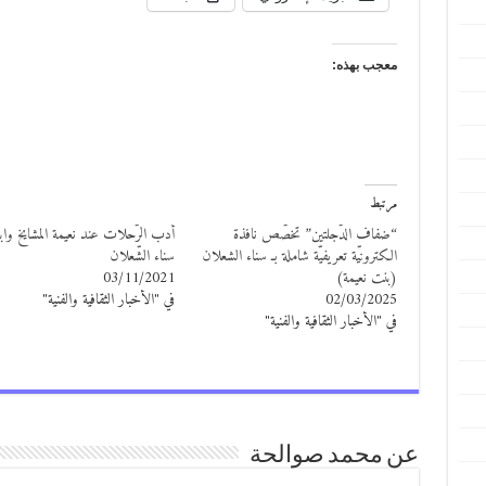
معجب بهذه:
مرتبط
“ضفاف الدّجلتين” تخصّص نافذة
أدب الرّحلات عند نعيمة المشايخ وابنت
الكترونيّة تعريفيّة شاملة بـ سناء الشعلان
سناء الشّعلان
(بنت نعيمة)
03/11/2021
02/03/2025
في "الأخبار الثقافية والفنية"
في "الأخبار الثقافية والفنية"
عن محمد صوالحة