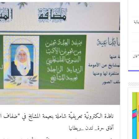
الية
“قال
نافذة الكترونيّة تعريفيّة شاملة بنعيمة المشايخ في “ضفاف ال
آفاق حرة_ لندن _بريطانيا