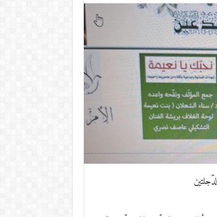
دّجلتين