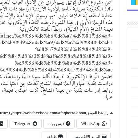
ضمن مشروع عملاق لتوثيق بيبليوغرافيّ عن الأدباء العرب المعاص
نافذة الكترونيّة تعريفيّة شاملة بالأديبة الأردنيّة الرّاحلة ذات الأ
خطوة استقصائيّة عملاقة لتوثيق أدبها وسيرتها الإبداعيّة والإنسانيّة
هذه المرحلة الأولى في هذا المشروع. هذه النّافذة الإلكترونيّة تحت
نعيمة المشايخ (الأمُّ المثاليّة). رابط النّافذة الالكترونيّة:
thifaf.net/%d9%85%d8%b6%d8%a7%d9%81%d8%a9-
%d8%b9%d9%8a%d8%a9/%d8%a7%d9%84%d8%b1
%d8%a7%d8%ad%d9%84%d8%a9-
%d9%84%d8%a3%d8%af%d9%8a%d8%a8%d8%a9-
%d9%86%d8%b9%d9%8a%d9%85%d8%a9-
تتضمّن النّوافذ الإلكترونيّة الفرعيّة التّالية: سيرة ذاتيّة وإبداعيّة
دراسات نقديّة عنها، الرّاحلة نعيمة المشايخ تتحدّث عن ابنتها سناء ا
روابط لدراسات نقديّة عن نعيمة المشايخ، كتاب نحبّك يا نعيمة، 
عنها.
شارك هذا الموضhttps://web.facebook.com/afaqhorra/aboutوع:https://www.pinterest.com/?autologin=true
WhatsApp
فيس بوك
Telegram
البريد الإلكتروني
طباعة