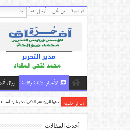
الرئيسية
من نحن
أرسل نصاً
الأخبار الثقافية والفنية
رواق أقلا
أخبار عاجلة
تأويل الصدمات بين شهلا العجيلي وإلي
“شظايا الذاكرة” رواية جديدة للروائ
*رواية “حين ينطق الصمت” للكاتبة آلاء
أحدث المقالات