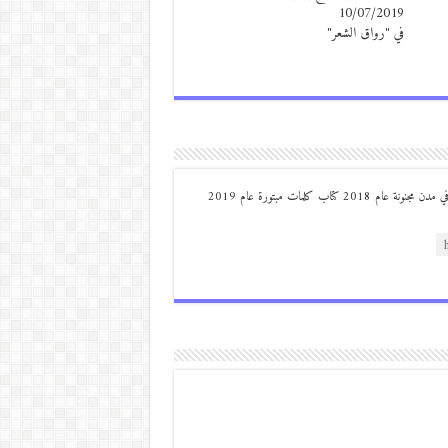
10/07/2019
في "رواق الشعر"
من مواليد ديرعلا ( الصوالحة) صدر له : كتاب مذكرات مجنون في مدن مجنونة عام 2018 كتاب كلمات مبتورة عام 2019