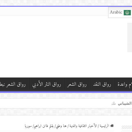
Arabic
م واعدة
رواق النقد
رواق الشعر
رواق النثر الأدبي
رواق الشعر نبط
ف شافاق
ي محمد سرسك
 بركات*(الصمت خارج النافذة)*
الرئيسية
/
الأخبار الثقافية والفنية
/
هنا وطني/ بقلم فاتن ابراهيم/ سوريا