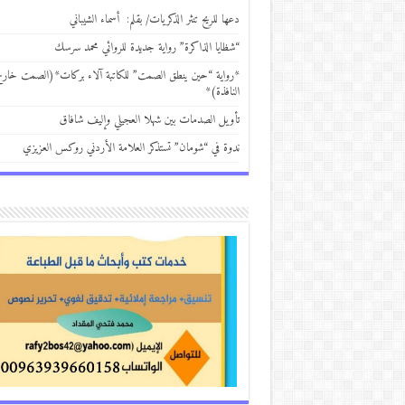
دعها للريح تنثر الذكريات/ بقلم: أسماء الشيباني
“شظايا الذاكرة” رواية جديدة للروائي محمد سرسك
*رواية “حين ينطق الصمت” للكاتبة آلاء بركات*(الصمت خار
النافذة)*
تأويل الصدمات بين شهلا العجيلي وإليف شافاق
ندوة في “شومان” تستذكر العلامة الأردني روكس العزيزي