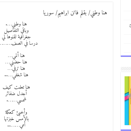
هنا وطني/ بقلم فاتن ابراهيم/ سوريا
هنا وطني….
ج
وباقي التفاصيل
جغرافية لقنوها لي
درسا في الصف………
هنا ألمي…
هنا حضني…
هنا ترفي…
هنا شغفي…..
هنا تعلمت كيف
أجدل ضفائر
شمسي…….
وأخبئ كعكة
بالأمس خبزتها
أمي……..