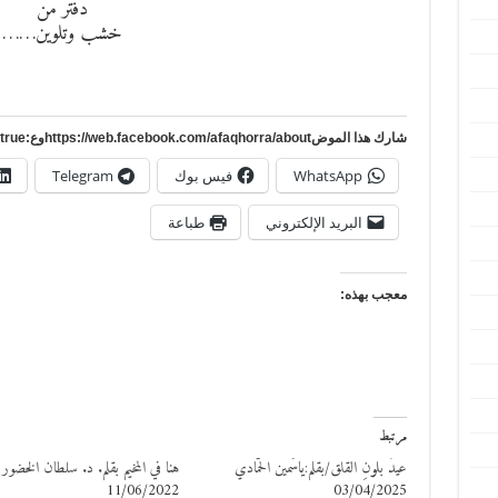
دفتر من
خشب وتلوين……
شارك هذا الموضhttps://web.facebook.com/afaqhorra/aboutوع:https://www.pinterest.com/?autologin=true
WhatsApp
فيس بوك
Telegram
البريد الإلكتروني
طباعة
معجب بهذه:
مرتبط
عيدٌ بلونِ القلق/بقلم:ياسَمين الحمَّادي
هنا في المخيم بقلم. د. سلطان الخضور
11/06/2022
03/04/2025