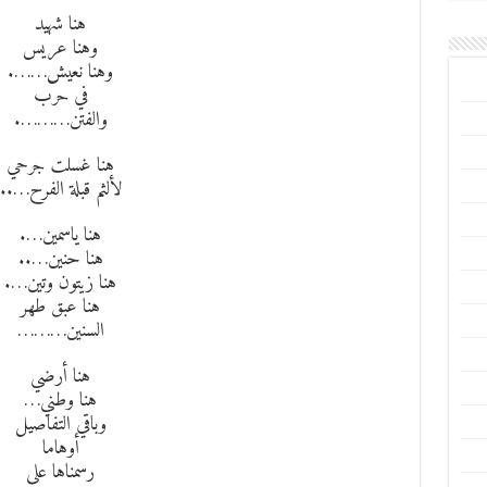
هنا شهيد
وهنا عريس
وهنا نعيش…….
في حرب
والفتن……….
هنا غسلت جرحي
لألثم قبلة الفرح…..
هنا ياسمين….
هنا حنين…..
هنا زيتون وتين….
هنا عبق طهر
السنين………
هنا أرضي
هنا وطني…
وباقي التفاصيل
أوهاما
رسمناها على