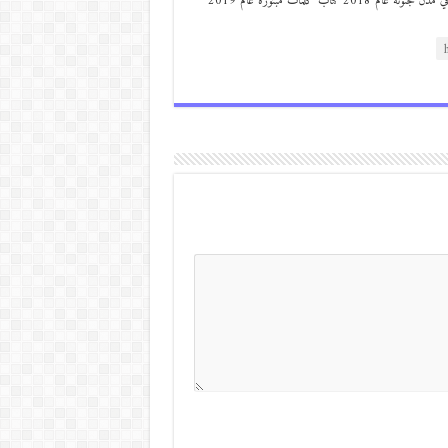
من مواليد ديرعلا ( الصوالحة) صدر له : كتاب مذكرات مجنون في مدن مجنونة عام 2018 كتاب كلمات مبتورة عام 2019