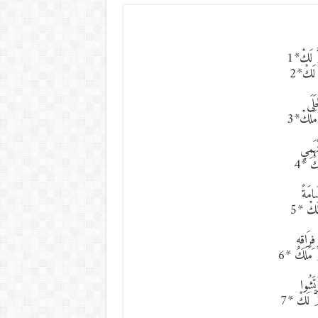
َ لَكْ*1
 لَكْ*2
َلَى
َلَكْ*3
ْهَمِي
َكْ *4
امَةً
لَكْ *5
رَاقِهِ
 مَلَكْ *6
تَشُوا
َ لَكْ *7