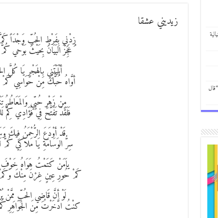
زيديني عشقا
الية
زِدْنِي بِفَرْطِ الحُبِّ وَجْدَاً كَمّ
ْ عَجِزَ البَيَانُ بِحَيْثُ بَوْحي كُمَّ
أبْلَيْتَنِي بِالهَجْرِ يَا كُلَّ الح
أوَّاهُ حُبُّكَ مِنْ حَوَاسِي كَمْ م
“قال
مِنْ زَهْرِ حُبِّي وَالمَعَاطُرُ تَن
فَلَقَدْ تَفَتَّحَ فِي فُؤَادِي كِمُّ ل
قَدْ أوْدَعَ الرُّحْمَنُ فِيكَ وَسَ
سِرُّ الوَسَامَةِ يَا مَلاَكِي كُمَّ 
ياَمَنْ كَتَمْتُ هَوَاهُ خَوْفَ فِ
كَمْ حُورِ عِينٍ غِرْنَ مِنْكَ وَكَمْ
لَوْ أنَّ قَاضِي الحُبِّ مِمَّنْ يُرْ
كنْتُ ادَّخَرْتُ مِنَ الجَوَاهِرِ كَمّ