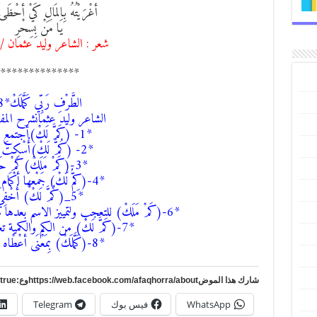
أغْرَيْتُهُ بِالمَالِ كَيْ أحْظَى 
يَا مَنْ بِسِحْرِ
شعر : الشاعر وليد عثمان 
**************
الطَّرْفِ رَبِّي كَمَّلَكْ*8
الشاعر وليد عثمانشرح الم
*1- (كَمَّ لَكْ)أجتمع لك
*2- (كُمَّ لَكْ)أُسْكِتَ لَكْ
*3-(كَمْ مَلَكْ)كَمْ حَازَ
*4-(كِمُّ لَكْ) جَمْعهَا أكْمَام الزُّهُورِ
*5_(كُمَّ لَكْ) أُخْفِيَ
*6-(كَمْ مَلَكْ) للتعجب ولتمييز الاسم بعدها هنا جاء ملك جمعها ملوك
*7-(كَمَّ لَكْ) من الكم والكمية تعبر عن الكثير
*8-(كَمَّلَكْ) بِمَعْنَى أعْطْاه الكَمَال
شارك هذا الموضhttps://web.facebook.com/afaqhorra/aboutوع:https://www.pinterest.com/?autologin=true
WhatsApp
فيس بوك
Telegram