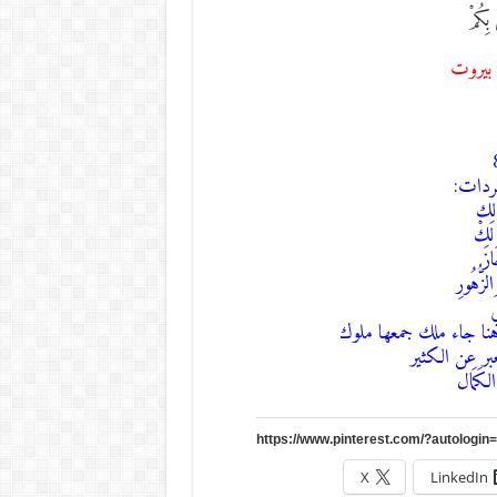
بِكُمْ
/ بيروت
فردات:
X
LinkedIn