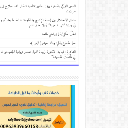
السفير التركي بالقاهرة يهنئ الجماهير بمناسبة انتقال محمد صلاح إلى
طرابزون
منطق الاحتلال بين إعادة الإنتاج والمقاومة: قراءة ما بعد كولوني
في رواية “تنهيدة حرية” لرولا خالد غانم
الحُبَّ حَالِي/بقلم:إبراهيم طلحة
حلم مقطوع/بقلم: وداد حيدر( اليمن ).
الشاعرة اللبنانية الدكتورة زبيدة الفول تصدر ديوانها الجديدديوان 
لي فأنْصَتُ للقصيدة”