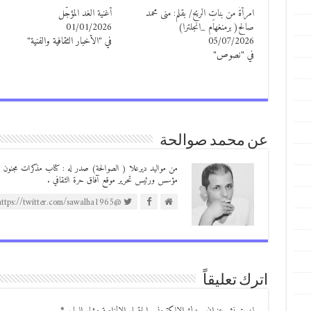
امرأةٌ من بناتِ الريح/ بقلم: منى محمد
أغنية الغد المؤجَّل
صالح( برمنغهام _انجلترا)
01/01/2026
05/07/2026
في "الأخبار الثقافية والفنية"
في "نصوص"
عن محمد صوالحة
مؤسس ورئيس تحرير موقع آفاق حرة الثقافي .
@https://twitter.com/sawalha1965
اترك تعليقاً
لن يتم نشر عنوان بريدك الإلكتروني.
الحقول الإلزامية مشار إليها بـ
*