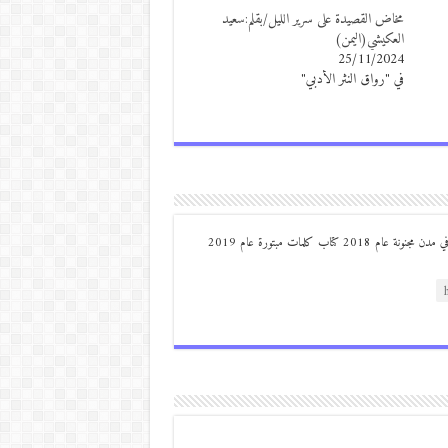
مخاض القصيدة على سرير الليل/بقلم:سعيد
العكيشي(اليمن)
25/11/2024
في "رواق النثر الأدبي"
من مواليد ديرعلا ( الصوالحة) صدر له : كتاب مذكرات مجنون في مدن مجنونة عام 2018 كتاب كلمات مبتورة عام 2019