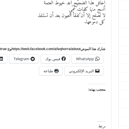
أُخاتل هذا الضجيج أعْد خيوط العتمة
أنسج منها كلماتٍ عُمْيٍ
لا تصلح إلا أن تفقأ العيون بعد أن تستنفذ
كل دموعها.
شارك هذا الموضhttps://web.facebook.com/afaqhorra/aboutوع:https://www.pinterest.com/?autologin=true
WhatsApp
فيس بوك
Telegram
البريد الإلكتروني
طباعة
معجب بهذه:
مرتبط