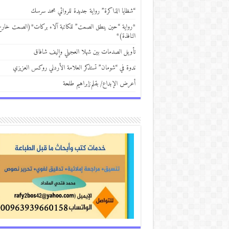
“شظايا الذاكرة” رواية جديدة للروائي محمد سرسك
*رواية “حين ينطق الصمت” للكاتبة آلاء بركات*(الصمت خار
النافذة)*
تأويل الصدمات بين شهلا العجيلي وإليف شافاق
ندوة في “شومان” تستذكر العلامة الأردني روكس العزيزي
أعرض الإبداع/ بقلم:إبراهيم طلحة