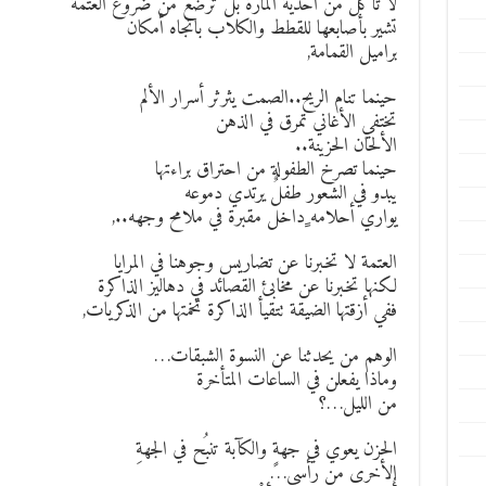
لا تأكل من أحذية المارة بل ترْضَع من ضُروع العتمة
تشير بأصابعها للقطط والكلاب باتجاه أمكان
براميل القمامة,
حينما تنام الريح..الصمت يثرثر أسرار الألم
تختفي الأغاني تمرق في الذهن
الألحان الحزينة..
حينما تصرخ الطفولة من احتراق براءتها
يبدو في الشعور طفلٌ يرتدي دموعه
يواري أحلامه ٍداخل مقبرة في ملامح وجهه..,
العتمة لا تخبرنا عن تضاريس وجوهنا في المرايا
لكنها تخبرنا عن مخابئ القصائد في دهاليز الذاكرة
ففي أزقتها الضيقة تتقيأ الذاكرة تخمتها من الذكريات,
الوهم من يحدثنا عن النسوة الشبقات…
وماذا يفعلن في الساعات المتأخرة
من الليل…؟
الحزن يعوي في جهةٍ والكآبة تنبُح في الجهةِ
الأخرى من رأسي…