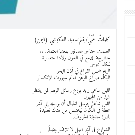
كلماتٌ عُمْيٌ/بقلم:سعيد العكيشي (اليمن)
الصمت حناجر عصافير ابتلعتها العتمة…..
حشرجة الدمع في العيون ولادة متعسرة
لبكاء أخرس
الريح همس الفراغ في أذن البحر
البكاء صراخ الوهن امام جبروت الإنكسار
الليل ساعي بريد يوزع رسائل الوهم لمن ينتظر
شيئا من المجهول
الليل شاعرٌ يتوسل الخيال أن يوصله إلي آخر
محطة في الكون ليختلس من هناك قصيدة
نادرة مضيئة الحروف,
الشوارع فى آخر الليل لا تنزف حنيناً,