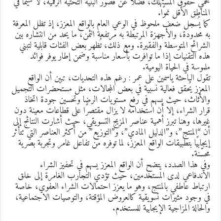
حمي حقوق المستهلك، فضلًا عن قصور البنية التحتية الرقمية، لا سيما في
لمناطق الأقل نموًا.
ما يُسجل ضعف ملحوظ في الوعي العام بالواقع المعزز، إذ تظل المعرفة
ه محدودة، والأجهزة المرتبطة به مرتفعة الثمن، ما يحد من انتشاره بين
لشرائح المتوسطة والفقيرة. ومع ذلك، تُظهر بعض الفئات قابلية لتبني
ذه التقنيات إذا ما توافرت بأسعار مناسبة وضمن إطار يوفر فوائد
لموسة في الحياة اليومية.
قول الباحثة ياسمين على عمر : رغم هذه التحديات، تبين أن الواقع
لمعزز يُحقق فعالية نسبية في بعض المجالات، مثل مستحضرات التجميل
الأثاث، حيث يسهم في رفع مستويات الرضا وتحسين جودة اتخاذ
رار الشراء، إلا أن استخدامه لا يزال مقتصرًا على قطاعات معينة دون
يرها، وهنا تبرز أهمية عناصر المزيج التسويقي، حيث أشارت النتائج إلى
ن “المنتج”، و”الدليل المادي”، و”التوزيع” من أكثر العناصر التي تتأثر
يجابيًا بتطبيقات الواقع المعزز، لما توفره من تفاعل غامر وتجربة بصرية
حسّنة.
في هذا الصدد، يتضح أن الواقع المعزز يسهم في تحفيز الشراء
لاندفاعي لدى المستخدمين، حيث تؤدي التجارب الغامرة إلى خلق
رتباط عاطفي بالمنتج، وهو ما يعزز احتمالات الشراء العفوي، خاصة
ي وجود مثيرات تسويقية كالعروض المؤقتة، والتوصيات الاجتماعية،
الحالة المزاجية الإيجابية للمستخدم.