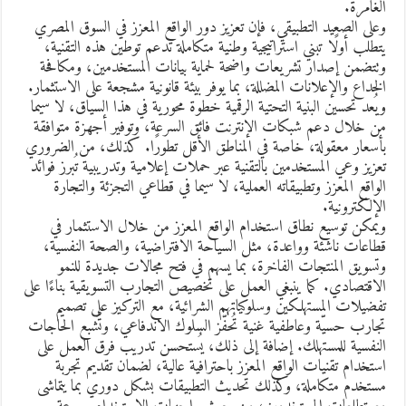
لغامرة.
على الصعيد التطبيقي، فإن تعزيز دور الواقع المعزز في السوق المصري
تطلب أولًا تبني استراتيجية وطنية متكاملة تدعم توطين هذه التقنية،
تتضمن إصدار تشريعات واضحة لحماية بيانات المستخدمين، ومكافحة
لخداع والإعلانات المضللة، بما يوفر بيئة قانونية مشجعة على الاستثمار.
يُعد تحسين البنية التحتية الرقمية خطوة محورية في هذا السياق، لا سيما
ن خلال دعم شبكات الإنترنت فائق السرعة، وتوفير أجهزة متوافقة
أسعار معقولة، خاصة في المناطق الأقل تطورًا. كذلك، من الضروري
عزيز وعي المستخدمين بالتقنية عبر حملات إعلامية وتدريبية تُبرز فوائد
لواقع المعزز وتطبيقاته العملية، لا سيما في قطاعي التجزئة والتجارة
لإلكترونية.
يمكن توسيع نطاق استخدام الواقع المعزز من خلال الاستثمار في
طاعات ناشئة وواعدة، مثل السياحة الافتراضية، والصحة النفسية،
تسويق المنتجات الفاخرة، بما يسهم في فتح مجالات جديدة للنمو
لاقتصادي. كما ينبغي العمل على تخصيص التجارب التسويقية بناءًا على
فضيلات المستهلكين وسلوكياتهم الشرائية، مع التركيز على تصميم
جارب حسيّة وعاطفية غنية تُحفّز السلوك الاندفاعي، وتُشبع الحاجات
لنفسية للمستهلك. إضافة إلى ذلك، يُستحسن تدريب فرق العمل على
ستخدام تقنيات الواقع المعزز باحترافية عالية، لضمان تقديم تجربة
ستخدم متكاملة، وكذلك تحديث التطبيقات بشكل دوري بما يتماشى