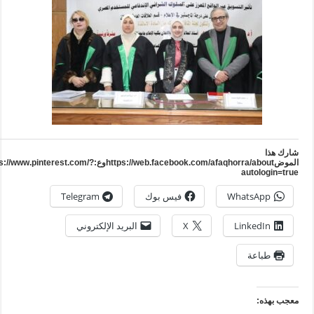
ارك هذا
الموضhttps://web.facebook.com/afaqhorra/aboutوع:https://www.pinterest.com/?
autologin=tru
WhatsApp
فيس بوك
Telegram
LinkedIn
X
البريد الإلكتروني
طباعة
عجب بهذه: