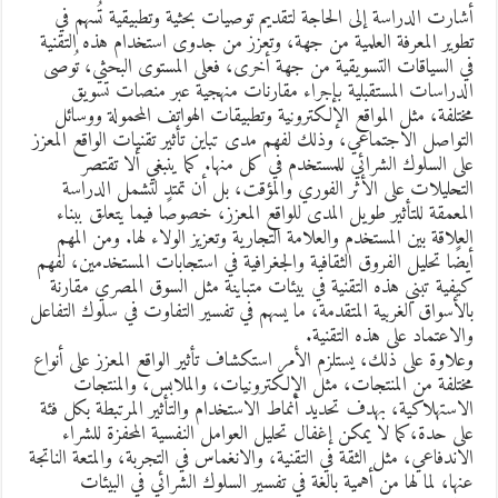
شارت الدراسة إلى الحاجة لتقديم توصيات بحثية وتطبيقية تُسهم في
طوير المعرفة العلمية من جهة، وتعزز من جدوى استخدام هذه التقنية
ي السياقات التسويقية من جهة أخرى، فعلى المستوى البحثي، تُوصى
لدراسات المستقبلية بإجراء مقارنات منهجية عبر منصات تسويق
ختلفة، مثل المواقع الإلكترونية وتطبيقات الهواتف المحمولة ووسائل
لتواصل الاجتماعي، وذلك لفهم مدى تباين تأثير تقنيات الواقع المعزز
لى السلوك الشرائي للمستخدم في كل منها. كما ينبغي ألا تقتصر
لتحليلات على الأثر الفوري والمؤقت، بل أن تمتد لتشمل الدراسة
لمعمقة للتأثير طويل المدى للواقع المعزز، خصوصًا فيما يتعلق ببناء
لعلاقة بين المستخدم والعلامة التجارية وتعزيز الولاء لها. ومن المهم
يضًا تحليل الفروق الثقافية والجغرافية في استجابات المستخدمين، لفهم
يفية تبني هذه التقنية في بيئات متباينة مثل السوق المصري مقارنة
الأسواق الغربية المتقدمة، ما يسهم في تفسير التفاوت في سلوك التفاعل
الاعتماد على هذه التقنية.
علاوة على ذلك، يستلزم الأمر استكشاف تأثير الواقع المعزز على أنواع
ختلفة من المنتجات، مثل الإلكترونيات، والملابس، والمنتجات
لاستهلاكية، بهدف تحديد أنماط الاستخدام والتأثير المرتبطة بكل فئة
لى حدة،كما لا يمكن إغفال تحليل العوامل النفسية المحفزة للشراء
لاندفاعي، مثل الثقة في التقنية، والانغماس في التجربة، والمتعة الناتجة
نها، لما لها من أهمية بالغة في تفسير السلوك الشرائي في البيئات