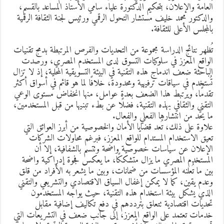
لعامة والإعلان، بتحكيم الدكتورة علياء سامي الأستاذ المساعد بالقسم،
الدكتور محمد خليف مستشار التحول الرقمي ورئيس لجنة الثقافة الرقمية
المجلس الأعلى للثقافة.
ُظهر نتائج الدراسة مجموعة من التحديات والفرص المرتبطة بدمج تقنيات
لواقع المعزز في سلوكيات التسوق لدى المستخدم المصري، ورصدت
لباحثة ضعف اندماج هذه التقنية في البيئة التسويقية المحلية، إذ لا تزال
ُستخدم في سياقات ترفيهية ومحدودة، خلافًا لما هو قائم في أسواق أكثر
قدمًا، ويرتبط هذا الضعف بعدة عوامل، منها انخفاض مستوى الوعي
لتقني والثقافي بهذه التقنية، فضلًا عن بطء تبنيها من قبل المستخدمين،
ا يحد من انتشارها الفعلي والفعال.
لاوة على ذلك، تُعد قضايا الأمان والخصوصية من أبرز العوائق التي
عيق الاستخدام المستدام للواقع المعزز، فبرغم محاولات الشركات
لإعلان عن سياسات خصوصية واضحة وتتسم بالشفافية، إلا أن
لمستخدم المصري ما يزال متشككًا، ما يعكس فجوة إدراكية واضحة
ين ما تُعلنه المؤسسات من ضمانات، وبين ما يشعر به الأفراد من قلق
عدم يقين، كما لا يمكن إغفال السياق الاقتصادي والتشريعي والتقني
لذي يشكل بيئة استخدام هذه التقنية، حيث يواجه المستخدمون
حديات اقتصادية تتعلق بترددهم في دفع تكاليف إضافية مقابل
دمات تعتمد على الواقع المعزز، إلى جانب ضعف في التشريعات التي