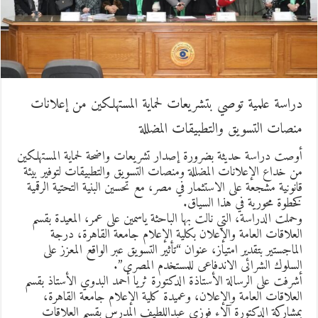
راسة علمية توصي بتشريعات لحماية المستهلكين من إعلانات
نصات التسويق والتطبيقات المضللة
وصت دراسة حديثة بضرورة إصدار تشريعات واضحة لحماية المستهلكين
ن خداع الإعلانات المضللة ومنصات التسويق والتطبيقات لتوفير بيئة
انونية مشجعة على الاستثمار في مصر، مع تحسين البنية التحتية الرقمية
خطوة محورية في هذا السياق.
حملت الدراسة، التي نالت بها الباحثة ياسمين على عمر، المعيدة بقسم
لعلاقات العامة والإعلان بكلية الإعلام جامعة القاهرة، درجة
لماجستير بتقدير امتياز، عنوان “تأثير التسويق عبر الواقع المعزز على
لسلوك الشرائى الاندفاعى للمستخدم المصرى”.
شرفت على الرسالة الأستاذة الدكتورة ثريا أحمد البدوي الأستاذ بقسم
لعلاقات العامة والإعلان، وعميدة كلية الإعلام جامعة القاهرة،
مشاركة الدكتورة آلاء فوزي عبداللطيف المدرس بقسم العلاقات