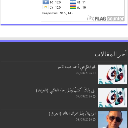
 المقالات
عجز/بقلم:علي أحمد عبده قاسم
09/08/2026
على بابكَ أكتبْ/بقلم:رجاء الغانمي (العراق)
09/08/2026
الوريثة/ بقلم:عمران الغانم (العراق)
08/08/2026