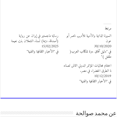
رتبط
لسيرة الذاتية والأدبية للأديب ناصر أبو
رسالة ماجستير في إيران عن رواية
ون
(أصدقاء ديمة) لسناء الشعلان بنت نعيمة
15/02/2025
30/10/202
ي "دليل آفاق حرة للكتاب العرب(
في "الأخبار الثقافية والفنية"
قفل )"
ختتام فعاليات المؤتمر الدولي الثانى لصناع
 الطرق الخضراء في مصر.
10/12/201
ي "الأخبار الثقافية والفنية"
 محمد صوالحة