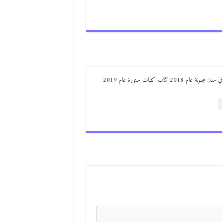
من مواليد ديرعلا ( الصوالحة) صدر له : كتاب مذكرات مجنون في مدن مجنونة عام 2018 كتاب كلمات مبتورة عام 2019