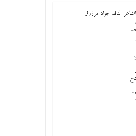
لشاعر الناقد جواد مرزوق
**
ن
اح
ر.