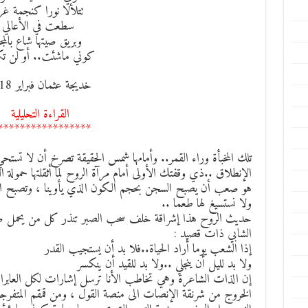
تتلألا نورا كنجمة غر
سطعت في الأعالي
وبريق صيتها شاع بالمج
كوني ماشئت.. أو لن تك
خديجة عثمان فبراير 2018
القراءة التحليلية
*****************
تلك المخبأة وراء القمر.. وأمامها شمس الحقيقة تصرخ أن لا تس
الإنطلاق ..ذي وقفتك الأولى أمام مرآة الروح لما أثقلتها حمولة
هو صعب أن يصبح السجن بحجم الكون الذي يأوينا ، وتصبح الحي
ولا نستسيغ لها طعما ..
حديث الروح هذا إشراقة خلف سحب الصبر تنذر كل من يحمل صليب ال
الشابي ذات قصيد :
إذا الشعب يوما أراد الحياة..فلا بد أن يستجيب القدر
ولا بد لليل أن ينجلي ..ولا بد للقيد أن ينكسر
إن الذات الشاعرة وهي تخاطب الأنا ترسل إشارات لكل العابر
الخروج من شرنقة الإنصات الى منصة القول ، ومن قمقم المتفرجة