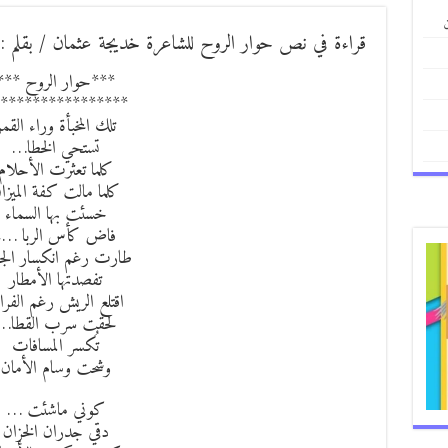
ن
قراءة في نص حوار الروح للشاعرة خديجة عثمان / بقلم :ا
***حوار الروح ***
****************
تلك المخبأة وراء القمر
تستحي الخطا…
كلما تعثرت الأحلام
كلما مالت كفة الميزا
خسئت بها السماء
فاض كأس الربا ….
طارت رغم انكسار الجن
تفصدتها الأمطار
اقتلع الريش رغم الفرا
لحقت سرب القطا…
تُكسر المسافات
وشحت وسام الأمان
كوني ماشئت …
دقي جدران الخزان