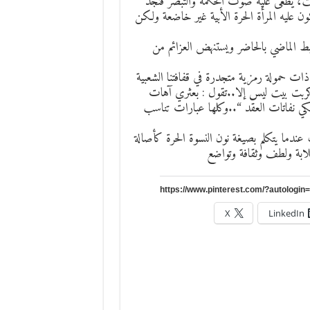
ئت، يطغى عليه صوت الحكمة والتبصر فنجد
ن عليه المرأة الحرة الأبية غير خاضعة ولكن
ط الماضي بالحاضر ويستنهض العزائم من
ات حمولة رمزية متجدرة في قفافتنا الشعبية
د كربت بيت ليس إلا..تقول : بعثري آهات
 فكي نفاتات العقد “..وكلها عبارات تناسب
دما يتكلم بصيغة نون النسوة الحرة كأصالة
صلابة ولطف وثقافة وتواضع
X
LinkedIn