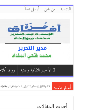
الرئيسية
من نحن
أرسل نصاً
الأخبار الثقافية والفنية
رواق أقلام
أخبار عاجلة
دعها للريح تنثر الذكريات/ بقلم: أسماء 
“شظايا الذاكرة” رواية جديدة للروائ
*رواية “حين ينطق الصمت” للكاتبة آلاء
أحدث المقالات