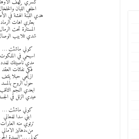
كسري كهف الأوها
اخلعي اللُبَان والخلخا
هدي اللبنة الهشة في الأ
بعثري اهات الرماد
المستترة تحت الرمال
شدي تلابيب الوصال
كوني ماشئت …
اسبحي في الملكوت
مدي ناصيتك للمدد
فكي نفاثات العقد
ازيحي حبلا يلتف
حول الروح بالمسد
ابعدي النجم الثاقب
عبدي الزلل في الجسد
كوني ماشئت …
ابني سدا للمعاني
ترتوي منه العابرات
من.دهاليز الاماني
كوني …*السيدة الحرة