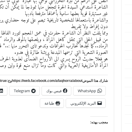
النص على الرغم من نبرة التحررالتي توحي بها عبارة كوني ما ش
الشاعرة تستدعي السيدة الحرة لتجعل منها نموذجا لما يمكن أن تكو
غير مستهترة قوية بعلمها سامية بأعمالها مترفعة بادبها
والشاعرة باستعمالها لشخصية تاريخية تبصم على توجه حضاري يرب
دون إفراط ولا تفريط
ومما يلفت النظر أن الشاعرة حفرت في عمق المعجم لتورد الفاظا ذ
من قبيل الحلي التي تتقل كاهل المرأة ، ويلصقها بالموقد والرما
الرماد..كما نجدها تحالرب الخرافات وتدعو تاى التحرر منها :..”
الصورة الشعرية التي ترسمها المبدعة يريشة طائرة في هدوء
هو فعلا حديث الروح يسري الى الأرواح الضمأى لعذوبة الحرف عن
المرأة الأمازيغية /العربية والتي كانت وما تزال منبع قوة ولين و
شارك هذا الموضhttps://web.facebook.com/afaqhorra/aboutوع:https://www.pinterest.com/?autologin=true
WhatsApp
فيس بوك
Telegram
البريد الإلكتروني
طباعة
معجب بهذه: