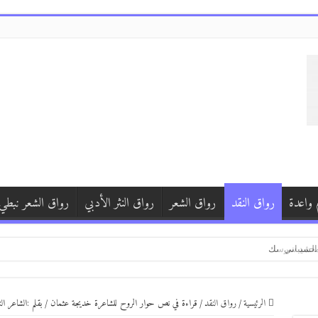
 واعدة
رواق النقد
رواق الشعر
رواق النثر الأدبي
رواق الشعر نبطي
الشيباني
ي محمد سرسك
 بركات*(الصمت خارج النافذة)*
الرئيسية
/
رواق النقد
/
قراءة في نص حوار الروح للشاعرة خديجة عثمان / بقلم :الشاعر ال