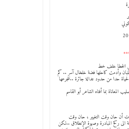
ة
د
وني
**
تحي الخطا خلف خط
 اللبان وأدمت كاحلها فضة خلخال آسر .. كم
اة حدا من حدود عدالة جائرة ..نتجرعها
معاناة بما أفتاه الشاعر أبو القاسم
ات أن حان وقت التغيير ، حان وقت
 الى ركح المبادرة وصهوة الإنطلاق ..لكن