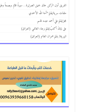
الفريق أول الركن خالد جميل الصرايرة… سيرةُ قائدٍ وبصمةُ وط
ملفات سرية/بقلم:*أمة الله الأحمدي
عجز/بقلم:علي أحمد عبده قاسم
على بابكَ أكتبْ/بقلم:رجاء الغانمي (العراق)
الوريثة/ بقلم:عمران الغانم (العراق)