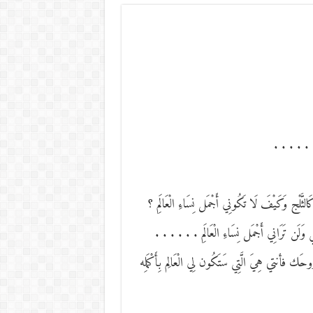
ك . . . . .
لْج وَكَيْفَ لَا تَكُونِي أَجْمَل نِسَاءِ الْعَالَمِ ؟
 وَلَن تَرَانِي أَجْمَل نِسَاءِ الْعَالَمِ . . . . . .
وحَك فأنتي هِيَ الَّتِي سَتَكُون لِي الْعَالِم بِأَكْمَلِه