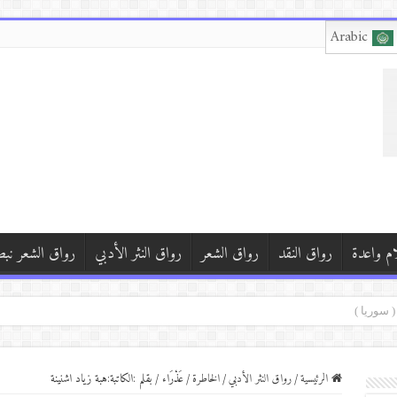
Arabic
ام واعدة
رواق النقد
رواق الشعر
رواق النثر الأدبي
رواق الشعر نب
)
الرئيسية
/
رواق النثر الأدبي
/
الخاطرة
/
عَذْرَاء / بقلم :الكاتبة:هبة زياد اشنينة