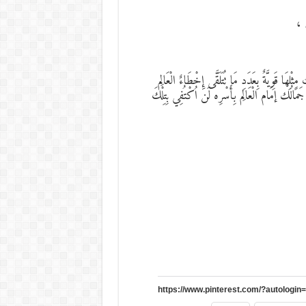
ض ،
 قَوِيَّةٌ بِعَدَدِ مَا تُتَلَقَّى إِخْطَاءٌ الْعَالِم
مَالُك إمَام الْعَالِم بِأَسْرِه لَن اُكْتُفِي بِتِلْكَ