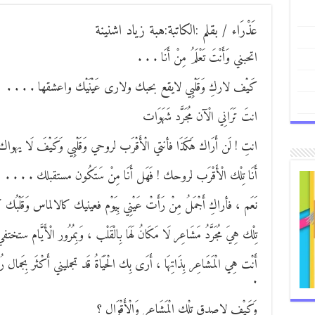
عَذْرَاء / بقلم :الكاتبة:هبة زياد اشنينة
اتحبني وَأَنْتَ تَعْلَمُ مِنْ أَنَا . . .
كَيْف لاركِ وَقَلْبِي لايقع بحبك ولارى عَيْنَيْك واعشقها . . . .
انتَ تَرَانِي الْآن مُجَرَّد شَهَوَات
انتِ ! لَن أَرَاك هَكَذَا فأنتي الْأَقْرَب لروحي وَقَلْبِي وَكَيْفَ لَا يهوا
أَنَا تِلْك الْأَقْرَب لروحك ! فَهَل أَنَا مِنْ سَتَكُون مستقبلك . . . .
نَعَم ، فأراكِ أَجْمَلُ مِنْ رَأَتْ عَيْنِي بِيَوْم فعينيك كالالماس وَقَلْبُك كَالثَّ
تِلْك هِيَ مُجَرَّدُ مَشَاعِر لَا مَكَانُ لَهَا بِالْقَلْب ، وَبِمُرُور الْأَيَّام ستختفي
أَنْت هِي الْمَشَاعِر بِذَاتِهَا ، أَرَى بِك الْحَيَاةُ قَد تجمليني أَكْثَر بِجَمال رُ
.
وَكَيْف لاصدق تِلْك الْمَشَاعِر وَالْأَقْوَال ؟