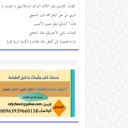
كلماتٌ كالبلسم/ بقلم: الكاتبه الروائيه السالمةالروفي ( المغرب )
نَدري مَنْ نحنُ !/بقلم:محمد ثابت السميعي
قاتٌ” “وشايٌ/ بقلم:حسين الأصهب
تمتمات المنفى الأخير/بقلم:خالد الدهشلي
قراءة لقصيدة (لن أتعافى منك للشاعرة الكردية غربة قنبر)