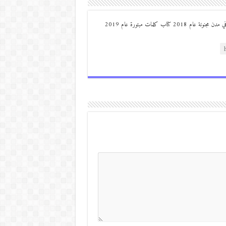
من مواليد ديرعلا ( الصوالحة) صدر له : كتاب مذكرات مجنون في مدن مجنونة عام 2018 كتاب كلمات مبتورة عام 2019