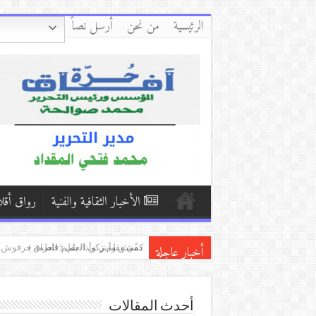
الرئيسية
من نحن
أرسل نصاً
الأخبار الثقافية والفنية
رواق أقل
أخبار عاجلة
كفّي/بقلم:زكي العلي ( العراق )
إِنْ يَنْقُصِ الصَّبْرُ/ بقلم:أحمد النظامي
بكاء المساكين / بقلم:هشام باشا (اليمن
أحدث المقالات