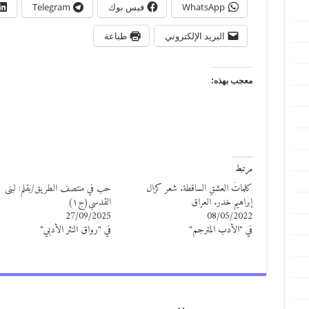
WhatsApp
فيس بوك
Telegram
البريد الإلكتروني
طباعة
معجب بهذه:
مرتبط
كلماتُ العشقِ الساقطة. شعر كزال
حب في منتصف الطريق/بقلم: لبنى
إبراهيم خدر. العراق
القدسي(ج١)
27/09/2025
08/05/2022
في "الأدب المترجم"
في "رواق النثر الأدبي"