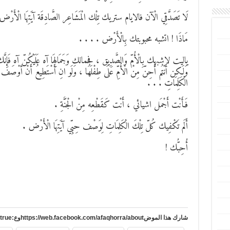
لَا تَصَدَّقِي الْآن فالايام ستريك تِلْك الْمَشَاعِر الصَّادِقَة آيَتِهَا الْأَرْ
مَاذَا ! اتشبه محبوبتك بِالْأَرْض . . . .
ياليت لاشبهك بِالْأُمّ وَالصَّدِيق ، فجمالك وَجَمَالِهَا آه عَلَيْكُنّ آه فَإِنَّك مِثْلِهَا
وَلَكِن أَنْتُم أَحِنّ مِنْ الْأُمِّ عَلَى طِفْلَهَا ، وَلَو انِ أَسْتَطِيعُ أَنْ أوْصَف جَ
الْكَلِمَاتِ . . .
فَأَنْت أَجْمَل اشيائي ، أَنْت كَقَطْعِه مِنْ الْجَنَّةِ .
أَلَم تَكْفِيك كُلّ تِلْكَ الْكَلِمَاتِ لِوَصْف حِبِّي آيَتِهَا الْأَرْض .
أُحِبُّك !
شارك هذا الموضhttps://web.facebook.com/afaqhorra/aboutوع:https://www.pinterest.com/?autologin=true